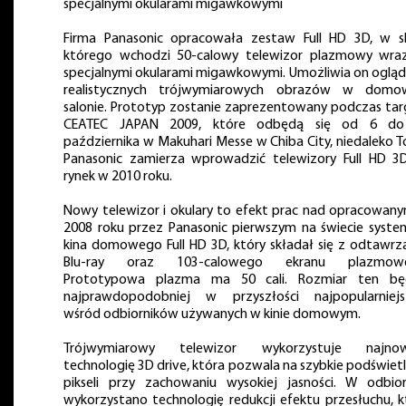
specjalnymi okularami migawkowymi
Firma Panasonic opracowała zestaw Full HD 3D, w s
którego wchodzi 50-calowy telewizor plazmowy wra
specjalnymi okularami migawkowymi. Umożliwia on ogląd
realistycznych trójwymiarowych obrazów w dom
salonie. Prototyp zostanie zaprezentowany podczas ta
CEATEC JAPAN 2009, które odbędą się od 6 d
października w Makuhari Messe w Chiba City, niedaleko To
Panasonic zamierza wprowadzić telewizory Full HD 3
rynek w 2010 roku.
Nowy telewizor i okulary to efekt prac nad opracowan
2008 roku przez Panasonic pierwszym na świecie syst
kina domowego Full HD 3D, który składał się z odtawrz
Blu-ray oraz 103-calowego ekranu plazmowe
Prototypowa plazma ma 50 cali. Rozmiar ten bę
najprawdopodobniej w przyszłości najpopularniej
wśród odbiorników używanych w kinie domowym.
Trójwymiarowy telewizor wykorzystuje najno
technologię 3D drive, która pozwala na szybkie podświetl
pikseli przy zachowaniu wysokiej jasności. W odbior
wykorzystano technologię redukcji efektu przesłuchu, k