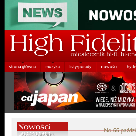
strona główna
muzyka
listy/porady
nowości
hyde
No.66 paździ
•
AVCON AVALANCHE