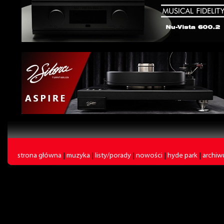
strona główna
|
muzyka
|
listy/porady
|
nowości
|
hyde park
|
archi