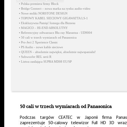
•
Polska premiera firmy Block
•
Bridge Connect – nowa marka na rynku audio-video
•
Nowe stoliki NORSTONE DESIGN
•
TOPOWY KABEL SIECIOWY GIGAWATTA LS-1
•
Ekskluzywna Pamięć Iomega dla Biznesu
•
MAGICO – HI-END ABSOLUTNY
•
Referencyjny odtwarzacz Blu-ray Marantza - UD9004
•
50 cali w trzech wymiarach od Panasonica
•
Pro-Ject 2 Xperience Classic
•
PS Audio - nowe kable sieciowe
•
QUEEN – absolutnie najwięksi, absolutnie najwspanialsi!
•
Subwoofer REL serii R
•
Listwa zasilająca SUPRA MD08 EU/SP
50 cali w trzech wymiarach od Panasonica
Podczas targów CEATEC w Japonii firma Panas
zaprezentuje 50-calowy telewizor Full HD 3D wra