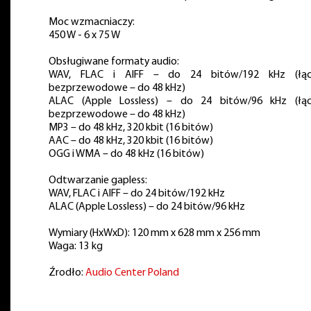
Moc wzmacniaczy:
450 W - 6 x 75 W
Obsługiwane formaty audio:
WAV, FLAC i AIFF – do 24 bitów/192 kHz (łąc
bezprzewodowe – do 48 kHz)
ALAC (Apple Lossless) – do 24 bitów/96 kHz (łą
bezprzewodowe – do 48 kHz)
MP3 – do 48 kHz, 320 kbit (16 bitów)
AAC – do 48 kHz, 320 kbit (16 bitów)
OGG i WMA – do 48 kHz (16 bitów)
Odtwarzanie gapless:
WAV, FLAC i AIFF – do 24 bitów/192 kHz
ALAC (Apple Lossless) – do 24 bitów/96 kHz
Wymiary (HxWxD): 120 mm x 628 mm x 256 mm
Waga: 13 kg
Źrodło:
Audio Center Poland