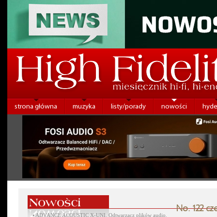
strona główna
muzyka
listy/porady
nowości
hyde
No. 122 cz
•
ADVANCE ACOUSTIC X-UNI. Odtwarzacz plików audio.