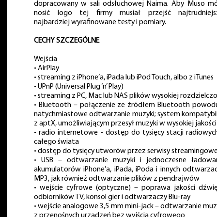
dopracowany w sali odsłuchowej Naima. Aby Muso m
nosić logo tej firmy musiał przejść najtrudniejs
najbardziej wyrafinowane testy i pomiary.
CECHY SZCZEGÓLNE
Wejścia
• AirPlay
• streaming z iPhone’a, iPada lub iPod Touch, albo z iTunes
• UPnP (Universal Plug ‘n’ Play)
• streaming z PC, Mac lub NAS plików wysokiej rozdzielczo
• Bluetooth – połączenie ze źródłem Bluetooth powod
natychmiastowe odtwarzanie muzyki; system kompatybi
z aptX, umożliwiającym przesył muzyki w wysokiej jakości
• radio internetowe - dostęp do tysięcy stacji radiowyc
całego świata
• dostęp do tysięcy utworów przez serwisy streamingow
• USB – odtwarzanie muzyki i jednoczesne ładowa
akumulatorów iPhone’a, iPada, iPoda i innych odtwarza
MP3, jak również odtwarzanie plików z pendrajwów
• wejście cyfrowe (optyczne) – poprawa jakości dźwi
odbiorników TV, konsol gier i odtwarzaczy Blu-ray
• wejście analogowe 3,5 mm mini-jack – odtwarzanie muz
z przenośnych urządzeń bez wyjścia cyfrowego