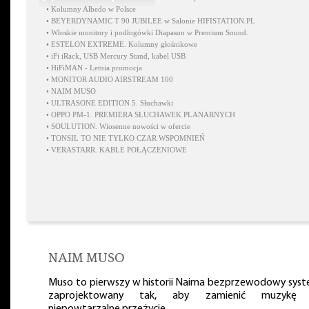
•
Kolumny Albedo w Polsce
•
BEYERDYNAMIC T 90 JUBILEE w Salonie HIFISTATION.PL
•
Włoskie monitory i podłogówki Diapason w Premium Sound.
•
ESTELON EXTREME. Kolumny głośnikowe
•
iFi iRack, USB Mercury Stand, kabel USB
•
HiFiMAN - Letnia promocja
•
MONITOR AUDIO AIRSTREAM 100
•
NAIM MUSO
•
ULTRASONE EDITION 5. Słuchawki
•
OPPO PM-1. PREMIERA SŁUCHAWEK PLANARNYCH
•
SOULUTION. Wiosenne nowości w ofercie
•
TONSIL TO NIE TYLKO CZAR WSPOMNIEŃ
•
VERASTARR. KABLE POŁĄCZENIOWE
NAIM MUSO
Muso to pierwszy w historii Naima bezprzewodowy sys
zaprojektowany tak, aby zamienić muzykę
niepowtarzalne przeżycie.