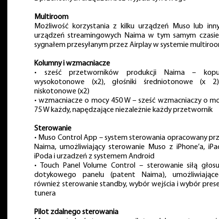
Multiroom
Możliwość korzystania z kilku urządzeń Muso lub inn
urządzeń streamingowych Naima w tym samym czasie
sygnałem przesyłanym przez Airplay w systemie multiroo
Kolumny i wzmacniacze
• sześć przetworników produkcji Naima – kopu
wysokotonowe (x2), głośniki średniotonowe (x 2
niskotonowe (x2)
• wzmacniacze o mocy 450 W – sześć wzmacniaczy o m
75 W każdy, napędzające niezależnie każdy przetwornik
Sterowanie
• Muso Control App – system sterowania opracowany pr
Naima, umożliwiający sterowanie Muso z iPhone’a, iPa
iPoda i urzadzeń z systemem Android
• Touch Panel Volume Control – sterowanie siłą głos
dotykowego panelu (patent Naima), umożliwiając
również sterowanie standby, wybór wejścia i wybór pres
tunera
Pilot zdalnego sterowania