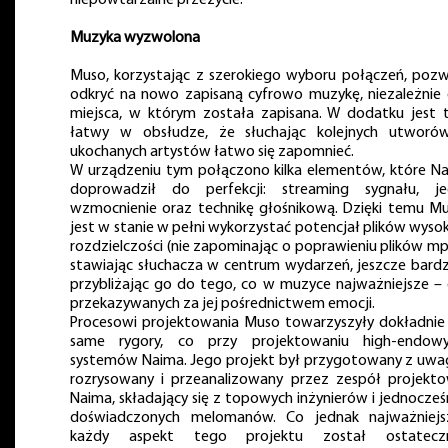
Muzyka wyzwolona
Muso, korzystając z szerokiego wyboru połączeń, pozw
odkryć na nowo zapisaną cyfrowo muzykę, niezależnie
miejsca, w którym została zapisana. W dodatku jest 
łatwy w obsłudze, że słuchając kolejnych utworó
ukochanych artystów łatwo się zapomnieć.
W urządzeniu tym połączono kilka elementów, które N
doprowadził do perfekcji: streaming sygnału, j
wzmocnienie oraz technikę głośnikową. Dzięki temu M
jest w stanie w pełni wykorzystać potencjał plików wysok
rozdzielczości (nie zapominając o poprawieniu plików mp
stawiając słuchacza w centrum wydarzeń, jeszcze bardz
przybliżając go do tego, co w muzyce najważniejsze –
przekazywanych za jej pośrednictwem emocji.
Procesowi projektowania Muso towarzyszyły dokładnie
same rygory, co przy projektowaniu high-endow
systemów Naima. Jego projekt był przygotowany z uwa
rozrysowany i przeanalizowany przez zespół projekt
Naima, składający się z topowych inżynierów i jednocześ
doświadczonych melomanów. Co jednak najważniejs
każdy aspekt tego projektu został ostateczn