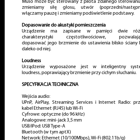
Muso może być sterowany z pilota zdalnego sterowani
zmieniamy siłę głosu, utwór (poprzedni/następn
włączamy pauzę i zmieniamy podświetlenie podstawy.
Dopasowanie do akustyki pomieszczenia
Urządzenie ma zapisane w pamięci dwie róż
charakterystyki częstotliwościowe, pozwalają
dopasować jego brzmienie do ustawienia blisko ściany 
daleko od niej.
Loudness
Urządzenie wyposażone jest w inteligentny sys
loudness, poprawiający brzmienie przy cichym słuchaniu.
SPECYFIKACJA TECHNICZNA
Wejścia audio:
UPnP, AirPlay, Streaming Services i Internet Radio: pr
kabel Ethernet (RJ45) lub Wi-Fi
Cyfrowe: optyczne (do 96 kHz)
Analogowe: mini-jack 3,5 mm
USB/iPod: USB Type-A
Bluetooth (w tym aptX)
Network: Ethernet (10/100Mbps), Wi-Fi (802.11b/g)