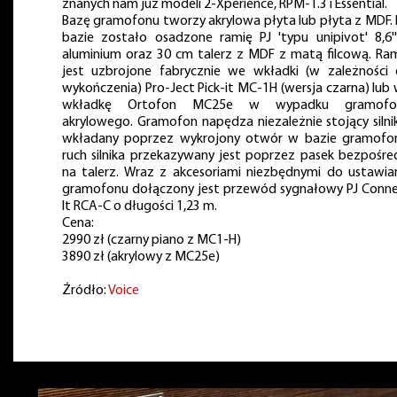
znanych nam już modeli 2-Xperience, RPM-1.3 i Essential.
Bazę gramofonu tworzy akrylowa płyta lub płyta z MDF.
bazie zostało osadzone ramię PJ 'typu unipivot' 8,6'
aluminium oraz 30 cm talerz z MDF z matą filcową. Ra
jest uzbrojone fabrycznie we wkładki (w zależności
wykończenia) Pro-Ject Pick-it MC-1H (wersja czarna) lub
wkładkę Ortofon MC25e w wypadku gramofo
akrylowego. Gramofon napędza niezależnie stojący silni
wkładany poprzez wykrojony otwór w bazie gramofo
ruch silnika przekazywany jest poprzez pasek bezpośre
na talerz. Wraz z akcesoriami niezbędnymi do ustawia
gramofonu dołączony jest przewód sygnałowy PJ Conn
It RCA-C o długości 1,23 m.
Cena:
2990 zł (czarny piano z MC1-H)
3890 zł (akrylowy z MC25e)
Źródło:
Voice