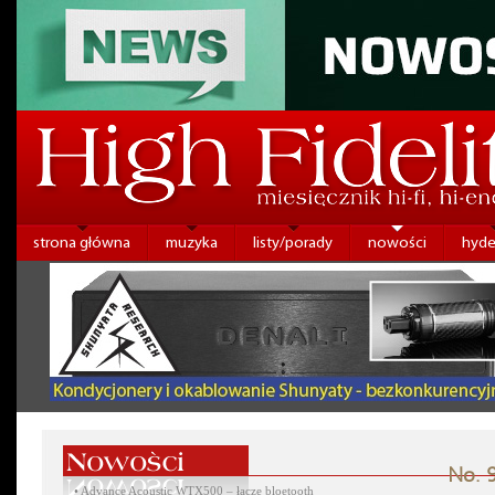
strona główna
muzyka
listy/porady
nowości
hyde
No. 9
•
Advance Acoustic WTX500 – łącze bloetooth