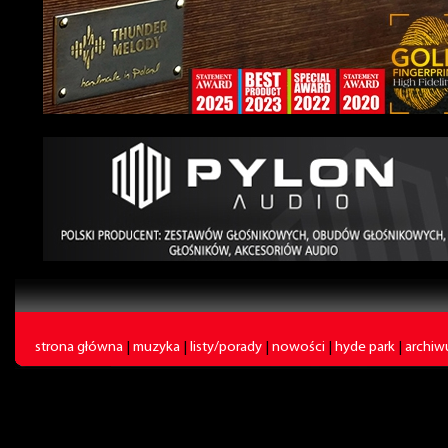
strona główna
|
muzyka
|
listy/porady
|
nowości
|
hyde park
|
archi