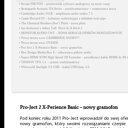
•
Arcam FMJ D33 – przetwornik cyfrowo-analogowy na nowe czasy
•
Avantgarde Acoustic XA Series – przedwzmacniacz + wzmacniacz mocy
•
Cambridge Audio 551R – amplituner audio-wideo 7.1
•
Castle Howard S3 – kolumny wolnostojące z układem twin-pipe
•
The Chemical Brothers
Don’t Think
- nowa płyta
•
Ian Anderson z Jethro Tull:
Thick As A Brick 2
•
MONITOR AUDIO CWT – NOWA SERIA GŁOŚNKÓW MONTAŻOWYCH
•
Nowa strona www CAMBRIDGE AUDIO!!!
•
Nowa strona www OYAIDE
•
Pro-Ject 2 X-Perience Basic – nowy gramofon
•
Box Design Media Box S – odtwarzacz plików audio
•
Supra HDMI XT80 High Speed 3D Extender – przedłużacz kabla HDMI do 80 
•
TANNOY TFX 5.1 – system wielokanałowy
•
Wireworld Starlight 3.0 USB – kabel USB klasy 3.0
Pro-Ject 2 X-Perience Basic – nowy gramofon
Pod koniec roku 2011 Pro-Ject wprowadził do swej ofe
nowy gramofon, który swoimi rozwiązaniami czerpie