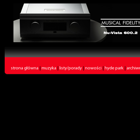
strona główna
|
muzyka
|
listy/porady
|
nowości
|
hyde park
|
archi