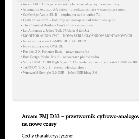
•
Arcam FMJ D33 – przetwornik cyfrowo-analogowy na nowe czasy
•
Avantgarde Acoustic XA Series – przedwzmacniacz + wzmacniacz mocy
•
Cambridge Audio 551R – amplituner audio-wideo 7.1
•
Castle Howard S3 – kolumny wolnostojące z układem twin-pipe
•
The Chemical Brothers
Don’t Think
- nowa płyta
•
Ian Anderson z Jethro Tull:
Thick As A Brick 2
•
MONITOR AUDIO CWT – NOWA SERIA GŁOŚNKÓW MONTAŻOWYCH
•
Nowa strona www CAMBRIDGE AUDIO!!!
•
Nowa strona www OYAIDE
•
Pro-Ject 2 X-Perience Basic – nowy gramofon
•
Box Design Media Box S – odtwarzacz plików audio
•
Supra HDMI XT80 High Speed 3D Extender – przedłużacz kabla HDMI do 80 
•
TANNOY TFX 5.1 – system wielokanałowy
•
Wireworld Starlight 3.0 USB – kabel USB klasy 3.0
Arcam FMJ D33 – przetwornik cyfrowo-analogo
na nowe czasy
Cechy charakterystyczne: