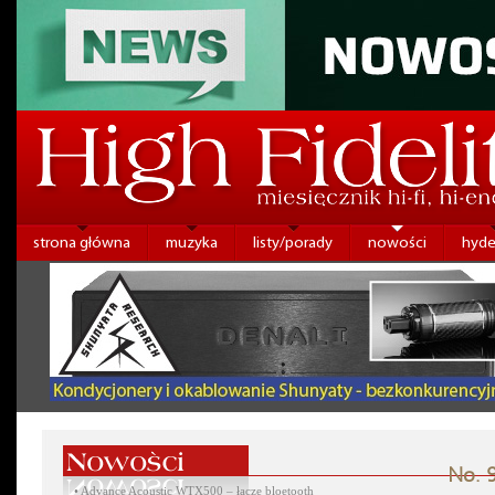
strona główna
muzyka
listy/porady
nowości
hyde
No. 9
•
Advance Acoustic WTX500 – łącze bloetooth