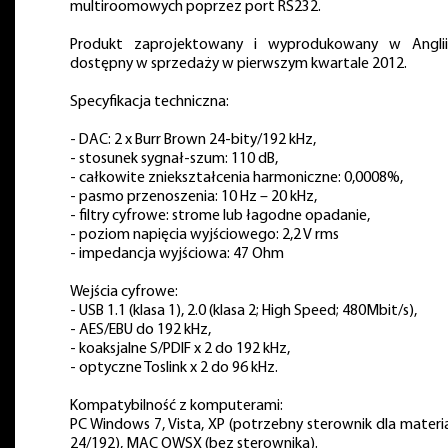
multiroomowych poprzez port RS232.
Produkt zaprojektowany i wyprodukowany w Angli
dostępny w sprzedaży w pierwszym kwartale 2012.
Specyfikacja techniczna:
- DAC: 2 x Burr Brown 24-bity/192 kHz,
- stosunek sygnał-szum: 110 dB,
- całkowite zniekształcenia harmoniczne: 0,0008%,
- pasmo przenoszenia: 10 Hz – 20 kHz,
- filtry cyfrowe: strome lub łagodne opadanie,
- poziom napięcia wyjściowego: 2,2 V rms
- impedancja wyjściowa: 47 Ohm
Wejścia cyfrowe:
- USB 1.1 (klasa 1), 2.0 (klasa 2; High Speed; 480Mbit/s),
- AES/EBU do 192 kHz,
- koaksjalne S/PDIF x 2 do 192 kHz,
- optyczne Toslink x 2 do 96 kHz.
Kompatybilność z komputerami:
PC Windows 7, Vista, XP (potrzebny sterownik dla materi
24/192), MAC OWSX (bez sterownika).