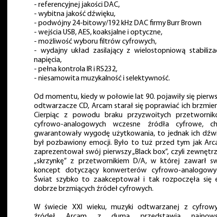
- referencyjnej jakości DAC,
- wybitna jakość dźwięku,
- podwójny 24-bitowy/192 kHz DAC firmy Burr Brown
- wejścia USB, AES, koaksjalne i optyczne,
- możliwość wyboru filtrów cyfrowych,
- wydajny układ zasilający z wielostopniową stabiliza
napięcia,
- pełna kontrola IR i RS232,
- niesamowita muzykalność i selektywność.
Od momentu, kiedy w połowie lat 90. pojawiły się pierw
odtwarzacze CD, Arcam starał się poprawiać ich brzmien
Cierpiąc z powodu braku przyzwoitych przetworni
cyfrowo-analogowych wczesne źródła cyfrowe, c
gwarantowały wygodę użytkowania, to jednak ich dźw
był pozbawiony emocji. Było to tuż przed tym jak Ar
zaprezentował swój pierwszy „Black box”, czyli zewnętr
„skrzynkę” z przetwornikiem D/A, w której zawarł s
koncept dotyczący konwerterów cyfrowo-analogowy
Świat szybko to zaakceptował i tak rozpoczęła się 
dobrze brzmiących źródeł cyfrowych.
W świecie XXI wieku, muzyki odtwarzanej z cyfrow
źródeł Arcam z dumą przedstawia najnows