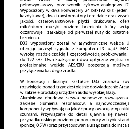
pełnowymiarowy przetwornik cyfrowo-analogowy D
Wyposażony w dwa konwertery 24 bit/192 kHz (jeden
każdy kanał), dwa transformatory toroidalne oraz wysok
jakości, czterowarstwowe płytki drukowane, ofer
miłośnikom muzyki poziom brzmienia który wcią
oczarowuje i zaskakuje od pierwszej nuty do ostatni
brzmienia.
D33 wyposażony został w asynchroniczne wejście 
oferując przesył sygnału z komputera PC bądź MA
wysoką rozdzielczością i częstotliwością próbkowania,
do 192 kHz. Dwa koaksjalne i dwa optyczne wejścia o
profesjonalne wejście AES/EBU poszerzają możliwo
przyłączenia każdego źródła.
W koncepcji i finalnym kształcie D33 znalazło sw
rozwinięcie ponad trzydziestoletnie doświadczenie Arc
w zakresie produkcji urządzeń audio wysokiej klasy.
Aluminiowa obudowa skrywa najnowsze rozwiązani
zakresie tłumienia rezonansów, a najnowocześniej
komponenty wpływają na jakość pracy, owocując np. nisk
szumami. Przywiązanie do detali ujawnia się nawe
przypadku niskiego poziomu poboru mocy w trybie stan
(poniżej 0,5 W) oraz przystosowania urządzenia do instala