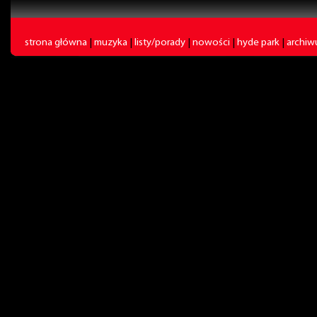
strona główna
|
muzyka
|
listy/porady
|
nowości
|
hyde park
|
archi