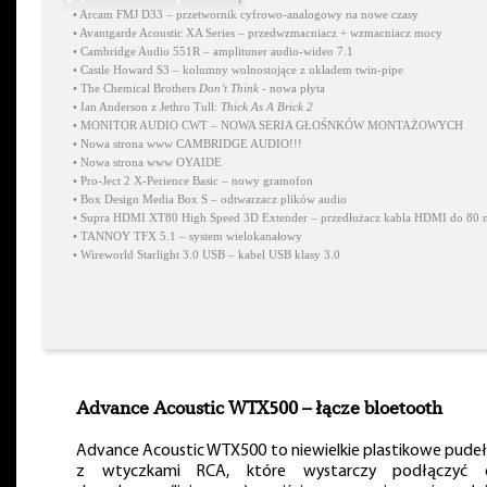
•
Arcam FMJ D33 – przetwornik cyfrowo-analogowy na nowe czasy
•
Avantgarde Acoustic XA Series – przedwzmacniacz + wzmacniacz mocy
•
Cambridge Audio 551R – amplituner audio-wideo 7.1
•
Castle Howard S3 – kolumny wolnostojące z układem twin-pipe
•
The Chemical Brothers
Don’t Think
- nowa płyta
•
Ian Anderson z Jethro Tull:
Thick As A Brick 2
•
MONITOR AUDIO CWT – NOWA SERIA GŁOŚNKÓW MONTAŻOWYCH
•
Nowa strona www CAMBRIDGE AUDIO!!!
•
Nowa strona www OYAIDE
•
Pro-Ject 2 X-Perience Basic – nowy gramofon
•
Box Design Media Box S – odtwarzacz plików audio
•
Supra HDMI XT80 High Speed 3D Extender – przedłużacz kabla HDMI do 80 
•
TANNOY TFX 5.1 – system wielokanałowy
•
Wireworld Starlight 3.0 USB – kabel USB klasy 3.0
Advance Acoustic WTX500 – łącze bloetooth
Advance Acoustic WTX500 to niewielkie plastikowe pude
z wtyczkami RCA, które wystarczy podłączyć 