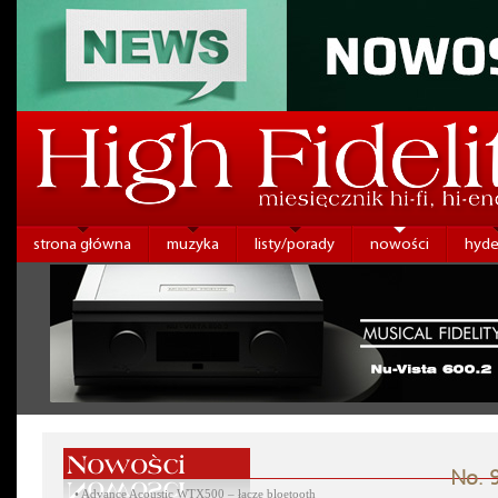
strona główna
muzyka
listy/porady
nowości
hyde
No. 9
•
Advance Acoustic WTX500 – łącze bloetooth