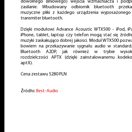
dowolnego (liniowego) wejścia wzmacniacza i podp
zasilanie. Wbudowany odbiornik bluetooth przeka
muzyczne pliki z każdego urządzenia wyposażoneg
transmiter bluetooth.
Dzięki modułowi Advance Acoustic WTX500 - iPod, iP
iPhone, tablet, laptop czy telefon mogą stać się źród
muzyki zaskakująco dobrej jakości. Moduł WTX500 pozw
bowiem na przekazywanie sygnału audio w standard
Bluetooth A2DP, jak również w trybie wysoki
rozdzielczości APTX (dzięki zainstalowanemu kodek
aptX).
Cena zestawu 5280 PLN
Źródło:
Best-Audio