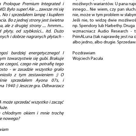
 Proloque Premium Integrated i
możliwych wariantów. U pana naj
 Było super! Ale ... zawsze mi się
innego... Nie wiem, czy pan słuc
No i sprzedałem lampę i kupiłem
nie, może w tym problem w słabym
a. Bo z jednej strony jest świetna
Jeśli nie, to widzę dwie możliwo
, ale z drugiej strony .... hmmm...
np. Spendory lub Harbethy. Druga
płyty, od szybkości... itd. Dużo
wzmacniacz Audio Research - t
nych i dobrze nagranych płytach -
PrimALuna (tak naprawdę jest na od
albo jedno, albo drugie. Sprzedaw
goś bardziej energetycznego! I
Pozdrawiam
tym towarzystwie się gubi. Brakuje
Wojciech Pacuła
e czegoś, czego nie potrafię tego
osto - w zasadzie wszystko grało
oniosło z tym zestawieniem ;) O
śnie sprzedałem Ayona 07s, i
a 1940 :) Jeszcze gra. Odtwarzacz
A może sprzedać wszystko i zacząć
duże.
ę chłodnym okiem i mnie trochę
nie nowego?
awiam