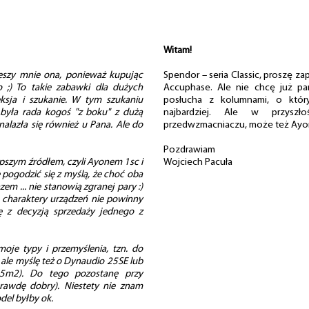
Witam!
ieszy mnie ona, ponieważ kupując
Spendor – seria Classic, proszę za
o ;) To takie zabawki dla dużych
Accuphase. Ale nie chcę już pa
eksja i szukanie. W tym szukaniu
posłucha z kolumnami, o któr
 była rada kogoś "z boku" z dużą
najbardziej. Ale w przysz
nalazła się również u Pana. Ale do
przedwzmacniaczu, może też Ayo
Pozdrawiam
pszym źródłem, czyli Ayonem 1sc i
Wojciech Pacuła
ę pogodzić się z myślą, że choć oba
em ... nie stanowią zgranej pary :)
 charaktery urządzeń nie powinny
ię z decyzją sprzedaży jednego z
oje typy i przemyślenia, tzn. do
ale myślę też o Dynaudio 25SE lub
5m2). Do tego pozostanę przy
rawdę dobry). Niestety nie znam
del byłby ok.