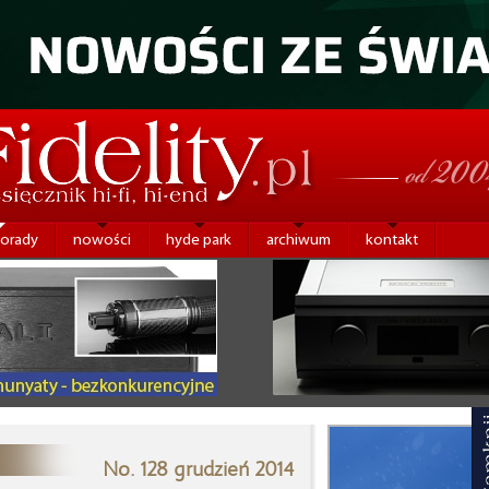
porady
nowości
hyde park
archiwum
kontakt
No. 128 grudzień 2014