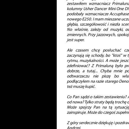
zestawiłem wzmacniacz Primaluna
kolumny Usher Dancer Mini One DMD.
podobały wzmacniacze Accuphase. 
nowego E250. I mam mieszane uczuci
głębia, szczegółowość i niezła scena
No właśnie, zależy od muzyki, od 
zmiennych. Przy jazzowych, spokoj
jest super.
Ale czasem chcę posłuchać cze
zaczynają się schody, bo "ktoś" w 
rytmu, muzykalności. A może jeszcz
zdefiniować? Z Primaluną było pr
dobrze, a tutaj... Chyba mnie p
odtwarzaczu nie piszę bo wła
podłączyłem na razie starego Denon
też muszę kupić.
Co Pan sądzi o takim zestawieniu? 
od nowa? Tylko straty będą trochę 
Może spojrzy Pan na tą sytuacj
zainspiruje. Może do czegoś zupeł
Z góry serdecznie dziękuję i pozdr
Andrzej