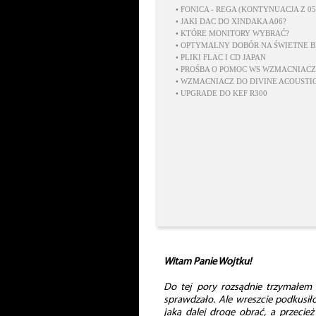
•
FONICA - REGA (KONTYNUACJA Z 05,
•
JAKI DAC DO XINDAKA A06?
•
KTÓRE MONITORY WYBRAĆ?
•
OPTYMALNY DOBÓR NA ŚWIETNE B
•
PLIKI FLAC I CD JAPAN
•
PROŚBA O POMOC WS WZMACNIAC
•
WZMACNIACZ DO DIVINE ACOUSTIC
•
UPGRADE DO KEF R300
Witam Panie Wojtku!
Do tej pory rozsądnie trzymałem 
sprawdzało. Ale wreszcie podkusiło
jaką dalej drogę obrać, a przecież