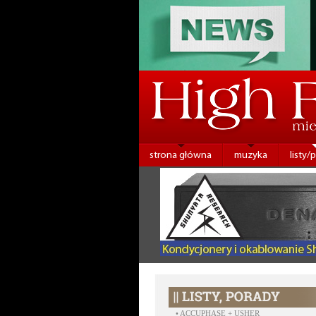
strona główna
muzyka
listy/
•
ACCUPHASE + USHER