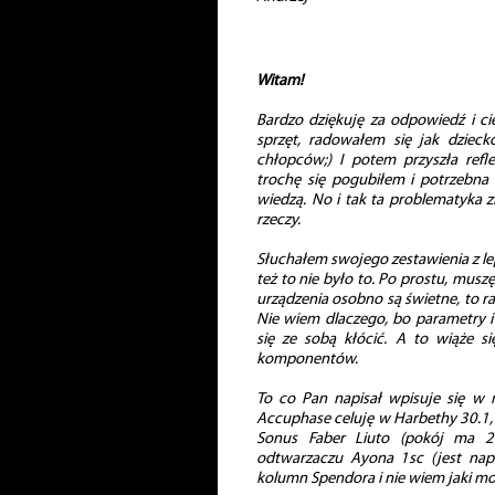
Witam!
Bardzo dziękuję za odpowiedź i c
sprzęt, radowałem się jak dzieck
chłopców;) I potem przyszła refl
trochę się pogubiłem i potrzebna
wiedzą. No i tak ta problematyka z
rzeczy.
Słuchałem swojego zestawienia z le
też to nie było to. Po prostu, musz
urządzenia osobno są świetne, to raz
Nie wiem dlaczego, bo parametry i
się ze sobą kłócić. A to wiąże s
komponentów.
To co Pan napisał wpisuje się w m
Accuphase celuję w Harbethy 30.1, 
Sonus Faber Liuto (pokój ma 2
odtwarzaczu Ayona 1sc (jest nap
kolumn Spendora i nie wiem jaki mo