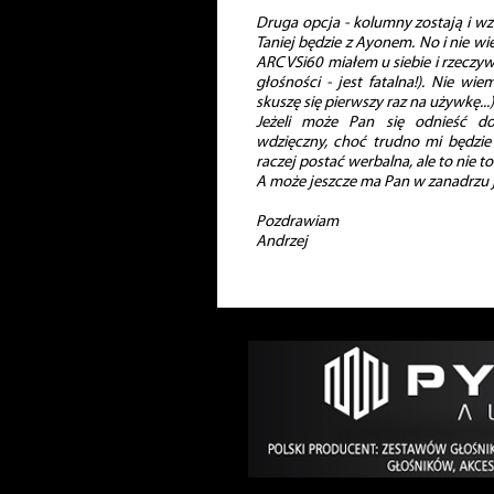
Druga opcja - kolumny zostają i wz
Taniej będzie z Ayonem. No i nie wi
ARC VSi60 miałem u siebie i rzeczywi
głośności - jest fatalna!). Nie w
skuszę się pierwszy raz na używkę...)
Jeżeli może Pan się odnieść d
wdzięczny, choć trudno mi będzie 
raczej postać werbalna, ale to nie to
A może jeszcze ma Pan w zanadrzu j
Pozdrawiam
Andrzej