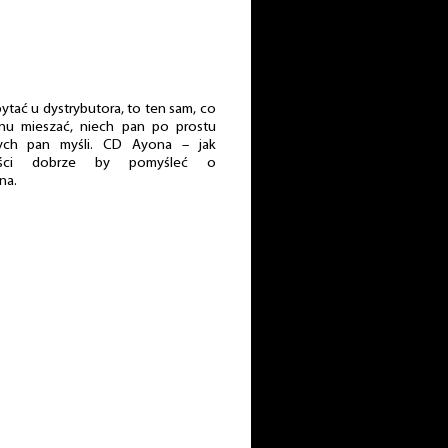
pytać u dystrybutora, to ten sam, co
nu mieszać, niech pan po prostu
ych pan myśli. CD Ayona – jak
łości dobrze by pomyśleć o
na.