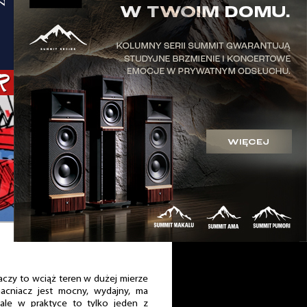
aczy to wciąż teren w dużej mierze
macniacz jest mocny, wydajny, ma
 ale w praktyce to tylko jeden z