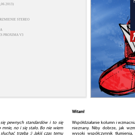
06.2013)
RZMIENIE STEREO
ZA
S PROXIMA V3
Witam!
się pewnych standardów i to się
Współdziałanie kolumn i wzmacni
 mnie, no i się stało. Bo nie wiem
nieznany. Niby dobrze, jak wz
 słuchać trzeba :) Jakiś czas temu
wysoki współczynnik tłumienia,