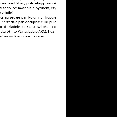
wyraźniej Ushery potrzebują czegoś
hał tego zestawienia z Ayonem, czy
 źródle?
ści: sprzedaje pan kolumny i kupuje
 - sprzedaje pan Accuphase i kupuje
o dokładnie ta sama szkoła , co
wrót - to PL naśladuje ARC). I już -
ać wszystkiego nie ma sensu.