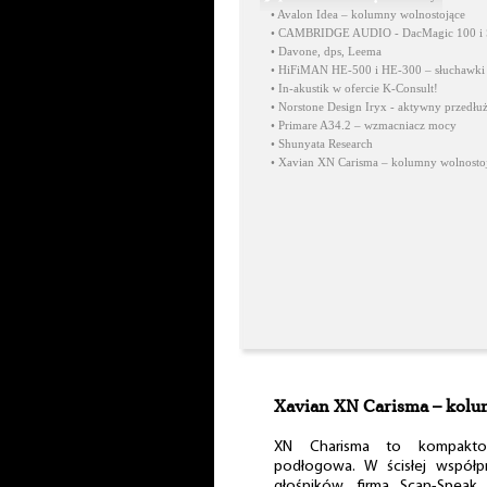
•
Avalon Idea – kolumny wolnostojące
•
CAMBRIDGE AUDIO - DacMagic 100 i S
•
Davone, dps, Leema
•
HiFiMAN HE-500 i HE-300 – słuchawki
•
In-akustik w ofercie K-Consult!
•
Norstone Design Iryx - aktywny przedłu
•
Primare A34.2 – wzmacniacz mocy
•
Shunyata Research
•
Xavian XN Carisma – kolumny wolnosto
Xavian XN Carisma – kolu
XN Charisma to kompakto
podłogowa. W ścisłej współp
głośników, firmą Scan-Speak