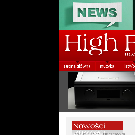
strona główna
muzyka
listy/
•
ARTECH FZ-8S – filrt sieciowy AC