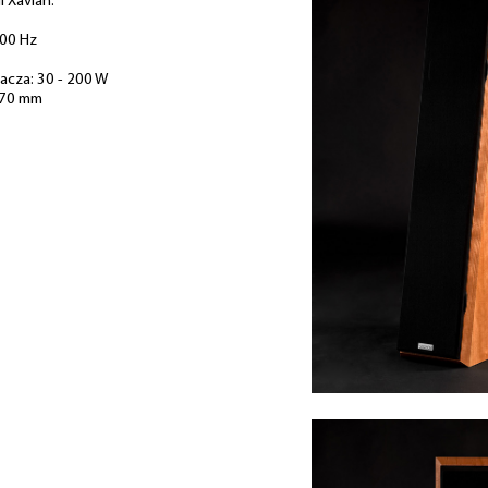
i Xavian.
600 Hz
za: 30 - 200 W
370 mm