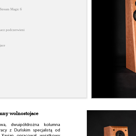
tream Magic 6
żacz podczerwieni
jace
mny wolnostojace
wa, dwuipółdrożna kolumna
racy z Duńskim specjalistą od
, Xavian opracował wyjątkowy