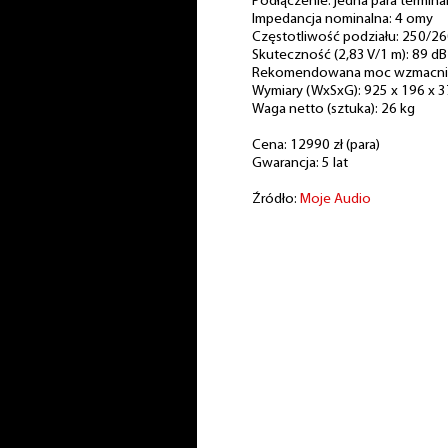
Podłączenie: jedna para terminal
Impedancja nominalna: 4 omy
Częstotliwość podziału: 250/2
Skuteczność (2,83 V/1 m): 89 dB
Rekomendowana moc wzmacniac
Wymiary (WxSxG): 925 x 196 x 
Waga netto (sztuka): 26 kg
Cena: 12990 zł (para)
Gwarancja: 5 lat
Źródło:
Moje Audio