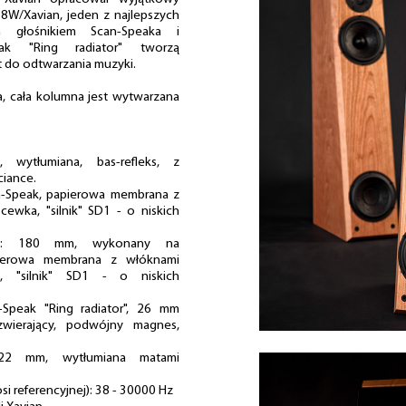
18W/Xavian, jeden z najlepszych
 głośnikiem Scan-Speaka i
ak "Ring radiator" tworzą
t do odtwarzania muzyki.
a, cała kolumna jest wytwarzana
, wytłumiana, bas-refleks, z
ciance.
n-Speak, papierowa membrana z
wka, "silnik" SD1 - o niskich
nowy: 180 mm, wykonany na
pierowa membrana z włóknami
 "silnik" SD1 - o niskich
Speak "Ring radiator", 26 mm
zwierający, podwójny magnes,
22 mm, wytłumiana matami
si referencyjnej): 38 - 30000 Hz