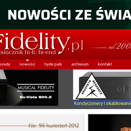
porady
nowości
hyde park
archiwum
kontakt
No. 96 kwiecień 2012