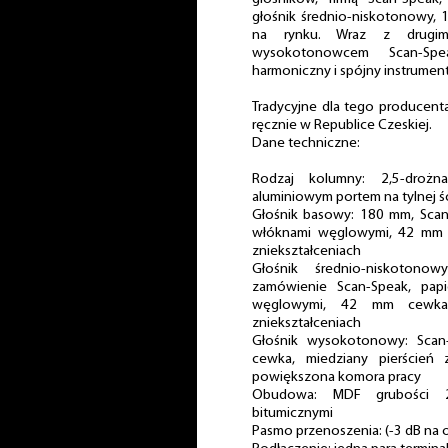
głośnik średnio-niskotonowy, 
na rynku. Wraz z drugim
wysokotonowcem Scan-Spe
harmoniczny i spójny instrumen
Tradycyjne dla tego producent
ręcznie w Republice Czeskiej.
Dane techniczne:
Rodzaj kolumny: 2,5-drożna
aluminiowym portem na tylnej ś
Głośnik basowy: 180 mm, Sca
włóknami węglowymi, 42 mm ce
zniekształceniach
Głośnik średnio-niskoto
zamówienie Scan-Speak, pa
węglowymi, 42 mm cewka,
zniekształceniach
Głośnik wysokotonowy: Scan-
cewka, miedziany pierścień 
powiększona komora pracy
Obudowa: MDF grubości 
bitumicznymi
Pasmo przenoszenia: (-3 dB na o