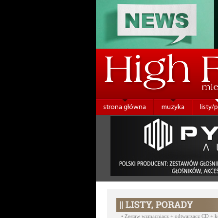
strona główna
muzyka
listy/
•
Zestaw wzmacniacz + odtwarzacz CD + ko