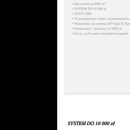
•
Jaki system za 6000 zł?
•
SYSTEM DO 10 000 zł
•
TESTY ABX
•
W poszukiwaniu ciepła i przestrzenności
•
Wzmacniacz do systemu AP Virgo II, Kre
•
Wzmacniacz + kolumny za 5000 zł
•
Życie, czyli system wszystkich pragnień
SYSTEM DO 10 000 zł