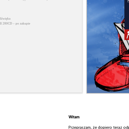
 dźwięku
ll 280CD – po zakupie
Witam
Przepraszam, że dopiero teraz odpi