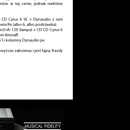
mów w tej cenie, jednak niektóre
 CD Cyrus 6 SE + Dynaudio z serii
eria Rx (albo 6, albo podstawka).
rch IA-120 (lampa) + CD CD Cyrus 6
ii Amstaff.
5’) i kolumny Dynaudio jw.
yższe założenia i jest fajny. Każdy