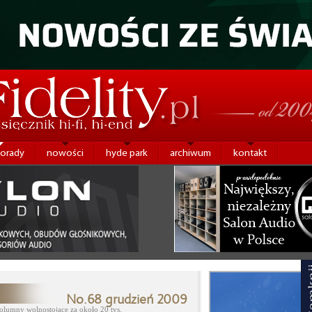
porady
nowości
hyde park
archiwum
kontakt
No.68 grudzień 2009
lumny wolnostojące za około 20 tys.