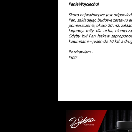
Panie Wojciechu!
Skoro najważniejsze jest odpowied
Pan, zakładając budowę zestawu au
pomieszczenia, około 20 m2, zakład
łagodny, miły dla ucha, niemęczą
Gdyby był Pan łaskaw zaproponow
kolumnami – jeden do 10 kzł, a dru
Pozdrawiam -
Piotr