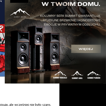
suję, ale wcześniej nie było szans.