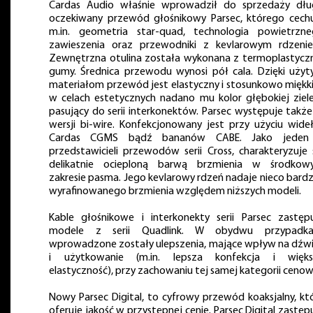
Cardas Audio właśnie wprowadził do sprzedaży dł
oczekiwany przewód głośnikowy Parsec, którego cech
m.in. geometria star-quad, technologia powietrzn
zawieszenia oraz przewodniki z kevlarowym rdzeni
Zewnętrzna otulina została wykonana z termoplastycz
gumy. Średnica przewodu wynosi pół cala. Dzięki uży
materiałom przewód jest elastyczny i stosunkowo miękki
w celach estetycznych nadano mu kolor głębokiej ziele
pasujący do serii interkonektów. Parsec występuje takż
wersji bi-wire. Konfekcjonowany jest przy użyciu wide
Cardas CGMS bądź bananów CABE. Jako jeden
przedstawicieli przewodów serii Cross, charakteryzuje 
delikatnie ocieploną barwą brzmienia w środkow
zakresie pasma. Jego kevlarowy rdzeń nadaje nieco bardz
wyrafinowanego brzmienia względem niższych modeli.
Kable głośnikowe i interkonekty serii Parsec zastęp
modele z serii Quadlink. W obydwu przypadka
wprowadzone zostały ulepszenia, mające wpływ na dźw
i użytkowanie (m.in. lepsza konfekcja i więks
elastyczność), przy zachowaniu tej samej kategorii cenow
Nowy Parsec Digital, to cyfrowy przewód koaksjalny, kt
oferuje jakość w przystępnej cenie. Parsec Digital zastęp