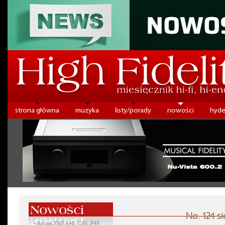
strona główna
muzyka
listy/porady
nowości
hyde
No. 124 s
•
Arcam FMJ A48, C49, P49