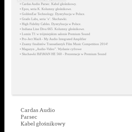
•
Cardas Audio Parsec. Kabel głośnikowy.
•
Epos, seria K. Kolumny głośnikowe.
•
GoldenEar Technology. Dystrybucja w Polsce.
•
Grado Labs, seria ‘e’. Słuchawki.
•
High Fidelity Cables. Dystrybucja w Polsce.
•
Indiana Line Diva 665. Kolumny głośnikowe.
•
Lumin T1 w trójmiejskim salonie Premium Sound
•
Pro-Ject MaiA - My Audio Integrated Amplifier
•
Znamy finalistów Transatlantyk Film Music Competition 2014!
•
Magazyn „Audio-Video”. Wydanie cyfrowe
•
Słuchawki HiFiMAN HE 560 - Prezentacje w Premium Sound
Cardas Audio
Parsec
Kabel głośnikowy