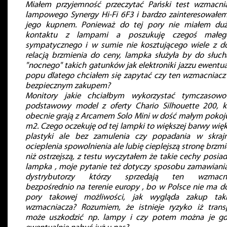
Miałem przyjemność przeczytać Pański test wzmacni
lampowego Synergy Hi-Fi 6F3 i bardzo zainteresowałem
jego kupnem. Ponieważ do tej pory nie miałem du
kontaktu z lampami a poszukuję czegoś małeg
sympatycznego i w sumie nie kosztującego wiele z d
relacją brzmienia do ceny, lampka służyła by do słuch
"nocnego" takich gatunków jak elektroniki jazzu ewentua
popu dlatego chciałem się zapytać czy ten wzmacniacz 
bezpiecznym zakupem?
Monitory jakie chciałbym wykorzystać tymczasow
podstawowy model z oferty Chario Silhouette 200, k
obecnie grają z Arcamem Solo Mini w dość małym pokoj
m2. Czego oczekuję od tej lampki to większej barwy więk
plastyki ale bez zamulenia czy popadania w skraj
ocieplenia spowolnienia ale lubię cieplejszą stronę brzmi
niż ostrzejszą, z testu wyczytałem że takie cechy posiad
lampka , moje pytanie też dotyczy sposobu zamawiania
dystrybutorzy którzy sprzedają ten wzmacni
bezpośrednio na terenie europy , bo w Polsce nie ma do
pory takowej możliwości, jak wygląda zakup tak
wzmacniacza? Rozumiem, że istnieje ryzyko iż trans
może uszkodzić np. lampy i czy potem można je gd