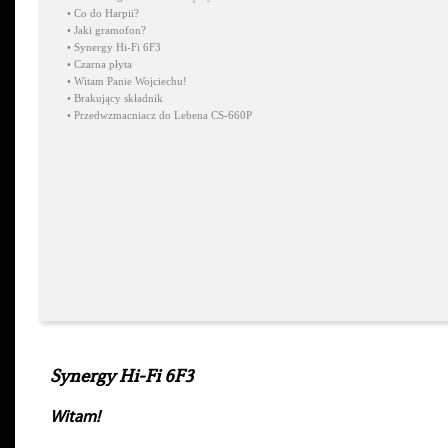
•
Co do Harpii?
•
Jaki gramofon?
•
Synergy Hi-Fi 6F3
•
Czarna płyta
•
Witam Panie Wojciechu!
•
Brakujący składnik
•
Przedwzmacniacz do Lebena CS-660P
Synergy Hi-Fi 6F3
Witam!