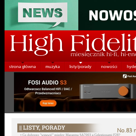
strona główna
muzyka
listy/porady
nowości
hyde
No.83 m
•
Co dobrego "wstawić" między Marantza SA7003 a Celestionami F28?