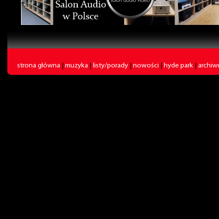
strona główna
|
muzyka
|
listy/porady
|
nowości
|
hyde park
|
archi