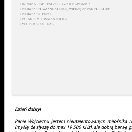
•
INDIANA LINE TESI 262 – CZYM NAPĘDZIĆ?
•
PIERWSZE POWAŻNE STEREO, WIERZĘ ŻE PAN PORATUJE…
•
PIERWSZE STEREO
•
PYTANIE MIŁOŚNIKA ROCKA
•
VITUS MP-D201 DAC
Dzień dobry!
Panie Wojciechu jestem nieutalentowanym miłośnika r
(myślę, że słyszę do max 19 500 kHz), ale dobrą barwę gi