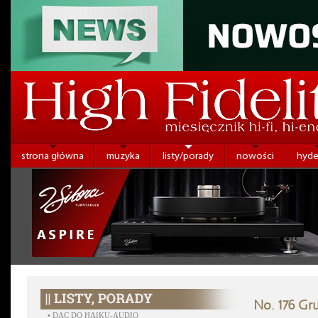
strona główna
muzyka
listy/porady
nowości
hyde
No. 176 Gr
•
DAC DO HAIKU-AUDIO