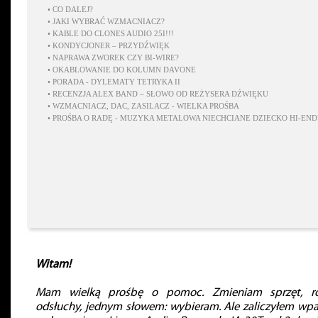
•
CO DALEJ?
•
JAKI WYBRAĆ WZMACNIACZ?
•
KABLE DO CLONES AUDIO 25I!!!
•
KONDYCJONER – PRZYDŹWIĘK
•
NAPRAWA ZWOREK CZY BI-WIRE?
•
OKABLOWANIE DO KOLUMN DAVONE
•
PORADA - DYLEMATY TETRYKA II
•
RECENZJA ALEX BAND – SŁOWO OD REŻYSERA DŹWIĘKU
•
WZMACNIACZ, DAC, ZASILACZ - WIELKA PROŚBA
•
PROŚBA O RADĘ - MUZYKA METALOWA NIECHCIANE DZIECKO HI-EN
Witam!
Mam wielką prośbę o pomoc. Zmieniam sprzęt, r
odsłuchy, jednym słowem: wybieram. Ale zaliczyłem wp