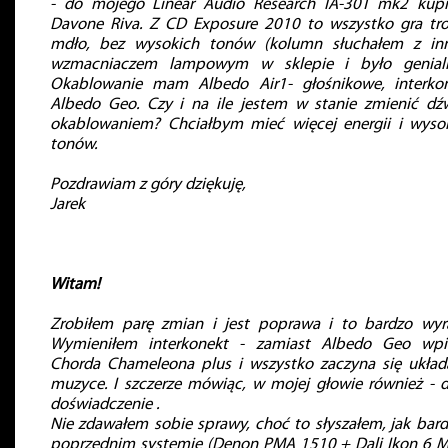
- do mojego Linear Audio Research IA-30T mk2 kup
Davone Riva. Z CD Exposure 2010 to wszystko gra tr
mdło, bez wysokich tonów (kolumn słuchałem z i
wzmacniaczem lampowym w sklepie i było genialn
Okablowanie mam Albedo Air1- głośnikowe, interko
Albedo Geo. Czy i na ile jestem w stanie zmienić dź
okablowaniem? Chciałbym mieć więcej energii i wyso
tonów.
Pozdrawiam z góry dziękuję,
Jarek
Witam!
Zrobiłem parę zmian i jest poprawa i to bardzo wyr
Wymieniłem interkonekt - zamiast Albedo Geo wpi
Chorda Chameleona plus i wszystko zaczyna się ukła
muzyce. I szczerze mówiąc, w mojej głowie również - 
doświadczenie .
Nie zdawałem sobie sprawy, choć to słyszałem, jak bar
poprzednim systemie (Denon PMA 1510 + Dali Ikon 6 