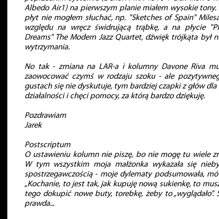
Albedo Air1) na pierwszym planie miałem wysokie tony. 
płyt nie mogłem słuchać, np. "Sketches of Spain" Milesa
względu na wręcz świdrującą trąbkę, a na płycie "Pl
Dreams" The Modern Jazz Quartet, dźwięk trójkąta był n
wytrzymania.
No tak - zmiana na LAR-a i kolumny Davone Riva mu
zaowocować czymś w rodzaju szoku - ale pozytywne
gustach się nie dyskutuje, tym bardziej czapki z głów dla
działalności i chęci pomocy, za którą bardzo dziękuję.
Pozdrawiam
Jarek
Postscriptum
O ustawieniu kolumn nie piszę, bo nie mogę tu wiele zr
W tym wszystkim moja małżonka wykazała się nieby
spostrzegawczością - moje dylematy podsumowała, mó
„Kochanie, to jest tak, jak kupuję nową sukienkę, to mus
tego dokupić nowe buty, torebkę, żeby to „wyglądało”.
prawda...