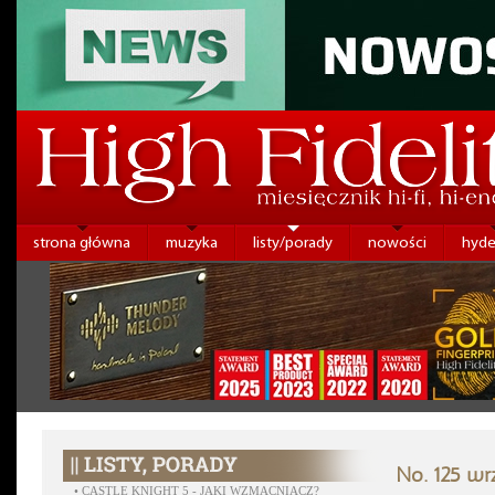
strona główna
muzyka
listy/porady
nowości
hyde
No. 125 wr
•
CASTLE KNIGHT 5 - JAKI WZMACNIACZ?