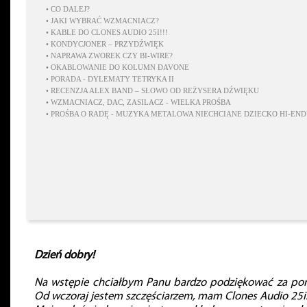
•
CO DALEJ?
•
JAKI WYBRAĆ WZMACNIACZ?
•
KABLE DO CLONES AUDIO 25I!!!
•
KONDYCJONER – PRZYDŹWIĘK
•
NAPRAWA ZWOREK CZY BI-WIRE?
•
OKABLOWANIE DO KOLUMN DAVONE
•
PORADA - DYLEMATY TETRYKA II
•
RECENZJA ALEX BAND – SŁOWO OD REŻYSERA DŹWIĘKU
•
WZMACNIACZ, DAC, ZASILACZ - WIELKA PROŚBA
•
PROŚBA O RADĘ - MUZYKA METALOWA NIECHCIANE DZIECKO HI-EN
Dzień dobry!
Na wstępie chciałbym Panu bardzo podziękować za por
Od wczoraj jestem szczęściarzem, mam Clones Audio 25i!