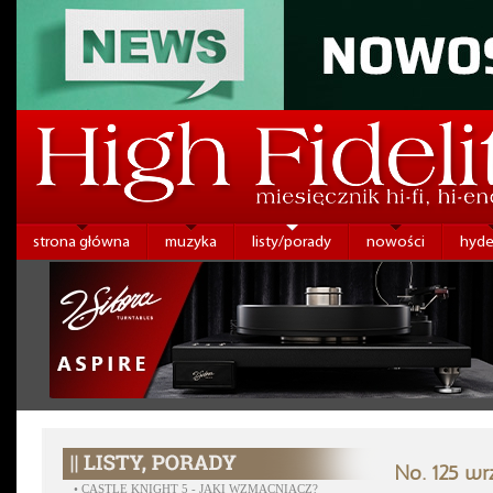
strona główna
muzyka
listy/porady
nowości
hyde
No. 125 wr
•
CASTLE KNIGHT 5 - JAKI WZMACNIACZ?