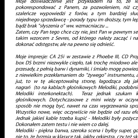
Moje doświadczenie jest przykładem na to, że le
pokorespondować z Panem, za pozwoleniem, niż cz
szaleńcze wypowiedzi z forów, a tym bardziej słu
niejednego sprzedawcę - porady typu im droższy, tym lep
bądź brak "słyszenia o" ww. wzmacniaczu ...
Zatem, czy Pan tego chce czy nie, jest Pan w pewnym se
takim wzorcem z Sevres, od którego należy zacząć i na
dokonać odstępstw, ale na pewno się odnieść.
Moje impresje: CA 25i w zestawie z Phoebe III, CD Proj
box DS brzmi niezwykle ciepło, tak trochę miodowo ale
przesady, z pełnią barw i dynamiki, i śmiało mogę powied
z niewielkim przekłamaniem do "żywego" instrumentu, a
już, to w tę akceptowalną stronę, łagodząca złą ja
nagrań (to na kablach głośnikowych Melodiki, podobni
Melodiki interkonektach). Teraz jednak szukam k
głośnikowych. Dotychczasowe z mini wieży w oczyw
sposób nie mogą być, nawet na czas wygrzewania sprz
Wszystko nowe, więc oczywiście nie będzie od razu efe
Jednak jakieś kable trzeba kupić - Melodiki były pożycz
Dokonałem zatem testu i nie wiem co dalej.
Melodiki - piękna barwa, szeroka scena i byłby super, g
nie to, że brzmią w klasyce tak, jakby orkiestra, czy też s