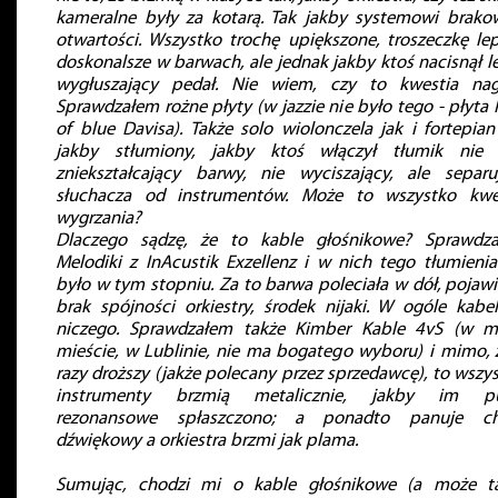
kameralne były za kotarą. Tak jakby systemowi brako
otwartości. Wszystko trochę upiększone, troszeczkę lep
doskonalsze w barwach, ale jednak jakby ktoś nacisnął l
wygłuszający pedał. Nie wiem, czy to kwestia nag
Sprawdzałem rożne płyty (w jazzie nie było tego - płyta 
of blue Davisa). Także solo wiolonczela jak i fortepian
jakby stłumiony, jakby ktoś włączył tłumik nie 
zniekształcający barwy, nie wyciszający, ale separu
słuchacza od instrumentów. Może to wszystko kwe
wygrzania?
Dlaczego sądzę, że to kable głośnikowe? Sprawdz
Melodiki z InAcustik Exzellenz i w nich tego tłumienia
było w tym stopniu. Za to barwa poleciała w dół, pojawił
brak spójności orkiestry, środek nijaki. W ogóle kabe
niczego. Sprawdzałem także Kimber Kable 4vS (w 
mieście, w Lublinie, nie ma bogatego wyboru) i mimo, 
razy droższy (jakże polecany przez sprzedawcę), to wszys
instrumenty brzmią metalicznie, jakby im pu
rezonansowe spłaszczono; a ponadto panuje ch
dźwiękowy a orkiestra brzmi jak plama.
Sumując, chodzi mi o kable głośnikowe (a może t