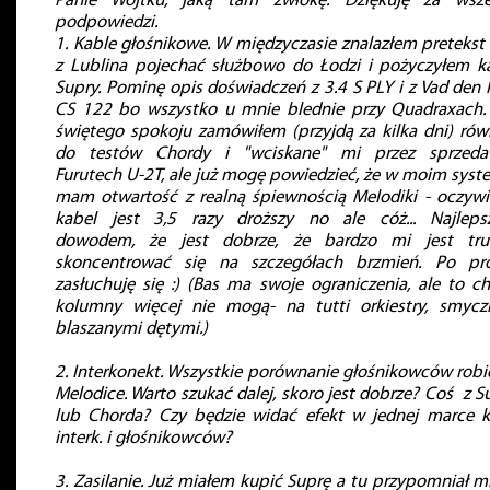
Panie Wojtku, jaką tam zwłokę. Dziękuję za wsze
podpowiedzi.
1. Kable głośnikowe. W międzyczasie znalazłem pretekst
z Lublina pojechać służbowo do Łodzi i pożyczyłem k
Supry. Pominę opis doświadczeń z 3.4 S PLY i z Vad den
CS 122 bo wszystko u mnie blednie przy Quadraxach.
świętego spokoju zamówiłem (przyjdą za kilka dni) rów
do testów Chordy i "wciskane" mi przez sprzed
Furutech U-2T, ale już mogę powiedzieć, że w moim syst
mam otwartość z realną śpiewnością Melodiki - oczywi
kabel jest 3,5 razy droższy no ale cóż... Najlep
dowodem, że jest dobrze, że bardzo mi jest tr
skoncentrować się na szczegółach brzmień. Po pr
zasłuchuję się :) (Bas ma swoje ograniczenia, ale to c
kolumny więcej nie mogą- na tutti orkiestry, smycz
blaszanymi dętymi.)
2. Interkonekt. Wszystkie porównanie głośnikowców robi
Melodice. Warto szukać dalej, skoro jest dobrze? Coś z S
lub Chorda? Czy będzie widać efekt w jednej marce k
interk. i głośnikowców?
3. Zasilanie. Już miałem kupić Suprę a tu przypomniał mi