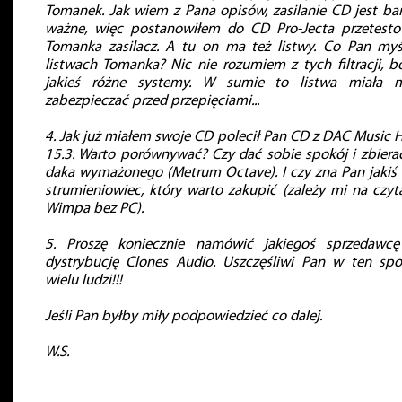
Tomanek. Jak wiem z Pana opisów, zasilanie CD jest ba
ważne, więc postanowiłem do CD Pro-Jecta przetest
Tomanka zasilacz. A tu on ma też listwy. Co Pan myś
listwach Tomanka? Nic nie rozumiem z tych filtracji, b
jakieś różne systemy. W sumie to listwa miała 
zabezpieczać przed przepięciami...
4. Jak już miałem swoje CD polecił Pan CD z DAC Music H
15.3. Warto porównywać? Czy dać sobie spokój i zbiera
daka wymażonego (Metrum Octave). I czy zna Pan jakiś 
strumieniowiec, który warto zakupić (zależy mi na czyt
Wimpa bez PC).
5. Proszę koniecznie namówić jakiegoś sprzedawc
dystrybucję Clones Audio. Uszczęśliwi Pan w ten sp
wielu ludzi!!!
Jeśli Pan byłby miły podpowiedzieć co dalej.
W.S.