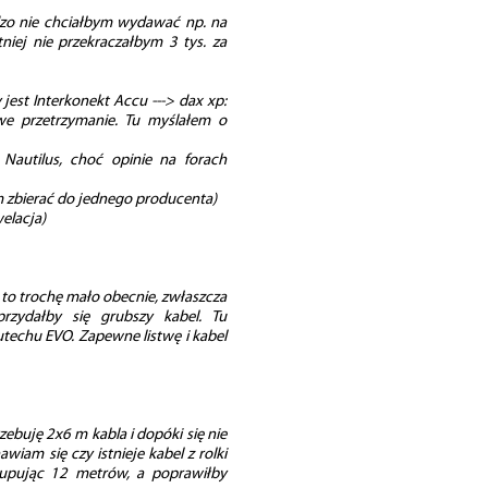
dzo nie chciałbym wydawać np. na
tniej nie przekraczałbym 3 tys. za
jest Interkonekt Accu ---> dax xp:
we przetrzymanie. Tu myślałem o
Nautilus, choć opinie na forach
 zbierać do jednego producenta)
elacja)
 to trochę mało obecnie, zwłaszcza
zydałby się grubszy kabel. Tu
techu EVO. Zapewne listwę i kabel
buję 2x6 m kabla i dopóki się nie
iam się czy istnieje kabel z rolki
upując 12 metrów, a poprawiłby