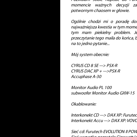
momencie ważnych decyzji za
potwornym chaosem w głowie.
Ogólnie chodzi mi o poradę dot
najważniejsza kwestia w tym momen
tym mam piekielny problem. Je
przeczytanie tego maila do końca, 
na to jedno pytanie...
Mój system obecnie:
CYRUS CD 8 SE ---> PSX-R
CYRUS DAC XP + --->PSX-R
Accuphase A-30
Monitor Audio PL 100
subwoofer Monitor Audio GXW-15
Okablowanie:
Interkonekt CD ---> DAX XP: Furu
Interkonekt Accu ---> DAX XP: VOVOX
Sieć cd: Furutech EVOLUTION II PO