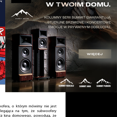
ofera, o którym mówimy nie jest
legająca na tym, że subwoofery
cji kina domowego, powodują, że