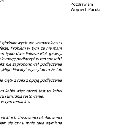
C-1
Pozdrawiam
Wojciech Pacuła
ć głośnikowych we wzmacniaczu i
erze. Problem w tym, że nie mam
am tylko dwa: liniowe RCA (prawy,
e nie mogę podłączyć w ten sposób?
ikt nie zaproponował podłączenia
„High Fidelity” wyczytałem że tak
 cięty z rolki z opcją podłączenia
m kabla więc raczej jest to kabel
u i utrudnia testowanie.
 w tym temacie :)
 efektach stosowania okablowania
iam się czy u mnie taka wymiana