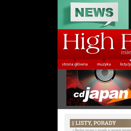
strona główna
muzyka
listy/
•
Bardzo proszę o poradę w sprawie sprzętu