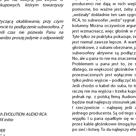
producenci nie dają w nich wej
kupowych, którym towarzyszy
pomocne, bo ważne jest, żeby z
„widziały” dokładnie ten sam sygn
RCA, to subwoofer „widzi” sygnał
yczącą okablowania, przy czym
kolumny. Można oczywiście argu
cie to podłączenie subwoofera. Z
jest wzmacniacz, więc głośnik w ni
śli czas nie pozwala Panu na
Tyle tylko że praktyka pokazuje,
bardzo proszę jedynie o odpowiedź
jest niemal zawsze lepsze. A wart
głośnikowe, z subami obeznane, ja
subwoofery aktywne są podłącz
No, ale u pana to nie ma znaczenia
Problemem u pana jest to, że s
dlatego, że większość głośników
przeznaczonych jest wyłącznie
tylko jedno wyjście – podłączyć kl
Jeśli chodzi o kabel do suba, to 
raczej nie ma wyjścia i trzeba kup
jednak np. z polską firmą Audio
będzie miał najlepszy stosunek jak
I rzeczywiście – najlepiej jeśl
jednego producenta. Są od tego wy
tech EVOLUTION AUDIO RCA
wyjątki. I u pana oparłbym się w
 initio
przez kable głośnikowe (mogą być z
po sieć i listwę. To da najlepszy efe
WER