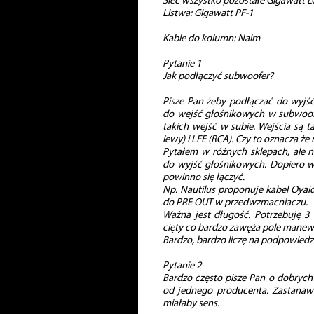
Sieć wszystko pozostałe Gigawatt L
Listwa: Gigawatt PF-1
Kable do kolumn: Naim
Pytanie 1
Jak podłączyć subwoofer?
Pisze Pan żeby podłączać do wyjś
do wejść głośnikowych w subwoof
takich wejść w subie. Wejścia są t
lewy) i LFE (RCA). Czy to oznacza ż
Pytałem w różnych sklepach, ale n
do wyjść głośnikowych. Dopiero w 
powinno się łączyć.
Np. Nautilus proponuje kabel Oyaide
do PRE OUT w przedwzmacniaczu.
Ważna jest długość. Potrzebuję 3 
cięty co bardzo zawęża pole manewr
Bardzo, bardzo liczę na podpowiedz
Pytanie 2
Bardzo często pisze Pan o dobrych
od jednego producenta. Zastanaw
miałaby sens.