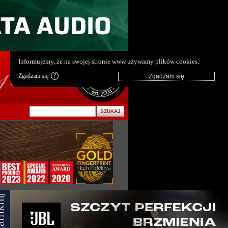
pl
|
en
Informujemy, że na swojej stronie www używamy plików cookies.
Zgadzam się
?