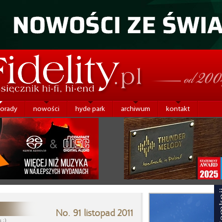
porady
nowości
hyde park
archiwum
kontakt
No. 91 listopad 2011
 :)