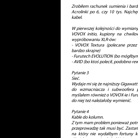
Zrobiłem rachunek sumienia i bar
Acrolinki po 6, czy 10 tys. Najchę
kabel.
W pierwszej kolejności do wymiany 
VOVOX initio, kupiony na chwilo
wypróbowaniu XLR-ów:
- VOVOX Textura (polecane przez 
bardzo skrajne)
- Furutech EVOLUTION (bo mógłbym
- AVID (bo ktoś polecił, podobno rew
Pytanie 3
Sieć.
Wydaje mi się że najniższy Gigawatt
do wzmacniacza i subwoofera pr
myślałem również o VOVOX-ie i Furu
do niej też należałoby wymienić.
Pytanie 4
Kable do kolumn.
Z tym mam problem ponieważ potrze
przeprowadzę tak musi być. Zastanaw
na który nie wydałbym fortuny k