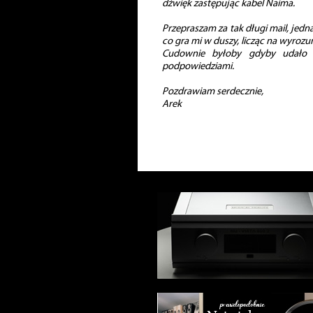
dźwięk zastępując kabel Naima.
Przepraszam za tak długi mail, jed
co gra mi w duszy, licząc na wyrozum
Cudownie byłoby gdyby udało 
podpowiedziami.
Pozdrawiam serdecznie,
Arek