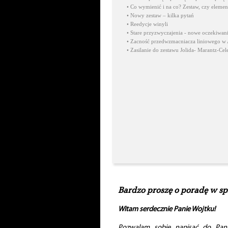
•
Co wymienić i na co? Zestaw, czy elemen
•
Nowy zestaw – kilka pytań
•
Reedycje winyli
•
Stare przyzwyczajenia - nowe oczekiwan
•
Zacność przedwzmacniacza liniowego w
•
Zasilanie do zestawu Jolida- Marantz-Cel
Bardzo proszę o poradę w spr
Witam serdecznie Panie Wojtku!
Pozwalam sobie napisać do Pana