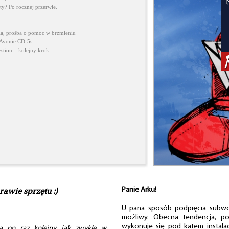
ty? Po rocznej przerwie.
ia, prośba o pomoc w brzmieniu
 Ayonie CD-5s
estion – kolejny krok
awie sprzętu :)
Panie Arku!
U pana sposób podpięcia subwo
możliwy. Obecna tendencja, po
wykonuje się pod katem instala
 po raz kolejny, jak zwykle w