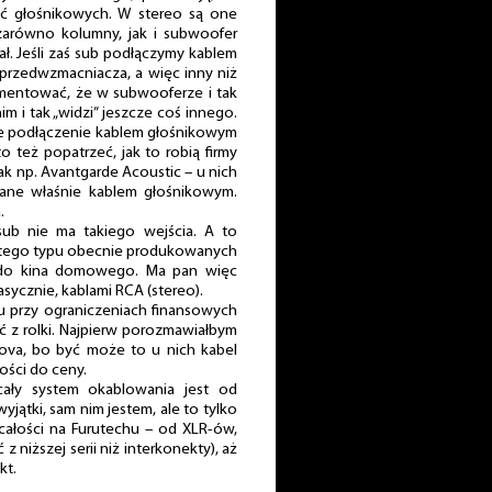
ść głośnikowych. W stereo są one
arówno kolumny, jak i subwoofer
ał. Jeśli zaś sub podłączymy kablem
 przedwzmacniacza, a więc inny niż
mentować, że w subwooferze i tak
m i tak „widzi” jeszcze coś innego.
 że podłączenie kablem głośnikowym
o też popatrzeć, jak to robią firmy
k np. Avantgarde Acoustic – u nich
ane właśnie kablem głośnikowym.
.
ub nie ma takiego wejścia. A to
 tego typu obecnie produkowanych
 do kina domowego. Ma pan więc
asycznie, kablami RCA (stereo).
tu przy ograniczeniach finansowych
ić z rolki. Najpierw porozmawiałbym
nova, bo być może to u nich kabel
ości do ceny.
i cały system okablowania jest od
jątki, sam nim jestem, ale to tylko
 całości na Furutechu – od XLR-ów,
 niższej serii niż interkonekty), aż
kt.