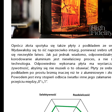
Oprócz złota spotyka się także płyty z podkładem ze sre
Wydawałoby się to iść naprzeciwko intuicji, ponieważ srebro ut
się niezwykle łatwo. Jak już jednak wiadomo, odpowiedzialn
korodowanie aluminium jest niewłaściwy proces, a nie 
technologia. Odpowiednio wykonana płyta ma wystarcza
żywotność, abyśmy się nie musieli o to obawiać. Płyty ze sre
podkładem po prostu brzmią inaczej niż te z aluminiowym i zł
Powodem jest inny stopień odbicia światła i inne jego załamanie
przejściu między „0” i „1”.