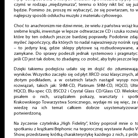
czymś w rodzaju „międzymurza”, terenu o który nikt bić się ju
będzie. Pomimo że, proszę mi wybaczyć, że się powtarzam, to 
najlepszy sposób odsłuchu muzyki z materiału cyfrowego.
Choć to anachronizm nie dziwi mnie, że wielu z państwa wciąż k
srebrne krążki, inwestuje w lepsze odtwarzacze CD i szuka rozwi
które by ten odsłuch jeszcze bardziej poprawiły. Podobnie zdaj
myśleć Japończycy, dla których to nadal najważniejszy nośnik sy
– to jedyny kraj, gdzie sklepy płytowe są rozbudowywane, a
zamykane. Do sprawy podeszli jednak systemowo i pragmatycz
jeśli CD jest tak dobre, to zbadajmy, co zrobić, aby było jeszcze le
Dzięki takiemu podejściu udało się im dojść do zdumiewają
wyników. Wszystko zaczęło się od płyt XRCD oraz klasycznych, a
złotym podkładem, a w ostatnich latach nastąpił wysyp no
rozwiązań, takich jak: SHM-CD, Platinum SHM-CD, HQCD, Ulti
HQCD, Blu-spec CD, BSCD2 i Crystal Glass CD/Glass CD. Wielokr
pisałem o nich, urządzałem pokazy, warsztaty i spotk
Krakowskiego Towarzystwa Sonicznego, wydaje mi się więc, że
wiedzę na ich temat całkiem dobrze usystematyzowa
potwierdzoną.
Na życzenie czytelnika „High Fidelity”, który poprosił mnie o 
spotkaniu z krążkami Briphonic na tegorocznej wystawie Audio 
Show, przedstawię krótką charakterystykę każdego z nich, z prób