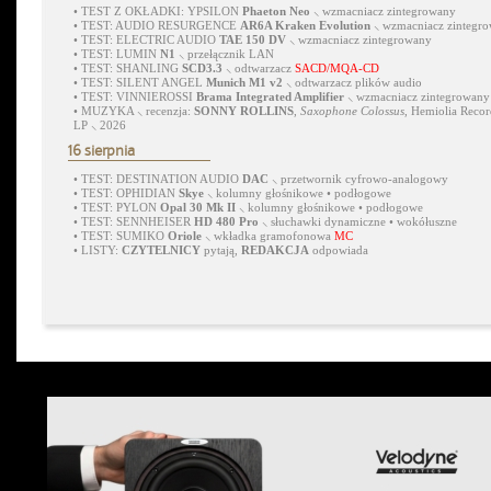
•
TEST Z OKŁADKI: YPSILON
Phaeton Neo
⸜ wzmacniacz zintegrowany
•
TEST: AUDIO RESURGENCE
AR6A Kraken Evolution
⸜ wzmacniacz zintegr
•
TEST: ELECTRIC AUDIO
TAE 150 DV
⸜ wzmacniacz zintegrowany
•
TEST: LUMIN
N1
⸜ przełącznik LAN
•
TEST: SHANLING
SCD3.3
⸜ odtwarzacz
SACD/MQA-CD
•
TEST: SILENT ANGEL
Munich M1 v2
⸜ odtwarzacz plików audio
•
TEST: VINNIEROSSI
Brama Integrated Amplifier
⸜ wzmacniacz zintegrowany
•
MUZYKA ⸜ recenzja:
SONNY ROLLINS
,
Saxophone Colossus
, Hemiolia Recor
LP ⸜ 2026
16 sierpnia
•
TEST: DESTINATION AUDIO
DAC
⸜ przetwornik cyfrowo-analogowy
•
TEST: OPHIDIAN
Skye
⸜ kolumny głośnikowe • podłogowe
•
TEST: PYLON
Opal 30 Mk II
⸜ kolumny głośnikowe • podłogowe
•
TEST: SENNHEISER
HD 480 Pro
⸜ słuchawki dynamiczne • wokółuszne
•
TEST: SUMIKO
Oriole
⸜ wkładka gramofonowa
MC
•
LISTY:
CZYTELNICY
pytają,
REDAKCJA
odpowiada