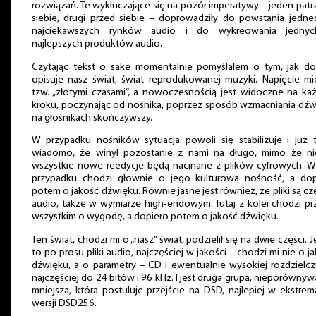
rozwiązań. Te wykluczające się na pozór imperatywy – jeden patr
siebie, drugi przed siebie – doprowadziły do powstania jedn
najciekawszych rynków audio i do wykreowania jedny
najlepszych produktów audio.
Czytając tekst o sake momentalnie pomyślałem o tym, jak do
opisuje nasz świat, świat reprodukowanej muzyki. Napięcie m
tzw. „złotymi czasami”, a nowoczesnością jest widoczne na k
kroku, poczynając od nośnika, poprzez sposób wzmacniania dź
na głośnikach skończywszy.
W przypadku nośników sytuacja powoli się stabilizuje i już 
wiadomo, że winyl pozostanie z nami na długo, mimo że ni
wszystkie nowe reedycje będą nacinane z plików cyfrowych. W
przypadku chodzi głownie o jego kulturową nośność, a dop
potem o jakość dźwięku. Równie jasne jest również, że pliki są cz
audio, także w wymiarze high-endowym. Tutaj z kolei chodzi p
wszystkim o wygodę, a dopiero potem o jakość dźwięku.
Ten świat, chodzi mi o „nasz” świat, podzielił się na dwie części. 
to po prosu pliki audio, najczęściej w jakości – chodzi mi nie o j
dźwięku, a o parametry – CD i ewentualnie wysokiej rozdzielcz
najczęściej do 24 bitów i 96 kHz. I jest druga grupa, nieporównyw
mniejsza, która postuluje przejście na DSD, najlepiej w ekstrem
wersji DSD256.