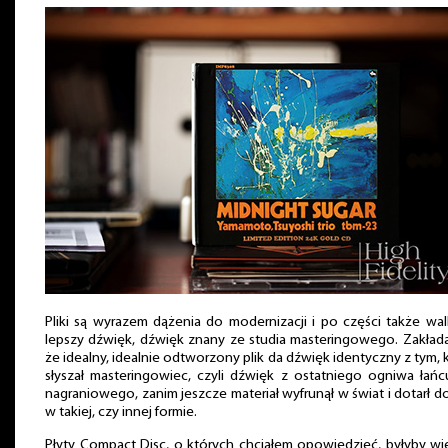
Pliki są wyrazem dążenia do modernizacji i po części także wa
lepszy dźwięk, dźwięk znany ze studia masteringowego. Zakłada
że idealny, idealnie odtworzony plik da dźwięk identyczny z tym, 
słyszał masteringowiec, czyli dźwięk z ostatniego ogniwa łań
nagraniowego, zanim jeszcze materiał wyfrunął w świat i dotarł d
w takiej, czy innej formie.
Płyty Compact Disc, o których chciałem opowiedzieć, byłyby w