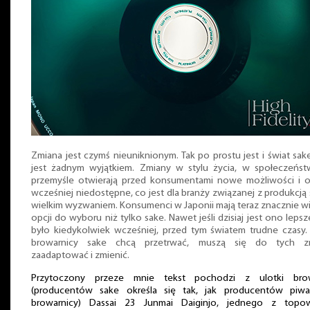
Zmiana jest czymś nieuniknionym. Tak po prostu jest i świat sak
jest żadnym wyjątkiem. Zmiany w stylu życia, w społeczeństw
przemyśle otwierają przed konsumentami nowe możliwości i o
wcześniej niedostępne, co jest dla branży związanej z produkcją
wielkim wyzwaniem. Konsumenci w Japonii mają teraz znacznie w
opcji do wyboru niż tylko sake. Nawet jeśli dzisiaj jest ono lepsz
było kiedykolwiek wcześniej, przed tym światem trudne czasy. 
browarnicy sake chcą przetrwać, muszą się do tych z
zaadaptować i zmienić.
Przytoczony przeze mnie tekst pochodzi z ulotki bro
(producentów sake określa się tak, jak producentów piwa
browarnicy) Dassai 23 Junmai Daiginjo, jednego z topo