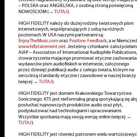
technice nagraniowej. Wydawane są dwie wersje magazyn
– POLSKA oraz ANGIELSKA, z osobną stroną poświęconą
NOWOŚCIOM (→
TUTAJ
).
HIGH FIDELITY należy do dużej rodziny światowych pism
internetowych, współpracujących z sobą na różnych
poziomach. W USA naszymi partnerami są:
EnjoyTheMusic.com
oraz
Positive-Feedback
, a w Niemczec
www.hifistatement.net
. Jesteśmy członkami-założycielam
AIAP – Association of International Audiophile Publications
stowarzyszenia mającego promować etyczne zachowania
wydawców pism audiofilskich w internecie, założonego
przez dziesięć publikacji audio z całego świata, którym na
sercu leżą standardy etyczne i zawodowe w naszej branży
(więcej →
TUTAJ
).
HIGH FIDELITY jest domem Krakowskiego Towarzystwa
Sonicznego. KTS jest nieformalną grupą spotykającą się ab
posłuchać najnowszych produktów audio oraz płyt,
podyskutować nad technologiami i opracowaniami.
Wszystkie spotkania mają swoją wersję online (więcej →
TUTAJ
).
HIGH FIDELITY jest również patronem wielu wartościowyc