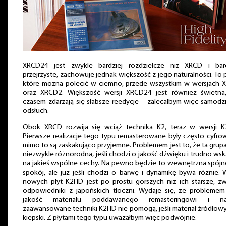
XRCD24 jest zwykle bardziej rozdzielcze niż XRCD i bard
przejrzyste, zachowuje jednak większość z jego naturalności. To p
które można polecić w ciemno, przede wszystkim w wersjach 
oraz XRCD2. Większość wersji XRCD24 jest również świetna,
czasem zdarzają się słabsze reedycje – zalecałbym więc samodz
odsłuch.
Obok XRCD rozwija się wciąż technika K2, teraz w wersji K
Pierwsze realizacje tego typu remasterowane były często cyfro
mimo to są zaskakująco przyjemne. Problemem jest to, że ta grupa
niezwykle różnorodna, jeśli chodzi o jakość dźwięku i trudno ws
na jakieś wspólne cechy. Na pewno będzie to wewnętrzna spójn
spokój, ale już jeśli chodzi o barwę i dynamikę bywa różnie. 
nowych płyt K2HD jest po prostu gorszych niż ich starsze, z
odpowiedniki z japońskich tłoczni. Wydaje się, że problemem
jakość materiału poddawanego remasteringowi i n
zaawansowane techniki K2HD nie pomogą, jeśli materiał źródłowy
kiepski. Z płytami tego typu uważałbym więc podwójnie.