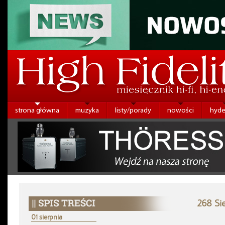
strona główna
muzyka
listy/porady
nowości
hyde
268 Si
01 sierpnia