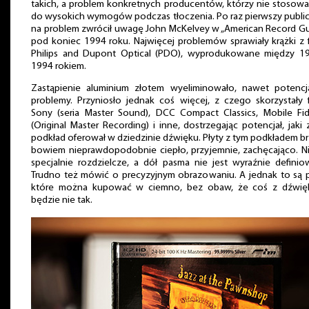
takich, a problem konkretnych producentów, którzy nie stosowal
do wysokich wymogów podczas tłoczenia. Po raz pierwszy publi
na problem zwrócił uwagę John McKelvey w „American Record G
pod koniec 1994 roku. Najwięcej problemów sprawiały krążki z 
Philips and Dupont Optical (PDO), wyprodukowane między 19
1994 rokiem.
Zastąpienie aluminium złotem wyeliminowało, nawet potencja
problemy. Przyniosło jednak coś więcej, z czego skorzystały 
Sony (seria Master Sound), DCC Compact Classics, Mobile Fid
(Original Master Recording) i inne, dostrzegając potencjał, jaki 
podkład oferował w dziedzinie dźwięku. Płyty z tym podkładem b
bowiem nieprawdopodobnie ciepło, przyjemnie, zachęcająco. N
specjalnie rozdzielcze, a dół pasma nie jest wyraźnie defini
Trudno też mówić o precyzyjnym obrazowaniu. A jednak to są p
które można kupować w ciemno, bez obaw, że coś z dźwię
będzie nie tak.