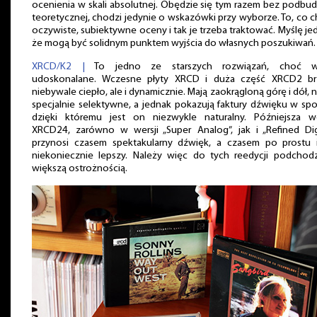
ocenienia w skali absolutnej. Obędzie się tym razem bez podb
teoretycznej, chodzi jedynie o wskazówki przy wyborze. To, co 
oczywiste, subiektywne oceny i tak je trzeba traktować. Myślę je
że mogą być solidnym punktem wyjścia do własnych poszukiwań.
XRCD/K2 |
To jedno ze starszych rozwiązań, choć w
udoskonalane. Wczesne płyty XRCD i duża część XRCD2 br
niebywale ciepło, ale i dynamicznie. Mają zaokrągloną górę i dół, n
specjalnie selektywne, a jednak pokazują faktury dźwięku w sp
dzięki któremu jest on niezwykle naturalny. Późniejsza we
XRCD24, zarówno w wersji „Super Analog”, jak i „Refined Dig
przynosi czasem spektakularny dźwięk, a czasem po prostu i
niekoniecznie lepszy. Należy więc do tych reedycji podchodz
większą ostrożnością.