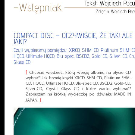
COMPACT DISC – OCZYWIŚCIE, ŻE TAK! ALE
JAKI?
Czyli wybieramy pomiędzy: XRCD, SHM-CD, Platinum SHM-CD
HQCD, Ultimate HQCD, Blu-spec, BSCD2, Gold-CD, Silver-CD, Cry
Glass CD
⌈
Chcecie wiedzieć, którą wersję albumu na płycie CD
wybrać? Jak brzmią krążki XRCD, SHM-CD, Platinum SHM-
CD, HQCD, Ultimate HQCD, Blu-spec CD, BSCD2, Gold-CD,
Silver-CD, Crystal Glass CD i które warto wybierać?
Zapraszam na krótką wycieczkę po dźwięku MADE IN
JAPAN.
⌋