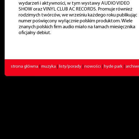
wydarzeń i aktywności, w tym wystawy AUDIO VIDEO
SHOW oraz VINYL CLUB AC RECORDS. Promuje również
rodzimych twórców, we wrześniu każdego roku publikując
numer poświęcony wyłącznie polskim produktom. Wiele
znanych polskich firm audio miało na łamach miesięcznika
oficjalny debiut.
strona główna
|
muzyka
|
listy/porady
|
nowości
|
hyde park
|
archi