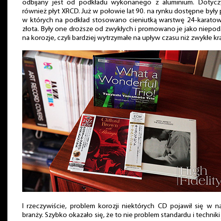
odbijany jest od podkładu wykonanego z aluminium. Dotycz
również płyt XRCD. Już w połowie lat 90. na rynku dostępne były 
w których na podkład stosowano cieniutką warstwę 24-karato
złota. Były one droższe od zwykłych i promowano je jako niepo
na korozje, czyli bardziej wytrzymałe na upływ czasu niż zwykłe krą
I rzeczywiście, problem korozji niektórych CD pojawił się w n
branży. Szybko okazało się, że to nie problem standardu i techniki