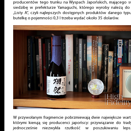
producentów tego trunku na Wyspach Japońskich, mającego s
siedzibę w prefekturze Yamaguchi, którego wyroby należą do 
„Listy A”, czyli najlepszych dostępnych produktów danego typ
butelkę o pojemności 0,3 l trzeba wydać około 35 dolarów.
W przywołanym fragmencie pobrzmiewają dwie największe warto
którymi kierują się producenci japońscy: przywiązanie do trady
jednocześnie niezwykła rzutkość w poszukiwaniu leps