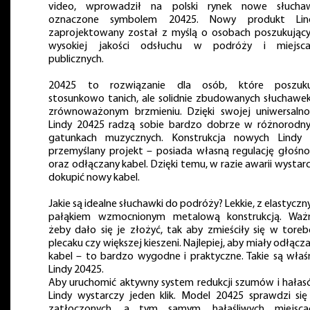
video, wprowadził na polski rynek nowe słuchaw
oznaczone symbolem 20425. Nowy produkt Lind
zaprojektowany został z myślą o osobach poszukując
wysokiej jakości odsłuchu w podróży i miejsca
publicznych.
20425 to rozwiązanie dla osób, które poszuku
stosunkowo tanich, ale solidnie zbudowanych słuchawe
zrównoważonym brzmieniu. Dzięki swojej uniwersalno
Lindy 20425 radzą sobie bardzo dobrze w różnorodn
gatunkach muzycznych. Konstrukcja nowych Lindy 
przemyślany projekt – posiada własną regulację głośno
oraz odłączany kabel. Dzięki temu, w razie awarii wystar
dokupić nowy kabel.
Jakie są idealne słuchawki do podróży? Lekkie, z elastycz
pałąkiem wzmocnionym metalową konstrukcją. Ważn
żeby dało się je złożyć, tak aby zmieściły się w toreb
plecaku czy większej kieszeni. Najlepiej, aby miały odłącz
kabel – to bardzo wygodne i praktyczne. Takie są właś
Lindy 20425.
Aby uruchomić aktywny system redukcji szumów i hała
Lindy wystarczy jeden klik. Model 20425 sprawdzi si
zatłoczonych, a tym samym, hałaśliwych miejscac