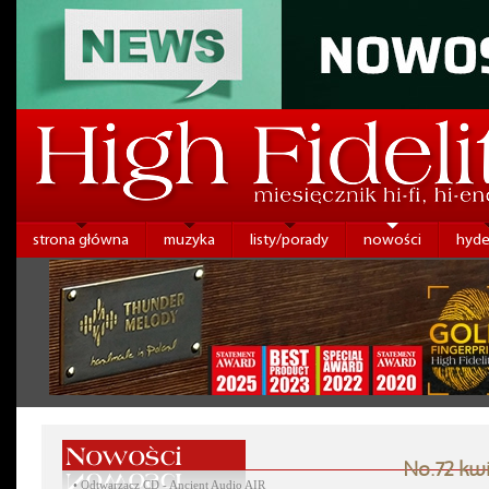
strona główna
muzyka
listy/porady
nowości
hyde
No.72 kwi
•
Odtwarzacz CD - Ancient Audio AIR