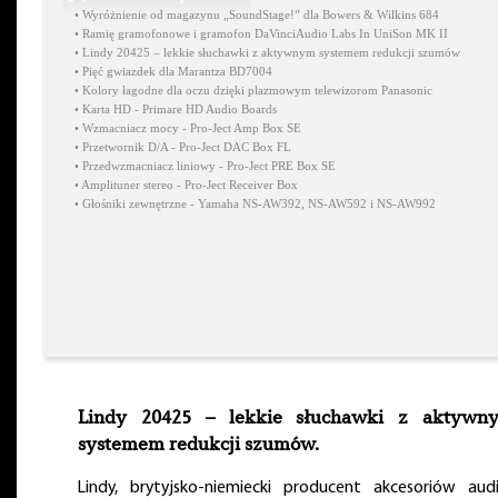
•
Wyróżnienie od magazynu „SoundStage!” dla Bowers & Wilkins 684
•
Ramię gramofonowe i gramofon DaVinciAudio Labs In UniSon MK II
•
Lindy 20425 – lekkie słuchawki z aktywnym systemem redukcji szumów
•
Pięć gwiazdek dla Marantza BD7004
•
Kolory łagodne dla oczu dzięki plazmowym telewizorom Panasonic
•
Karta HD - Primare HD Audio Boards
•
Wzmacniacz mocy - Pro-Ject Amp Box SE
•
Przetwornik D/A - Pro-Ject DAC Box FL
•
Przedwzmacniacz liniowy - Pro-Ject PRE Box SE
•
Amplituner stereo - Pro-Ject Receiver Box
•
Głośniki zewnętrzne - Yamaha NS-AW392, NS-AW592 i NS-AW992
Lindy 20425 – lekkie słuchawki z aktywn
systemem redukcji szumów.
Lindy, brytyjsko-niemiecki producent akcesoriów aud