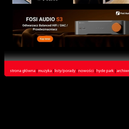
strona główna
|
muzyka
|
listy/porady
|
nowości
|
hyde park
|
archi