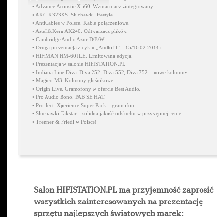
•
Advance Acoustic X-i60. Wzmacniacz zintegrowany.
•
AKG K323XS. Słuchawki lifestyle.
•
AntiCables w Polsce. Kable połączeniowe.
•
Astell&Kern AK240. Odtwarzacz plików.
•
Cambridge Audio Azur D/E/W
•
Druga prezentacja z cyklu „Audiofil” – 15/16.02.2014 r.
•
HiFiMAN HM-601LE. Limitowana edycja.
•
Prezentacja w salonie HIFISTATION.PL
•
Indiana Line Diva. Diva 252, Diva 552, Diva 752 – nowe kolumny
•
Magico M3. Kolumny głośnikowe.
•
Origin Live. Gramofony w ofercie Best Audio.
•
Pro Audio Bono. PAB SE HAT.
•
Pro-Ject. Xperience Super Pack – gramofon.
•
Słuchawki Takstar – solidna jakość odsłuchu w przystępnej cenie
•
Trenner & Friedl w Polsce!
Salon HIFISTATION.PL ma przyjemność zaprosić
wszystkich zainteresowanych na prezentację
sprzętu najlepszych światowych marek: