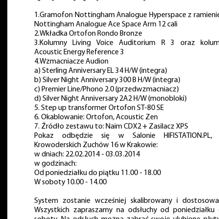
1.Gramofon Nottingham Analogue Hyperspace z ramien
Nottingham Analogue Ace Space Arm 12 cali
2.Wkładka Ortofon Rondo Bronze
3.Kolumny Living Voice Auditorium R 3 oraz kolu
Acoustic Energy Reference 3
4.Wzmacniacze Audion
a) Sterling Anniversary EL 34 H/W (integra)
b) Silver Night Anniversary 300 B H/W (integra)
c) Premier Line/Phono 2.0 (przedwzmacniacz)
d) Silver Night Anniversary 2A2 H/W (monobloki)
5. Step up transformer Ortofon ST-80 SE
6. Okablowanie: Ortofon, Acoustic Zen
7. Źródło zestawu to: Naim CDX2 + Zasilacz XPS
Pokaz odbędzie się w Salonie HIFISTATION.PL, 
Krowoderskich Zuchów 16 w Krakowie:
w dniach: 22.02.2014 - 03.03.2014
w godzinach:
Od poniedziałku do piątku 11.00 - 18.00
W soboty 10.00 - 14.00
System zostanie wcześniej skalibrowany i dostosowa
Wszystkich zapraszamy na odsłuchy od poniedziałku