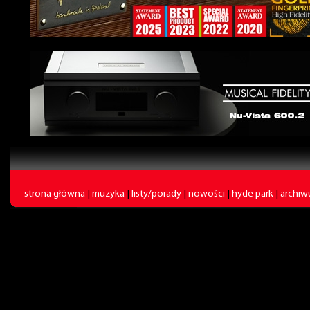
strona główna
|
muzyka
|
listy/porady
|
nowości
|
hyde park
|
archi