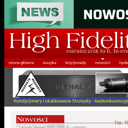
strona główna
muzyka
listy/porady
nowości
hyde
No. 1
•
Acoustic Signature WOW | WOW XL - gramofon