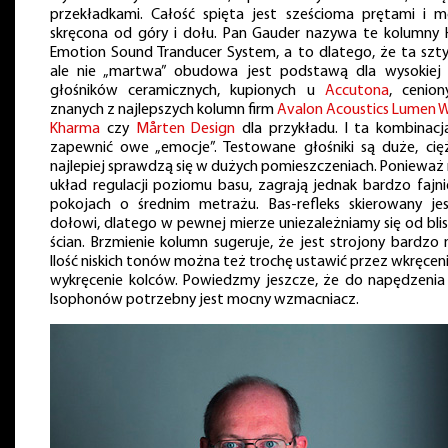
przekładkami. Całość spięta jest sześcioma prętami i 
skręcona od góry i dołu. Pan Gauder nazywa te kolumny 
Emotion Sound Tranducer System, a to dlatego, że ta szt
ale nie „martwa” obudowa jest podstawą dla wysokiej 
głośników ceramicznych, kupionych u
Accutona
, cenion
znanych z najlepszych kolumn firm
Avalon Acoustics
Lumen W
Kharma
czy
Mårten Design
dla przykładu. I ta kombinac
zapewnić owe „emocje”. Testowane głośniki są duże, cięż
najlepiej sprawdzą się w dużych pomieszczeniach. Ponieważ
układ regulacji poziomu basu, zagrają jednak bardzo fajni
pokojach o średnim metrażu. Bas-refleks skierowany je
dołowi, dlatego w pewnej mierze uniezależniamy się od blis
ścian. Brzmienie kolumn sugeruje, że jest strojony bardzo n
Ilość niskich tonów można też trochę ustawić przez wkręceni
wykręcenie kolców. Powiedzmy jeszcze, że do napędzenia
Isophonów potrzebny jest mocny wzmacniacz.