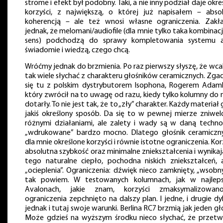
strome i efekt był podobny. Taki, a nie inny podział daje okre
korzyści, z największą, o której już napisałem – abso
koherencją – ale też wnosi własne ograniczenia. Zak
jednak, że melomani/audiofile (dla mnie tylko taka kombinac
sens) podchodzą do sprawy kompletowania systemu a
świadomie i wiedzą, czego chcą.
Wróćmy jednak do brzmienia. Po raz pierwszy słyszę, że wcal
tak wiele słychać z charakteru głośników ceramicznych. Zg
się tu z polskim dystrybutorem Isophona, Rogerem Adam
który zwrócił na to uwagę od razu, kiedy tylko kolumny do 
dotarły. To nie jest tak, że to „zły” charakter. Każdy materiał
jakiś określony sposób. Da się to w pewnej mierze zniwe
różnymi działaniami, ale zalety i wady są w daną techno
„wdrukowane” bardzo mocno. Dlatego głośnik ceramicz
dla mnie określone korzyści i równie istotne ograniczenia. Kor
absolutna szybkość oraz minimalne zniekształcenia i wynikaj
tego naturalne ciepło, pochodna niskich zniekształceń, 
„ocieplenia”. Ograniczenia: dźwięk nieco zamknięty, „wsobny
tak powiem. W testowanych kolumnach, jak w najlep
Avalonach, jakie znam, korzyści zmaksymalizowan
ograniczenia zepchnięto na dalszy plan. I jedne, i drugie dy
jednak i tutaj swoje warunki. Berlina RC7 brzmią jak jeden gło
Może gdzieś na wyższym środku nieco słychać, że przetw