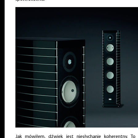
Jak mówiłem, dźwięk jest niesłychanie koherentny. To