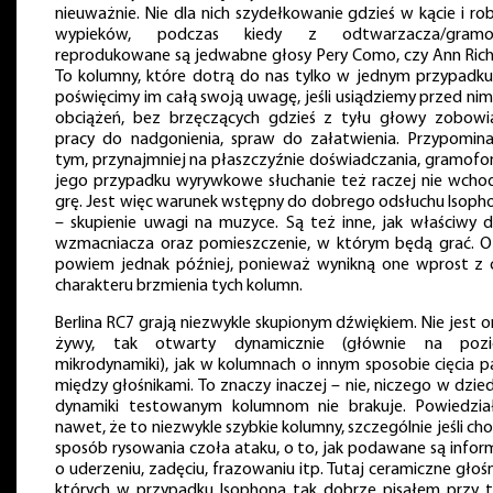
nieuważnie. Nie dla nich szydełkowanie gdzieś w kącie i rob
wypieków, podczas kiedy z odtwarzacza/gramo
reprodukowane są jedwabne głosy Pery Como, czy Ann Rich
To kolumny, które dotrą do nas tylko w jednym przypadku: 
poświęcimy im całą swoją uwagę, jeśli usiądziemy przed nim
obciążeń, bez brzęczących gdzieś z tyłu głowy zobowi
pracy do nadgonienia, spraw do załatwienia. Przypomin
tym, przynajmniej na płaszczyźnie doświadczania, gramofo
jego przypadku wyrywkowe słuchanie też raczej nie wcho
grę. Jest więc warunek wstępny do dobrego odsłuchu Isop
– skupienie uwagi na muzyce. Są też inne, jak właściwy 
wzmacniacza oraz pomieszczenie, w którym będą grać. 
powiem jednak później, ponieważ wynikną one wprost z 
charakteru brzmienia tych kolumn.
Berlina RC7 grają niezwykle skupionym dźwiękiem. Nie jest o
żywy, tak otwarty dynamicznie (głównie na pozi
mikrodynamiki), jak w kolumnach o innym sposobie cięcia 
między głośnikami. To znaczy inaczej – nie, niczego w dzied
dynamiki testowanym kolumnom nie brakuje. Powiedzi
nawet, że to niezwykle szybkie kolumny, szczególnie jeśli cho
sposób rysowania czoła ataku, o to, jak podawane są infor
o uderzeniu, zadęciu, frazowaniu itp. Tutaj ceramiczne głośni
których w przypadku Isophona tak dobrze pisałem przy t