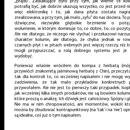
„prądu”. Zaskakujące było przy tym, jak wierne te ko
potrafią być, jak dobrze ukazują wszystko, co jest przed ni
więc elektronikę i to, jak dana płyta została nagr
zrealizowana, a przy tym, jak mało „syfu” do nas dociera. To p
dźwięczne, niezwykle głębokie brzmienie o potę
wolumenie, w którym dominuje to, co dobre, to, co pozyt
Ale nie dlatego, że niczego nie słychać i przekazowi narzuc
charakter kolumn, ale dlatego, że chyba jednak w ro
czarnych płyt i w pitach srebrnych jest więcej rzeczy, niż 
mogli przypuszczać, a rolą dobrego systemu jest je 
wydobyć.
Ponieważ właśnie wróciłem do kompa z herbatą (mój
przywiózł znakomitą jaśminową herbatę z Chin), przeczyt
tak dla kontroli to, co wcześniej napisałem i nie mogę wy
zadziwienia, że tak mało przykładów konkretnych p
przywołałem. Ale nie jest to pierwszy taki przypadek. Isop
jak wcześniej kilka innych produktów, nie są bowiem kolum
które proszą o analizę. Ich dźwięk jest całościowy. Spójny i g
Nie ma w nim chropowatości, ani momentów, wokół kt
można by zbudować kontrapunktowy (na ‘tak’ i na ‘nie’) opis
są idealne, coś już o tym napisałem.