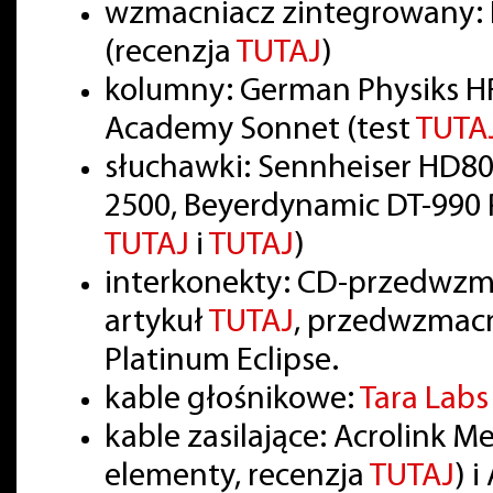
wzmacniacz zintegrowany: 
(recenzja
TUTAJ
)
kolumny: German Physiks HR
Academy Sonnet (test
TUTA
słuchawki: Sennheiser HD80
2500, Beyerdynamic DT-990 P
TUTAJ
i
TUTAJ
)
interkonekty: CD-przedwzm
artykuł
TUTAJ
, przedwzmac
Platinum Eclipse.
kable głośnikowe:
Tara Lab
kable zasilające: Acrolink 
elementy, recenzja
TUTAJ
) 