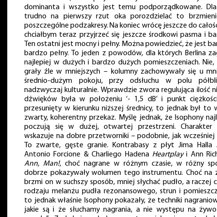
dominanta i wszystko jest temu podporządkowane. Dl
trudno na pierwszy rzut oka porozdzielać to brzmien
poszczególne podzakresy. Na koniec wrócę jeszcze do całości
chciałbym teraz przyjrzeć się jeszcze środkowi pasma i ba
Ten ostatni jest mocny i pełny. Można powiedzieć, że jest ba
bardzo pełny. To jeden z powodów, dla których Berlina za
najlepiej w dużych i bardzo dużych pomieszczeniach. Nie,
grały źle w mniejszych – kolumny zachowywały się u mn
średnio-dużym pokoju, przy odsłuchu w polu półbli
nadzwyczaj kulturalnie. Wprawdzie zwora regulująca ilość ni
dźwięków była w położeniu ‘- 1,5 dB’ i punkt ciężkośc
przesunięty w kierunku niższej średnicy, to jednak był to 
zwarty, koherentny przekaz. Myślę jednak, że Isophony najl
poczują się w dużej, otwartej przestrzeni. Charakter
wskazuje na dobre przetworniki – podobnie, jak wcześniej 
To zwarte, gęste granie. Kontrabasy z płyt Jima Halla
Antonio Forcione & Charliego Hadena
Heartplay
i Ann Ric
Ann, Man!
, choć nagrane w różnym czasie, w różny sp
dobrze pokazywały wolumen tego instrumentu. Choć na
brzmi on w suchszy sposób, mniej słychać pudło, a raczej 
rodzaju melanżu pudła rezonansowego, strun i pomieszcz
to jednak właśnie Isophony pokazały, że techniki nagraniow
jakie są i że słuchamy nagrania, a nie występu na żyw