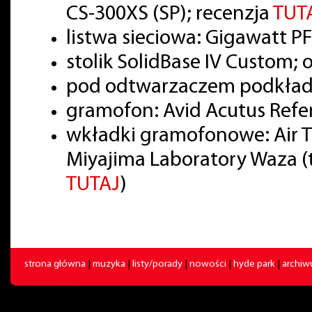
CS-300XS (SP); recenzja
TUT
listwa sieciowa: Gigawatt PF
stolik SolidBase IV Custom; 
pod odtwarzaczem podkładki
gramofon: Avid Acutus Refe
wkładki gramofonowe: Air T
Miyajima Laboratory Waza (
TUTAJ
)
strona główna
|
muzyka
|
listy/porady
|
nowości
|
hyde park
|
archi