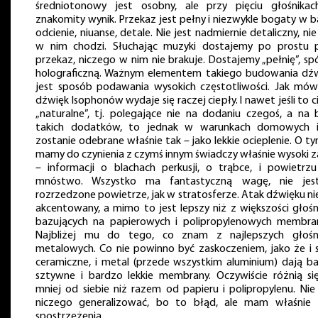
średniotonowy jest osobny, ale przy pięciu głośnika
znakomity wynik. Przekaz jest pełny i niezwykle bogaty w b
odcienie, niuanse, detale. Nie jest nadmiernie detaliczny, nie
w nim chodzi. Słuchając muzyki dostajemy po prostu 
przekaz, niczego w nim nie brakuje. Dostajemy „pełnię”, spó
holograficzną. Ważnym elementem takiego budowania dź
jest sposób podawania wysokich częstotliwości. Jak mów
dźwięk Isophonów wydaje się raczej ciepły. I nawet jeśli to c
„naturalne”, tj. polegające nie na dodaniu czegoś, a na 
takich dodatków, to jednak w warunkach domowych i
zostanie odebrane właśnie tak – jako lekkie ocieplenie. O ty
mamy do czynienia z czymś innym świadczy właśnie wysoki z
– informacji o blachach perkusji, o trąbce, i powietrzu
mnóstwo. Wszystko ma fantastyczną wagę, nie jes
rozrzedzone powietrze, jak w stratosferze. Atak dźwięku nie
akcentowany, a mimo to jest lepszy niż z większości głoś
bazujących na papierowych i polipropylenowych membra
Najbliżej mu do tego, co znam z najlepszych głośn
metalowych. Co nie powinno być zaskoczeniem, jako że i s
ceramiczne, i metal (przede wszystkim aluminium) dają b
sztywne i bardzo lekkie membrany. Oczywiście różnią się
mniej od siebie niż razem od papieru i polipropylenu. Nie
niczego generalizować, bo to błąd, ale mam właśnie 
spostrzeżenia.