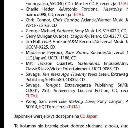
Fonografika, 559040, CD + Master CD-R; recenzja
TUTA
Charlie Haden &Antonio Forcione,
Heartplay
, 
naimcd098, CD; recenzja
TUTAJ
.
Chris Connor,
Chris Connor
, Atlantic/Warner Music J
WPCR-25163, CD.
George Michael,
Patience
, Sony Music UK, 515402 2, CD.
Gerry Mulligan Quartet,
Dragonfly
, Telarc, CD-83377, CD
Jim Hall,
Live!
, Horizon/A&M Records/Universal Music J
UCCM-9225, CD.
Madaleine Peyroux,
Bare Bones
, Rounder/Universal 
LLC (Japan), UCCU-1188, CD.
Milt Jackson Quartet,
Statements
, Impulse!/Univ
Classic&Jazz/Victor Entertainment, UCCI-9088, CD.
Savage,
Ten Years Ago (Twenty Years Later)
, Extrava
Publishing Srl/Klub80, CD002, CD.
Savage,
Tonight
, Extravaganza Publishing Srl/Kl
CD001, 25th Anniversary Limited Edition, CD; rec
TUTAJ
.
Wong San,
Feel Like Making Love
, Pony Canyon, 
50014, HQCD; recenzja
TUTAJ
.
Japońskie wersje płyt dostępne na
CD Japan
.
Te kolumny nie brzmią zbyt dobrze słuchane z boku, słu