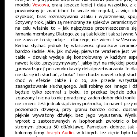
modelu
Vescova
, grają jeszcze lepiej i dają wszystko, z 
powinniśmy je znać (choć to wcale nie reguła), a więc: id
szybkość, brak rozmazywania ataku i wybrzmienia, spój
Sztywny tłok, jakim są membrany ze spieków ceramicznyc
na celu właśnie to – jak najszybsze przemieszczenie si
łamania membrany. Dlatego, że są tak lekkie i tak sztywne. 
nie zawsze to się udaje – dlaczego, nie wiem. I w Vescova
Berlina słychać jednak tę właściwość głośników ceramic
bardzo ładnie. Ale, jak mówię, pierwsze wrażenie jest wł
takie – dźwięk wydaje się kontrolowany w każdym aspe
nawet lekko „przytrzymywany”, jakby był na miękkiej podu
„prowadzącej” po sznurku każdy detal przetwarzania. To dl
nie da się ich słuchać „z boku”. I nie chodzi nawet o kąt słuc
choć w efekcie także i o to, ale przede wszystk
zaangażowanie słuchającego. Jeśli robimy coś innego i d
będzie tylko szemrał z boku, to przekaz będzie zdus
zgaszony. I nic na to nie poradzimy, żaden dobór elektroniki
nie zmieni. Jeśli jednak siądziemy pośrodku, to nawet przy ni
poziomach dźwięku, przy graniu bardzo cicho, dosta
pięknie wyważony dźwięk, bez jego wysuszenia. Wyni
wprost z zastosowanych w Isophonach zwrotnic o ba
stromym zboczu 50 dB/oktawę. Pamiętam dobrze, jak 
kolumny firmy
Joseph Audio
, w których też cięcie było b