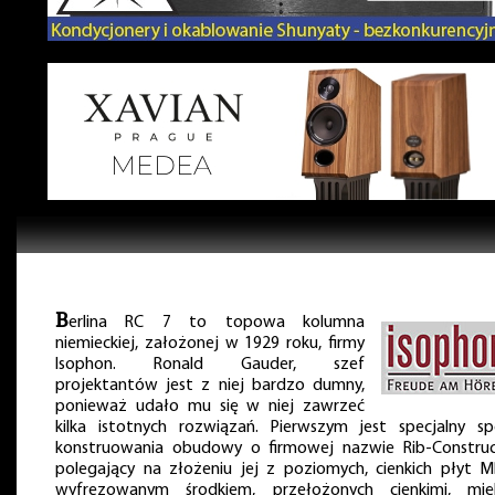
B
erlina RC 7 to topowa kolumna
niemieckiej, założonej w 1929 roku, firmy
Isophon. Ronald Gauder, szef
projektantów jest z niej bardzo dumny,
ponieważ udało mu się w niej zawrzeć
kilka istotnych rozwiązań. Pierwszym jest specjalny s
konstruowania obudowy o firmowej nazwie Rib-Construc
polegający na złożeniu jej z poziomych, cienkich płyt 
wyfrezowanym środkiem, przełożonych cienkimi, mię