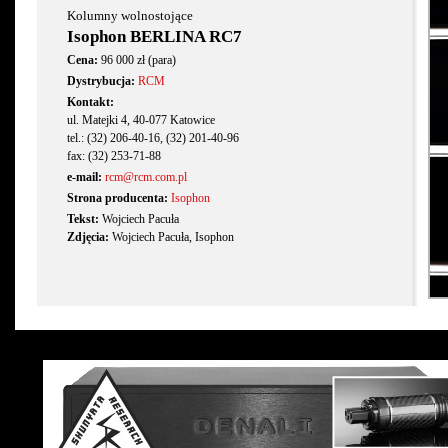
Kolumny wolnostojące
Isophon BERLINA RC7
Cena:
96 000 zł (para)
Dystrybucja:
RCM
Kontakt:
ul. Matejki 4, 40-077 Katowice
tel.: (32) 206-40-16, (32) 201-40-96
fax: (32) 253-71-88
e-mail:
rcm@rcm.com.pl
Strona producenta:
Isophon
Tekst:
Wojciech Pacuła
Zdjęcia:
Wojciech Pacuła, Isophon