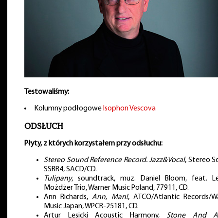
Testowaliśmy:
Kolumny podłogowe
Isophon Vescova
ODSŁUCH
Płyty, z których korzystałem przy odsłuchu:
Stereo Sound Reference Record. Jazz&Vocal
, Stereo S
SSRR4, SACD/CD.
Tulipany
, soundtrack, muz. Daniel Bloom, feat. L
Możdżer Trio, Warner Music Poland, 77911, CD.
Ann Richards,
Ann, Man!
, ATCO/Atlantic Records/W
Music Japan, WPCR-25181, CD.
Artur Lesicki Acoustic Harmony,
Stone And A