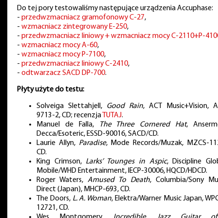
Do tej pory testowaliśmy następujące urządzenia Accuphase:
-
przedwzmacniacz gramofonowy C-27
,
-
wzmacniacz zintegrowany E-250
,
-
przedwzmacniacz liniowy + wzmacniacz mocy C-2110+P-410
-
wzmacniacz mocy A-60
,
-
wzmacniacz mocy P-7100
,
-
przedwzmacniacz liniowy C-2410
,
-
odtwarzacz SACD DP-700
.
Płyty użyte do testu:
Solveiga Slettahjell,
Good Rain
, ACT Music+Vision, 
9713-2, CD; recenzja
TUTAJ
.
Manuel de Falla,
The Three Cornered Hat
, Anserm
Decca/Esoteric, ESSD-90016, SACD/CD.
Laurie Allyn,
Paradise
, Mode Records/Muzak, MZCS-11
CD.
King Crimson,
Larks’ Tounges in Aspic
, Discipline Glo
Mobile/WHD Entertainment, IECP-30006, HQCD/HDCD.
Roger Waters,
Amused To Death
, Columbia/Sony Mu
Direct (Japan), MHCP-693, CD.
The Doors,
L. A. Woman
, Elektra/Warner Music Japan, WP
12721, CD.
Wes Montgomery,
Incredible Jazz Guitar o