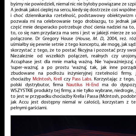
byśmy nie powiedzieli, niemal nic nie byłoby powiązane ze szpi
A jednak jakoś cieplej na sercu, kiedy się dostrzeże coś wspóln
i choć dziennikarska rzetelność, podstawowy obiektywizm 
pozwala mi na celebrowanie tego drobiazgu, to jednak ja
część mnie desperacko potrzebuje choć cienia nadziei na to,
to, co się nam przydarza ma sens i jest w jakiejś mierze ze s
połączone. Dr Gregory House (
House, M. D.
, 2004, reż. róż
uśmiałby się pewnie setnie z tego konceptu, ale mogę, jak sąd
skorzystać z tego, że to postać fikcyjna i pozostać przy swo
Niezależnie od wszelkich połączeń, realnych czy urojon
Accuphase jest dla mnie marką ważną. Nie ‘najważniejszą’, 
‘super-ważną’, a po prostu ‘ważną’, tak, jak inne porząd
zbudowane na podłożu inżynieryjnej rzetelności firmy, 
chociażby
McIntosh
,
Krell
czy
Pass Labs
. Korzystając z tego,
polski dystrybutor, firma
Nautilus Hi-End
ma do dyspozyc
WSZYSTKIE produkty tej firmy, a nie tylko wybrane, niedrogie, 
to jest w przypadku chociażby Krella i Passa (McIntosh, podobn
jak Accu jest dostępny niemal w całości), korzystam z t
pełnymi garściami.