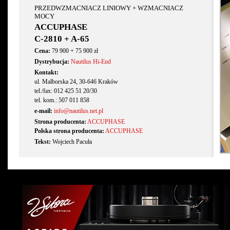
PRZEDWZMACNIACZ LINIOWY + WZMACNIACZ
MOCY
ACCUPHASE
C-2810 + A-65
Cena:
79 900 + 75 900 zł
Dystrybucja:
Nautilus Hi-End
Kontakt:
ul. Malborska 24, 30-646 Kraków
tel./fax: 012 425 51 20/30
tel. kom.: 507 011 858
e-mail:
info@nautilus.net.pl
Strona producenta:
ACCUPHASE
Polska strona producenta:
ACCUPHASE
Tekst:
Wojciech Pacuła