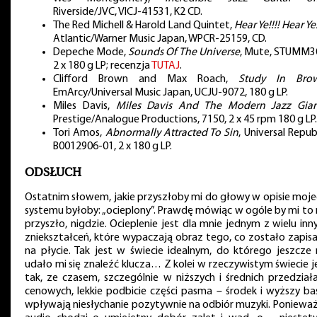
Riverside/JVC, VICJ-41531, K2 CD.
The Red Michell & Harold Land Quintet,
Hear Ye!!!! Hear Ye!
Atlantic/Warner Music Japan, WPCR-25159, CD.
Depeche Mode,
Sounds Of The Universe
, Mute, STUMM3
2 x 180 g LP; recenzja
TUTAJ
.
Clifford Brown and Max Roach,
Study In Bro
EmArcy/Universal Music Japan, UCJU-9072, 180 g LP.
Miles Davis,
Miles Davis And The Modern Jazz Gian
Prestige/Analogue Productions, 7150, 2 x 45 rpm 180 g LP.
Tori Amos,
Abnormally Attracted To Sin
, Universal Republ
B0012906-01, 2 x 180 g LP.
ODSŁUCH
Ostatnim słowem, jakie przyszłoby mi do głowy w opisie moj
systemu byłoby: „ocieplony”. Prawdę mówiąc w ogóle by mi to 
przyszło, nigdzie. Ocieplenie jest dla mnie jednym z wielu inn
zniekształceń, które wypaczają obraz tego, co zostało zapis
na płycie. Tak jest w świecie idealnym, do którego jeszcze 
udało mi się znaleźć klucza… Z kolei w rzeczywistym świecie j
tak, ze czasem, szczególnie w niższych i średnich przedział
cenowych, lekkie podbicie części pasma – środek i wyższy ba
wpływają niesłychanie pozytywnie na odbiór muzyki. Poniewa