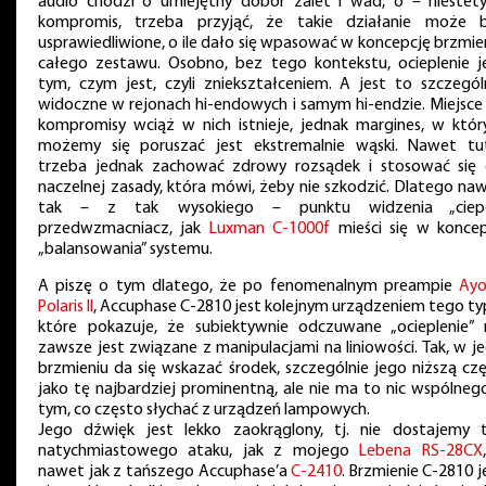
audio chodzi o umiejętny dobór zalet i wad, o – niestet
kompromis, trzeba przyjąć, że takie działanie może 
usprawiedliwione, o ile dało się wpasować w koncepcję brzmie
całego zestawu. Osobno, bez tego kontekstu, ocieplenie j
tym, czym jest, czyli zniekształceniem. A jest to szczegól
widoczne w rejonach hi-endowych i samym hi-endzie. Miejsce
kompromisy wciąż w nich istnieje, jednak margines, w któ
możemy się poruszać jest ekstremalnie wąski. Nawet tu
trzeba jednak zachować zdrowy rozsądek i stosować się
naczelnej zasady, która mówi, żeby nie szkodzić. Dlatego na
tak – z tak wysokiego – punktu widzenia „ciepł
przedwzmacniacz, jak
Luxman C-1000f
mieści się w koncep
„balansowania” systemu.
A piszę o tym dlatego, że po fenomenalnym preampie
Ay
Polaris II
, Accuphase C-2810 jest kolejnym urządzeniem tego ty
które pokazuje, że subiektywnie odczuwane „ocieplenie” 
zawsze jest związane z manipulacjami na liniowości. Tak, w j
brzmieniu da się wskazać środek, szczególnie jego niższą czę
jako tę najbardziej prominentną, ale nie ma to nic wspólneg
tym, co często słychać z urządzeń lampowych.
Jego dźwięk jest lekko zaokrąglony, tj. nie dostajemy 
natychmiastowego ataku, jak z mojego
Lebena RS-28CX
nawet jak z tańszego Accuphase’a
C-2410
. Brzmienie C-2810 j