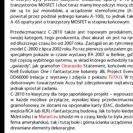
tranzystorów MOSFET. I choć teraz mamy inny odczyt mocy, c
nie są to już monobloki, a urządzenie stereofoniczne (A
powstał przez podział jednego kanału A-100), to jednak ta
A-65 oparty jest o tranzystory MOSFET w stopniu końcowym.
Przedwzmacniacz C-2810 także jest topowym produktem
swojej kategorii, tego producenta, choć akurat on jest na ry
od dłuższego czasu, bo od 2007 roku. Zastąpił on an tym miej
model C-2800 z lipca 2002 roku. Po raz pierwszy usłyszałem go
specjalnym pokazie w czasie wystawy IFA 2007 w Berlinie, gd
był częścią wybitnego systemu, w skład którego wchodziły ta
„gwiazdy”, jak: gramofon
Clearaudio
Statement, końcówki m
Krell Evolution One i fantastyczne kolumny JBL Project Ever
DD66000 (relacja z wystawy i zdjęcia z pokazu
TUTAJ
). W 
doborowym towarzystwie Accu był zdecydowanie najtańszy
jednak sprostał zadaniu.
C-2810 to klasyczny dla tego japońskiego projekt – wyposaż
w każde możliwe przyłącze, wysokiej klasy przedwzmacni
gramofonowy, ze slotami na opcjonalne karty (DAC, dodatk
wejścia RCA lub XLR) i fantastyczną budową. Jak to było kiedy
McIntoshu i w
Marantzu
(chodzi mi o czasy, kiedy to była jesz
firma amerykańska), tak i tutaj boki i górna ścianka urządzenia
drewniane elementy dekoracyjne.