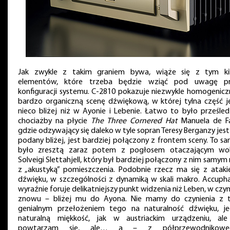
Jak zwykle z takim graniem bywa, wiąże się z tym ki
elementów, które trzeba będzie wziąć pod uwagę p
konfiguracji systemu. C-2810 pokazuje niezwykle homogenicz
bardzo organiczną scenę dźwiękową, w której tylna część j
nieco bliżej niż w Ayonie i Lebenie. Łatwo to było prześled
chociażby na płycie
The Three Cornered Hat
Manuela de Fal
gdzie odzywający się daleko w tyle sopran Teresy Berganzy jest
podany bliżej, jest bardziej połączony z frontem sceny. To s
było zresztą zaraz potem z pogłosem otaczającym wo
Solveigi Slettahjell, który był bardziej połączony z nim samym 
z „akustyką” pomieszczenia. Podobnie rzecz ma się z atak
dźwięku, w szczególności z dynamiką w skali makro. Accuph
wyraźnie foruje delikatniejszy punkt widzenia niż Leben, w czy
znowu – bliżej mu do Ayona. Nie mamy do czynienia z 
genialnym przełożeniem tego na naturalność dźwięku, j
naturalną miękkość, jak w austriackim urządzeniu, al
powtarzam się, ale… a – z półprzewodnikowe