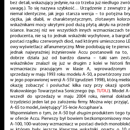
bez detali, wskazujący jedynie, na co trzeba już niedługo zwró
uwagę.). To się nazywa szybkość… Urządzenie z zewnątrz j
niemal identyczne, jak jego starsza wersja – to potężna bry
ciężka, jak diabli, w charakterystycznym, złotawym kolorz
wskaźnikami mocy ukrytymi pod dużą płytą akrylu na przedn
ściance. Inaczej niż we wszystkich innych wzmacniaczach t
producenta, nie są to jednak wskaźniki wychyłowe, a bargra
postaci rządku czerwonych diod, nad którymi umieszczono L
owy wyświetlacz alfanumeryczny. Mnie podobają się te pierws
jednak najwyraźniej inżynierowie Accu postanowili na to,
dobrze działa już od bardzo dawna – taki sam zes
wskaźników znalazł się już w drugim z kolei w historii fi
wzmacniaczu pracującym w klasie A, wprowadzonym 
sprzedaży w maju 1993 roku modelu A-50, a powtórzony zos
w jego poprawionej wersji A-55V (grudzień 1998), którą mieli
okazję zobaczyć i posłuchać kilka razy przy okazji spot
Krakowskiego Towarzystwa Sonicznego (np.
TUTAJ
). Model A
wszedł do sprzedaży w maju 2004 roku, niemal dokład
trzydzieści jeden lat po założeniu firmy. Można więc przyjąć,
A-65 to model „świętujący” 35-lecie Accuphase’a.
Wspomniałem o tym, że A-50 był
drugim
produktem tego t
w ofercie Accu. Pierwszy był bowiem bezkompromisowy mo
A-100, 100-watowy wzmacniacz w postaci dwóch monoblok
w którym były jeszcze klasyczne wskaźniki, oparty o 10 