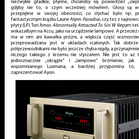
niezwykle gładkie, płynne, chciałoby się powiedzieć „ciepł
gdyby nie to, o czym wcześniej mówiłem. Głosy są w
przepiękne w swojej obecności, co słychać było np. p
fantastycznym krążku Laurie Alynn
Paradise
, czy też z najnows
płyty (LP) Tori Amos
Abnormally Attracted To Sin
. W ślepym teś
wskazałbym na Accu, jako na urządzenie lampowe. A przecież 
ma w nim ani kawałka próżni, a większa część wzmocnie
przeprowadzana jest w układach scalonych. Tak dobrz
półprzewodnikami nie było jeszcze chyba nigdy, a przynajmnie
niczego takiego z krzemu nie słyszałem. Nie jest to aż 
jednoznacznie „okrągłe” i „lampowe” brzmienie, jak
wspomnianego Luxmana, a bardziej przypomina to, 
zaprezentował Ayon.