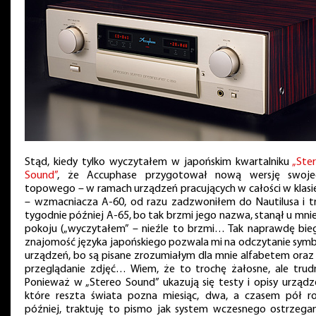
Stąd, kiedy tylko wyczytałem w japońskim kwartalniku
„Ste
Sound”
, że Accuphase przygotował nową wersję swoj
topowego – w ramach urządzeń pracujących w całości w klasi
– wzmacniacza A-60, od razu zadzwoniłem do Nautilusa i t
tygodnie później A-65, bo tak brzmi jego nazwa, stanął u mni
pokoju („wyczytałem” – nieźle to brzmi… Tak naprawdę bie
znajomość języka japońskiego pozwala mi na odczytanie symb
urządzeń, bo są pisane zrozumiałym dla mnie alfabetem oraz
przeglądanie zdjęć… Wiem, że to trochę żałosne, ale trud
Ponieważ w „Stereo Sound” ukazują się testy i opisy urządz
które reszta świata pozna miesiąc, dwa, a czasem pół r
później, traktuję to pismo jak system wczesnego ostrzegan