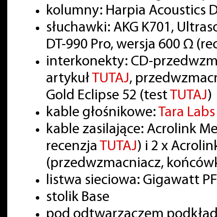
kolumny: Harpia Acoustics
słuchawki: AKG K701, Ultra
DT-990 Pro, wersja 600 Ω (r
interkonekty: CD-przedwzm
artykuł
TUTAJ
, przedwzmac
Gold Eclipse 52 (test
TUTAJ
)
kable głośnikowe:
Tara Lab
kable zasilające: Acrolink 
recenzja
TUTAJ
) i 2 x Acrol
(przedwzmacniacz, końcówk
listwa sieciowa: Gigawatt PF
stolik Base
pod odtwarzaczem podkładki