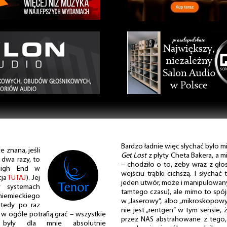
Bardzo ładnie więc słychać było m
 znana, jeśli
Get Lost
z płyty Cheta Bakera, a mi
 dwa razy, to
– chodziło o to, żeby wraz z gło
High End w
wejściu trąbki cichszą. I słychać 
cja
TUTAJ
). Jej
jeden utwór, może i manipulowany
 systemach
tamtego czasu), ale mimo to spój
emieckiego
w „laserowy”, albo „mikroskopowy
wtedy po raz
nie jest „rentgen” w tym sensie, 
 w ogóle potrafią grać – wszystkie
przez NAS abstrahowane z tego, c
 były dla mnie absolutnie