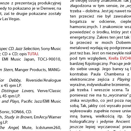
ze swojej strony znakomicie. Tak j
rwsze z prezentacją produkcyjnej
złagodzona w tym sensie, że „wyc
kiedy to pokazano je w Denwer, na
trzeba – dobitna. Jest jej nawet 
, zaś te drugie pokazane zostały
ten przecież nie był zawoalow
w Las Vegas.
bogatsza w odcienie, cieple
harmonicznych. I znakomicie ws
powiedzieć o środku, który jest
energetyczny. Zakres ten jest tak
(a przecież w moich Doberm
metalowe) wydają się podgrzewan
spec CD. Jazz Selection
, Sony Music
jest też bas. Jest on niezwykle nis
c CD + CD; opis
TUTAJ
.
pod tym względem,
Krella EVO4
, EMI Music Japan, TOCJ-90010,
bardziej fizjologiczny. Pracuje je
do siebie uwagi. Jego barwy są b
n Stern
, Manger Products, MANG-
kontrabas Paula Chambersa 
elektroniczne zejścia z
Playin
For Debby
, Riverside/Analogue
wyraźne, indywidualne brzmienie, 
 x 45 rpm LP.
jak trzeba. I wreszcie scena. T
Distingue Lovers
, Verve/Classic
ponieważ nie ma tu „wycinania” 
, 45 rpm LP.
znika wszystko, co jest poza na
 and Plays
, Pacific Jazz/EMI Music
sobą. Tak, jakby coś wyssało pow
wykreowało zupełnie nowe uniwer
Sonic, SON66, CD.
inną barwą, wielkością itp. S
ch,
Study in Brown
, EmArcy/Warner
holograficzny i jedynie Ancien
g LP.
jeszcze lepiej wyczarować praw
The Angel
, Mute, lcdstumm260,