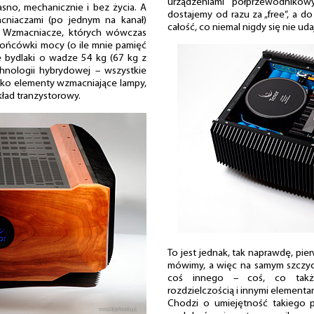
urządzeniami półprzewodnikow
jasno, mechanicznie i bez życia. A
dostajemy od razu za „free”, a 
acniaczami (po jednym na kanał)
całość, co niemal nigdy się nie uda
e. Wzmacniacze, których wówczas
 końcówki mocy (o ile mnie pamięć
e bydlaki o wadze 54 kg (67 kg z
nologii hybrydowej – wszystkie
ako elementy wzmacniające lampy,
kład tranzystorowy.
To jest jednak, tak naprawdę, pie
mówimy, a więc na samym szczyci
coś innego – coś, co takż
rozdzielczością i innymi elementa
Chodzi o umiejętność takiego p