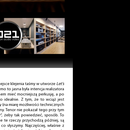
iejsce klejenia taśmy w utworze
Let’s
mo to jasna była intencja realizatora
sem mieć mocniejszą perkusję, a po
to idealnie. Z tym, że to wciąż jest
 (na miarę możliwości technicznych
ny. Tenor nie pokazał tego przy tym
”, żeby tak powiedzieć, sposób. To
że te rzeczy przychodzą później, są
o słyszymy. Najczęściej, właśnie z