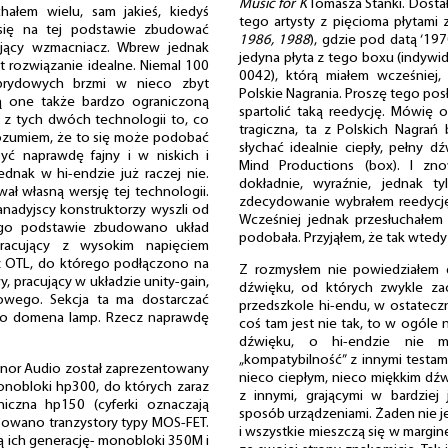
Music for K
Tomasza Stańki. Dosta
hałem wielu, sam jakieś, kiedyś
tego artysty z pięcioma płytami 
się na tej podstawie zbudować
1986, 1988
), gdzie pod datą ‘197
rający wzmacniacz. Wbrew jednak
jedyna płyta z tego boxu (indyw
est rozwiązanie idealne. Niemal 100
0042), którą miałem wcześniej,
rydowych brzmi w nieco zbyt
Polskie Nagrania. Proszę tego po
ją one także bardzo ograniczoną
spartolić taką reedycję. Mówię 
o z tych dwóch technologii to, co
tragiczna, ta z Polskich Nagrań
 Rozumiem, że to się może podobać
słychać idealnie ciepły, pełny dź
ć naprawdę fajny i w niskich i
Mind Productions (box). I zn
ednak w hi-endzie już raczej nie.
dokładnie, wyraźnie, jednak 
ał własną wersję tej technologii.
zdecydowanie wybrałem reedycję
kanadyjscy konstruktorzy wyszli od
Wcześniej jednak przesłuchałem 
ego podstawie zbudowano układ
podobała. Przyjąłem, że tak wted
pracujący z wysokim napięciem
cz OTL, do którego podłączono na
Z rozmysłem nie powiedziałem 
, pracujący w układzie unity-gain,
dźwięku, od których zwykle zac
owego. Sekcja ta ma dostarczać
przedszkole hi-endu, w ostatecz
 to domena lamp. Rzecz naprawdę
coś tam jest nie tak, to w ogóle
dźwięku, o hi-endzie nie 
„kompatybilność” z innymi testam
nor Audio został zaprezentowany
nieco ciepłym, nieco miękkim dź
onobloki hp300, do których zaraz
z innymi, grającymi w bardziej
niczna hp150 (cyferki oznaczają
sposób urządzeniami. Żaden nie jes
sowano tranzystory typy MOS-FET.
i wszystkie mieszczą się w margin
ich generację- monobloki 350M i