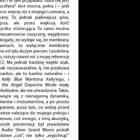
est i w tym przypadku. Góra nie jest
ofana”. Jest mocna, pełna i – jeśli
nieco więcej niż z mojego Luxmana, a
any. To jednak piękniejsza góra,
jsza, ale przez większą ilość
zystko różnicująca. To samo można
 niesamowicie nasycony, wyjątkowo
 bogaty, że wydaje się, że membrany
annach, to wyłącznie membrany
e od tyłu dużym piecem. I podobny
ki, niższy nawet niż z mojej referencji
02
. Ma jednak bardziej miękki atak,
dnak niezauważalnie, tj. nie przykuwa
ardzo, ale to bardzo naturalne – i
z
Kelly Blue
Wyntona Kelly’ego, i
g the Angel
Depeche Mode miały
dokładne, ale nie utwardzone. Takie,
a wiąże się z nienaganną dynamiką,
planów i instrumentów, a po prostu
graniem, poza tym, co widzę przed
ietrze należące do mojego pokoju i
sum, coś innego, z inną akustyką,
posób prezentacji był prawdziwie
t Audio Silver Grand Mono potrafi
dziwe „coś”, nie tylko „wypchnąć”