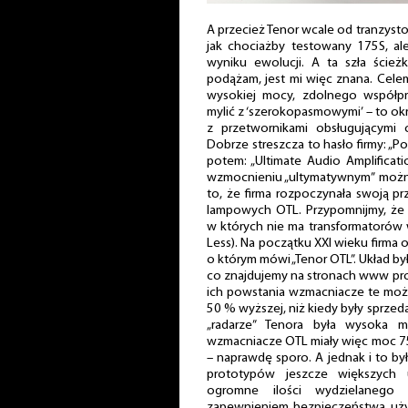
A przecież Tenor wcale od tranzyst
jak chociażby testowany 175S, a
wyniku ewolucji. A ta szła ścież
podążam, jest mi więc znana. Cel
wysokiej mocy, zdolnego współp
mylić z ‘szerokopasmowymi’ – to ok
z przetwornikami obsługującymi 
Dobrze streszcza to hasło firmy: „P
potem: „Ultimate Audio Amplificat
wzmocnieniu „ultymatywnym” możn
to, że firma rozpoczynała swoją 
lampowych OTL. Przypomnijmy, że
w których nie ma transformatorów 
Less). Na początku XXI wieku firma
o którym mówi „Tenor OTL”. Układ był
co znajdujemy na stronach www pro
ich powstania wzmacniacze te możn
50 % wyższej, niż kiedy były sprze
„radarze” Tenora była wysoka 
wzmacniacze OTL miały więc moc 75 
– naprawdę sporo. A jednak i to by
prototypów jeszcze większych u
ogromne ilości wydzielanego
zapewnieniem bezpieczeństwa uży