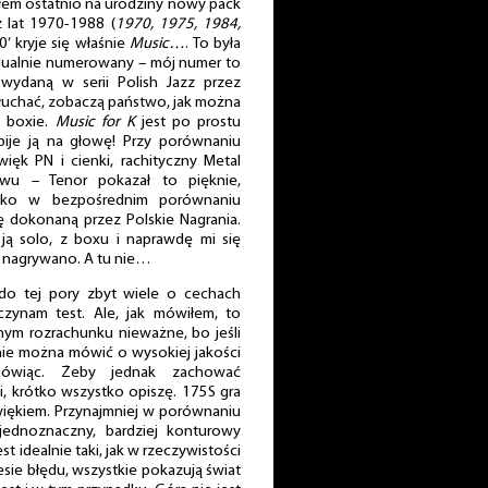
łem ostatnio na urodziny nowy pack
z lat 1970-1988 (
1970, 1975, 1984,
0’ kryje się właśnie
Music…
. To była
idualnie numerowany – mój numer to
 wydaną w serii Polish Jazz przez
słuchać, zobaczą państwo, jak można
o boxie.
Music for K
jest po prostu
 bije ją na głowę! Przy porównaniu
więk PN i cienki, rachityczny Metal
owu – Tenor pokazał to pięknie,
tylko w bezpośrednim porównaniu
 dokonaną przez Polskie Nagrania.
ją solo, z boxu i naprawdę mi się
y nagrywano. A tu nie…
do tej pory zbyt wiele o cechach
zynam test. Ale, jak mówiłem, to
nym rozrachunku nieważne, bo jeśli
 nie można mówić o wysokiej jakości
mówiąc. Żeby jednak zachować
i, krótko wszystko opiszę. 175S gra
więkiem. Przynajmniej w porównaniu
 jednoznaczny, bardziej konturowy
t idealnie taki, jak w rzeczywistości
esie błędu, wszystkie pokazują świat