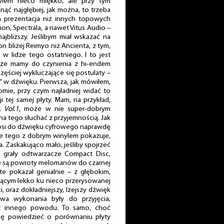
wiem nieco miękko, ale przy tym
nąć najgłębiej, jak można, to trzeba
a prezentacja niż innych topowych
on, Spectrala, a nawet Vitus Audio –
ajbliższy. Jeślibym miał wskazać na
 bliżej Reimyo niż Ancienta, z tym,
 w lidze tego ostatniego. I to jest
 że mamy do czynienia z hi-endem
zęściej wykluczające się postulaty –
” w dźwięku. Pierwsza, jak mówiłem,
mie, przy czym najładniej widać to
 tej samej płyty. Mam, na przykład,
 Vol.1
, może w nie super-dobrym
żna tego słuchać z przyjemnością. Jak
osi do dźwięku cyfrowego naprawdę
e tego z dobrym winylem pokazuje,
a. Zaskakująco mało, jeśliby spojrzeć
mu grały odtwarzacze Compact Disc,
łe są powroty melomanów do czarnej
te pokazał genialnie – z głębokim,
żącym lekko ku nieco przerysowanej
, oraz dokładniejszy, lżejszy dźwięk
wa wykonania były do przyjęcia,
 z innego powodu. To samo, choć
gę powiedzieć o porównaniu płyty