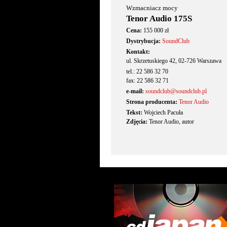
Wzmacniacz mocy
Tenor Audio 175S
Cena:
155 000 zł
Dystrybucja:
SoundClub
Kontakt:
ul. Skrzetuskiego 42, 02-726 Warszawa
tel.: 22 586 32 70
fax: 22 586 32 71
e-mail:
soundclub@soundclub.pl
Strona producenta:
Tenor Audio
Tekst:
Wojciech Pacuła
Zdjęcia:
Tenor Audio, autor