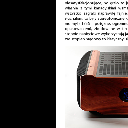
niesatysfakcjonujące, bo grało to 
właśnie z tymi kanadyjskimi wzm
wszystko zagrało naprawdę fajni
słuchałem, to były stereofoniczne
nie myli) 175S – potężne, ogromn
opakowaniem), zbudowane w tech
stopnie napięciowe wykorzystują j
zaś stopień prądowy to klasyczny u