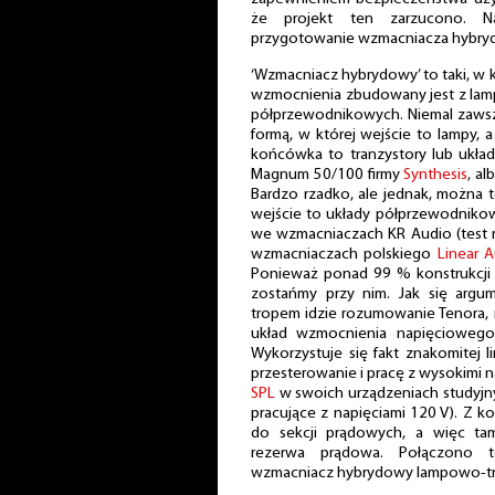
że projekt ten zarzucono. N
przygotowanie wzmacniacza hybr
‘Wzmacniacz hybrydowy’ to taki, w k
wzmocnienia zbudowany jest z lamp
półprzewodnikowych. Niemal zawsz
formą, w której wejście to lampy, 
końcówka to tranzystory lub układy
Magnum 50/100 firmy
Synthesis
, a
Bardzo rzadko, ale jednak, można 
wejście to układy półprzewodnikowe
we wzmacniaczach KR Audio (test m
wzmacniaczach polskiego
Linear 
Ponieważ ponad 99 % konstrukcji t
zostańmy przy nim. Jak się argu
tropem idzie rozumowanie Tenora, 
układ wzmocnienia napięciowego
Wykorzystuje się fakt znakomitej 
przesterowanie i pracę z wysokimi n
SPL
w swoich urządzeniach studyjny
pracujące z napięciami 120 V). Z ko
do sekcji prądowych, a więc ta
rezerwa prądowa. Połączono t
wzmacniacz hybrydowy lampowo-tr