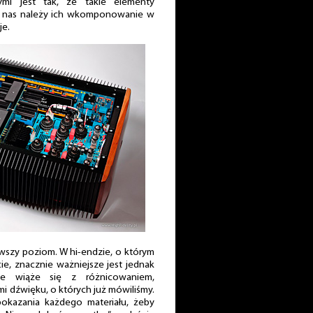
ymi jest tak, że takie elementy
do nas należy ich wkomponowanie w
je.
rwszy poziom. W hi-endzie, o którym
e, znacznie ważniejsze jest jednak
e wiąże się z różnicowaniem,
mi dźwięku, o których już mówiliśmy.
okazania każdego materiału, żeby