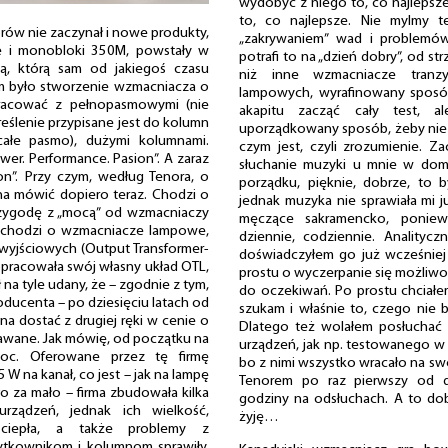
wydobyć z niego to, co najlepsze
to, co najlepsze. Nie mylmy t
orów nie zaczynał i nowe produkty,
„zakrywaniem” wad i problemów.
le i monobloki 350M, powstały w
potrafi to na „dzień dobry”, od str
ką, którą sam od jakiegoś czasu
niż inne wzmacniacze tranz
em było stworzenie wzmacniacza o
lampowych, wyrafinowany spos
racować z pełnopasmowymi (nie
akapitu zacząć cały test, 
reślenie przypisane jest do kolumn
uporządkowany sposób, żeby nie w
całe pasmo), dużymi kolumnami.
czym jest, czyli zrozumienie. 
ower. Performance. Pasion”. A zaraz
słuchanie muzyki u mnie w dom
ion”. Przy czym, według Tenora, o
porządku, pięknie, dobrze, to by
a mówić dopiero teraz. Chodzi o
jednak muzyka nie sprawiała mi już
przygodę z „mocą” od wzmacniaczy
męczące sakramencko, poniew
 chodzi o wzmacniacze lampowe,
dziennie, codziennie. Analityczn
wyjściowych (Output Transformer-
doświadczyłem go już wcześniej 
 opracowała swój własny układ OTL,
prostu o wyczerpanie się możliwoś
 na tyle udany, że – zgodnie z tym,
do oczekiwań. Po prostu chciałe
ducenta – po dziesięciu latach od
szukam i właśnie to, czego nie 
a dostać z drugiej ręki w cenie o
Dlatego też wolałem posłuchać 
dawane. Jak mówię, od początku na
urządzeń, jak np. testowanego w
moc. Oferowane przez tę firmę
bo z nimi wszystko wracało na swo
W na kanał, co jest – jak na lampę
Tenorem po raz pierwszy od d
ło za mało – firma zbudowała kilka
godziny na odsłuchach. A to do
rządzeń, jednak ich wielkość,
żyję…
 ciepła, a także problemy z
tkownikom i kolumnom sprawiły,