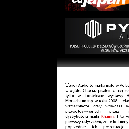
T
enor Audio to marka mało w Polsce
w ogóle. Chociaż pisałem o niej ze
tylko w kontekście wystawy 
Monachium (np. w roku 2008 – rela
wzmacniacze grały wówczas w
przygotowywanych przez ni
dystrybutora marki
Kharma
. I to 
pierwszy usłyszałem, że te kolumny
poprzednie ich prezentacje