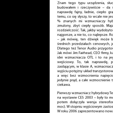
Znam tego typu urządzenia, słuc
budowałem i rzeczywiście – da 
naprawdę fajny, ładnie, ciepło g
temu, co się słyszy, to wcale nie j
% znanych mi wzmacniaczy hyb
zmulony, zbyt ciepły sposób. Ma
rozdzielczość. Tak, jakby wydobyt
najgorsze, a nie to, co najlepsze.
– jak mówię, ten dźwięk może by
średnich przedziałach cenowych, j
Dlatego też Tenor Audio przygotow
Jak mówi Jim Fairhead, CEO firmy, 
idei wzmacniacza OTL i to na j
wejściowy. To, tak naprawdę, 
zasilającym, w klasie A, wzmacnia
wyjściu potężny układ tranzystorowy
a więc bez wzmocnienia napięci
jedynie prąd, a całe wzmocnienie
ciekawa.
Pierwszy wzmacniacz hybrydowy Te
na wystawie CES 2003 – były to m
potem dołączyła wersja stereofo
moc). W stopniu wyjściowym zasto
W roku 2006 zaprezentowano nową 