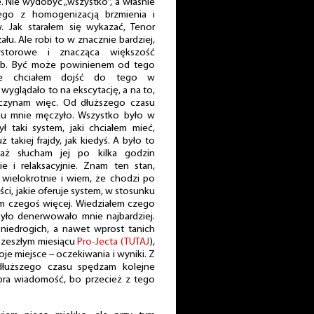
. Nie wydobyć „wszystko”, a właśnie
ego z homogenizacją brzmienia i
 Jak starałem się wykazać, Tenor
zału. Ale robi to w znacznie bardziej,
ystorowe i znacząca większość
ób. Być może powinienem od tego
ale chciałem dojść do tego w
yglądało to na ekscytację, a na to,
Zaczynam więc. Od dłuższego czasu
u mnie męczyło. Wszystko było w
ł taki system, jaki chciałem mieć,
 takiej frajdy, jak kiedyś. A było to
aż słucham jej po kilka godzin
ie i relaksacyjnie. Znam ten stan,
wielokrotnie i wiem, że chodzi po
ci, jakie oferuje system, w stosunku
m czegoś więcej. Wiedziałem czego
było denerwowało mnie najbardziej.
niedrogich, a nawet wprost tanich
 zeszłym miesiącu
Pro-Jecta (TUTAJ
),
je miejsce – oczekiwania i wyniki. Z
łuższego czasu spędzam kolejne
bra wiadomość, bo przecież z tego