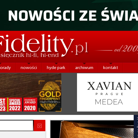
porady
nowości
hyde park
archiwum
kontakt