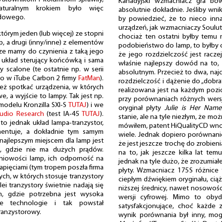
Kanadyjski wzmacniacz gra bo
aturalnym krokiem było więc
absolutnie dokładnie. Jeśliby wnik
ydowego.
by powiedzieć, że to nieco inn
urządzeń, jak wzmacniaczy Souluti
tórym jeden (lub więcej) ze stopni
chociaż ten ostatni byłby temu n
, a drugi (inny/inne) z elementów
podobieństwo do lamp, to byłby on
e mamy do czynienia z taką jego
że jego rozdzielczość jest raczej
a układ sterujący końcówką i sama
właśnie najlepszy dowód na to,
 scalone (te ostatnie np. w serii
absolutnym. Przecież to dwa, najc
lbo w iTube Carbon 2 firmy
FatMan
).
rozdzielczość i dążenie do „dobra
też spotkać urządzenia, w których
realizowana jest na każdym pozio
, a wyjście to lampy. Tak jest np.
przy porównaniach różnych wersji
odelu Kronzilla SXI-S
TUTAJ
) i we
oryginał płyty
Julie is Her Name.
Audio Research
(test IA-45
TUTAJ
).
stanie, ale na tyle niezłym, że mo
o jednak układ lampa-tranzystor,
mówiłem, patent HiQualityCD wn
mentuje, a dokładnie tym samym
wiele. Jednak dopiero porównani
najlepszym miejscem dla lamp jest
że jest jeszcze trochę do zrobieni
, gdzie nie ma dużych prądów.
na to, jak jeszcze kilka lat te
liniowości lamp, ich odporność na
jednak na tyle dużo, że zrozumia
apięciami (tym tropem poszła firma
płyty. Wzmacniacz 175S różnice 
ch, w których stosuje tranzystory
ciepłym dźwiękiem oryginału, cią
lei tranzystory świetnie nadają się
niższej średnicy, nawet nosowości
m, gdzie potrzebna jest wysoka
wersji cyfrowej. Mimo to obyd
e technologie i tak powstał
satysfakcjonujące, choć każde
anzystorowy.
wynik porównania był inny, mo