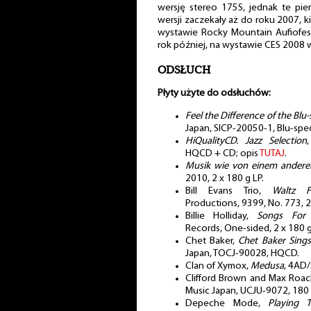
wersję stereo 175S, jednak te pie
wersji zaczekały aż do roku 2007, 
wystawie Rocky Mountain Aufiofest
rok później, na wystawie CES 2008 
ODSŁUCH
Płyty użyte do odsłuchów:
Feel the Difference of the Blu-
Japan, SICP-20050-1, Blu-spe
HiQualityCD. Jazz Selection
HQCD + CD; opis
TUTAJ
.
Musik wie von einem andere
2010, 2 x 180 g LP.
Bill Evans Trio,
Waltz 
Productions, 9399, No. 773, 2
Billie Holliday,
Songs For 
Records, One-sided, 2 x 180 g
Chet Baker,
Chet Baker Sings
Japan, TOCJ-90028, HQCD.
Clan of Xymox,
Medusa
, 4AD/
Clifford Brown and Max Roa
Music Japan, UCJU-9072, 180 
Depeche Mode,
Playing 