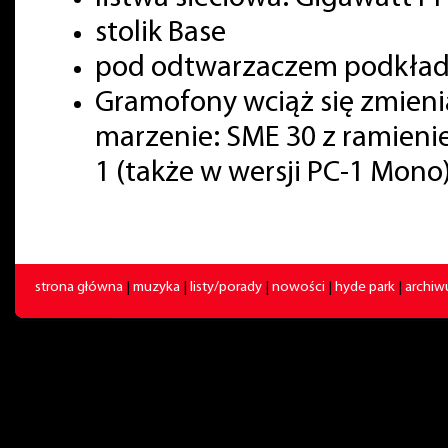
stolik Base
pod odtwarzaczem podkładki
Gramofony wciąż się zmienia
marzenie: SME 30 z ramienie
1 (także w wersji PC-1 Mono)
strona główna
|
muzyka
|
listy/porady
|
nowości
|
hyde park
|
archi