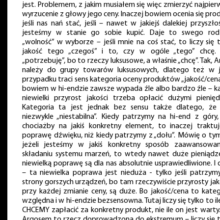
jest. Problemem, z jakim musiałem się więc zmierzyć najpier
wyrzucenie z głowy jego ceny. Inaczej bowiem ocenia się pro
jeśli nas nań stać, jeśli – nawet w jakiejś dalekiej przyszło
jesteśmy w stanie go sobie kupić. Daje to swego rod
„wolność” w wyborze – jeśli mnie na coś stać, to liczy się 
jakość tego „czegoś” i to, czy w ogóle „tego” chcę. 
„potrzebuję”, bo to rzeczy luksusowe, a właśnie „chcę”. Tak, 
należy do grupy towarów luksusowych, dlatego też w 
przypadku traci sens kategoria oceny produktów „jakość/cena
bowiem w hi-endzie zawsze wypada źle albo bardzo źle – k
niewielki przyrost jakości trzeba opłacić dużymi pienięd
Kategoria ta jest jednak bez sensu także dlatego, że 
niezwykle „niestabilna”. Kiedy patrzymy na hi-end z góry,
chociażby na jakiś konkretny element, to inaczej traktu
poprawę dźwięku, niż kiedy patrzymy z „dołu”. Mówię o tym
jeżeli jesteśmy w jakiś konkretny sposób zaawansowa
składaniu systemu marzeń, to wtedy nawet duże pieniądz
niewielką poprawę są dla nas absolutnie usprawiedliwione. I 
– ta niewielka poprawa jest nieduża - tylko jeśli patrzym
strony gorszych urządzeń, bo tam rzeczywiście przyrosty jak
przy każdej zmianie ceny, są duże. Bo jakość/cena to kateg
względna i w hi-endzie bezsensowna. Tutaj liczy się tylko to i
CHCEMY zapłacić za konkretny produkt, nie ile on jest warty
Argosem to rzecz doprowadzona do ekstremum – liczy się t