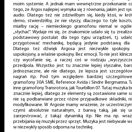
moim systemie. A jednak mam wewnętrzne przekonanie c
tego, że Argos najlepiej wymyka się z równania, jakim jest s
audio. Dlatego też nie zdziwiłbym się, kiedy ktoś, w kró
demo, stwierdziłby, że nie słyszy, dlaczego to tyle kosztuj
miałby rację – niemieckiego gramofonu niemal w ogóle
„słychać”. Wydaje mi się, że znakomicie udało się tu zreali
podstawowy postulat dla tego typu urządzeń, tj. udało
przygotować mechanikę, będącą jedynie podstawą dla i
Dlatego też dźwięk Argosa jest niezwykle spokojny.
uspokojony, a właśnie spokojny. Bez emocji. To nie jest klinic
czy wycofanie się, a raczej coś w rodzaju „wyczyszcze
przedpola. Wszystko jest tu znacznie lepiej słyszalne, bard
jednoznaczne, ale nie dlatego, że lepsza jest szczegóło
nagrań itp. Pod tym względem bardziej szczegółow
gramofony 30A SME, Reference Avida i Sindre Bergmanna. T
inne gramofony Transrotora, jak Tourbillon 07. Tutaj muzyka 
znacznie lepiej, dlatego że elementy są zostawione same so
nie są podbarwiane przez różne przypadkowe składniki, ni
modyfikowane. W Argosie mamy wrażenie, że uczestniczy
czymś absolutnie naturalnym, z barwą taką, jak się u
zarejestrować, z takąż dynamiką itp. Nie ma np. wraż
przebijania się muzyki przez sprzęt. Muzyka jest niebywale w
w niezwykły sposób odporna na technikę.