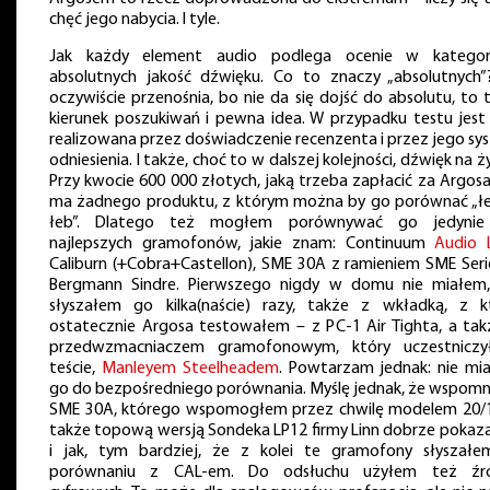
chęć jego nabycia. I tyle.
Jak każdy element audio podlega ocenie w kategor
absolutnych jakość dźwięku. Co to znaczy „absolutnych”
oczywiście przenośnia, bo nie da się dojść do absolutu, to 
kierunek poszukiwań i pewna idea. W przypadku testu jest
realizowana przez doświadczenie recenzenta i przez jego sy
odniesienia. I także, choć to w dalszej kolejności, dźwięk na 
Przy kwocie 600 000 złotych, jaką trzeba zapłacić za Argosa
ma żadnego produktu, z którym można by go porównać „ł
łeb”. Dlatego też mogłem porównywać go jedyni
najlepszych gramofonów, jakie znam: Continuum
Audio 
Caliburn (+Cobra+Castellon), SME 30A z ramieniem SME Serie
Bergmann Sindre. Pierwszego nigdy w domu nie miałem,
słyszałem go kilka(naście) razy, także z wkładką, z k
ostatecznie Argosa testowałem – z PC-1 Air Tighta, a tak
przedwzmacniaczem gramofonowym, który uczestnicz
teście,
Manleyem Steelheadem
. Powtarzam jednak: nie mi
go do bezpośredniego porównania. Myślę jednak, że wspomn
SME 30A, którego wspomogłem przez chwilę modelem 20/1
także topową wersją Sondeka LP12 firmy Linn dobrze pokaza
i jak, tym bardziej, że z kolei te gramofony słyszał
porównaniu z CAL-em. Do odsłuchu użyłem też źr