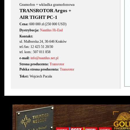
Gramofon + wkładka gramofonowa
TRANSROTOR Argos +
AIR TIGHT PC-1
Cena:
600 000 zł (250 000 USD)
Dystrybucja:
Nautilus Hi-End
Kontakt:
ul. Malborska 24, 30-646 Kraków
tel./fax: 12 425 51 20/30
tel. kom.: 507 011 858
e-mail:
info@nautilus.net.pl
Strona producenta:
Transrotor
Polska strona producenta:
Transrotor
Tekst:
Wojciech Pacuła