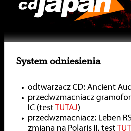
System odniesienia
odtwarzacz CD: Ancient Aud
przedwzmacniacz gramofon
IC (test
TUTAJ
)
przedwzmacniacz: Leben RS
zmiana na Polaris II, test
TUT