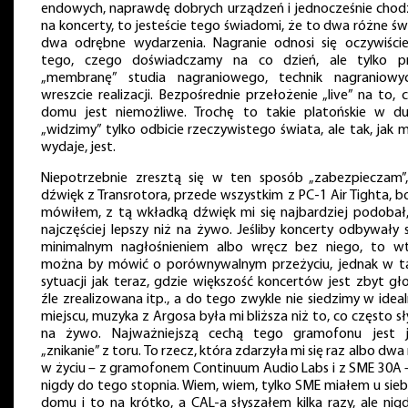
endowych, naprawdę dobrych urządzeń i jednocześnie chodz
na koncerty, to jesteście tego świadomi, że to dwa różne św
dwa odrębne wydarzenia. Nagranie odnosi się oczywiści
tego, czego doświadczamy na co dzień, ale tylko p
„membranę” studia nagraniowego, technik nagraniowy
wreszcie realizacji. Bezpośrednie przełożenie „live” na to,
domu jest niemożliwe. Trochę to takie platońskie w du
„widzimy” tylko odbicie rzeczywistego świata, ale tak, jak m
wydaje, jest.
Niepotrzebnie zresztą się w ten sposób „zabezpieczam”
dźwięk z Transrotora, przede wszystkim z PC-1 Air Tighta, b
mówiłem, z tą wkładką dźwięk mi się najbardziej podobał,
najczęściej lepszy niż na żywo. Jeśliby koncerty odbywały s
minimalnym nagłośnieniem albo wręcz bez niego, to w
można by mówić o porównywalnym przeżyciu, jednak w ta
sytuacji jak teraz, gdzie większość koncertów jest zbyt gło
źle zrealizowana itp., a do tego zwykle nie siedzimy w idea
miejscu, muzyka z Argosa była mi bliższa niż to, co często s
na żywo. Najważniejszą cechą tego gramofonu jest 
„znikanie” z toru. To rzecz, która zdarzyła mi się raz albo dwa
w życiu – z gramofonem Continuum Audio Labs i z SME 30A –
nigdy do tego stopnia. Wiem, wiem, tylko SME miałem u sieb
domu i to na krótko, a CAL-a słyszałem kilka razy, ale nig