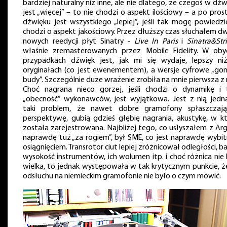
bardziej naturalny niż inne, ale nie dlatego, że czegoś w dź
jest „więcej” – to nie chodzi o aspekt ilościowy – a po pro
dźwięku jest wszystkiego „lepiej”, jeśli tak mogę powiedzi
chodzi o aspekt jakościowy. Przez dłuższy czas słuchałem d
nowych reedycji płyt Sinatry -
Live In Paris
i
Sinatra&Str
właśnie zremasterowanych przez Mobile Fidelity. W ob
przypadkach dźwięk jest, jak mi się wydaje, lepszy ni
oryginałach (co jest ewenementem), a wersje cyfrowe „gon
budy”. Szczególnie duże wrażenie zrobiła na mnie pierwsza z 
Choć nagrana nieco gorzej, jeśli chodzi o dynamikę i 
„obecność” wykonawców, jest wyjątkowa. Jest z nią jedn
taki problem, że nawet dobre gramofony spłaszczają
perspektywę, gubią gdzieś głębię nagrania, akustykę, w kt
została zarejestrowana. Najbliżej tego, co usłyszałem z Arg
naprawdę tuż „za rogiem”, był SME, co jest naprawdę wybi
osiągnięciem. Transrotor ciut lepiej zróżnicował odległości, b
wysokość instrumentów, ich wolumen itp. i choć różnica nie 
wielka, to jednak występowała w tak krytycznym punkcie, ż
odsłuchu na niemieckim gramofonie nie było o czym mówić.