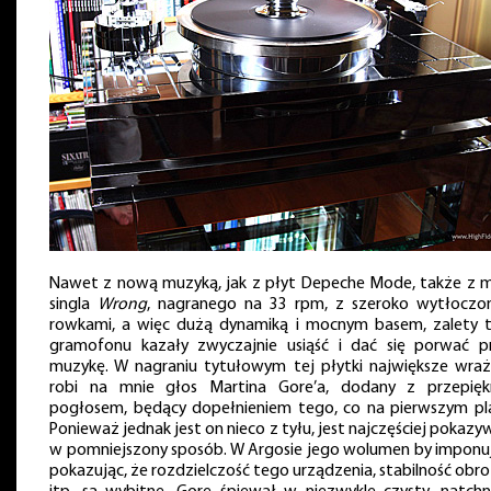
Nawet z nową muzyką, jak z płyt Depeche Mode, także z m
singla
Wrong
, nagranego na 33 rpm, z szeroko wytłoczo
rowkami, a więc dużą dynamiką i mocnym basem, zalety 
gramofonu kazały zwyczajnie usiąść i dać się porwać p
muzykę. W nagraniu tytułowym tej płytki największe wraż
robi na mnie głos Martina Gore’a, dodany z przepię
pogłosem, będący dopełnieniem tego, co na pierwszym pla
Ponieważ jednak jest on nieco z tyłu, jest najczęściej pokaz
w pomniejszony sposób. W Argosie jego wolumen by imponuj
pokazując, że rozdzielczość tego urządzenia, stabilność obr