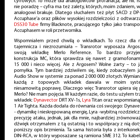
cyfrowych. To może dla analogowców profanacja, ale nic n
nie poradzę – cyfra ma też zalety, których, moim zdaniem, w
analogowi brakuje. Dlatego słuchałem też płyt SACD z DP
Accuphase’a oraz plików wysokiej rozdzielczości z odtwarz
DSS30 Tube
firmy Blacknote, pracującego tylko jako transpor
Accuphasem w roli przetwornika.
Wspomniałem przed chwilą o wkładkach. To rzecz dla 
tajemnicza i niezrozumiała – Transrotor wyposaża Argo
swoją wkładkę Merlo Reference. To bardzo przyj
konstrukcja MC, która sprawdza się nawet z gramofonam
15 000 i nieco więcej. Ale z Argosem? Wolne żarty – to j
pomyłka. Tym bardziej zdziwiłem się, kiedy zobaczyłem j
Audio Show w systemie za ponad 2 000 000 złotych. Wymian
każdą z topowych wkładek dawała w moim syste
niesamowitą poprawę. Dlaczego więc Transrotor upiera się 
Merlo? Nie mam pojęcia. W każdym razie, do testu użyłem tr
wkładek:
Dynavector
DRT XV-1s,
Lyra
Titan oraz wspomnianą
1 Air Tighta. Każda dodała do równania coś swojego: Dynave
- dynamikę i nieskrępowaną energię, Lyra -wybitną rozdzielcz
precyzję ataku, jednak, jak dla mnie, najbardziej zrównowa
dźwięk otrzymałem z tą ostatnią i to współpracy z nią dot
poniższy opis brzmienia. Ta sama historia była z interkone
DIN-RCA, w który wyposażane są ramiona SME 312. To kabel