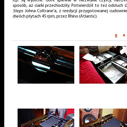
itp. są wybitne. Gore śpiewał w niezwykle czysty, natchn
sposób, aż ciarki przechodziły. Potwierdził to też odsłuch
G
Steps
Johna Coltrane’a, z reedycji przygotowanej cudownie
dwóch płytach 45 rpm, przez Rhino (Atlantic).
g a