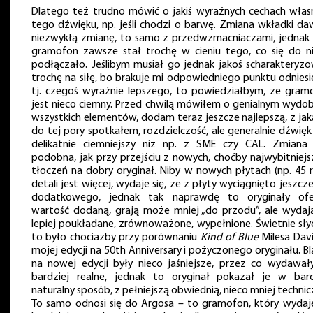
Dlatego też trudno mówić o jakiś wyraźnych cechach włas
tego dźwięku, np. jeśli chodzi o barwę. Zmiana wkładki da
niezwykłą zmianę, to samo z przedwzmacniaczami, jednak
gramofon zawsze stał trochę w cieniu tego, co się do n
podłączało. Jeślibym musiał go jednak jakoś scharakteryzo
trochę na siłę, bo brakuje mi odpowiedniego punktu odniesie
tj. czegoś wyraźnie lepszego, to powiedziałbym, że gram
jest nieco ciemny. Przed chwilą mówiłem o genialnym wydob
wszystkich elementów, dodam teraz jeszcze najlepszą, z jaką
do tej pory spotkałem, rozdzielczość, ale generalnie dźwięk
delikatnie ciemniejszy niż np. z SME czy CAL. Zmiana 
podobna, jak przy przejściu z nowych, choćby najwybitniejs
tłoczeń na dobry oryginał. Niby w nowych płytach (np. 45 
detali jest więcej, wydaje się, że z płyty wyciągnięto jeszcz
dodatkowego, jednak tak naprawdę to oryginały ofe
wartość dodaną, grają może mniej „do przodu”, ale wydają
lepiej poukładane, zrównoważone, wypełnione. Świetnie sły
to było chociażby przy porównaniu
Kind of Blue
Milesa Davi
mojej edycji na 50th Anniversary i pożyczonego oryginału. B
na nowej edycji były nieco jaśniejsze, przez co wydawały
bardziej realne, jednak to oryginał pokazał je w bard
naturalny sposób, z pełniejszą obwiednią, nieco mniej technic
To samo odnosi się do Argosa – to gramofon, który wydaje