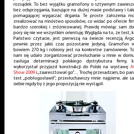
rozsądek. To bez wyjątku gramofony o sztywnym zawiesze
bez odsprzęgania, bazujące na dużej masie podstawy i tale
pomagającej wygaszać drgania. Te proste założenia m
zrealizować na mnóstwo sposobów, co widać po ofercie fir
bardzo szerokiej i zróżnicowanej. Prawdę mówiąc sam do
pory się nie we wszystkim orientuję. Wygląda na to, że test, 
Państwo czytacie, jest pierwszą na świecie recenzją Argo
pewnie przez jakiś czas pozostanie jedyną. Gramofon 
bowiem 270 kg i robiony jest na konkretne zamówienie. To
nam się udało zorganizować przesłuchanie u mnie w domu
zasługa determinacji polskiego dystrybutora firmy, k
wykorzystał przyjazd konstrukcji do Polski na wystawę
A
Show 2009
i „zaaresztował go”… Trochę przesadzam, bo pan 
test „pobłogosławił”, przesłuchawszy mnie najpierw, ale s
siebie nigdy by z jego propozycją nie wystąpił.