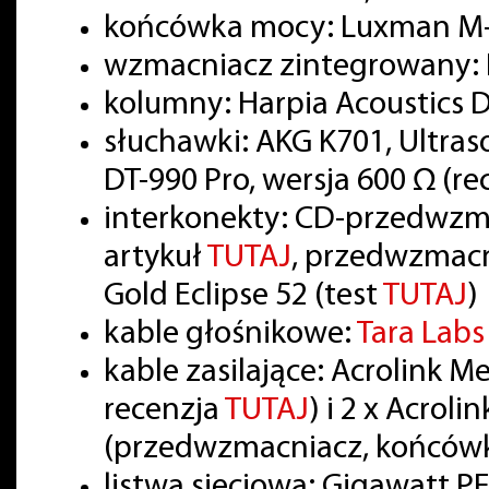
końcówka mocy: Luxman M-
wzmacniacz zintegrowany: 
kolumny: Harpia Acoustics
słuchawki: AKG K701, Ultra
DT-990 Pro, wersja 600 Ω (r
interkonekty: CD-przedwzm
artykuł
TUTAJ
, przedwzmac
Gold Eclipse 52 (test
TUTAJ
)
kable głośnikowe:
Tara Lab
kable zasilające: Acrolink 
recenzja
TUTAJ
) i 2 x Acrol
(przedwzmacniacz, końcówk
listwa sieciowa: Gigawatt PF