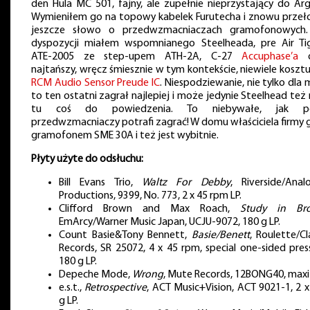
den Hula MC 501, fajny, ale zupełnie nieprzystający do Arg
Wymieniłem go na topowy kabelek Furutecha i znowu przeło
jeszcze słowo o przedwzmacniaczach gramofonowych
dyspozycji miałem wspomnianego Steelheada, pre Air Ti
ATE-2005 ze step-upem ATH-2A, C-27
Accuphase’a
o
najtańszy, wręcz śmiesznie w tym kontekście, niewiele koszt
RCM Audio Sensor Preude IC
. Niespodziewanie, nie tylko dla 
to ten ostatni zagrał najlepiej i może jedynie Steelhead też
tu coś do powiedzenia. To niebywałe, jak pol
przedwzmacniaczy potrafi zagrać! W domu właściciela firmy g
gramofonem SME 30A i też jest wybitnie.
Płyty użyte do odsłuchu:
Bill Evans Trio,
Waltz For Debby
, Riverside/Anal
Productions, 9399, No. 773, 2 x 45 rpm LP.
Clifford Brown and Max Roach,
Study in Br
EmArcy/Warner Music Japan, UCJU-9072, 180 g LP.
Count Basie&Tony Bennett,
Basie/Benett
, Roulette/Cl
Records, SR 25072, 4 x 45 rpm, special one-sided pres
180 g LP.
Depeche Mode,
Wrong
, Mute Records, 12BONG40, maxi
e.s.t.,
Retrospective
, ACT Music+Vision, ACT 9021-1, 2 
g LP.