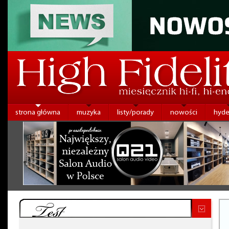
strona główna
muzyka
listy/porady
nowości
hyde
Test