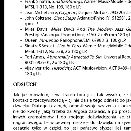
Frank Sinatra,
Sinatra&Strings
, Warner Music/Mobile Fide
MFSL 1-313, No. 199, 180 g LP.
Jean Michel Jarre,
Oxygene
, Disques Motors, 2933207, LP
John Coltrane,
Giant Steps
, Atlantic/Rhino, R1 512581, 2
rpm LP.
Miles Davis,
Miles Davis And The Modern Jazz Gi
Prestige/Analogue Productions, 7150, 2 x 45 rpm 180 g L
Queen,
Innuendo
, Parlophone/EMI, 6798813, 180 g LP.
Sinatra&Sextet,
Live in Paris
, Warner Music/Mobile Fide
MFSL 1-312, No. 238, 2 x 180 g LP.
Tori Amos,
Abnormally Attracted To Sin
, Universal Repu
B0012906-01, 2 x 180 g LP.
vijay iyer trio,
Historicity
, ACT Music+Vision, ACT 9489-1
180 g LP.
ODSŁUCH
Jak już mówiłem, cena Transrotora jest tak wysoka, że t
kontakt z rzeczywistością – tj. nie da się tego odnieść do ja
dźwięku. Dlatego też będę odnosił swoje wrażenia z odsł
nie do kwoty, jaką trzeba za Argosa zapłacić, a po prost
innych gramofonów i do mojego doświadczenia ze st
nagraniowego. I – w pewnej mierze – do dźwięku na żywo
ostatnie tylko w części, bo jeśli państwo słyszeli ileś tam