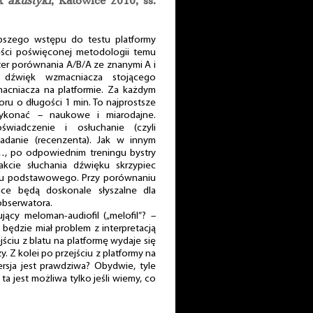
k akustyki
, Katowice 2010, ss.
szego wstępu do testu platformy
ęści poświęconej metodologii temu
ter porównania A/B/A ze znanymi A i
źwięk wzmacniacza stojącego
macniacza na platformie. Za każdym
ru o długości 1 min. To najprostsze
ykonać – naukowe i miarodajne.
wiadczenie i osłuchanie (czyli
adanie (recenzenta). Jak w innym
…
, po odpowiednim treningu bystry
akcie słuchania dźwięku skrzypiec
onu podstawowego. Przy porównaniu
ice będą doskonale słyszalne dla
obserwatora.
ujący meloman-audiofil („melofil”? –
, będzie miał problem z interpretacją
jściu z blatu na platformę wydaje się
. Z kolei po przejściu z platformy na
wersja jest prawdziwa? Obydwie, tyle
 ta jest możliwa tylko jeśli wiemy, co