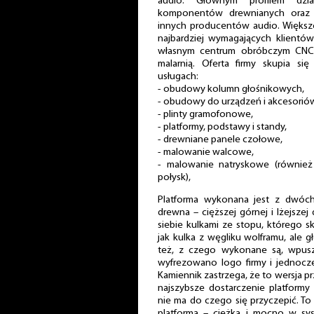
audio. Głównym profilem dział
komponentów drewnianych oraz 
innych producentów audio. Większo
najbardziej wymagających klientów
własnym centrum obróbczym CNC, f
malarnią. Oferta firmy skupia si
usługach:
- obudowy kolumn głośnikowych,
- obudowy do urządzeń i akcesorió
- plinty gramofonowe,
- platformy, podstawy i standy,
- drewniane panele czołowe,
- malowanie walcowe,
- malowanie natryskowe (również 
połysk),
Platforma wykonana jest z dwóch,
drewna – cięższej górnej i lżejszej
siebie kulkami ze stopu, którego s
jak kulka z węgliku wolframu, ale 
też, z czego wykonane są, wpuszc
wyfrezowano logo firmy i jednocz
Kamiennik zastrzega, że to wersja p
najszybsze dostarczenie platformy
nie ma do czego się przyczepić. To
platforma – ciężka i mocno w sys