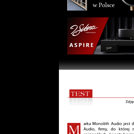
arka Monolith Audio jest do
Audio, firmy, do której