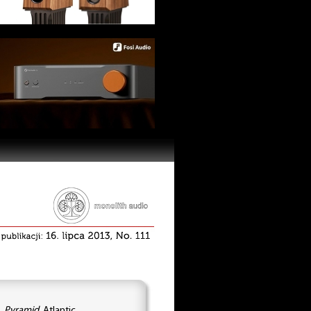
,
Pyramid
, Atlantic