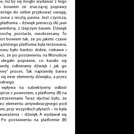
je, niż by się mogło wydawać z tego
ka bowiem ze znaczącej poprawy
przestaje do siebie przykuwać uwagę,
zona z resztą pasma. Jest czystsza,
-platforma – dźwięk pierwszy (A) jawi
zświetlony, z lżejszym basem. Dźwięk
rochę prostacki, nieokrzesany. To
est bowiem tak, że po jakimś czasie
ą którego platforma była testowana,
nowu było bardzo dobre, ciekawe i
lko, że po postawieniu na Monolicie
ulegało poprawie, co kazało się
rawdę odbieramy dźwięk i jak go
iniowy” proces. Tak naprawdę barwa
y się inne elementy dźwięku, a przez
nalnego.
 wpływa na subiektywny odbiór
jście z powrotem, z platformy (B) na
strzeżeniami. Teraz słychać było, że
bez elementu antywibracyjnego pod
em, przy wszystkich płytach – to była
zauważenia – dźwięk A wydawał się
. Po postawieniu na platformie (B)