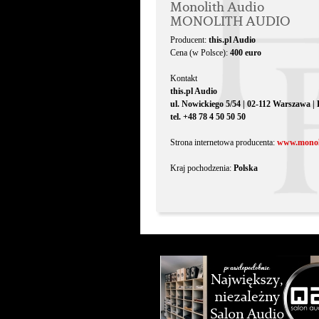
Monolith Audio
MONOLITH AUDIO
Producent:
this.pl Audio
Cena (w Polsce):
400 euro
Kontakt
this.pl Audio
ul. Nowickiego 5/54 | 02-112 Warszawa |
tel. +48 78 4 50 50 50
Strona internetowa producenta:
www.monol
Kraj pochodzenia:
Polska