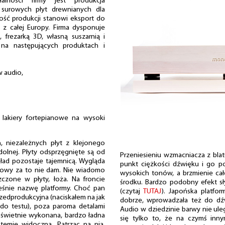
alności firmy jest produkcja
surowych płyt drewnianych dla
ść produkcji stanowi eksport do
 z całej Europy. Firma dysponuje
rezarką 3D, własną suszarnią i
ę na następujących produktach i
w audio,
lakiery fortepianowe na wysoki
 niezależnych płyt z klejonego
 dolnej. Płyty odsprzęgnięte są od
Przeniesieniu wzmacniacza z bla
kład pozostaje tajemnicą. Wygląda
punkt ciężkości dźwięku i go po
głowy za to nie dam. Nie wiadomo
wysokich tonów, a brzmienie cał
zone w płyty, łoża. Na froncie
środku. Bardzo podobny efekt sł
eśnie nazwę platformy. Choć pan
(czytaj
TUTAJ
). Japońska platfor
rzedprodukcyjna (naciskałem na jak
dobrze, wprowadzała też do dź
 do testu), poza paroma detalami
Audio w dziedzinie barwy nie uleg
 świetnie wykonana, bardzo ładna
się tylko to, że na czymś inn
temie widoczna. Patrząc na nią,