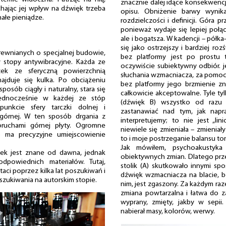
znacznie dalej idące konsekwenc
chając jej wpływ na dźwięk trzeba
opisu. Obniżenie barwy wyni
ałe pieniądze.
rozdzielczości i definicji. Góra 
ponieważ wydaje się lepiej połąc
ale i bogatsza. W kadencji – półka
się jako ostrzejszy i bardziej ro
drewnianych o specjalnej budowie,
bez platformy jest po prostu t
y stopy antywibracyjne. Każda ze
oczywiście subiektywny odbiór. j
ek ze sferyczną powierzchnią
słuchania wzmacniacza, za pomoc
jduje się kulka. Po obciążeniu
bez platformy jego brzmienie z
posób ciągły i naturalny, stara się
całkowicie akceptowalne. Tyle ty
jednocześnie w każdej ze stóp
(dźwięk B) wszystko od razu 
unkcie sfery tarczki dolnej i
zastanawiać nad tym, jak nap
 górnej. W ten sposób drgania z
interpretujemy; to nie jest „l
ruchami górnej płyty. Ogromne
niewiele się zmieniała – zmieniał
 ma precyzyjne umiejscowienie
to i moje postrzeganie balansu to
Jak mówiłem, psychoakustyka
ek jest znane od dawna, jednak
obiektywnych zmian. Dlatego prze
powiednich materiałów. Tutaj,
stolik (A) skutkowało innymi spo
ci poprzez kilka lat poszukiwań i
dźwięk wzmacniacza na blacie, 
szukiwania na autorskim stopie.
nim, jest zgaszony. Za każdym raz
zmiana powtarzalna i łatwa do 
wyprany, zmięty, jakby w sepii
nabierał masy, kolorów, werwy.