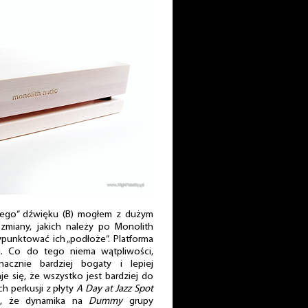
wego” dźwięku (B) mogłem z dużym
zmiany, jakich należy po Monolith
punktować ich „podłoże”. Platforma
u. Co do tego niema wątpliwości,
acznie bardziej bogaty i lepiej
e się, że wszystko jest bardziej do
h perkusji z płyty
A Day at Jazz Spot
e, że dynamika na
Dummy
grupy