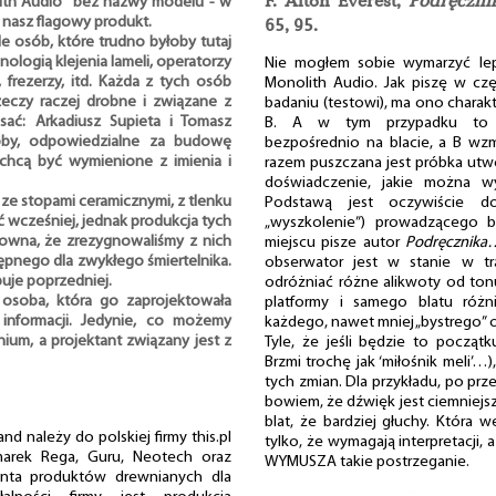
F. Alton Everest,
Podręczni
lith Audio" bez nazwy modelu - w
 nasz flagowy produkt.
65, 95.
 osób, które trudno byłoby tutaj
ologią klejenia lameli, operatorzy
Nie mogłem sobie wymarzyć lep
, frezerzy, itd. Każda z tych osób
Monolith Audio. Jak piszę w cz
zeczy raczej drobne i związane z
badaniu (testowi), ma ono charak
sać: Arkadiusz Supieta i Tomasz
B. A w tym przypadku to d
oby, odpowiedzialne za budowę
bezpośrednio na blacie, a B wz
 chcą być wymienione z imienia i
razem puszczana jest próbka utwo
doświadczenie, jakie można w
ze stopami ceramicznymi, z tlenku
Podstawą jest oczywiście doś
ć wcześniej, jednak produkcja tych
„wyszkolenie”) prowadzącego b
towna, że zrezygnowaliśmy z nich
miejscu pisze autor
Podręcznika
ępnego dla zwykłego śmiertelnika.
obserwator jest w stanie w tr
puje poprzedniej.
odróżniać różne alikwoty od t
osoba, która go zaprojektowała
platformy i samego blatu różn
 informacji. Jedynie, co możemy
każdego, nawet mniej „bystrego” 
nium, a projektant związany jest z
Tyle, że jeśli będzie to początk
Brzmi trochę jak ‘miłośnik meli’…)
tych zmian. Dla przykładu, po prze
bowiem, że dźwięk jest ciemniejszy
blat, że bardziej głuchy. Która 
d należy do polskiej firmy this.pl
tylko, że wymagają interpretacji, a
marek Rega, Guru, Neotech oraz
WYMUSZA takie postrzeganie.
enta produktów drewnianych dla