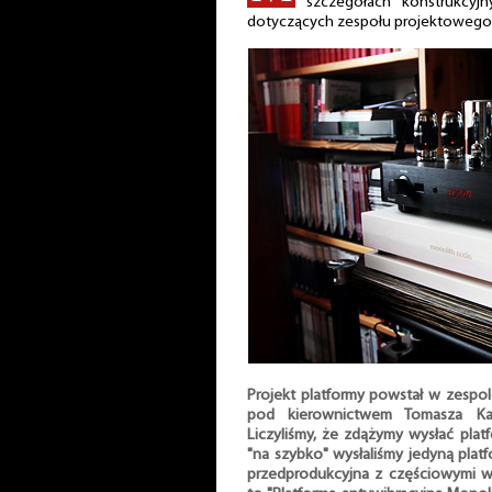
szczegółach konstrukcyjn
dotyczących zespołu projektowego
Projekt platformy powstał w zespol
pod kierownictwem Tomasza Kam
Liczyliśmy, że zdążymy wysłać platf
"na szybko" wysłaliśmy jedyną platfo
przedprodukcyjna z częściowymi wa