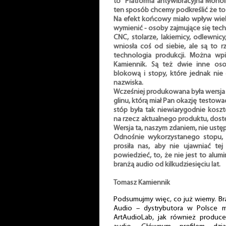
to "Platforma antywibracyjna Mono
ten sposób chcemy podkreślić że to
Na efekt końcowy miało wpływ wiele
wymienić - osoby zajmujące się techn
CNC, stolarze, lakiernicy, odlewnicy
wniosła coś od siebie, ale są to r
technologia produkcji. Można wpi
Kamiennik. Są też dwie inne os
blokową i stopy, które jednak nie
nazwiska.
Wcześniej produkowana była wersja 
glinu, którą miał Pan okazję testowa
stóp była tak niewiarygodnie kosz
na rzecz aktualnego produktu, dost
Wersja ta, naszym zdaniem, nie ustę
Odnośnie wykorzystanego stopu, 
prosiła nas, aby nie ujawniać tej
powiedzieć, to, że nie jest to alumi
branżą audio od kilkudziesięciu lat.
Tomasz Kamiennik
Podsumujmy więc, co już wiemy. Bran
Audio – dystrybutora w Polsce 
ArtAudioLab, jak również produc