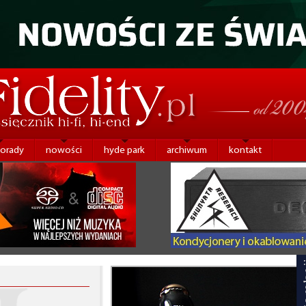
porady
nowości
hyde park
archiwum
kontakt