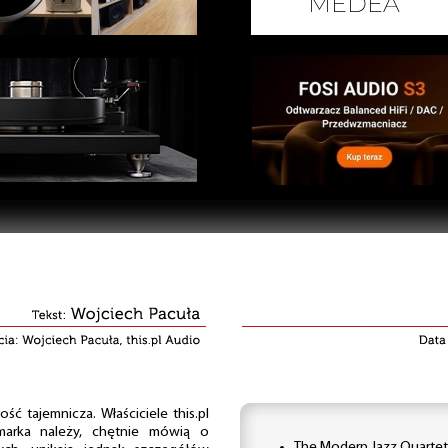
ść tajemnicza. Właściciele this.pl
 marka należy, chętnie mówią o
The Modern Jazz Quartet