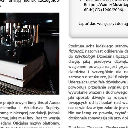
ych, unikają jednak szczegółów
Records/Warner Music Ja
:
60th”, CD (1960/2006).
Japońskie wersje płyt dost
Struktura ucha ludzkiego stano
fizjologii
, natomiast odbieranie d
do
psychologii
. Dziedziną łącząc
drogę, jaką przebywa dźwięk
wzajemne powiązania jest
psyc
dziedzina i szczególnie dla na
zarówno o strukturze, jak i funkc
Uderzająca ucho fala dźwiękowa
powodują przesłanie sygnału p
wywołanie wrażenia słuchowego. I
jaki sposób dźwięki są rozpoz
trwających od lat badań nad wsz
e projektowym firmy this.pl Audio
nasza wiedza w tym zakresie jest 
iennika i Arkadiusza Supiety.
Nie możemy, co prawda, czytać 
ormę z bieżącej produkcji, jednak
doskonale sprawdzają się przy d
rmę, jaką mieliśmy. Jest to wersja
dami. Oficjalna nazwy platformy,