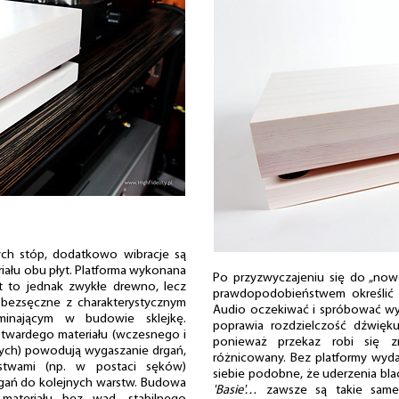
ych stóp, dodatkowo wibracje są
iału obu płyt. Platforma wykonana
Po przyzwyczajeniu się do „no
t to jednak zwykłe drewno, lecz
prawdopodobieństwem określić 
bezsęczne z charakterystycznym
Audio oczekiwać i spróbować wy
ominającym w budowie sklejkę.
poprawia rozdzielczość dźwięk
twardego materiału (wczesnego i
ponieważ przekaz robi się zn
ch) powodują wygaszanie drgań,
różnicowany. Bez platformy wydaj
twami (np. w postaci sęków)
siebie podobne, że uderzenia blac
gań do kolejnych warstw. Budowa
'Basie'…
zawsze są takie sam