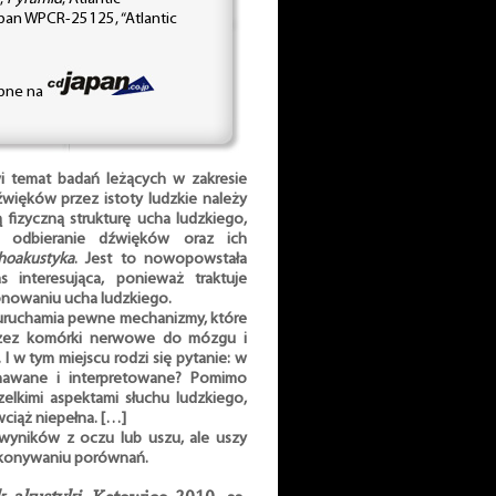
pan WPCR-25125, “Atlantic
ępne na
wi temat badań leżących w zakresie
źwięków przez istoty ludzkie należy
ą fizyczną strukturę ucha ludzkiego,
, odbieranie dźwięków oraz ich
hoakustyka
. Jest to nowopowstała
s interesująca, ponieważ traktuje
jonowaniu ucha ludzkiego.
 uruchamia pewne mechanizmy, które
rzez komórki nerwowe do mózgu i
 w tym miejscu rodzi się pytanie: w
nawane i interpretowane? Pomimo
elkimi aspektami słuchu ludzkiego,
wciąż niepełna. […]
wyników z oczu lub uszu, ale uszy
okonywaniu porównań.