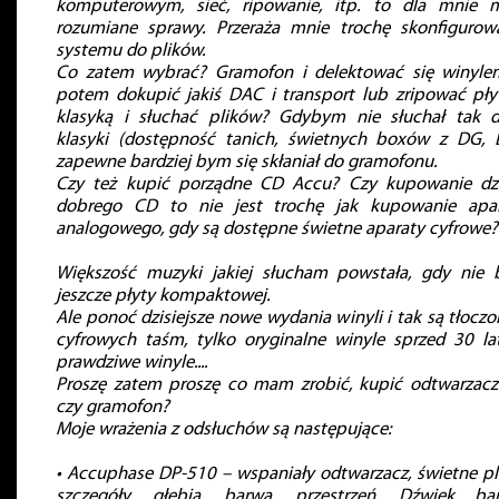
komputerowym, sieć, ripowanie, itp. to dla mnie 
rozumiane sprawy. Przeraża mnie trochę skonfigurow
systemu do plików.
Co zatem wybrać? Gramofon i delektować się winyle
potem dokupić jakiś DAC i transport lub zripować pły
klasyką i słuchać plików? Gdybym nie słuchał tak 
klasyki (dostępność tanich, świetnych boxów z DG, 
zapewne bardziej bym się skłaniał do gramofonu.
Czy też kupić porządne CD Accu? Czy kupowanie dzi
dobrego CD to nie jest trochę jak kupowanie apa
analogowego, gdy są dostępne świetne aparaty cyfrowe?
Większość muzyki jakiej słucham powstała, gdy nie 
jeszcze płyty kompaktowej.
Ale ponoć dzisiejsze nowe wydania winyli i tak są tłoczo
cyfrowych taśm, tylko oryginalne winyle sprzed 30 la
prawdziwe winyle....
Proszę zatem proszę co mam zrobić, kupić odtwarzac
czy gramofon?
Moje wrażenia z odsłuchów są następujące:
• Accuphase DP-510 – wspaniały odtwarzacz, świetne pl
szczegóły, głębia, barwa, przestrzeń. Dźwięk ba