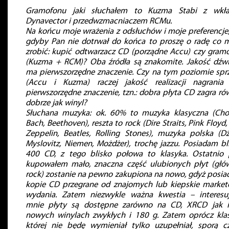
Gramofonu jaki słuchałem to Kuzma Stabi z wkł
Dynavector i przedwzmacniaczem RCMu.
Na końcu moje wrażenia z odsłuchów i moje preferencje,
gdyby Pan nie dotrwał do końca to proszę o radę co
zrobić: kupić odtwarzacz CD (porządne Accu) czy gram
(Kuzma + RCM)? Oba źródła są znakomite. Jakość dźw
ma pierwszorzędne znaczenie. Czy na tym poziomie spr
(Accu i Kuzma) raczej jakość realizacji nagrani
pierwszorzędne znaczenie, tzn.: dobra płyta CD zagra ró
dobrze jak winyl?
Słuchana muzyka: ok. 60% to muzyka klasyczna (Cho
Bach, Beethoven), reszta to rock (Dire Straits, Pink Floyd,
Zeppelin, Beatles, Rolling Stones), muzyka polska (D
Myslovitz, Niemen, Możdżer), trochę jazzu. Posiadam bl
400 CD, z tego blisko połowa to klasyka. Ostatnio 
kupowałem mało, znaczna część ulubionych płyt (głó
rock) zostanie na pewno zakupiona na nowo, gdyż posi
kopie CD przegrane od znajomych lub kiepskie marke
wydania. Zatem niezwykle ważna kwestia – interesu
mnie płyty są dostępne zarówno na CD, XRCD jak 
nowych winylach zwykłych i 180 g. Zatem oprócz klas
której nie będę wymieniał tylko uzupełniał, sporą c