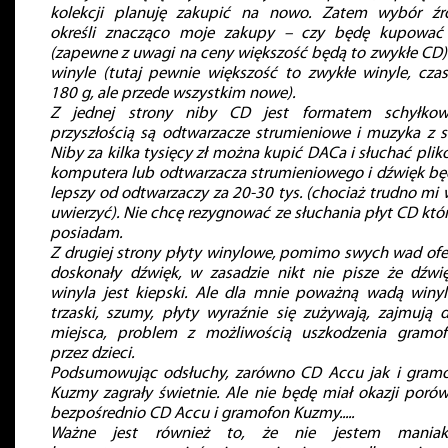
kolekcji planuję zakupić na nowo. Zatem wybór źr
określi znacząco moje zakupy – czy będę kupowa
(zapewne z uwagi na ceny większość będą to zwykłe CD)
winyle (tutaj pewnie większość to zwykłe winyle, cza
180 g, ale przede wszystkim nowe).
Z jednej strony niby CD jest formatem schyłko
przyszłością są odtwarzacze strumieniowe i muzyka z si
Niby za kilka tysięcy zł można kupić DACa i słuchać plik
komputera lub odtwarzacza strumieniowego i dźwięk bę
lepszy od odtwarzaczy za 20-30 tys. (chociaż trudno mi 
uwierzyć). Nie chcę rezygnować ze słuchania płyt CD któ
posiadam.
Z drugiej strony płyty winylowe, pomimo swych wad ofe
doskonały dźwięk, w zasadzie nikt nie pisze że dźwi
winyla jest kiepski. Ale dla mnie poważną wadą winyl
trzaski, szumy, płyty wyraźnie się zużywają, zajmują 
miejsca, problem z możliwością uszkodzenia gramo
przez dzieci.
Podsumowując odsłuchy, zarówno CD Accu jak i gram
Kuzmy zagrały świetnie. Ale nie będę miał okazji poró
bezpośrednio CD Accu i gramofon Kuzmy.....
Ważne jest również to, że nie jestem maniak