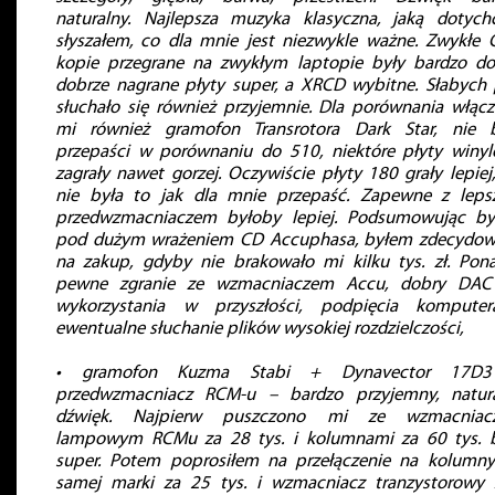
naturalny. Najlepsza muzyka klasyczna, jaką dotych
słyszałem, co dla mnie jest niezwykle ważne. Zwykłe 
kopie przegrane na zwykłym laptopie były bardzo do
dobrze nagrane płyty super, a XRCD wybitne. Słabych 
słuchało się również przyjemnie. Dla porównania włąc
mi również gramofon Transrotora Dark Star, nie 
przepaści w porównaniu do 510, niektóre płyty winy
zagrały nawet gorzej. Oczywiście płyty 180 grały lepiej,
nie była to jak dla mnie przepaść. Zapewne z lep
przedwzmacniaczem byłoby lepiej. Podsumowując b
pod dużym wrażeniem CD Accuphasa, byłem zdecydo
na zakup, gdyby nie brakowało mi kilku tys. zł. Pon
pewne zgranie ze wzmacniaczem Accu, dobry DAC
wykorzystania w przyszłości, podpięcia kompute
ewentualne słuchanie plików wysokiej rozdzielczości,
• gramofon Kuzma Stabi + Dynavector 17D
przedwzmacniacz RCM-u – bardzo przyjemny, natur
dźwięk. Najpierw puszczono mi ze wzmacniac
lampowym RCMu za 28 tys. i kolumnami za 60 tys. 
super. Potem poprosiłem na przełączenie na kolumny
samej marki za 25 tys. i wzmacniacz tranzystorowy