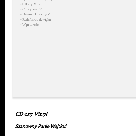
•
CD czy Vinyl
•
Co wyrzucić?
•
Denon - kilka pytań
•
Redefinicja dźwięku
•
Wątpliwości
CD czy Vinyl
Szanowny Panie Wojtku!