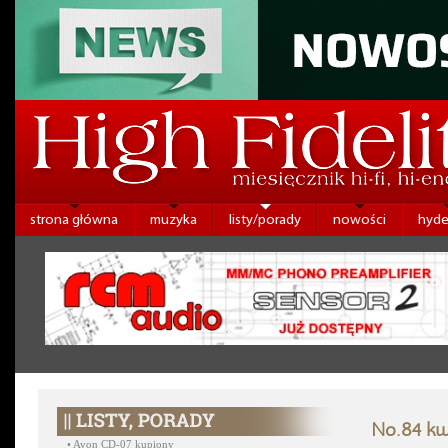
strona główna
muzyka
listy/porady
nowości
hyde
No.84 kw
•
Ayon CD-07 kupiony