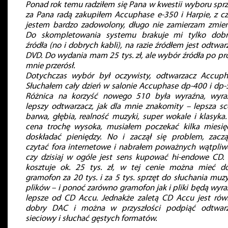
Ponad rok temu radziłem się Pana w kwestii wyboru sprz
za Pana radą zakupiłem Accuphase e-350 i Harpie, z c
jestem bardzo zadowolony, długo nie zamierzam zmien
Do skompletowania systemu brakuje mi tylko dob
źródła (no i dobrych kabli), na razie źródłem jest odtwar
DVD. Do wydania mam 25 tys. zł, ale wybór źródła po pr
mnie przerósł.
Dotychczas wybór był oczywisty, odtwarzacz Accuph
Słuchałem cały dzień w salonie Accuphase dp-400 i dp-
Różnica na korzyść nowego 510 była wyraźna, wyra
lepszy odtwarzacz, jak dla mnie znakomity – lepsza sc
barwa, głębia, realność muzyki, super wokale i klasyka.
cena trochę wysoka, musiałem poczekać kilka miesię
doskładać pieniędzy. No i zaczął się problem, zacz
czytać fora internetowe i nabrałem poważnych wątpliw
czy dzisiaj w ogóle jest sens kupować hi-endowe CD.
kosztuje ok. 25 tys. zł, w tej cenie można mieć d
gramofon za 20 tys. i za 5 tys. sprzęt do słuchania muzy
plików – i ponoć zarówno gramofon jak i pliki będą wyra
lepsze od CD Accu. Jednakże zaletą CD Accu jest rów
dobry DAC i można w przyszłości podpiąć odtwar
sieciowy i słuchać gęstych formatów.