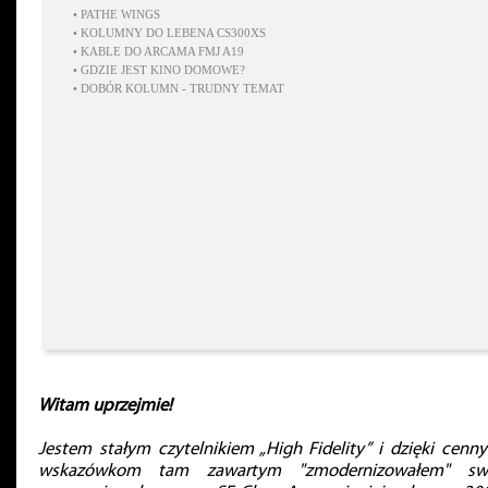
•
PATHE WINGS
•
KOLUMNY DO LEBENA CS300XS
•
KABLE DO ARCAMA FMJ A19
•
GDZIE JEST KINO DOMOWE?
•
DOBÓR KOLUMN - TRUDNY TEMAT
Witam uprzejmie!
Jestem stałym czytelnikiem „High Fidelity” i dzięki cenn
wskazówkom tam zawartym "zmodernizowałem" sw