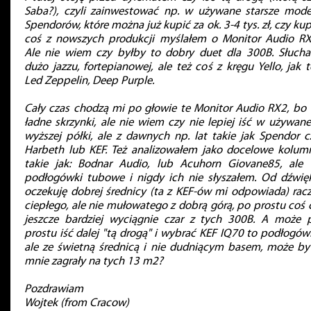
Saba?), czyli zainwestować np. w używane starsze mode
Spendorów, które można już kupić za ok. 3-4 tys. zł, czy kup
coś z nowszych produkcji myślałem o Monitor Audio RX
Ale nie wiem czy byłby to dobry duet dla 300B. Słuch
dużo jazzu, fortepianowej, ale też coś z kręgu Yello, jak t
Led Zeppelin, Deep Purple.
Cały czas chodzą mi po głowie te Monitor Audio RX2, bo 
ładne skrzynki, ale nie wiem czy nie lepiej iść w używane
wyższej półki, ale z dawnych np. lat takie jak Spendor c
Harbeth lub KEF. Też analizowałem jako docelowe kolum
takie jak: Bodnar Audio, lub Acuhorn Giovane85, ale 
podłogówki tubowe i nigdy ich nie słyszałem. Od dźwię
oczekuję dobrej średnicy (ta z KEF-ów mi odpowiada) racz
ciepłego, ale nie mułowatego z dobrą górą, po prostu coś 
jeszcze bardziej wyciągnie czar z tych 300B. A może 
prostu iść dalej "tą drogą" i wybrać KEF IQ70 to podłogówk
ale ze świetną średnicą i nie dudniącym basem, może by
mnie zagrały na tych 13 m2?
Pozdrawiam
Wojtek (from Cracow)