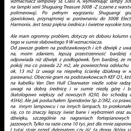
wzmacniacz lampowy SE Class A, wymieniając lampy 30
na lampki serii Shuguang Treasure 300B -Z (czarne z warst
polimerową). Po pełnym wygrzaniu Shuguangi gra
zjawiskowo, przynajmniej w porównaniu do 300B Elect
Harmonix. Jest teraz piękna średnica i świetne wysokie tony
Ale mam ogromny problem, dotyczy on doboru kolumn 
tego w sumie słabowitego 9 W wzmacniacza.
Od zawsze grałem na podstawkowych i ich dźwięk z uwa
na, moim zdaniem, lepszą przestrzenność bardziej 
odpowiada niż dźwięk z podłogówek. Tym bardziej, że m
pokój ma co prawda 22 m2, ale powierzchnia odsłuchu 
ok. 13 m2 (z uwagi na niepełną ściankę działową w ro
parawanu). Obecnie gram na podstawkowcach KEF Q1, któ
na kabelku Van Den Hull Clearwater nieźle sobie radzą
uwagi na dobrą średnicę i w sumie niezłą górę i b
(katologowo większy od nowszych IQ30, bo schodzą 
45Hz). Ale jak posłuchałem Spendorów Sp 2/3R2, co praw
na innym lampowcu i na innych lampach, to przekonał
się, co to znaczy lepszy świat barw i wybrzmień oraz au
dźwięku, szczególnie na nagraniach fortepianowych
jazzowych. Tylko na razie cena 10 tys. jest dla mnie zaporow
I tutaj stoję przed dylematem czy iść tą drogą (którą sz