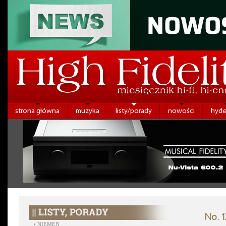
strona główna
muzyka
listy/porady
nowości
hyde
No. 1
•
NIEMEN