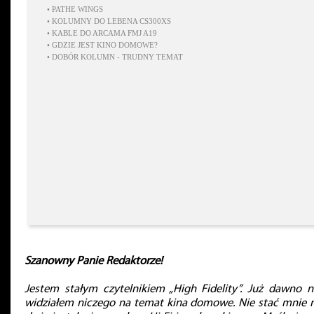
•
PATHE WINGS
•
KOLUMNY DO LEBENA CS300XS
•
KABLE DO ARCAMA FMJ A19
•
GDZIE JEST KINO DOMOWE?
•
DOBÓR KOLUMN - TRUDNY TEMAT
Szanowny Panie Redaktorze!
Jestem stałym czytelnikiem „High Fidelity”. Już dawno n
widziałem niczego na temat kina domowe. Nie stać mnie 