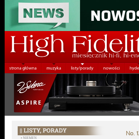
strona główna
muzyka
listy/porady
nowości
hyde
No. 1
•
NIEMEN