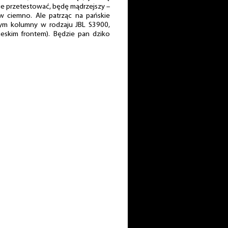
ś je przetestować, będę mądrzejszy –
w ciemno. Ale patrząc na pańskie
łbym kolumny w rodzaju JBL S3900,
bieskim frontem). Będzie pan dziko