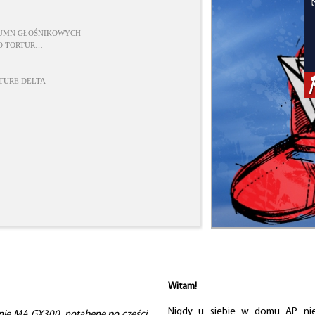
LUMN GŁOŚNIKOWYCH
ŁO TORTUR…
TURE DELTA
Witam!
Nigdy u siebie w domu AP nie 
lnie MA GX300, notabene po części