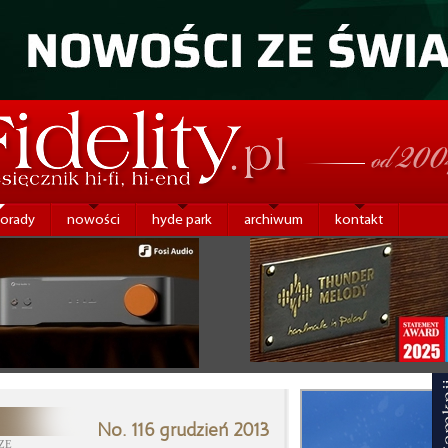
porady
nowości
hyde park
archiwum
kontakt
No. 116 grudzień 2013
ZE