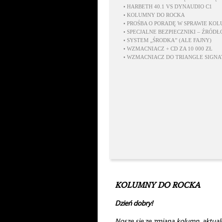
•
HARBETH 40.1 VS DYNAUDIO C1
•
KOLUMNY DO ROCKA
•
PROŚBA O PORADĘ W SPRAWIE KO
•
SPECJALNE BEZPIECZNIKI – ŹRÓD
•
SYSTEM „ŚRODKA” (ALE FAJNY)
•
WZMACNIACZ + CD ZA 10 000 ZŁ
•
WZMACNIACZ DO TRIANGLE SIGNA
KOLUMNY DO ROCKA
Dzień dobry!
Noszę się ze zmianą kolumn, aktua