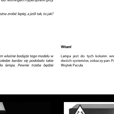
3 lub Nothingam Hypersphere (przy
a zrobić lepiej, a jeśli tak, to jak?
Witam!
em właśnie bodajże tego modelu w
Lampa jest do tych kolumn wrę
oledze bardzo się podobało takie
dwóch systemów, zobaczy pan. 
ła lampa. Pewnie trzeba będzie
Wojtek Pacuła