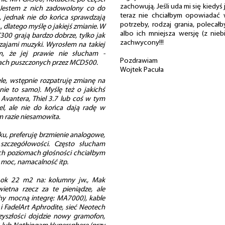
zachowują. Jeśli uda mi się kiedy
 Jestem z nich zadowolony co do
teraz nie chciałbym opowiadać 
), jednak nie do końca sprawdzają
potrzeby, rodzaj grania, poleca
, dlatego myślę o jakiejś zmianie. W
albo ich mniejsza wersję (z nie
300 grają bardzo dobrze, tylko jak
zachwycony!!!
zajami muzyki. Wyrosłem na takiej
m, że jej prawie nie słucham -
Pozdrawiam
wkach puszczonych przez MCD500.
Wojtek Pacuła
le, wstępnie rozpatruję zmianę na
ie to samo). Myślę też o jakichś
vantera, Thiel 3.7 lub coś w tym
el, ale nie do końca dają radę w
m razie niesamowita.
ku, preferuję brzmienie analogowe,
 szczegółowości. Często słucham
ich poziomach głośności chciałbym
 moc, namacalność itp.
 ok 22 m2 na: kolumny jw., Mak
etna rzecz za te pieniądze, ale
hy mocną integrę: MA7000), kable
 FadelArt Aphrodite, sieć Neotech
yszłości dojdzie nowy gramofon,