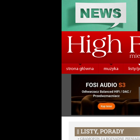
strona główna
muzyka
listy/
•
GRAMOFON ZA ROZSĄDNE PIENIĄD