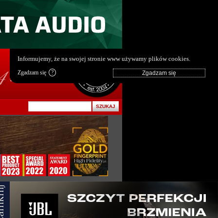
pl
|
en
Informujemy, że na swojej stronie www używamy plików cookies.
Zgadzam się
?