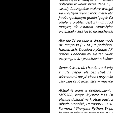
polecane również przez Pana : ).
zasady (szczególnie walory wstęgi
się w ostrym graniu: rock, metal etc.
jazzie, spokojnym graniu i popie GX
pisałem, problem jest z innymi rod
muzyce, ale ostatnio zauważyłe
przypadek? Jeśli już to na słucha
Aby nie iść od razu w drogie mode
AP Tempo VI (25 to już podobno n
Harbethach. Docelowo planuję AP A
guście. Podobają mi się też Duev
ostrym graniu - przestrzeń w każdy
Generalnie, co do charakteru dźwię
z nutą ciepła, ale bez strat na
wieczorami, dosyć cicho i przy tak
cały czas czuć drzemiącą w muzyce
Aktualnie gram w pomieszczeniu
MCD500, lampa Mystere ia11 (świ
planuję dokupić na krótsze odsłuc
Albedo Monolith, Harmonix CS120 i
Formosa i Shunyata Python. W prz