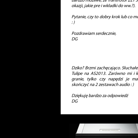
bardzo możliwe, że Transrotor ZET 
okazji, jakie pre i wkładki do ww.?).
Pytanie, czy to dobry krok lub co możn
: )
Pozdrawiam serdecznie,
DG
Dziko? Brzmi zachęcająco. Słuchał
Tulipe na AS2013. Zarówno mi i k
granie, tylko czy napędzi je ma
skończyć na 2 zestawach audio : )
Dziękuję bardzo za odpowiedź
DG