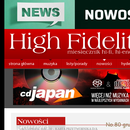
strona główna
muzyka
listy/porady
nowości
hyde
No.80 gru
•
ACCUPHASE DAC-30 - KARTA PRZETWORNIKA D/A