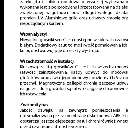
zamknięta i solidna obudowa o wysokiej wytrzymało
wykonana jest z polipropylenu i przetestowana na działa
zwiększonej wilgotności oraz długotrwałego działa
promieni UV. Aluminiowe grille oraz uchwyty chronią pr
niepożądanym kurzem.
Wspaniały styl
Niewielkie głośniki serii CL są dostępne w kolorach czarny
białym. Dodatkowy atut to możliwość pomalowania ich
kolor, dostosowując je do reszty wystroju.
Wszechstronność w instalacji
Kluczową zaletą głośników CL jest ich wszechstronnoś
łatwość zainstalowania. Każdy uchwyt do mocowa
głośników umożliwia jego pionowy i poziomy (175 stop
przechył. Magnetyczne zaślepki chronią zaczepy uchw
na górze i dole głośnika i są łatwo ściągalne dla ponown
ich ustawienia.
Znakomity bas
Jakość dźwięku na zewnątrz pomieszczenia je
optymalizowana przez membranę niskotonową ABR, kt
dostarcza jeszcze głębszego basu i chroni również wnęt
przed czynnikami atmosferycznymi.