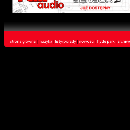
strona główna
|
muzyka
|
listy/porady
|
nowości
|
hyde park
|
archi