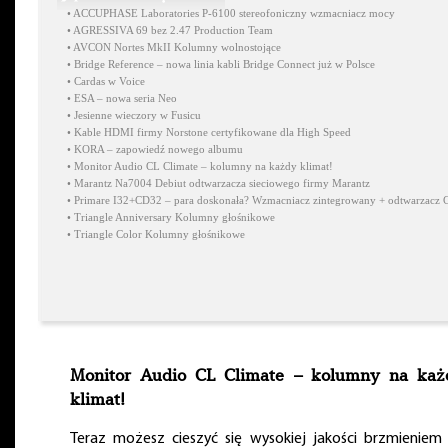
•
ACCUPHASE Laboratories P-6100 stereofoniczny wzmacniacz mocy
•
AGRESSIVA 69 bez 2.47 Production Team
•
AVCON Nortes MkII Kolumny wolnostojące
•
Bridge Reference – nowa linia kabli Bridge Connect już w Polsce
•
Cardas w Voice
•
ESA – nowa seria Neo
•
Jesienne wieczory w Fusicu
•
Kable HDMI firmy Norstone certyfikowane dla High Speed
•
KORA – zapowiedź nowego albumu
•
Monitor Audio CL Climate – kolumny na każdy klimat!
•
Marantz Na7004 Debiut odtwarzacza sieciowego firmy Marantz
•
Primare I32+CD32 – para doskonała? Wzmacniacz zintegrowany + odtwarzacz 
•
Triangle Anniversary Kolumny głośnikowe
•
Triangle Color Kolumny głośnikowe
Monitor Audio CL Climate – kolumny na każ
klimat!
Teraz możesz cieszyć się wysokiej jakości brzmieniem