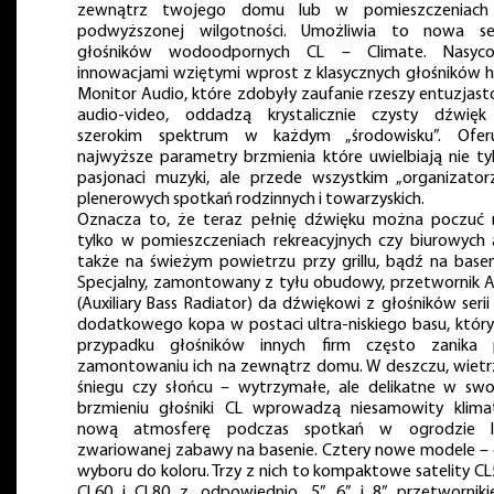
zewnątrz twojego domu lub w pomieszczeniach
podwyższonej wilgotności. Umożliwia to nowa se
głośników wodoodpornych CL – Climate. Nasyco
innowacjami wziętymi wprost z klasycznych głośników hi
Monitor Audio, które zdobyły zaufanie rzeszy entuzjas
audio-video, oddadzą krystalicznie czysty dźwię
szerokim spektrum w każdym „środowisku”. Ofer
najwyższe parametry brzmienia które uwielbiają nie ty
pasjonaci muzyki, ale przede wszystkim „organizator
plenerowych spotkań rodzinnych i towarzyskich.
Oznacza to, że teraz pełnię dźwięku można poczuć 
tylko w pomieszczeniach rekreacyjnych czy biurowych 
także na świeżym powietrzu przy grillu, bądź na basen
Specjalny, zamontowany z tyłu obudowy, przetwornik 
(Auxiliary Bass Radiator) da dźwiękowi z głośników serii
dodatkowego kopa w postaci ultra-niskiego basu, któr
przypadku głośników innych firm często zanika
zamontowaniu ich na zewnątrz domu. W deszczu, wietr
śniegu czy słońcu – wytrzymałe, ale delikatne w sw
brzmieniu głośniki CL wprowadzą niesamowity klima
nową atmosferę podczas spotkań w ogrodzie l
zwariowanej zabawy na basenie. Cztery nowe modele –
wyboru do koloru. Trzy z nich to kompaktowe satelity CL
CL60 i CL80 z, odpowiednio, 5”, 6” i 8” przetwornik