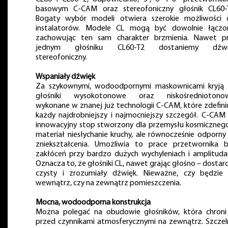
basowym C-CAM oraz stereofoniczny głośnik CL60-
Bogaty wybór modeli otwiera szerokie możliwości 
instalatorów. Modele CL mogą być dowolnie łączo
zachowując ten sam charakter brzmienia. Nawet p
jednym głośniku CL60-T2 dostaniemy dźwi
stereofoniczny.
Wspaniały dźwięk
Za szykownymi, wodoodpornymi maskownicami kryją 
głośniki wysokotonowe oraz niskośredniotonow
wykonane w znanej już technologii C-CAM, które zdefini
każdy najdrobniejszy i najmocniejszy szczegół. C-CAM
innowacyjny stop stworzony dla przemysłu kosmiczneg
materiał niesłychanie kruchy, ale równocześnie odporny
zniekształcenia. Umożliwia to prace przetwornika 
zakłóceń przy bardzo dużych wychyleniach i amplituda
Oznacza to, że głośniki CL, nawet grając głośno – dostar
czysty i zrozumiały dźwięk. Nieważne, czy będzie
wewnątrz, czy na zewnątrz pomieszczenia.
Mocna, wodoodporna konstrukcja
Można polegać na obudowie głośników, która chroni
przed czynnikami atmosferycznymi na zewnątrz. Szczel