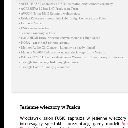
•
ACCUPHASE Laboratories P-6100 stereofoniczny wzmacniacz mocy
•
AGRESSIVA 69 bez 2.47 Production Team
•
AVCON Nortes MkII Kolumny wolnostojące
•
Bridge Reference – nowa linia kabli Bridge Connect już w Polsce
•
Cardas w Voice
•
ESA – nowa seria Neo
•
Jesienne wieczory w Fusicu
•
Kable HDMI firmy Norstone certyfikowane dla High Speed
•
KORA – zapowiedź nowego albumu
•
Monitor Audio CL Climate – kolumny na każdy klimat!
•
Marantz Na7004 Debiut odtwarzacza sieciowego firmy Marantz
•
Primare I32+CD32 – para doskonała? Wzmacniacz zintegrowany + odtwarzacz 
•
Triangle Anniversary Kolumny głośnikowe
•
Triangle Color Kolumny głośnikowe
Jesienne wieczory w Fusicu
Wrocławski salon FUSIC zaprasza w jesienne wieczory
interesujący spektakl - prezentację gamy modeli
Au