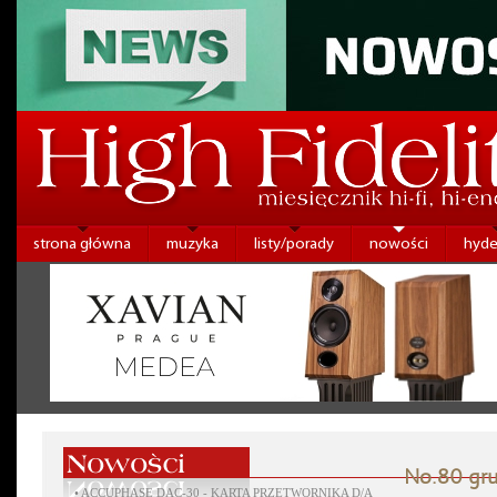
strona główna
muzyka
listy/porady
nowości
hyde
No.80 gru
•
ACCUPHASE DAC-30 - KARTA PRZETWORNIKA D/A