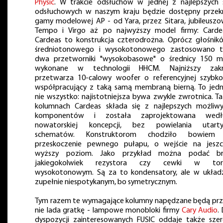
Physic
. W trakcie odsłuchów w jednej z najlepszych 
odsłuchowych w naszym kraju będzie dostępny przek
gamy modelowej AP - od Yara, przez Sitara, jubileusz
Tempo i Virgo aż po najwyższy model firmy: Carde
Cardeas to konstrukcja czterodrożna. Oprócz głośnik
średniotonowego i wysokotonowego zastosowano t
dwa przetworniki "wysokobasowe" o średnicy 150 
wykonane w technologii HHCM. Najniższy zakr
przetwarza 10-calowy woofer o referencyjnej szybko
współpracujący z taką samą membraną bierną. To jed
nie wszystko: najistotniejsza bywa zwykle zwrotnica. T
kolumnach Cardeas składa się z najlepszych możliw
komponentów i została zaprojektowana wedł
nowatorskiej koncepcji, bez powielania utarty
schematów. Konstruktorom chodziło bowiem
przeskoczenie pewnego pułapu, o wejście na jesz
wyższy poziom. Jako przykład można podać br
jakiegokolwiek rezystora czy cewki w tor
wysokotonowym. Są za to kondensatory, ale w układ
zupełnie niespotykanym, bo symetrycznym.
Tym razem te wymagające kolumny napędzane będą pr
nie lada gratkę - lampowe monobloki firmy
Cary Audio
.
dyspozycji zainteresowanych FUSIC oddaje także sze