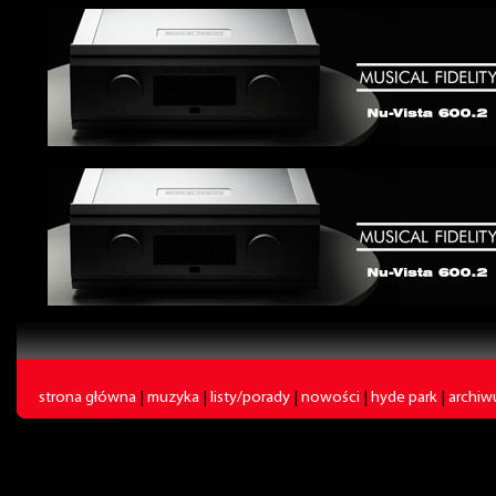
strona główna
|
muzyka
|
listy/porady
|
nowości
|
hyde park
|
archi