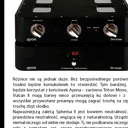
Różnice nie są jednak duże. Bez bezpośredniego porówn
trudno będzie komukolwiek to stwierdzić. Tym bardziej, j
będzie korzystał z końcówek Ayona – zarówno Triton Mono, j
Vulcan II mają barwę nieco przesuniętą ku dołowi i z 
wszystkie przywołane preampy mogą zagrać trochę za cię
trochę zbyt słodko.
Najważniejszą zaletą Spherisa II jest bowiem neutralność.
prawdziwa neutralność, wiążąca się z naturalnością. Urządz
niemal niczego od siebie nie dodaje. Tj. nie podbarwia niczeg