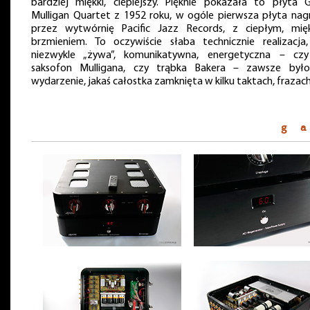
bardziej miękki, cieplejszy. Pięknie pokazała to płyta G
Mulligan Quartet z 1952 roku, w ogóle pierwsza płyta nag
przez wytwórnię Pacific Jazz Records, z ciepłym, mię
brzmieniem. To oczywiście słaba technicznie realizacja,
niezwykle „żywa”, komunikatywna, energetyczna – cz
saksofon Mulligana, czy trąbka Bakera – zawsze był
wydarzenie, jakaś całostka zamknięta w kilku taktach, frazach
g a