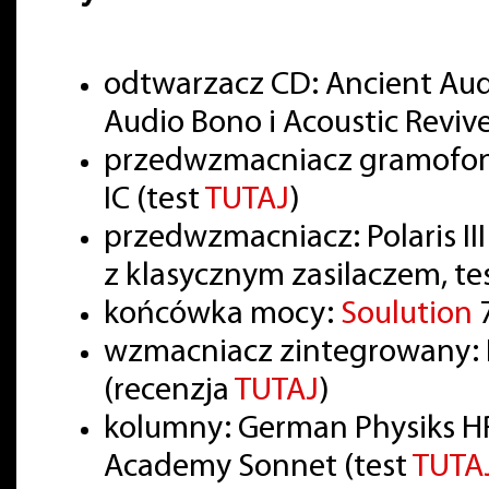
odtwarzacz CD: Ancient Audi
Audio Bono i Acoustic Reviv
przedwzmacniacz gramofon
IC (test
TUTAJ
)
przedwzmacniacz: Polaris III
z klasycznym zasilaczem, te
końcówka mocy:
Soulution
wzmacniacz zintegrowany: 
(recenzja
TUTAJ
)
kolumny: German Physiks HR
Academy Sonnet (test
TUTA