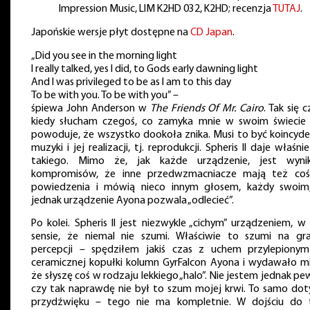
Impression Music, LIM K2HD 032, K2HD; recenzja
TUTAJ
.
Japońskie wersje płyt dostępne na
CD Japan
.
„Did you see in the morning light
I really talked, yes I did, to Gods early dawning light
And I was privileged to be as I am to this day
To be with you. To be with you” –
śpiewa John Anderson w
The Friends Of Mr. Cairo
. Tak się c
kiedy słucham czegoś, co zamyka mnie w swoim świecie 
powoduje, że wszystko dookoła znika. Musi to być koincyde
muzyki i jej realizacji, tj. reprodukcji. Spheris II daje właśni
takiego. Mimo że, jak każde urządzenie, jest wyni
kompromisów, że inne przedwzmacniacze mają też co
powiedzenia i mówią nieco innym głosem, każdy swoim
jednak urządzenie Ayona pozwala „odlecieć”.
Po kolei. Spheris II jest niezwykle „cichym” urządzeniem, w
sensie, że niemal nie szumi. Właściwie to szumi na gra
percepcji – spędziłem jakiś czas z uchem przylepiony
ceramicznej kopułki kolumn GyrFalcon Ayona i wydawało mi 
że słyszę coś w rodzaju lekkiego „halo”. Nie jestem jednak pe
czy tak naprawdę nie był to szum mojej krwi. To samo dot
przydźwięku – tego nie ma kompletnie. W dojściu do 