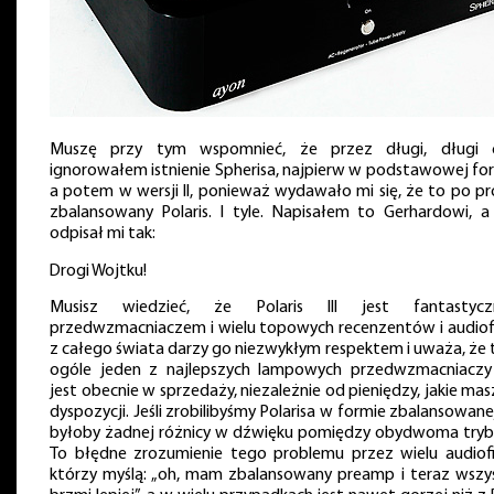
Muszę przy tym wspomnieć, że przez długi, długi 
ignorowałem istnienie Spherisa, najpierw w podstawowej for
a potem w wersji II, ponieważ wydawało mi się, że to po pr
zbalansowany Polaris. I tyle. Napisałem to Gerhardowi, a
odpisał mi tak:
Drogi Wojtku!
Musisz wiedzieć, że Polaris III jest fantastyc
przedwzmacniaczem i wielu topowych recenzentów i audiof
z całego świata darzy go niezwykłym respektem i uważa, że 
ogóle jeden z najlepszych lampowych przedwzmacniaczy 
jest obecnie w sprzedaży, niezależnie od pieniędzy, jakie ma
dyspozycji. Jeśli zrobilibyśmy Polarisa w formie zbalansowane
byłoby żadnej różnicy w dźwięku pomiędzy obydwoma tryb
To błędne zrozumienie tego problemu przez wielu audiofi
którzy myślą: „oh, mam zbalansowany preamp i teraz wszy