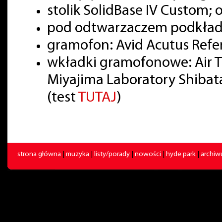
stolik SolidBase IV Custom; 
pod odtwarzaczem podkładki
gramofon: Avid Acutus Refe
wkładki gramofonowe: Air T
Miyajima Laboratory Shibata
(test
TUTAJ
)
strona główna
|
muzyka
|
listy/porady
|
nowości
|
hyde park
|
archi