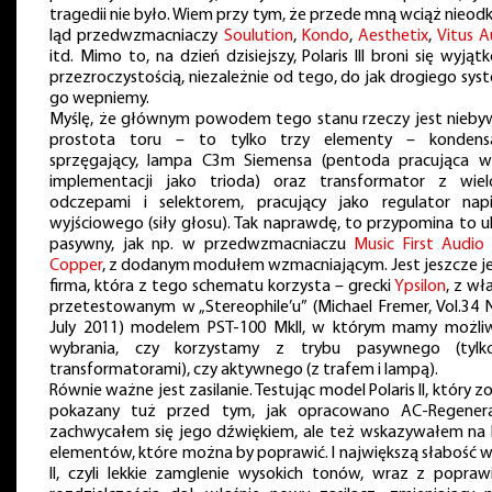
tragedii nie było. Wiem przy tym, że przede mną wciąż nieod
ląd przedwzmacniaczy
Soulution
,
Kondo
,
Aesthetix
,
Vitus A
itd. Mimo to, na dzień dzisiejszy, Polaris III broni się wyją
przezroczystością, niezależnie od tego, do jak drogiego sys
go wepniemy.
Myślę, że głównym powodem tego stanu rzeczy jest nieby
prostota toru – to tylko trzy elementy – kondens
sprzęgający, lampa C3m Siemensa (pentoda pracująca w
implementacji jako trioda) oraz transformator z wie
odczepami i selektorem, pracujący jako regulator napi
wyjściowego (siły głosu). Tak naprawdę, to przypomina to u
pasywny, jak np. w przedwzmacniaczu
Music First Audio 
Copper
, z dodanym modułem wzmacniającym. Jest jeszcze j
firma, która z tego schematu korzysta – grecki
Ypsilon
, z wł
przetestowanym w „Stereophile’u” (Michael Fremer, Vol.34 N
July 2011) modelem PST-100 MkII, w którym mamy możli
wybrania, czy korzystamy z trybu pasywnego (tyl
transformatorami), czy aktywnego (z trafem i lampą).
Równie ważne jest zasilanie. Testując model Polaris II, który z
pokazany tuż przed tym, jak opracowano AC-Regenera
zachwycałem się jego dźwiękiem, ale też wskazywałem na k
elementów, które można by poprawić. I największą słabość we
II, czyli lekkie zamglenie wysokich tonów, wraz z popraw