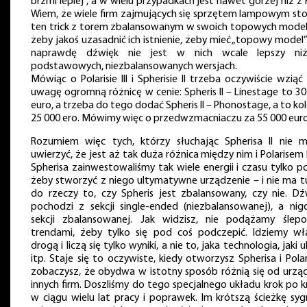
brzmi lepiej”, a w wielu przypadkach jest nawet gorzej niż z
Wiem, że wiele firm zajmujących się sprzętem lampowym sto
ten trick z torem zbalansowanym w swoich topowych model
żeby jakoś uzasadnić ich istnienie, żeby mieć „topowy model”
naprawdę dźwięk nie jest w nich wcale lepszy n
podstawowych, niezbalansowanych wersjach.
Mówiąc o Polarisie III i Spherisie II trzeba oczywiście wzią
uwagę ogromną różnicę w cenie: Spheris II – Linestage to 30
euro, a trzeba do tego dodać Spheris II – Phonostage, a to ko
25 000 ero. Mówimy więc o przedwzmacniaczu za 55 000 eu
Rozumiem więc tych, którzy słuchając Spherisa II nie 
uwierzyć, że jest aż tak duża różnica między nim i Polarisem I
Spherisa zainwestowaliśmy tak wiele energii i czasu tylko p
żeby stworzyć z niego ultymatywne urządzenie – i nie ma tu
do rzeczy to, czy Spheris jest zbalansowany, czy nie. Dź
pochodzi z sekcji single-ended (niezbalansowanej), a nig
sekcji zbalansowanej. Jak widzisz, nie podążamy ślep
trendami, żeby tylko się pod coś podczepić. Idziemy wł
drogą i liczą się tylko wyniki, a nie to, jaka technologia, jaki 
itp. Staje się to oczywiste, kiedy otworzysz Spherisa i Polar
zobaczysz, że obydwa w istotny sposób różnią się od urzą
innych firm. Doszliśmy do tego specjalnego układu krok po k
w ciągu wielu lat pracy i poprawek. Im krótszą ścieżkę syg