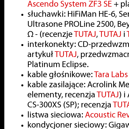
Ascendo System ZF3 SE
+ pl
słuchawki: HiFiMan HE-6, S
Ultrasone PROLine 2500, Be
Ω - (recenzje
TUTAJ
,
TUTAJ
i
interkonekty: CD-przedwzm
artykuł
TUTAJ
, przedwzmac
Platinum Eclipse.
kable głośnikowe:
Tara Lab
kable zasilające: Acrolink 
elementy, recenzja
TUTAJ
) 
CS-300XS (SP); recenzja
TUT
listwa sieciowa:
Acoustic Re
kondycjoner sieciowy: Giga