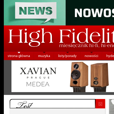
strona główna
muzyka
listy/porady
nowości
hyde
Test