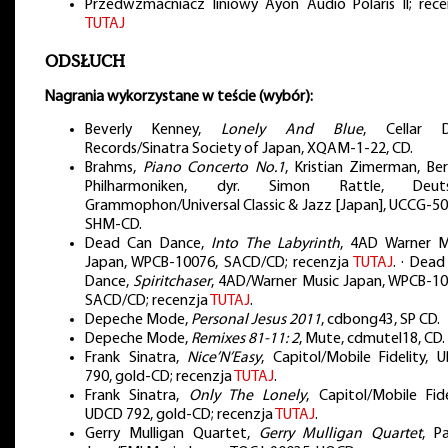
Przedwzmacniacz liniowy Ayon Audio Polaris II; rece
TUTAJ
ODSŁUCH
Nagrania wykorzystane w teście (wybór):
Beverly Kenney,
Lonely And Blue
, Cellar 
Records/Sinatra Society of Japan, XQAM-1-22, CD.
Brahms,
Piano Concerto No.1
, Kristian Zimerman, Ber
Philharmoniken, dyr. Simon Rattle, Deuts
Grammophon/Universal Classic & Jazz [Japan], UCCG-50
SHM-CD.
Dead Can Dance,
Into The Labyrinth
, 4AD Warner M
Japan, WPCB-10076, SACD/CD; recenzja
TUTAJ
. · Dead
Dance,
Spiritchaser
, 4AD/Warner Music Japan, WPCB-10
SACD/CD; recenzja
TUTAJ
.
Depeche Mode,
Personal Jesus 2011
, cdbong43, SP CD.
Depeche Mode,
Remixes 81-11: 2
, Mute, cdmutel18, CD.
Frank Sinatra,
Nice’N’Easy
, Capitol/Mobile Fidelity, 
790, gold-CD; recenzja
TUTAJ
.
Frank Sinatra,
Only The Lonely
, Capitol/Mobile Fide
UDCD 792, gold-CD; recenzja
TUTAJ
.
Gerry Mulligan Quartet,
Gerry Mulligan Quartet
, Pa