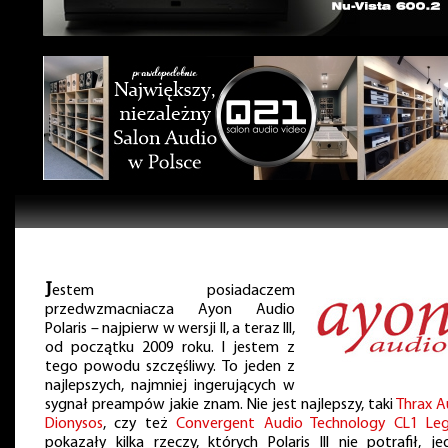
J
estem posiadaczem
przedwzmacniacza Ayon Audio
Polaris – najpierw w wersji II, a teraz III,
od początku 2009 roku. I jestem z
tego powodu szczęśliwy. To jeden z
najlepszych, najmniej ingerujących w
sygnał preampów jakie znam. Nie jest najlepszy, taki
Thrax A
Dionysos
, czy też
Convergent Audio Technology CL1 Le
pokazały kilka rzeczy, których Polaris III nie potrafił, je