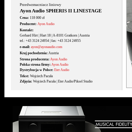
Przedwzmacniacz liniowy
Ayon Audio SPHERIS II LINESTAGE
Cena:
118 000 zł
Producent:
Ayon Audio
Kontakt:
Gerhard Hirt | Hart 18 | A-8101 Gratkorn | Austria
tel.: +43 3124 24954 | fax: +43 3124 24955
e-mail:
ayon@ayonaudio.com
Kraj pochodzenia:
Austria
Strona producenta:
Ayon Audio
Polska strona firmy:
Ayon Audio
Dystrybucja w Polsce:
Eter Audio
Tekst:
Wojciech Pacuła
Zdjęcia:
Wojciech Pacuła | Eter Audio/Piksel Studio