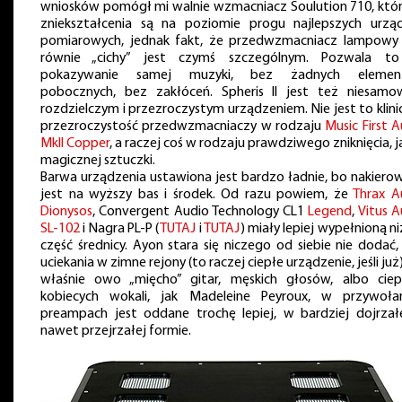
wniosków pomógł mi walnie wzmacniacz Soulution 710, któ
zniekształcenia są na poziomie progu najlepszych urzą
pomiarowych, jednak fakt, że przedwzmacniacz lampowy 
równie „cichy” jest czymś szczególnym. Pozwala t
pokazywanie samej muzyki, bez żadnych elemen
pobocznych, bez zakłóceń. Spheris II jest też niesamow
rozdzielczym i przezroczystym urządzeniem. Nie jest to klin
przezroczystość przedwzmacniaczy w rodzaju
Music First 
MkII Copper
, a raczej coś w rodzaju prawdziwego zniknięcia, 
magicznej sztuczki.
Barwa urządzenia ustawiona jest bardzo ładnie, bo nakiero
jest na wyższy bas i środek. Od razu powiem, że
Thrax A
Dionysos
, Convergent Audio Technology CL1
Legend
,
Vitus A
SL-102
i Nagra PL-P (
TUTAJ
i
TUTAJ
) miały lepiej wypełnioną n
część średnicy. Ayon stara się niczego od siebie nie dodać,
uciekania w zimne rejony (to raczej ciepłe urządzenie, jeśli już)
właśnie owo „mięcho” gitar, męskich głosów, albo ciep
kobiecych wokali, jak Madeleine Peyroux, w przywoła
preampach jest oddane trochę lepiej, w bardziej dojrzałe
nawet przejrzałej formie.