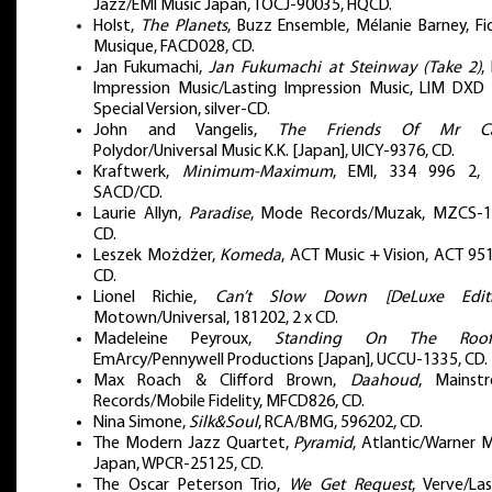
Jazz/EMI Music Japan, TOCJ-90035, HQCD.
Holst,
The Planets
, Buzz Ensemble, Mélanie Barney, Fi
Musique, FACD028, CD.
Jan Fukumachi,
Jan Fukumachi at Steinway (Take 2)
,
Impression Music/Lasting Impression Music, LIM DXD 
Special Version, silver-CD.
John and Vangelis,
The Friends Of Mr Ca
Polydor/Universal Music K.K. [Japan], UICY-9376, CD.
Kraftwerk,
Minimum-Maximum
, EMI, 334 996 2,
SACD/CD.
Laurie Allyn,
Paradise
, Mode Records/Muzak, MZCS-1
CD.
Leszek Możdżer,
Komeda
, ACT Music + Vision, ACT 95
CD.
Lionel Richie,
Can’t Slow Down [DeLuxe Editi
Motown/Universal, 181202, 2 x CD.
Madeleine Peyroux,
Standing On The Roof
EmArcy/Pennywell Productions [Japan], UCCU-1335, CD.
Max Roach & Clifford Brown,
Daahoud
, Mainst
Records/Mobile Fidelity, MFCD826, CD.
Nina Simone,
Silk&Soul
, RCA/BMG, 596202, CD.
The Modern Jazz Quartet,
Pyramid
, Atlantic/Warner 
Japan, WPCR-25125, CD.
The Oscar Peterson Trio,
We Get Request
, Verve/La