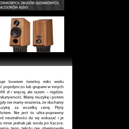
tuje bowiem świetny miks wielu
ć pojedynczo lub grupami w innych
 zł i więcej, ale razem – nigdzie.
unikatywność. Mamy muzykę i potem
nigdy nie mamy wrażenia, że słuchamy
muzykę za wszelką cenę. Płyty
lotem. Nie jest to ultra-poprawny
 neutralności da się wskazać i je
po mnie jednak jak woda po kaczce.
rsja tego tekstu nie obejmowała