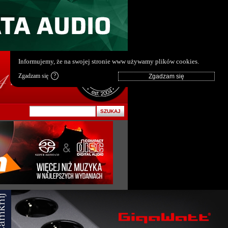
pl
|
en
Informujemy, że na swojej stronie www używamy plików cookies.
Zgadzam się
?