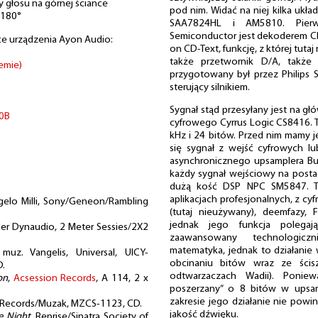
ły głosu na górnej ściance
pod nim. Widać na niej kilka ukła
/180°
SAA7824HL i AM5810. Pierw
Semiconductor jest dekoderem CD.
ce urządzenia Ayon Audio:
on CD-Text, funkcję, z której tutaj
także przetwornik D/A, także 
emie)
przygotowany był przez Philips 
sterujący silnikiem.
Sygnał stąd przesyłany jest na głó
0B
cyfrowego Cyrrus Logic CS8416. T
kHz i 24 bitów. Przed nim mamy je
się sygnał z wejść cyfrowych lu
asynchronicznego upsamplera Bu
każdy sygnał wejściowy na postać
dużą kość DSP NPC SM5847. To
aplikacjach profesjonalnych, z cyf
gelo Milli, Sony/Geneon/Rambling
(tutaj nieużywany), deemfazy, FI
jednak jego funkcja polegają
ler Dynaudio, 2 Meter Sessies/2X2
zaawansowany technologic
matematyka, jednak to działanie
 muz. Vangelis, Universal, UICY-
obcinaniu bitów wraz ze ścis
D.
odtwarzaczach Wadii). Poniew
on
,
Acsession Records
, A 114, 2 x
poszerzany” o 8 bitów w upsam
zakresie jego działanie nie pow
 Records/Muzak, MZCS-1123, CD.
jakość dźwięku.
e Night
, Reprise/Sinatra Society of