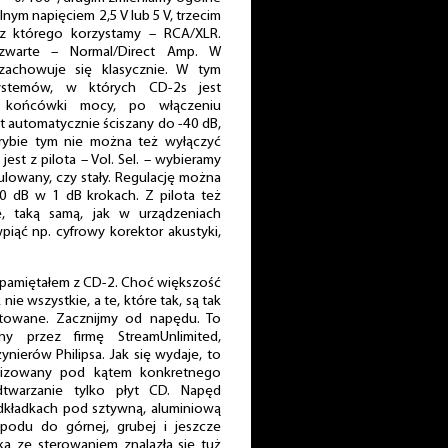
ym napięciem 2,5 V lub 5 V, trzecim
z którego korzystamy – RCA/XLR.
 czwarte – Normal/Direct Amp. W
zachowuje się klasycznie. W tym
ystemów, w których CD-2s jest
 końcówki mocy, po włączeniu
t automatycznie ściszany do -40 dB,
trybie tym nie można też wyłączyć
 jest z pilota – Vol. Sel. – wybieramy
gulowany, czy stały. Regulację można
0 dB w 1 dB krokach. Z pilota też
, taką samą, jak w urządzeniach
wpiąć np. cyfrowy korektor akustyki,
apamiętałem z CD-2. Choć większość
e wszystkie, a te, które tak, są tak
ktowane. Zacznijmy od napędu. To
y przez firmę StreamUnlimited,
ynierów Philipsa. Jak się wydaje, to
lizowany pod kątem konkretnego
dtwarzanie tylko płyt CD. Napęd
kładkach pod sztywną, aluminiową
podu do górnej, grubej i jeszcze
tka ze sterowaniem znalazła się tuż