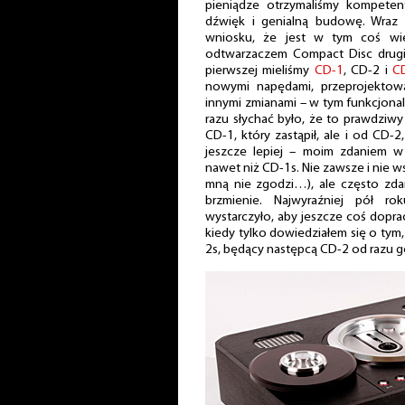
pieniądze otrzymaliśmy kompetent
dźwięk i genialną budowę. Wra
wniosku, że jest w tym coś wię
odtwarzaczem Compact Disc drugi
pierwszej mieliśmy
CD-1
, CD-2 i
C
nowymi napędami, przeprojektow
innymi zmianami – w tym funkcjona
razu słychać było, że to prawdziwy 
CD-1, który zastąpił, ale i od CD
jeszcze lepiej – moim zdaniem w
nawet niż CD-1s. Nie zawsze i nie w
mną nie zgodzi…), ale często zdar
brzmienie. Najwyraźniej pół rok
wystarczyło, aby jeszcze coś dopra
kiedy tylko dowiedziałem się o tym
2s, będący następcą CD-2 od razu 