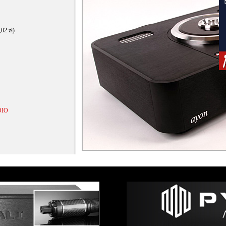
,02 zł)
DIO