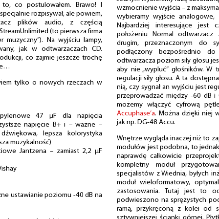
 to, co postulowałem. Brawo! I
wzmocnienie wyjścia – z maksymaln
 specjalnie rozpisywał, ale powiem,
wybieramy wyjście analogowe, 
cz plików audio, z częścią
Najbardziej interesujące jest
reamUnlimited (to pierwsza firma
położeniu Normal odtwarzacz 
er muzyczny”). Na wyjściu lampy,
drugim, przeznaczonym do s
owany, jak w odtwarzaczach CD.
podłączony bezpośrednio do
dukcji, co zajmie jeszcze trochę
odtwarzacza poziom siły głosu jes
zie…
aby nie „wypluć” głośników. W 
regulacji siły głosu. A ta dostępna
wiem tylko o nowych rzeczach w
nią, czy sygnał an wyjściu jest re
przeprowadzać między -60 dB i 
możemy włączyć cyfrową pętle
Accuphase’a
. Można dzięki niej 
opylenowe 47 μF dla napięcia
jak np. DG-48 Accu.
stsze napięcie B+ i – ważne –
dźwiękowa, lepsza kolorystyka
Wnętrze wygląda inaczej niż to z
ksza muzykalność)
modułów jest podobna, to jednak ni
ciowe Jantzena – zamiast 2,2 μF
naprawdę całkowicie przeproje
kompletny moduł przygotowan
Vishay
specjalistów z Wiednia, byłych inż
moduł wieloformatowy, optyma
zastosowania. Tutaj jest to o
zne ustawianie poziomu -40 dB na
podwieszono na sprężystych pod
ramą, przykręconą z kolei od s
sztywniejszej ścianki górnej. Pły