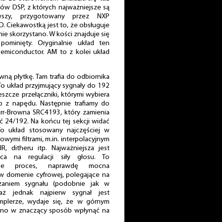
dów DSP, z których najważniejsze są
szy, przygotowany przez NXP
 Ciekawostką jest to, że obsługuje
 nie skorzystano. W kości znajduje się
pominięty. Oryginalnie układ ten
Semiconductor. AM to z kolei układ
wną płytkę. Tam trafia do odbiornika
o układ przyjmujący sygnały do 192
szcze przełączniki, którymi wybiera
b z napędu. Następnie trafiamy do
rr-Browna SRC4193, który zamienia
 24/192. Na końcu tej sekcji widać
 układ stosowany najczęściej w
rowymi filtrami, m.in. interpolacyjnym
R, ditheru itp. Najważniejsza jest
ca na regulacji siły głosu. To
znie proces, naprawdę mocna
 w domenie cyfrowej, polegające na
zaniem sygnału (podobnie jak w
aż jednak najpierw sygnał jest
plerze, wydaje się, że w górnym
inno w znaczący sposób wpłynąć na