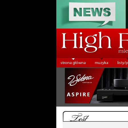
strona główna
muzyka
listy/
Test