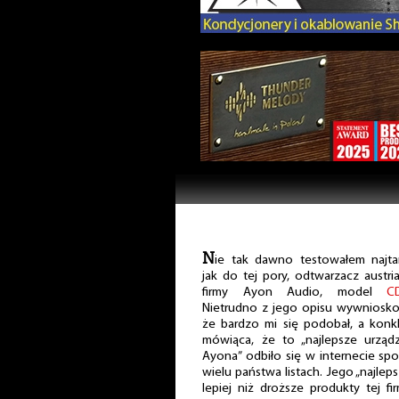
N
ie tak dawno testowałem najta
jak do tej pory, odtwarzacz austria
firmy Ayon Audio, model
C
Nietrudno z jego opisu wywniosk
że bardzo mi się podobał, a konkl
mówiąca, że to „najlepsze urząd
Ayona” odbiło się w internecie s
wielu państwa listach. Jego „najlep
lepiej niż droższe produkty tej fi