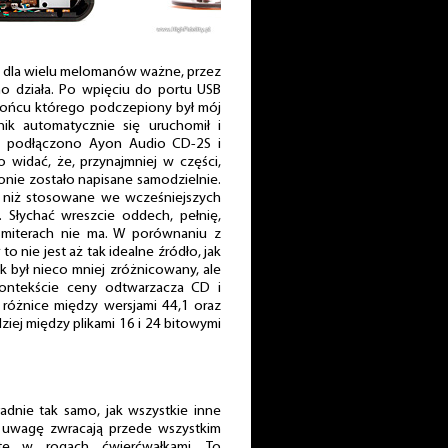
ę dla wielu melomanów ważne, przez
no działa. Po wpięciu do portu USB
a końcu którego podczepiony był mój
ik automatycznie się uruchomił i
e podłączono Ayon Audio CD-2S i
 widać, że, przynajmniej w części,
ie zostało napisane samodzielnie.
 niż stosowane we wcześniejszych
 Słychać wreszcie oddech, pełnię,
nsmiterach nie ma. W porównaniu z
o nie jest aż tak idealne źródło, jak
 był nieco mniej zróżnicowany, ale
kontekście ceny odtwarzacza CD i
 różnice między wersjami 44,1 oraz
dziej między plikami 16 i 24 bitowymi
dnie tak samo, jak wszystkie inne
– uwagę zwracają przede wszystkim
ęte w rogach ćwierćwałkami. To