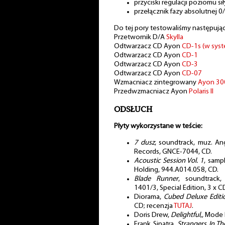
przyciski regulacji poziomu si
przełącznik fazy absolutnej 0
Do tej pory testowaliśmy następują
Przetwornik D/A
Skylla
Odtwarzacz CD Ayon
CD-1s (w syst
Odtwarzacz CD Ayon
CD-1
Odtwarzacz CD Ayon
CD-3
Odtwarzacz CD Ayon
CD-07
Wzmacniacz zintegrowany
Ayon 30
Przedwzmacniacz Ayon
Polaris II
ODSŁUCH
Płyty wykorzystane w teście:
7 dusz
, soundtrack, muz. An
Records, GNCE-7044, CD.
Acoustic Session Vol. 1
, samp
Holding, 944.A014.058, CD.
Blade Runner
, soundtrack,
1401/3, Special Edition, 3 x C
Diorama,
Cubed Deluxe Editi
CD; recenzja
TUTAJ
.
Doris Drew,
Delightful
,, Mode
Frank Sinatra,
Strangers In Th