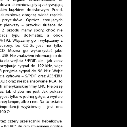
rylowo-aluminiową płytą zakrywającą
kim krążkiem dociskowym. Przed,
 aluminiową obręczą widać rządek,
przycisków. Oprócz sterujących
pierwszy – przyciski służące do
ć. Z przodu mamy spory, choć nie
tlacz typu dot-matrix, a obok
4/192. Włączamy go i wyłączamy z
łoczony, bo CD-2s jest nie tylko
CD. Można go wykorzystać jako
 USB. Nie znalazłem informacji co do
 dla wejścia S/PDIF, ale – jak zaraz
przyjmuje sygnał do 192 kHz, więc
SB przyjmie sygnał do 96 kHz. Wejść
ia cyfrowe – S/PDIF oraz AES/EBU.
 XLR oraz niezbalansowane RCA. To
 amerykańskiej firmy CNC. Nie piszę
ż tak chyba nie jest. Jak pokaże
est tylko w jednej gałęzi, a wyjście
ej lampie, albo i nie. Na to ostatni
mpedancji wyjściowej – jest ona
 300 Ω.
też cztery przełączniki hebelkowe.
 – 0/180°, drugim zmieniamy ogólne