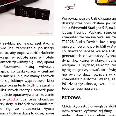
Ponieważ wejście USB okazuje si
dłuższy czas posłuchałem, jak o
kabla Wireworld Starlight 5.2, n
laptop Hewled Packard, sterown
komputer zakomunikował mi, ż
TE7028 Audio Device. Już z tego
zo szybko, ponieważ szef Ayona,
oprogramowanie portu USB w Ayon
owie na zaproszenie polskiego
To znacząco lepsze wejście USB
 po to, aby poprowadzić szkolenie
generacjach odtwarzaczy Ayona.
 okazji i w sobotę rano w hotelu
dynamikę, której w starych tra
lantach zjawiliśmy się – mój aparat
wersjami CD słychać, że komputer t
ja. Rozmowa, którą wówczas
by się mogło wydawać, bo dźwięk
ająca, co zaskakująca – Gerhard
nie była to duża różnica i w 
po imieniu i nie, nie mamy żadnych
komputera nieistotna. Ważne, że
u się lubimy) wyprostował kilka
96 kHz są słyszalne, a jeszcze bar
 przy okazji testu
Skylli
, przyznał mi
tego samego nagrania.
ilku innych rzeczy i zdradził parę
w trakcie opracowywania i zostanie
BUDOWA
ej w
„Audio”
. Już teraz chciałbym
trzy sfery, o których wspomniałem.
CD-2s Ayon Audio wygląda dokła
je się, że urządzenia Ayona
odtwarzacze cyfrowe tej firmy 
inach. Potwierdzają to duże, nowe
grube, aluminiowe płyty, spi