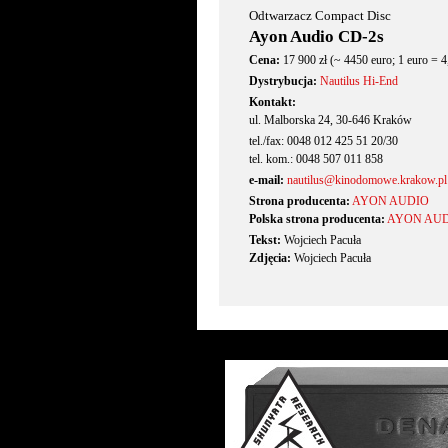
Odtwarzacz Compact Disc
Ayon Audio CD-2s
Cena:
17 900 zł (~ 4450 euro; 1 euro = 4
Dystrybucja:
Nautilus Hi-End
Kontakt:
ul. Malborska 24, 30-646 Kraków
tel./fax: 0048 012 425 51 20/30
tel. kom.: 0048 507 011 858
e-mail:
nautilus@kinodomowe.krakow.pl
Strona producenta:
AYON AUDIO
Polska strona producenta:
AYON AU
Tekst:
Wojciech Pacuła
Zdjęcia:
Wojciech Pacuła