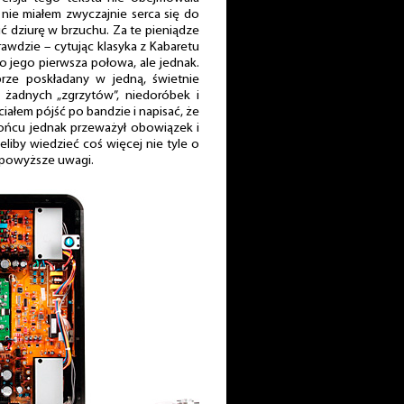
nie miałem zwyczajnie serca się do
ć dziurę w brzuchu. Za te pieniądze
awdzie – cytując klasyka z Kabaretu
 jego pierwsza połowa, ale jednak.
rze poskładany w jedną, świetnie
 żadnych „zgrzytów”, niedoróbek i
ałem pójść po bandzie i napisać, że
ońcu jednak przeważył obowiązek i
liby wiedzieć coś więcej nie tyle o
 powyższe uwagi.