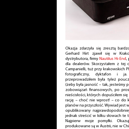
Okazja zdarzyła się zresztą bard
Gerhard Hirt zjawił się w Krak
dystrybutora, firmy
Nautilus Hi-End
,
dla dealerów. Skorzystałem z tej
Campanielli, tuż przy krakowskich P
fotograficzny, dyktafon i 
przeprowadziłem była tyleż poucz
(żeby była jasność – tak, jesteśmy 
zobowiązań finansowych, po prost
nieścisłości, których dopuściłem się
rację – choć nie wprost! – co do k
planów na przyszłość. Wywiad jest 
opublikowany najprawdopodobni
jednak streścić w kilku słowach te 
Najpierw moje pomyłki. Okazu
produkowane są w Austrii, nie w Ch