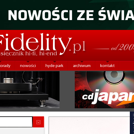
porady
nowości
hyde park
archiwum
kontakt