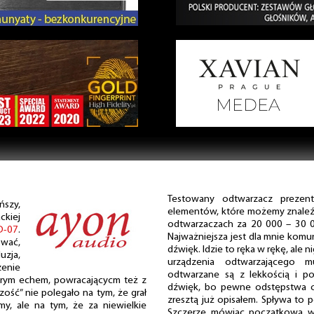
Testowany odtwarzacz prezen
ńszy,
elementów, które możemy znaleź
ckiej
odtwarzaczach za 20 000 – 30 000
D-07
.
Najważniejsza jest dla mnie kom
ować,
dźwięk. Idzie to ręka w rękę, ale 
uzja,
urządzenia odtwarzającego 
zenie
odtwarzane są z lekkością i po
porym echem, powracającycm też z
dźwięk, bo pewne odstępstwa od
szość” nie polegało na tym, że grał
zresztą już opisałem. Spływa to 
rmy, ale na tym, że za niewielkie
Szczerze mówiąc początkowa we