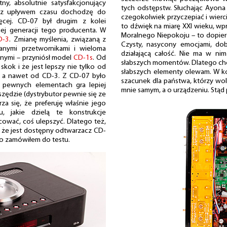
ny, absolutnie satysfakcjonujący
tych odstępstw. Słuchając Ayona 
z z upływem czasu dochodzę do
czegokolwiek przyczepiać i wierci
cej. CD-07 był drugim z kolei
to dźwięk na miarę XXI wieku, wpr
ej generacji tego producenta. W
Moralnego Niepokoju – to dopiero
D-3
. Zmianę myślenia, związaną z
Czysty, nasycony emocjami, dob
anymi przetwornikami i wieloma
działającą całość. Nie ma w nim
lnymi – przyniósł model
CD-1s
. Od
słabszych momentów. Dlatego chci
skok i że jest lepszy nie tylko od
słabszych elementy olewam. W k
-2, a nawet od CD-3. Z CD-07 było
szacunek dla państwa, którzy wole
 pewnych elementach gra lepiej
mnie samym, a o urządzeniu. Stąd
szędzie (dystrybutor pewnie się ze
za się, że preferuję właśnie jego
u, jakie dzielą te konstrukcje
cować, coś ulepszyć. Dlatego też,
, że jest dostępny odtwarzacz CD-
go zamówiłem do testu.