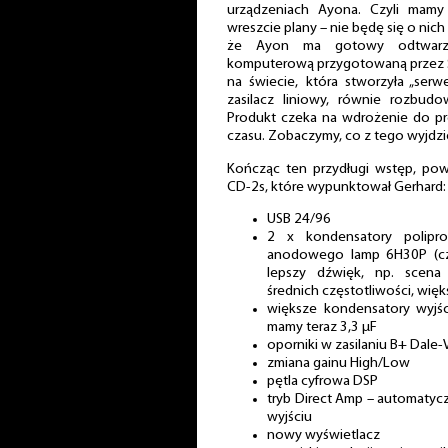
urządzeniach Ayona. Czyli mamy
wreszcie plany – nie będę się o nich
że Ayon ma gotowy odtwarza
komputerową przygotowaną przez St
na świecie, która stworzyła „serw
zasilacz liniowy, równie rozbud
Produkt czeka na wdrożenie do pro
czasu. Zobaczymy, co z tego wyjd
Kończąc ten przydługi wstęp, po
CD-2s, które wypunktował Gerhard:
USB 24/96
2 x kondensatory polipr
anodowego lamp 6H30P (czy
lepszy dźwięk, np. scena 
średnich częstotliwości, wię
większe kondensatory wyjś
mamy teraz 3,3 μF
oporniki w zasilaniu B+ Dale-
zmiana gainu High/Low
pętla cyfrowa DSP
tryb Direct Amp – automatyc
wyjściu
nowy wyświetlacz