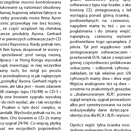
z szczególnie mocno kontrolowana
odtwarzacz typu top-loader, z ak
odukowane są natomiast obudowy.
komorę CD, zintegrowaną z lek
łasnej, kupionej właśnie fabryce w
wystającą ponad górną ściankę,
trzeby powstała nowa firma Ayon
podświetlanych na czerwono, 
onic przywołuję nie bez kozery,
napędem mamy tu też – po raz 
 że część urządzeń tej chińskiej
pogłaśniania i do zmiany wejś
tarsze produkty Ayona. Gerhard
największy, czerwony wyświe
PCB w pierwszych odtwarzaczach CD
podświetlane logo upsamplera 2
 przez Raysonica. Kiedy jednak ten,
pilota. Tył jest wyjątkowo zat
h firm bywa, skopiował te wzory i
zintegrowanym odtwarzaczem 
ął sprzedawać pod swoją nazwą,
przetwornik D/A, także z wejściem
półpracy i w Hong Kongu wyszukał
górnej częstotliwości próbkowania
upił, inwestując w niej wszystkie
zobaczymy – odbiornik cyfrowy 
ważny ruch, bo mógł po prostu
zakładam, że tak właśnie jest. U
ko przedsiębiorcę w jak najlepszym
cyfrowych mamy dwa i dwa wyjśc
z „pomyłką” Ayona. Gerhard nigdy o
Wyjścia analogowe też są dwa –
wie, ale taka jest – moim zdaniem
ostatnie na znakomitych gniazdach
USB starego typu (16/48) w CD-5 i
o „zbalansowanym XLR”, poniewa
ały one bowiem sygnału wysokiej
ogląd wnętrza, sygnał prowadzony j
do nich wysłać, ale i tak wszystko
albo jest symetryzowane na ostatni
. Pisałem o tym dość cierpko, w
wskazywałyby dane dotyczące i
andalik. Wychodzi jednak na to, że
identyczna dla RCA i XLR i wynosi
zystkim. Oto bowiem w CD-2s mamy
cy sygnał 24/96. Co więcej, płytkę
Oprócz wyjść tylna ścianka nosi 
ać we wszystkich poprzednich
Jednym wybieramy fazę absolutną