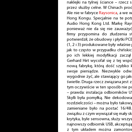
naklejki na tylnej ściance – rzec
przez służby celne. W Chinach pr
Ale nie w fabryce
Raysonica
, a we w
Hong Kongu. Specjalnie na te po
Audio Hong Kong Ltd. Markę Rays
ponieważ nie da się nie zauważyć,
firmy przypomina do złudzenia s
potwierdził, że obudowy i płytki 
(1, 2 i 3) produkowane były właśnie
jak to często w przypadku chińskic
po ich lekkiej modyfikacji zacz
Gerhard Hirt wycofał się z tej ws
nową fabrykę, którą dość szybko k
swoje pieniądze. Niezwykle od
wygodnie żyć, ale stawiający go ja
świetle. Druga rzecz związana jest 
tym oczywiście w ten sposób nie po
– prawda: instalacja odbiorników 
Skylli była pomyłką. Nie dekodow
rozdzielczości – można było takowy 
zamieniane było na postać 16/48
związku z czym wywiązał się mały sk
krytyka, byle sensowna, służy ws
najnowszy odbiornik USB, akceptują
z tym układem można zamontow