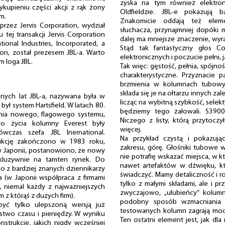
zyska na tym również elektro
kupieniu części akcji z rąk żony
Oldfieldzie. JBL-e pokazują 
m.
Znakomicie oddają też eleme
rzez Jervis Corporation, wydział
słuchacza, przynajmniej dopóki
ej transakcji Jervis Corporation
dalej ma mniejsze znaczenie, wyr
onal Industries, Incorporated, a
Stąd tak fantastyczny głos Co
on, został prezesem JBL-a. Warto
elektronicznych i poczucie pełni, 
m loga JBL.
Tak więc: gęstość, pełnia, spójno
charakterystyczne. Przyznacie
brzmienia w kolumnach tubowyc
składa się je na ołtarzu innych zal
ych lat JBL-a, nazywana była w
licząc na wybitną szybkość, selek
był system Hartsfield. W latach 80.
będziemy tego żałowali. S3900
nia nowego, flagowego systemu,
Niczego z listy, którą przytoczy
 do życia kolumny Everest były
więcej.
ówczas szefa JBL Inernational.
Na przykład czystą i pokazują
ukcję zakończono w 1983 roku,
zakresu, górę. Głośniki tubowe 
w Japonii, postanowiono, że nowy
nie potrafię wskazać miejsca, w k
skluzywnie na tamten rynek. Do
nawet artefaktów w dźwięku, k
o z bardziej znanych dziennikarzy
świadczyć. Mamy detaliczność i roz
 (w Japonii współpraca z firmami
tylko z małymi składami, ale i pr
, niemal każdy z najważniejszych
zwyczajowo, „ulubieńcy” kolu
 z którąś z dużych firm).
podobny sposób wzmacniania 
być tylko ulepszoną wersją już
testowanych kolumn zagrają mocn
stwo czasu i pieniędzy. W wyniku
Ten ostatni element jest, jak dl
strukcje, jakich nigdy wcześniej