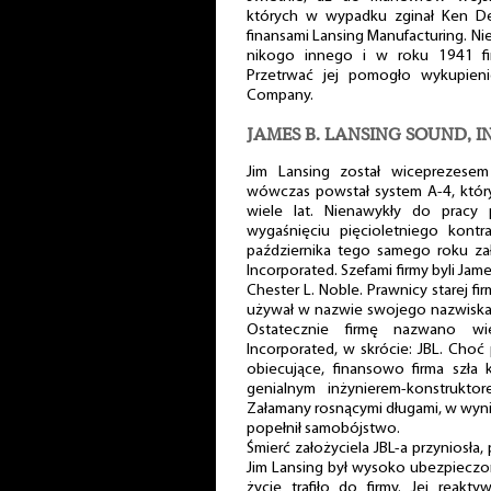
których w wypadku zginał Ken Dec
finansami Lansing Manufacturing. Nie
nikogo innego i w roku 1941 fi
Przetrwać jej pomogło wykupieni
Company.
JAMES B. LANSING SOUND, 
Jim Lansing został wiceprezesem
wówczas powstał system A-4, który
wiele lat. Nienawykły do pracy
wygaśnięciu pięcioletniego kont
października tego samego roku zał
Incorporated. Szefami firmy byli Ja
Chester L. Noble. Prawnicy starej fi
używał w nazwie swojego nazwiska, k
Ostatecznie firmę nazwano w
Incorporated, w skrócie: JBL. Choć
obiecujące, finansowo firma szła 
genialnym inżynierem-konstrukto
Załamany rosnącymi długami, w wyni
popełnił samobójstwo.
Śmierć założyciela JBL-a przyniosła,
Jim Lansing był wysoko ubezpieczony
życie trafiło do firmy. Jej reakt