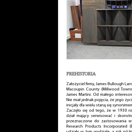
PREHISTORIA
Założyciel firmy, James Bullough Lan
Macoupin County (Millwood Townshi
James Martini. Od małego interesow
Nie miał jednak pojęcia, że jego życ
inicjały dla wielu staną się synonim
Zaczęło się od tego, że w 1930 rok
dział mający serwisować i skonst
przeznaczone do zastosowania w k
Research Products Incorporated (
udziały w tym wydziale, a rok póź