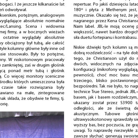
gaci. I że jeszcze kilkanaście lat
repertuar. Po jakiś dziesięciu la
zeń odwoływał.
180º i płyta z Methenym jest, 
ikserskim, potężnym, analogowym
muzycznie. Okazało się też, że j
wyglądające absolutnie normalnie
nagranego przez Kena Christian
tec/Lansing. Scena i widownia
Naim label. JBL-le moją ocenę p
mej firmy, a w bocznych wieżach
większość, nawet bardzo drogic
 ostatnie wyglądały absolutnie
siła duetu fortepianu i kontrabasu.
y obciążony był tubą, ale całość
Niskie dźwięki tych kolumn są m
tyle kolumny główne były inne od
dobrą rozdzielczość – na tyle do
sie stosowało. Były to potężne,
tego, że Christianson użył do 
ny. W niskotonowym pracowały
dwóch, widocznych na zdjęcia
zamkniętej, zaś w drugim głośnik
konfiguracji (mikrofony wygląda
ącą ponad metr tubą i głośnik
pewności), choć moc basu mo
. Co więcej: monitory sceniczne
trzeciego, blisko postawioneg
środku których umieszczona była
bezpośredni. Tak nie było, to n
asie takie rozwiązania były
technice True Stereo, jednak JB
stawiano na małe, zintegrowane
basem, jak i basem rozdzielczym,
ak składa, że obydwie te firmy, tj.
ukazany został przez S3900 ta
orię.
odległości, ale ze świetną d
akustycznym. Tubowe głośni
ultrawysokotonowy sprawdziły sie
wyższy bas, bez poczucia, że gra
uwagi. To naprawdę niezwykłe z
zawsze słychać: generują swoiste