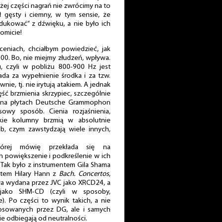
użej części nagrań nie zwrócimy na to
ł gęsty i ciemny, w tym sensie, że
ukować” z dźwięku, a nie było ich
omicie!
łceniach, chciałbym powiedzieć, jak
00. Bo, nie miejmy złudzeń, wpływa.
u, czyli w pobliżu 800-900 Hz jest
da za wypełnienie środka i za tzw.
nie, tj. nie irytują atakiem. A jednak
ęść brzmienia skrzypiec, szczególnie
p. na płytach Deutsche Grammophon
owy sposób. Cienia rozjaśnienia,
ańskie kolumny brzmią w absolutnie
b, czym zawstydzają wiele innych,
órej mówię przekłada się na
h powiększenie i podkreślenie w ich
Tak było z instrumentem Gila Shama
ntem Hilary Hann z
Bach. Concertos
,
ła wydana przez JVC jako XRCD24, a
 jako SHM-CD (czyli w sposoby,
). Po części to wynik takich, a nie
tosowanych przez DG, ale i samych
ie odbiegają od neutralności.