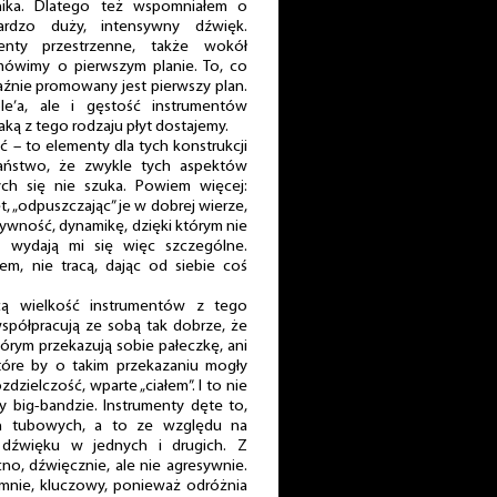
nika. Dlatego też wspomniałem o
bardzo duży, intensywny dźwięk.
nty przestrzenne, także wokół
 mówimy o pierwszym planie. To, co
aźnie promowany jest pierwszy plan.
le’a, ale i gęstość instrumentów
jaką z tego rodzaju płyt dostajemy.
ść – to elementy dla tych konstrukcji
 państwo, że zwykle tych aspektów
h się nie szuka. Powiem więcej:
et, „odpuszczając” je w dobrej wierze,
tywność, dynamikę, dzięki którym nie
 wydają mi się więc szczególne.
łem, nie tracą, dając od siebie coś
cą wielkość instrumentów z tego
współpracują ze sobą tak dobrze, że
tórym przekazują sobie pałeczkę, ani
tóre by o takim przekazaniu mogły
dzielczość, wparte „ciałem”. I to nie
zy big-bandzie. Instrumenty dęte to,
mn tubowych, a to ze względu na
dźwięku w jednych i drugich. Z
o, dźwięcznie, ale nie agresywnie.
a mnie, kluczowy, ponieważ odróżnia