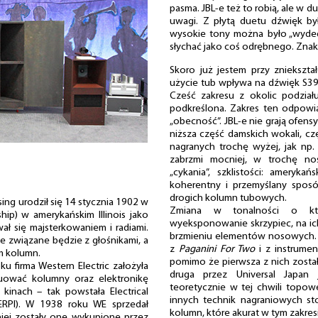
pasma. JBL-e też to robią, ale w d
uwagi. Z płytą duetu dźwięk by
wysokie tony można było „wyded
słychać jako coś odrębnego. Znak
Skoro już jestem przy zniekszta
użycie tub wpływa na dźwięk S39
Cześć zakresu z okolic podział
podkreślona. Zakres ten odpowia
„obecność”. JBL-e nie grają ofensyw
niższa część damskich wokali, cz
nagranych trochę wyżej, jak n
zabrzmi mocniej, w trochę nos
„cykania”, szklistości: ameryk
koherentny i przemyślany sposó
drogich kolumn tubowych.
sing urodził się 14 stycznia 1902 w
Zmiana w tonalności o kt
p) w amerykańskim Illinois jako
wyeksponowanie skrzypiec, na ic
ał się majsterkowaniem i radiami.
brzmieniu elementów nosowych. 
ie związane będzie z głośnikami, a
z
Paganini For Two
i z instrume
em kolumn.
pomimo że pierwsza z nich zosta
u firma Western Electric założyła
druga przez Universal Japan
ruować kolumny oraz elektronikę
teoretycznie w tej chwili topowe
inach – tak powstała Electrical
innych technik nagraniowych s
ERPI). W 1938 roku WE sprzedał
kolumn, które akurat w tym zakres
niej zostały one wykupione przez