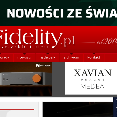
porady
nowości
hyde park
archiwum
kontakt