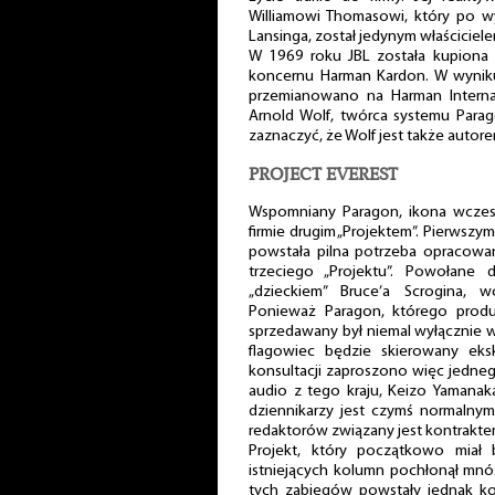
Williamowi Thomasowi, który po wy
Lansinga, został jedynym właściciele
W 1969 roku JBL została kupiona p
koncernu Harman Kardon. W wyniku t
przemianowano na Harman Internati
Arnold Wolf, twórca systemu Parag
zaznaczyć, że Wolf jest także autore
PROJECT EVEREST
Wspomniany Paragon, ikona wczesn
firmie drugim „Projektem”. Pierwszym 
powstała pilna potrzeba opracowa
trzeciego „Projektu”. Powołane
„dzieckiem” Bruce’a Scrogina, w
Ponieważ Paragon, którego prod
sprzedawany był niemal wyłącznie 
flagowiec będzie skierowany ek
konsultacji zaproszono więc jedneg
audio z tego kraju, Keizo Yamanaka
dziennikarzy jest czymś normalnym
redaktorów związany jest kontraktem
Projekt, który początkowo miał 
istniejących kolumn pochłonął mnó
tych zabiegów powstały jednak kon