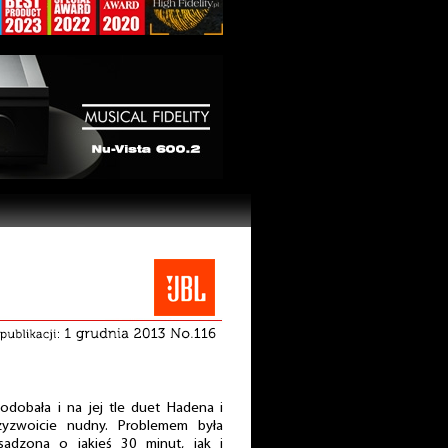
odobała i na jej tle duet Hadena i
zyzwoicie nudny. Problemem była
adzona o jakieś 30 minut, jak i