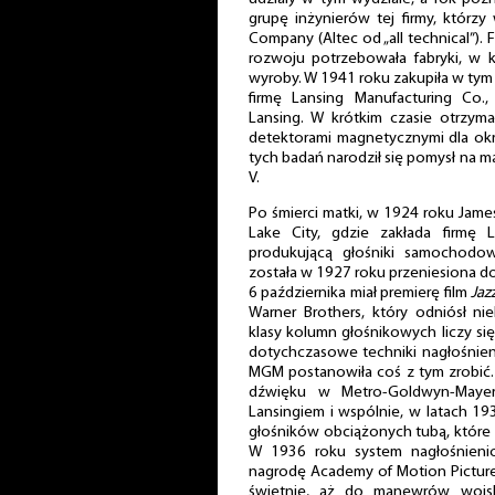
grupę inżynierów tej firmy, którzy
Company (Altec od „all technical”). 
rozwoju potrzebowała fabryki, w 
wyroby. W 1941 roku zakupiła w tym 
firmę Lansing Manufacturing Co.
Lansing. W krótkim czasie otrzym
detektorami magnetycznymi dla o
tych badań narodził się pomysł na 
V.
Po śmierci matki, w 1924 roku James
Lake City, gdzie zakłada firmę 
produkującą głośniki samochodow
została w 1927 roku przeniesiona 
6 października miał premierę film
Jaz
Warner Brothers, który odniósł nie
klasy kolumn głośnikowych liczy s
dotychczasowe techniki nagłośnien
MGM postanowiła coś z tym zrobić. 
dźwięku w Metro-Goldwyn-Mayer
Lansingiem i wspólnie, w latach 1
głośników obciążonych tubą, które s
W 1936 roku system nagłośnienio
nagrodę Academy of Motion Picture 
świetnie, aż do manewrów woj