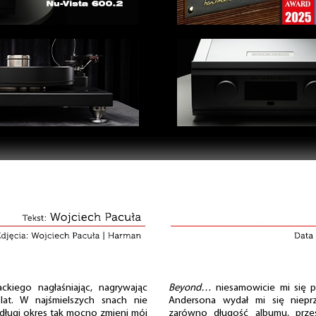
ackiego nagłaśniając, nagrywając
Beyond…
niesamowicie mi się p
lat. W najśmielszych snach nie
Andersona wydał mi się niepr
edługi okres tak mocno zmieni mój
zarówno długość albumu, przes