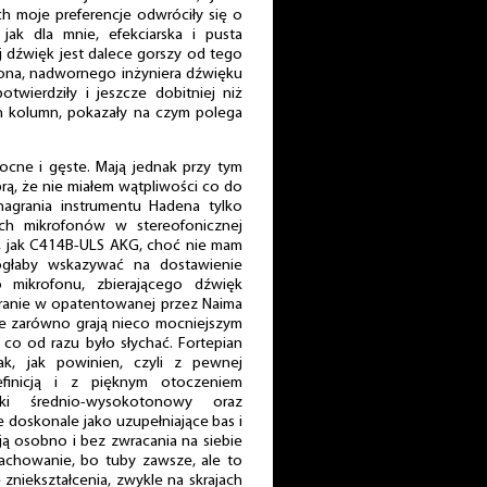
tach moje preferencje odwróciły się o
jak dla mnie, efekciarska i pusta
ej dźwięk jest dalece gorszy od tego
sona, nadwornego inżyniera dźwięku
otwierdziły i jeszcze dobitniej niż
h kolumn, pokazały na czym polega
ocne i gęste. Mają jednak przy tym
brą, że nie miałem wątpliwości co do
nagrania instrumentu Hadena tylko
ch mikrofonów w stereofonicznej
ją, jak C414B-ULS AKG, choć nie mam
głaby wskazywać na dostawienie
o mikrofonu, zbierającego dźwięk
agranie w opatentowanej przez Naima
L-e zarówno grają nieco mocniejszym
 co od razu było słychać. Fortepian
k, jak powinien, czyli z pewnej
efinicją i z pięknym otoczeniem
ki średnio-wysokotonowy oraz
 doskonale jako uzupełniające bas i
ją osobno i bez zwracania na siebie
achowanie, bo tuby zawsze, ale to
 zniekształcenia, zwykle na skrajach