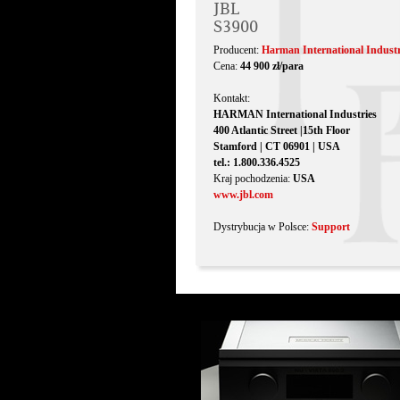
JBL
S3900
Producent:
Harman International Industri
Cena:
44 900 zł/para
Kontakt:
HARMAN International Industries
400 Atlantic Street |15th Floor
Stamford | CT 06901 | USA
tel.: 1.800.336.4525
Kraj pochodzenia:
USA
www.jbl.com
Dystrybucja w Polsce:
Support