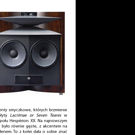
menty smyczkowe, których brzmienie
płyty
Lacrimae or Seven Teares
w
espołu Hespèrion XX. Na najnowszym
e było równie gęste, z akcentem na
adenem. To z kolei dała o sobie znać