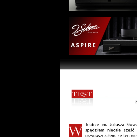
Teatrze im. Juliusza Słow
spędziłem niecałe sześć 
przypuszczałem, że ten ni