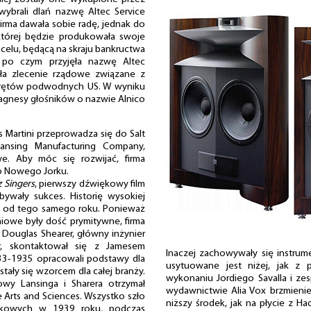
 wybrali dlań nazwę Altec Service
Firma dawała sobie radę, jednak do
której będzie produkowała swoje
celu, będącą na skraju bankructwa
, po czym przyjęła nazwę Altec
ała zlecenie rządowe związane z
krętów podwodnych US. W wyniku
magnesy głośników o nazwie Alnico
 Martini przeprowadza się do Salt
Lansing Manufacturing Company,
e. Aby móc się rozwijać, firma
do Nowego Jorku.
z Singers
, pierwszy dźwiękowy film
bywały sukces. Historię wysokiej
ię od tego samego roku. Ponieważ
iowe były dość prymitywne, firma
Douglas Shearer, główny inżynier
, skontaktował się z Jamesem
Inaczej zachowywały się instru
933-1935 opracowali podstawy dla
usytuowane jest niżej, jak z 
tały się wzorcem dla całej branży.
wykonaniu Jordiego Savalla i z
wy Lansinga i Sharera otrzymał
wydawnictwie Alia Vox brzmieni
Arts and Sciences. Wszystko szło
niższy środek, jak na płycie z H
skowych w 1939 roku, podczas