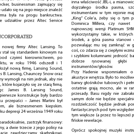
inna właściwość JBL-i, a mianow
ker, businessman zajmujący się
dojrzałego środka pasma, sz
 udało się na jego miejsce znaleźć
instrumentami w tym rejonie ma
rma była na progu bankructwa.
„King” Cole’a, żeby się o tym 
e udziałów przez Altec Service
Dominica Millera, czy nawet
najnowszej wersji Platinum SH
wykorzystajmy takie, w których
INCORPORATED
środek, a góra pasma stanowi d
pozwalając mu się zamknąć w g
 nowej firmy Altec Lansing. To
coś, co zdarza się z ciepłymi wz
 stał się standardem kinowym na
i szybkimi kolumnami: jedność ba
 pod czyimś kierownictwem, po
dobrze rysowanej głębi 
raktu, w roku 1946 odszedł i 1
instrumentów/głosów.
ożył nową firmę, Lansing Sound,
Przy Hadenie wspomniałem o
mes B. Lansing, Chauncey Snow oraz
akustyce wnętrza. Było to możliw
rmy wymogli na nim jednak, aby nie
barwy głośników tubowych i pełni
tóre kojarzyło się ze starą firmą.
ostatnie grają mocno, ale w r
ięc James B. Lansing Sound,
przesady. Basu nigdy nie zabrak
 pierwsze konstrukcje były bardzo
samym dole nie będzie specjalni
ku przepaści – James Martini był
rozdzielczość będzie jednak po
rem, ale biznesmenem kiepskim.
fantastycznych pod tym względ
ku depresji 24 września 1949 roku
tym większe (a przez to lepsze) 
fińskie rewelacje.
 paradoksalnie, zastrzyk finansowy:
, a dwie trzecie z jego polisy na
Oprócz spokojnej muzyki instr
ywację zawdzięczamy skarbnikowi,