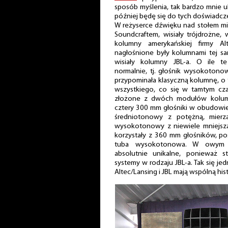
sposób myślenia, tak bardzo mnie ubo
później będę się do tych doświadc
W reżyserce dźwięku nad stołem m
Soundcraftem, wisiały trójdrożne, 
kolumny amerykańskiej firmy Al
nagłośnione były kolumnami tej sa
wisiały kolumny JBL-a. O ile te
normalnie, tj. głośnik wysokotonow
przypominała klasyczną kolumnę, o 
wszystkiego, co się w tamtym cza
złożone z dwóch modułów kolum
cztery 300 mm głośniki w obudowie 
średniotonowy z potężną, mierz
wysokotonowy z niewiele mniejszą
korzystały z 360 mm głośników, po
tuba wysokotonowa. W owym cz
absolutnie unikalne, ponieważ 
systemy w rodzaju JBL-a. Tak się jedn
Altec/Lansing i JBL mają wspólną hist