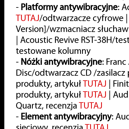
-
Platformy antywibracyjne
: A
TUTAJ
/odtwarzacze cyfrowe |
Version]/wzmacniacz słuchaw
| Acoustic Revive RST-38H/t
testowane kolumny
-
Nóżki antywibracyjne
: Franc
Disc/odtwarzacz CD /zasilac
produkty, artykuł
TUTAJ
| Fin
produkty, artykuł
TUTAJ
| Aud
Quartz, recenzja
TUTAJ
-
Element antywibracyjny
: Au
sieciowy, recenzja
TUTAJ