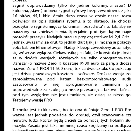
Express.
Sygnał doprowadzamy tylko do jednej kolumny, „master”. D
kolumna, „slave”, odbiera sygnał cyfrowy bezprzewodowo, z jak
16 bitów, 44,1 kHz. Armin dużo czasu w czasie naszej roz
poświęcił na opis działania sytemu, a to dlatego, że chodzi
przesyłanie sygnału między kolumnami bez „drutu” i to tak, aby ni
narażony na zniekształcenia. Specjalnie pod tym kątem napi
protokół przesyłu. Nadajnik pracuje przy częstotliwości 2,4 GHz. 
jednak uważamy, że drut, to jednak drut (jak ja), można je połącz
sobą kablem Ethernetowym. Nadajnik bezprzewodowy automatyc
się wówczas wyłącza. Ciekawostką jest fakt, że konstrukcje dos
są w dwóch wersjach, różniących się tylko oprogramowani
„tańsza” (o nazwie Zero 1) kosztuje 9900 euro za parę, a drożs
nazwie Zero 1 PRO) 11 500 euro, też za dwie sztuki. Co pokazuj
jest dzisiaj prawdziwym kosztem – software. Droższa wersja zo
zaprojektowana pod kątem bezkompromisowego aud
zastosowano w niej oprogramowanie „minimum pha
odpowiedzialne za szokująco niskie przesunięcia fazowe. Tańsz
pod tym względem nie jest ułomkiem, ale osiągi są nieco gor
Testujemy wersję PRO.
Technika jest tu kluczowa, bo to ona definiuje Zero 1 PRO. R
ważne jest jednak podejście do obsługi, czyli szanowanie cza
nerwów ludzi, którzy będą chcieli za pomocą tych kolumn słu
muzyki. Zasada jest taka: im mniej czasu spędzamy na podłącza