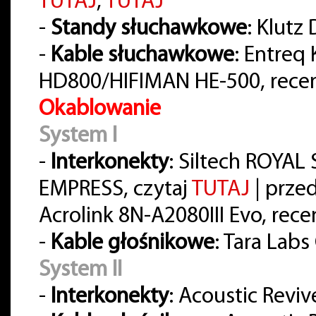
TUTAJ
,
TUTAJ
-
Standy słuchawkowe
: Klutz
-
Kable słuchawkowe
: Entreq
HD800/HIFIMAN HE-500, rece
Okablowanie
System I
-
Interkonekty
: Siltech ROYA
EMPRESS, czytaj
TUTAJ
| prze
Acrolink 8N-A2080III Evo, rece
-
Kable głośnikowe
: Tara Lab
System II
-
Interkonekty
: Acoustic Reviv