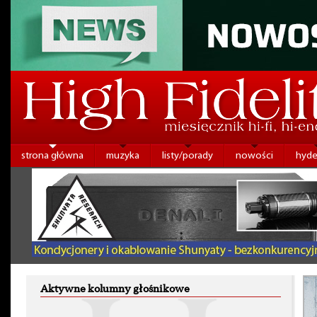
strona główna
muzyka
listy/porady
nowości
hyde
Aktywne kolumny głośnikowe