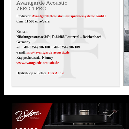
Avantgarde Acoustic
ZERO 1 PRO
Producent:
Avantgarde Acoustic Lautsprechersysteme GmbH
Cena:
11 500 euro/para
Kontakt:
Nibelungenstrasse 349 | D-64686 Lautertal – Reichenbach
Germany
tel.:
+49 (6254) 306 100
|
+49 (6254) 306 109
e-mail:
info@avantgarde-acoustic.de
Kraj pochodzenia:
Niemcy
www.avantgarde-acoustic.de
Dystrybucja w Polsce:
Eter Audio