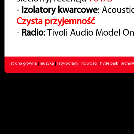
-
Izolatory kwarcowe
: Acousti
Czysta przyjemność
-
Radio
: Tivoli Audio Model O
strona główna
|
muzyka
|
listy/porady
|
nowości
|
hyde park
|
archi