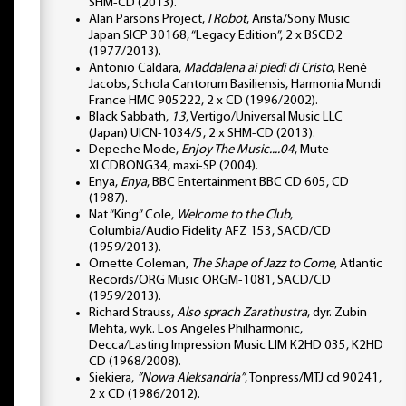
SHM-CD (2013).
Alan Parsons Project,
I Robot
, Arista/Sony Music
Japan SICP 30168, “Legacy Edition”, 2 x BSCD2
(1977/2013).
Antonio Caldara,
Maddalena ai piedi di Cristo
, René
Jacobs, Schola Cantorum Basiliensis, Harmonia Mundi
France HMC 905222, 2 x CD (1996/2002).
Black Sabbath,
13
, Vertigo/Universal Music LLC
(Japan) UICN-1034/5, 2 x SHM-CD (2013).
Depeche Mode,
Enjoy The Music....04
, Mute
XLCDBONG34, maxi-SP (2004).
Enya,
Enya
, BBC Entertainment BBC CD 605, CD
(1987).
Nat “King” Cole,
Welcome to the Club
,
Columbia/Audio Fidelity AFZ 153, SACD/CD
(1959/2013).
Ornette Coleman,
The Shape of Jazz to Come
, Atlantic
Records/ORG Music ORGM-1081, SACD/CD
(1959/2013).
Richard Strauss,
Also sprach Zarathustra
, dyr. Zubin
Mehta, wyk. Los Angeles Philharmonic,
Decca/Lasting Impression Music LIM K2HD 035, K2HD
CD (1968/2008).
Siekiera,
”Nowa Aleksandria”
, Tonpress/MTJ cd 90241,
2 x CD (1986/2012).