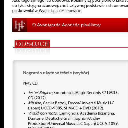
ABS, tego samego, co obudowa. Kolumny są pochylone o kilka s
do tyłu i stoją na ażurowej, choć sztywnej podstawie z chromow
płaskowników. Wyglądają niesamowicie.
O Avantgarde Acoustic pisaliśmy
Nagrania użyte w teście (wybór)
Płyty CD
Jesteś Bogiem
, soundtrack, Magic Records 3719533,
CD (2012).
Mission
, Cecilia Bartoli, Decca/Universal Music LLC
(Japan) UCCD-9885, SHM-CD + DVD (2012).
Vivaldi con moto
, Carmignola, Academia Bizantina,
Dantone, Deutsche Grammophon/Archiv
Produktion/Universal Music LLC (Japan) UCCA-1099,