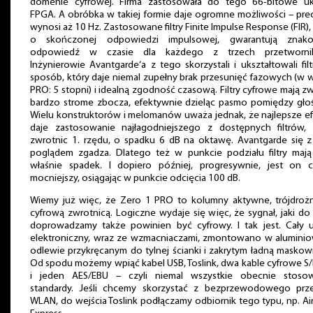
domenie cyfrowej. Firma zastosowała do tego 66-bitowe uk
FPGA. A obróbka w takiej formie daje ogromne możliwości – pre
wynosi aż 10 Hz. Zastosowane filtry Finite Impulse Response (FIR), 
o skończonej odpowiedzi impulsowej, gwarantują znako
odpowiedź w czasie dla każdego z trzech przetworni
Inżynierowie Avantgarde’a z tego skorzystali i ukształtowali fil
sposób, który daje niemal zupełny brak przesunięć fazowych (w w
PRO: 5 stopni) i idealną zgodność czasową. Filtry cyfrowe mają z
bardzo strome zbocza, efektywnie dzieląc pasmo pomiędzy głoś
Wielu konstruktorów i melomanów uważa jednak, że najlepsze e
daje zastosowanie najłagodniejszego z dostępnych filtrów, c
zwrotnic 1. rzędu, o spadku 6 dB na oktawę. Avantgarde się z
poglądem zgadza. Dlatego też w punkcie podziału filtry mają 
właśnie spadek. I dopiero później, progresywnie, jest on c
mocniejszy, osiągając w punkcie odcięcia 100 dB.
Wiemy już więc, że Zero 1 PRO to kolumny aktywne, trójdrożn
cyfrową zwrotnicą. Logiczne wydaje się więc, że sygnał, jaki do
doprowadzamy także powinien być cyfrowy. I tak jest. Cały u
elektroniczny, wraz ze wzmacniaczami, zmontowano w alumini
odlewie przykręcanym do tylnej ścianki i zakrytym ładną maskow
Od spodu możemy wpiąć kabel USB, Toslink, dwa kable cyfrowe S
i jeden AES/EBU – czyli niemal wszystkie obecnie stoso
standardy. Jeśli chcemy skorzystać z bezprzewodowego prze
WLAN, do wejścia Toslink podłączamy odbiornik tego typu, np. Ai