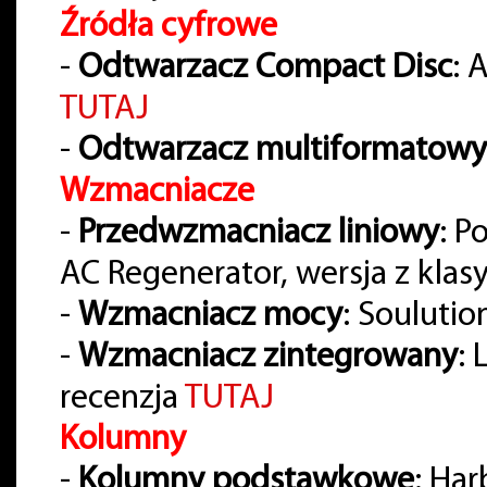
Źródła cyfrowe
-
Odtwarzacz Compact Disc
: 
TUTAJ
-
Odtwarzacz multiformatowy
Wzmacniacze
-
Przedwzmacniacz liniowy
: P
AC Regenerator, wersja z klas
-
Wzmacniacz mocy
: Soulutio
-
Wzmacniacz zintegrowany
:
recenzja
TUTAJ
Kolumny
-
Kolumny podstawkowe
: Ha