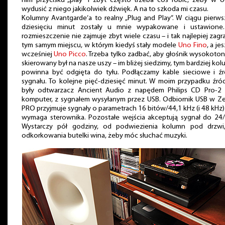
nim przycisku „play” i zbyt często trzeba coś robić, żeby w 
wydusić z niego jakikolwiek dźwięk. A na to szkoda mi czasu.
Kolumny Avantgarde’a to realny „Plug and Play”. W ciągu pierw
dziesięciu minut zostały u mnie wypakowane i ustawione.
rozmieszczenie nie zajmuje zbyt wiele czasu – i tak najlepiej zagr
tym samym miejscu, w którym kiedyś stały modele
Uno Fino
, a je
wcześniej
Uno Picco
. Trzeba tylko zadbać, aby głośnik wysokot
skierowany był na nasze uszy – im bliżej siedzimy, tym bardziej ko
powinna być odgięta do tyłu. Podłączamy kable sieciowe i źr
sygnału. To kolejne pięć-dziesięć minut. W moim przypadku źró
były odtwarzacz Ancient Audio z napędem Philips CD Pro-2 
komputer, z sygnałem wysyłanym przez USB. Odbiornik USB w Ze
PRO przyjmuje sygnały o parametrach 16 bitów/44,1 kHz (i 48 kHz) 
wymaga sterownika. Pozostałe wejścia akceptują sygnał do 24/
Wystarczy pół godziny, od podwiezienia kolumn pod drzwi
odkorkowania butelki wina, żeby móc słuchać muzyki.