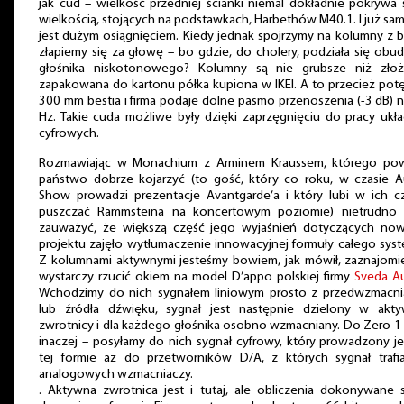
jak cud – wielkość przedniej ścianki niemal dokładnie pokrywa 
wielkością, stojących na podstawkach, Harbethów M40.1. I już sa
jest dużym osiągnięciem. Kiedy jednak spojrzymy na kolumny z 
złapiemy się za głowę – bo gdzie, do cholery, podziała się ob
głośnika niskotonowego? Kolumny są nie grubsze niż złoż
zapakowana do kartonu półka kupiona w IKEI. A to przecież pot
300 mm bestia i firma podaje dolne pasmo przenoszenia (-3 dB) 
Hz. Takie cuda możliwe były dzięki zaprzęgnięciu do pracy uk
cyfrowych.
Rozmawiając w Monachium z Arminem Kraussem, którego pow
państwo dobrze kojarzyć (to gość, który co roku, w czasie A
Show prowadzi prezentacje Avantgarde’a i który lubi w ich cz
puszczać Rammsteina na koncertowym poziomie) nietrudno 
zauważyć, że większą część jego wyjaśnień dotyczących no
projektu zajęło wytłumaczenie innowacyjnej formuły całego sys
Z kolumnami aktywnymi jesteśmy bowiem, jak mówił, zaznajomie
wystarczy rzucić okiem na model D’appo polskiej firmy
Sveda A
Wchodzimy do nich sygnałem liniowym prosto z przedwzmacni
lub źródła dźwięku, sygnał jest następnie dzielony w akty
zwrotnicy i dla każdego głośnika osobno wzmacniany. Do Zero 
inaczej – posyłamy do nich sygnał cyfrowy, który prowadzony j
tej formie aż do przetworników D/A, z których sygnał trafi
analogowych wzmacniaczy.
. Aktywna zwrotnica jest i tutaj, ale obliczenia dokonywane 