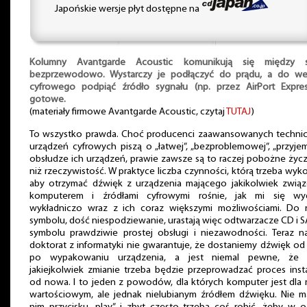
Japońskie wersje płyt dostępne na
Kolumny Avantgarde Acoustic komunikują się między 
bezprzewodowo. Wystarczy je podłączyć do prądu, a do wej
cyfrowego podpiąć źródło sygnału (np. przez AirPort Express
gotowe.
(materiały firmowe Avantgarde Acoustic, czytaj
TUTAJ
)
To wszystko prawda. Choć producenci zaawansowanych technic
urządzeń cyfrowych piszą o „łatwej”, „bezproblemowej”, „przyje
obsłudze ich urządzeń, prawie zawsze są to raczej pobożne życ
niż rzeczywistość. W praktyce liczba czynności, którą trzeba wyk
aby otrzymać dźwięk z urządzenia mającego jakikolwiek związ
komputerem i źródłami cyfrowymi rośnie, jak mi się wyd
wykładniczo wraz z ich coraz większymi możliwościami. Do r
symbolu, dość niespodziewanie, urastają więc odtwarzacze CD i 
symbolu prawdziwie prostej obsługi i niezawodności. Teraz n
doktorat z informatyki nie gwarantuje, że dostaniemy dźwięk od
po wypakowaniu urządzenia, a jest niemal pewne, że 
jakiejkolwiek zmianie trzeba będzie przeprowadzać proces insta
od nowa. I to jeden z powodów, dla których komputer jest dla
wartościowym, ale jednak nielubianym źródłem dźwięku. Nie m