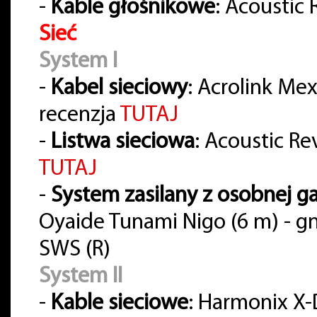
-
Kable głośnikowe
: Acoustic
Sieć
System I
-
Kabel sieciowy
: Acrolink Me
recenzja
TUTAJ
-
Listwa sieciowa
: Acoustic Re
TUTAJ
-
System zasilany z osobnej ga
Oyaide Tunami Nigo (6 m) - gn
SWS (R)
System II
-
Kable sieciowe
: Harmonix X