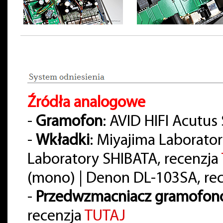
Źródła analogowe
-
Gramofon
: AVID HIFI Acutus
-
Wkładki
: Miyajima Laborato
Laboratory SHIBATA, recenzja
(mono) | Denon DL-103SA, re
-
Przedwzmacniacz gramofo
recenzja
TUTAJ