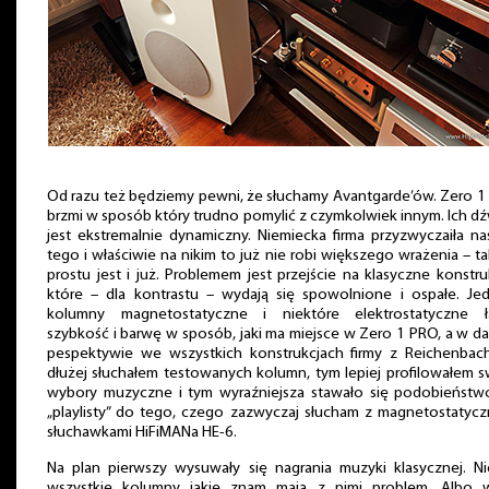
Od razu też będziemy pewni, że słuchamy Avantgarde’ów. Zero 
brzmi w sposób który trudno pomylić z czymkolwiek innym. Ich d
jest ekstremalnie dynamiczny. Niemiecka firma przyzwyczaiła n
tego i właściwie na nikim to już nie robi większego wrażenia – t
prostu jest i już. Problemem jest przejście na klasyczne konstru
które – dla kontrastu – wydają się spowolnione i ospałe. Jed
kolumny magnetostatyczne i niektóre elektrostatyczne ł
szybkość i barwę w sposób, jaki ma miejsce w Zero 1 PRO, a w da
pespektywie we wszystkich konstrukcjach firmy z Reichenbach
dłużej słuchałem testowanych kolumn, tym lepiej profilowałem 
wybory muzyczne i tym wyraźniejsza stawało się podobieństwo
„playlisty” do tego, czego zazwyczaj słucham z magnetostatyc
słuchawkami HiFiMANa HE-6.
Na plan pierwszy wysuwały się nagrania muzyki klasycznej. Ni
wszystkie kolumny jakie znam mają z nimi problem. Albo w