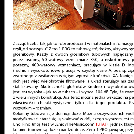
Zacząć trzeba tak, jak to robi producent w materiałach informacyj
czyli „od początku”. Zero 1 PRO to tubowy, trójdrożny, aktywny s
głośnikowy. Każdy z dwóch głośników tubowych napędzany 
przez osobny, 50-watowy wzmacniacz X50, a niskotonowy p
potężny, 400-watowy wzmacniacz, pracujący w klasie D. Mo
średnio i wysokotonowe pracują w czystej klasie A, bez sprzę
zwrotnego z zasilaczem wziętym wprost z końcówki XA. Napięci
nich jest więc wielokrotnie filtrowane, a układ sterujący ma zas
stabilizowany. Skuteczność głośników średnio i wysokotono
jest jest wysoka – jak to w tubach – i wynosi 104 dB. Tyle, że zna
z wielu innych konstrukcji. Już teraz można jedna wskazać na 
właściwości charakterystyczne tylko dla tego produktu. Pr
wszystkim – rozmiary.
Kolumny tubowe są z definicji duże. Można oczywiście ich wie
modyfikować, starać się ją skalować w dół, czego wyrazem jest 
Uno Fino (mój test w „EnjoyTheMusic.com”
TUTAJ
), jednak klas
kolumn tubowe są duże i bardzo duże. Zero 1 PRO jawią się przy