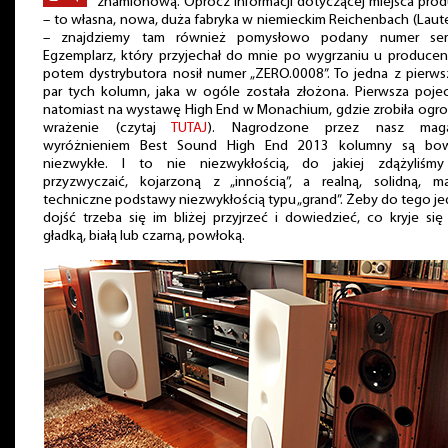
znamionową. Oprócz informacji dotyczącej miejsca prod
– to własna, nowa, duża fabryka w niemieckim Reichenbach (Laute
– znajdziemy tam również pomysłowo podany numer sery
Egzemplarz, który przyjechał do mnie po wygrzaniu u producen
potem dystrybutora nosił numer „ZERO.0008”. To jedna z pierw
par tych kolumn, jaka w ogóle została złożona. Pierwsza poje
natomiast na wystawę High End w Monachium, gdzie zrobiła ogr
wrażenie (czytaj
TUTAJ
). Nagrodzone przez nasz mag
wyróżnieniem Best Sound High End 2013 kolumny są bo
niezwykłe. I to nie niezwykłością, do jakiej zdążyliśmy
przyzwyczaić, kojarzoną z „innością”, a realną, solidną, ma
techniczne podstawy niezwykłością typu „grand”. Żeby do tego j
dojść trzeba się im bliżej przyjrzeć i dowiedzieć, co kryje si
gładką, białą lub czarną, powłoką.