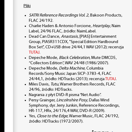
Pliki
SATRI Reference Recordings Vol. 2
, Bakoon Products,
FLAC 24/192.
Charlie Haden & Antonio Forcione,
Heartplay
, Naim
Label, 24/96 FLAC, źródło: NaimLabel.
Dead Can Dance,
Anastasis
, [PIAS] Entertainment
Group, PIASR311CDX, "Special Edition Hardbound
Box Set", CD+USB drive 24/44,1 WAV (2012); recenzja
TUTAJ
.
Depeche Mode,
Black Celebration
, Mute DMCD5,
“Collectors Edition”, WAV 24/48 (1986/2007).
Depeche Mode,
Delta Machine
, Columbia
Records/Sony Music Japan SICP-3783-4, FLAC
24/44,1, źródło: HDTracks (2013); recenzja
TUTAJ
.
Miles Davis,
Tutu
, Warner Brothers Records, FLAC
24/96, źródło: HDTracks.
Nagrania z płyt DVD-R pisma “Net Audio”.
Persy Grainger,
Lincolnshire Posy
, Dallas Wind
Symphony, dyr. Jerry Junkin, Reference Recordings,
HR-117, HRx, 24/176,4 WAV, DVD-R (2009).
Yes,
Close to the Edge
, Warner Music, FLAC 24/192,
źródło: HDTracks (1972/2007).