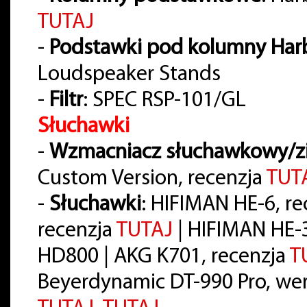
TUTAJ
-
Podstawki pod kolumny Har
Loudspeaker Stands
-
Filtr
: SPEC RSP-101/GL
Słuchawki
-
Wzmacniacz słuchawkowy/z
Custom Version, recenzja
TUT
-
Słuchawki
: HIFIMAN HE-6, r
recenzja
TUTAJ
| HIFIMAN HE-
HD800 | AKG K701, recenzja
T
Beyerdynamic DT-990 Pro, wer