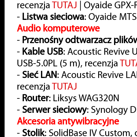
recenzja
TUTAJ
| Oyaide GPX-R 
-
Listwa sieciowa
: Oyaide MTS
Audio komputerowe
-
Przenośny odtwarzacz plikó
-
Kable USB
: Acoustic Revive 
USB-5.0PL (5 m), recenzja
TUT
-
Sieć LAN
: Acoustic Revive LAN-
recenzja
TUTAJ
-
Router
: Liksys WAG320N
-
Serwer sieciowy
: Synology D
Akcesoria antywibracyjne
-
Stolik
: SolidBase IV Custom,