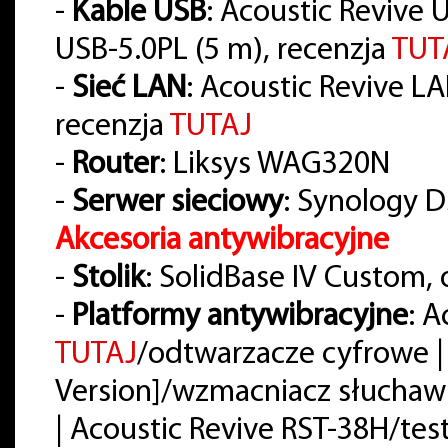
-
Kable USB
: Acoustic Revive 
USB-5.0PL (5 m), recenzja
TUT
-
Sieć LAN
: Acoustic Revive LAN-
recenzja
TUTAJ
-
Router
: Liksys WAG320N
-
Serwer sieciowy
: Synology D
Akcesoria antywibracyjne
-
Stolik
: SolidBase IV Custom,
-
Platformy antywibracyjne
: A
TUTAJ
/odtwarzacze cyfrowe |
Version]/wzmacniacz słuchaw
| Acoustic Revive RST-38H/t