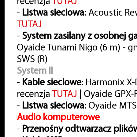
recenzja
TUTAJ
-
Listwa sieciowa
: Acoustic Re
TUTAJ
-
System zasilany z osobnej ga
Oyaide Tunami Nigo (6 m) - gn
SWS (R)
System II
-
Kable sieciowe
: Harmonix X
recenzja
TUTAJ
| Oyaide GPX-R 
-
Listwa sieciowa
: Oyaide MTS
Audio komputerowe
-
Przenośny odtwarzacz plikó