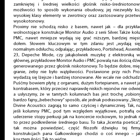
zamkniętej i średniej wielkości głośnik nisko-średniotonow
możliwości to sposób wykonania obudowy, jej niezwykły kszt
wysokiej klasy elementy w zwrotnicy oraz zastosowany przetwo
wysokotonowy.
Proximy nie schodzą nisko z basem, nawet jak – dla przykła
wolnostojące konstrukcje Monitor Audio z serii Silver. Także ko
PMC, nawet mniejsze wydają się grać niższym, bardziej mięsi
dołem. Słowem kluczowym w tym zdaniu jest „wydają się
normalnym odsłuchu, odpalając, przykładowo, Portishead, Assem
23, Depeche Mode, czy jakąkolwiek muzykę z elektroniką w 
głównej, przykładowe Monitor Audio i PMC powalą nas ilością dź
generowanego przez głośnik niskotonowy. To będzie dobre, mię
granie, żeby nie było wątpliwości. Postawione przy nich Pro
wydadzą się lżejsze i bardziej stonowane. Ale wcale nie odchud
Puśćmy bowiem płytę z organami, dużym fortepianem, a nawet j
kontrabasem, który przecież naprawdę niskich rejonów nie odwi
a usłyszymy, że w tamtych kolumnach bas jest trochę „robiony
bardzo fajny, „bebechowy” sposób, ale jednak podrasowany. „Skrz
Divine Acoustics zagrają to samo czyściej i dynamiczniej. Tak, 
jeśli kolumny PMC, pod tym względem wyjątkowe, potrafią o
uderzenie stopy perkusji jak na koncercie rockowym, to jednak 
to przez podkreślenie średniego basu. To taka „licentia poetica”, 
tak można powiedzieć, część filozofii dźwięku tej firm
konstrukcjach pana Gałkowskiego chodzi o coś innego – ja
kosztem ilości. Tak to widzę.