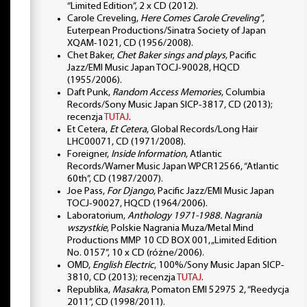
“Limited Edition”, 2 x CD (2012).
Carole Creveling,
Here Comes Carole Creveling”
,
Euterpean Productions/Sinatra Society of Japan
XQAM-1021, CD (1956/2008).
Chet Baker,
Chet Baker sings and plays
, Pacific
Jazz/EMI Music Japan TOCJ-90028, HQCD
(1955/2006).
Daft Punk,
Random Access Memories
, Columbia
Records/Sony Music Japan SICP-3817, CD (2013);
recenzja
TUTAJ
.
Et Cetera,
Et Cetera
, Global Records/Long Hair
LHC00071, CD (1971/2008).
Foreigner,
Inside Information
, Atlantic
Records/Warner Music Japan WPCR12566, “Atlantic
60th”, CD (1987/2007).
Joe Pass,
For Django
, Pacific Jazz/EMI Music Japan
TOCJ-90027, HQCD (1964/2006).
Laboratorium,
Anthology 1971-1988. Nagrania
wszystkie
, Polskie Nagrania Muza/Metal Mind
Productions MMP 10 CD BOX 001, „Limited Edition
No. 0157”, 10 x CD (różne/2006).
OMD,
English Electric
, 100%/Sony Music Japan SICP-
3810, CD (2013); recenzja
TUTAJ
.
Republika,
Masakra
, Pomaton EMI 52975 2, “Reedycja
2011”, CD (1998/2011).