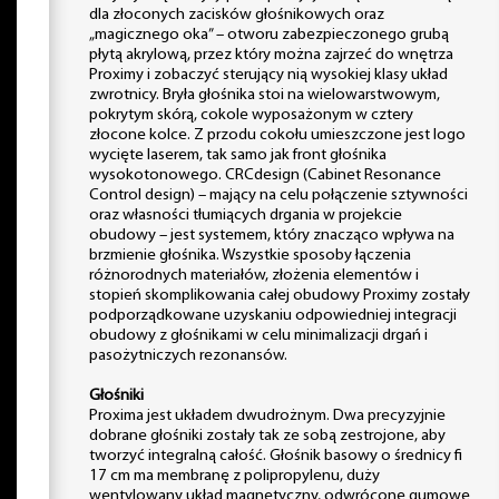
dla złoconych zacisków głośnikowych oraz
„magicznego oka” – otworu zabezpieczonego grubą
płytą akrylową, przez który można zajrzeć do wnętrza
Proximy i zobaczyć sterujący nią wysokiej klasy układ
zwrotnicy. Bryła głośnika stoi na wielowarstwowym,
pokrytym skórą, cokole wyposażonym w cztery
złocone kolce. Z przodu cokołu umieszczone jest logo
wycięte laserem, tak samo jak front głośnika
wysokotonowego. CRCdesign (Cabinet Resonance
Control design) – mający na celu połączenie sztywności
oraz własności tłumiących drgania w projekcie
obudowy – jest systemem, który znacząco wpływa na
brzmienie głośnika. Wszystkie sposoby łączenia
różnorodnych materiałów, złożenia elementów i
stopień skomplikowania całej obudowy Proximy zostały
podporządkowane uzyskaniu odpowiedniej integracji
obudowy z głośnikami w celu minimalizacji drgań i
pasożytniczych rezonansów.
Głośniki
Proxima jest układem dwudrożnym. Dwa precyzyjnie
dobrane głośniki zostały tak ze sobą zestrojone, aby
tworzyć integralną całość. Głośnik basowy o średnicy fi
17 cm ma membranę z polipropylenu, duży
wentylowany układ magnetyczny, odwrócone gumowe