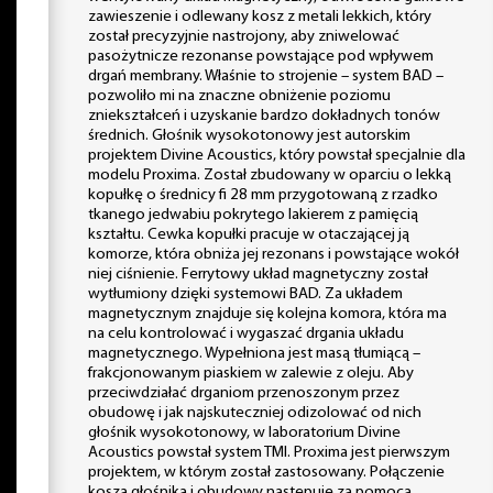
zawieszenie i odlewany kosz z metali lekkich, który
został precyzyjnie nastrojony, aby zniwelować
pasożytnicze rezonanse powstające pod wpływem
drgań membrany. Właśnie to strojenie – system BAD –
pozwoliło mi na znaczne obniżenie poziomu
zniekształceń i uzyskanie bardzo dokładnych tonów
średnich. Głośnik wysokotonowy jest autorskim
projektem Divine Acoustics, który powstał specjalnie dla
modelu Proxima. Został zbudowany w oparciu o lekką
kopułkę o średnicy fi 28 mm przygotowaną z rzadko
tkanego jedwabiu pokrytego lakierem z pamięcią
kształtu. Cewka kopułki pracuje w otaczającej ją
komorze, która obniża jej rezonans i powstające wokół
niej ciśnienie. Ferrytowy układ magnetyczny został
wytłumiony dzięki systemowi BAD. Za układem
magnetycznym znajduje się kolejna komora, która ma
na celu kontrolować i wygaszać drgania układu
magnetycznego. Wypełniona jest masą tłumiącą –
frakcjonowanym piaskiem w zalewie z oleju. Aby
przeciwdziałać drganiom przenoszonym przez
obudowę i jak najskuteczniej odizolować od nich
głośnik wysokotonowy, w laboratorium Divine
Acoustics powstał system TMI. Proxima jest pierwszym
projektem, w którym został zastosowany. Połączenie
kosza głośnika i obudowy następuje za pomocą