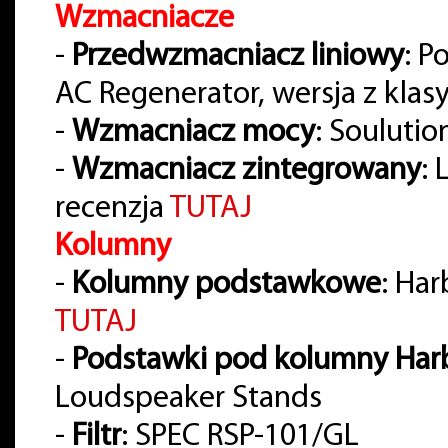
Wzmacniacze
-
Przedwzmacniacz liniowy
: P
AC Regenerator, wersja z klas
-
Wzmacniacz mocy
: Soulutio
-
Wzmacniacz zintegrowany
:
recenzja
TUTAJ
Kolumny
-
Kolumny podstawkowe
: Ha
TUTAJ
-
Podstawki pod kolumny Har
Loudspeaker Stands
-
Filtr
: SPEC RSP-101/GL