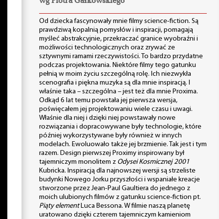
wg Piotra Gałkowskiego
Od dziecka fascynowały mnie filmy science-fiction. Są
prawdziwą kopalnią pomysłów i inspiracji, pomagają
myśleć abstrakcyjnie, przekraczać granice wyobraźni i
możliwości technologicznych oraz zrywać ze
sztywnymi ramami rzeczywistości. To bardzo przydatne
podczas projektowania. Niektóre filmy tego gatunku
pełnią w moim życiu szczególną rolę. Ich niezwykła
scenografia i piękna muzyka są dla mnie inspiracją. I
właśnie taka – szczególna – jest też dla mnie Proxima.
Odkąd 6 lat temu powstała jej pierwsza wersja,
poświęcałem jej projektowaniu wiele czasu i uwagi.
Właśnie dla niej i dzięki niej powstawały nowe
rozwiązania i dopracowywane były technologie, które
później wykorzystywane były również w innych
modelach. Ewoluowało także jej brzmienie. Tak jest i tym
razem. Design pierwszej Proximy inspirowany był
tajemniczym monolitem z
Odysei Kosmicznej 2001
Kubricka. Inspiracją dla najnowszej wersji są strzeliste
budynki Nowego Jorku przyszłości i wspaniałe kreacje
stworzone przez Jean-Paul Gaultiera do jednego z
moich ulubionych filmów z gatunku science-fiction pt.
Piąty element
Luca Bessona. W filmie naszą planetę
uratowano dzięki czterem tajemniczym kamieniom