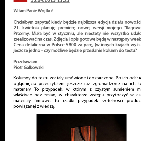
15.04.2013 11:21
Witam Panie Wojtku!
Chciałbym zapytać kiedy będzie najbliższa edycja działu nowośc
21. kwietnia planuję premierę nowej wersji mojego "flagowc
Proximy. Miała być w styczniu, ale niestety nie wszystko udał
zrealizować na czas. Zdjęcia i opis gotowe będą w następny wee
Cena detaliczna w Polsce 5900 za parę, (w innych krajach wyższ
jeszcze jedno - czy możliwe będzie przesłanie kolumn do testu?
Pozdrawiam
Piotr Gałkowski
Kolumny do testu zostały umówione i dostarczone. Po ich odsłu
oglądnięciu przeczytałem jeszcze raz zgromadzone na ich t
materiały. To przypadek, w którym z czystym sumieniem m
właściwie bez zmian, w charakterze wstępu przytoczyć w cał
materiały firmowe. To rzadki przypadek rzetelności produc
powiązanej z wiedzą.