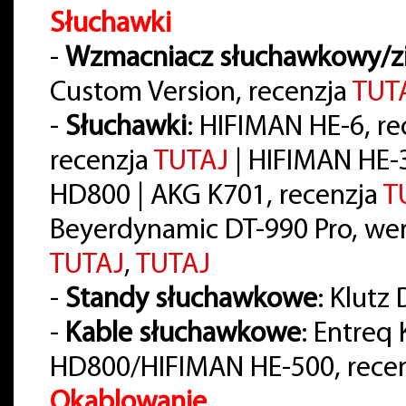
Słuchawki
-
Wzmacniacz słuchawkowy/z
Custom Version, recenzja
TUT
-
Słuchawki
: HIFIMAN HE-6, r
recenzja
TUTAJ
| HIFIMAN HE-
HD800 | AKG K701, recenzja
T
Beyerdynamic DT-990 Pro, wer
TUTAJ
,
TUTAJ
-
Standy słuchawkowe
: Klutz
-
Kable słuchawkowe
: Entreq
HD800/HIFIMAN HE-500, rece
Okablowanie