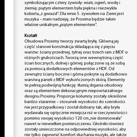
symbolizującym cztery żywioły: wiatr, ogień, wodę i
ziemię; piątym elementem była piękna i niezwykła
kobieta „z gwiazd”. Dla mnie 5. żywiołem na Ziemi jest
muzyka – mam nadzieję, że Proxima będzie takim
właśnie unikalnym „piątym elementem”.
Kształt
Obudowa Proximy tworzy zwartą bryłę. Główną jej
część stanowi konstrukcja składająca się z pięciu
warstw: ściany przedniej, tylnej oraz trzech ram z MDF o
różnych grubościach. Tworzą one wewnętrzną część
ścian bocznych, dolnej i górnej; połączone są ze sobą
za pomocą dodatkowych elementów z HDF. Od
zewnątrz ściany boczne i górna pokryte są dodatkowo
warstwą paneli z MDF wykończonych skórą. Elementy
te pełnią podwójną funkcję: tłumią drgania obudowy
oraz są elementem dekoracyjnym niepowtarzalnego
designu Proximy. Proporcje kolumny zostały określone
bardzo starannie – stosunek wysokości do szerokości
nie jest przypadkowy i został dobrany tak, aby bryła
wydawała się optycznie mniejsza niż w rzeczywistości i
pomimo swojej wysokości 120 cm „nie dominowała”
nawet w niewielkim pomieszczeniu. Głośniki również
zostały umieszczone na odpowiedniej wysokości, aby
nie tylko zapewnić komfort słuchania muzyki, ale także