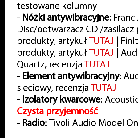
testowane kolumny
-
Nóżki antywibracyjne
: Franc
Disc/odtwarzacz CD /zasilac
produkty, artykuł
TUTAJ
| Fin
produkty, artykuł
TUTAJ
| Aud
Quartz, recenzja
TUTAJ
-
Element antywibracyjny
: Au
sieciowy, recenzja
TUTAJ
-
Izolatory kwarcowe
: Acousti
Czysta przyjemność
-
Radio
: Tivoli Audio Model O