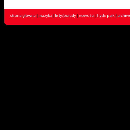
strona główna
|
muzyka
|
listy/porady
|
nowości
|
hyde park
|
archi