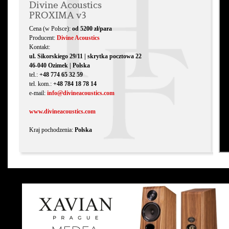
Divine Acoustics
PROXIMA v3
Cena (w Polsce):
od 5200 zł/para
Producent:
Divine Acoustics
Kontakt:
ul. Sikorskiego 29/11 | skrytka pocztowa 22
46-040 Ozimek | Polska
tel.:
+48 774 65 32 59
tel. kom.:
+48 784 18 78 14
e-mail:
info@divineacoustics.com
www.divineacoustics.com
Kraj pochodzenia:
Polska