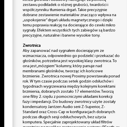
zestawu podkładek o różnej grubości, twardości i
współczynniku tłumienia drgań. Takie precyzyjnie
dobrane zestawienie materiałów znacząco wpływa na
„uspokojenie” drgań układu magnetycznego i dzięki
temu poprawia reakcję na docierające do cewki mikro
sygnały. Efektem wszystkich tych zabiegów są bardzo
precyzyjne, naturalne i barwne wysokie tony.
Zwrotnica
Aby zapanować nad sygnałem docierającym ze
wzmacniacza, odpowiednio go podzielić i przekazać do
głośników, potrzebna jest wysokiej klasy zwrotnica. To
ona jest „mózgiem” kolumny, który panuje nad
membranami głośników, tworząc ich końcowe
brzmienie. Zwrotnica nowej Proximy powstawała ponad
rok. W tym czasie podczas setek godzin odsłuchów i
tygodniach wygrzewania między kolejnymi korektami
brzmienia, dobranych zostało 17 elementów. Tworzą
one filtry 2. rzędu z pomocniczymi układami korekcji
fazy i impedancji. Do budowy zwrotnicy użyte zostały
kondensatory Jantzen Audio serii Z-Superior, Z-
Standard oraz Cross-Cap w konfiguracjach dobranych
podczas długich sesji odsłuchowych, bez użycia
komputera. Specjalnie zaprojektowany układ filtrów