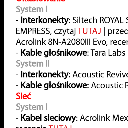
System I
-
Interkonekty
: Siltech ROYA
EMPRESS, czytaj
TUTAJ
| prze
Acrolink 8N-A2080III Evo, rece
-
Kable głośnikowe
: Tara Lab
System II
-
Interkonekty
: Acoustic Reviv
-
Kable głośnikowe
: Acoustic
Sieć
System I
-
Kabel sieciowy
: Acrolink Me