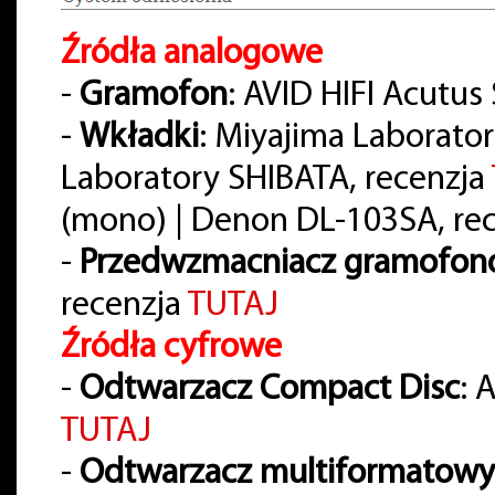
Źródła analogowe
-
Gramofon
: AVID HIFI Acutus
-
Wkładki
: Miyajima Laborato
Laboratory SHIBATA, recenzja
(mono) | Denon DL-103SA, re
-
Przedwzmacniacz gramofo
recenzja
TUTAJ
Źródła cyfrowe
-
Odtwarzacz Compact Disc
: 
TUTAJ
-
Odtwarzacz multiformatowy