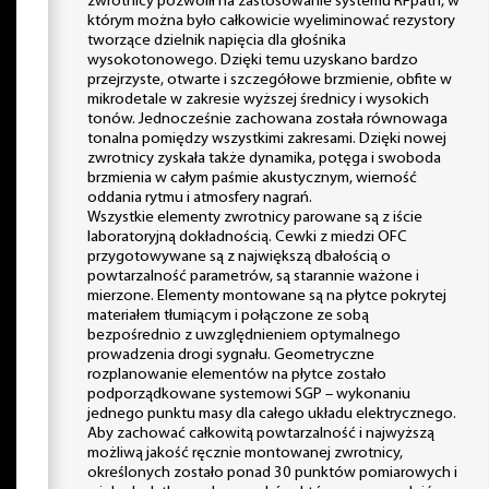
zwrotnicy pozwolił na zastosowanie systemu RFpath, w
którym można było całkowicie wyeliminować rezystory
tworzące dzielnik napięcia dla głośnika
wysokotonowego. Dzięki temu uzyskano bardzo
przejrzyste, otwarte i szczegółowe brzmienie, obfite w
mikrodetale w zakresie wyższej średnicy i wysokich
tonów. Jednocześnie zachowana została równowaga
tonalna pomiędzy wszystkimi zakresami. Dzięki nowej
zwrotnicy zyskała także dynamika, potęga i swoboda
brzmienia w całym paśmie akustycznym, wierność
oddania rytmu i atmosfery nagrań.
Wszystkie elementy zwrotnicy parowane są z iście
laboratoryjną dokładnością. Cewki z miedzi OFC
przygotowywane są z największą dbałością o
powtarzalność parametrów, są starannie ważone i
mierzone. Elementy montowane są na płytce pokrytej
materiałem tłumiącym i połączone ze sobą
bezpośrednio z uwzględnieniem optymalnego
prowadzenia drogi sygnału. Geometryczne
rozplanowanie elementów na płytce zostało
podporządkowane systemowi SGP – wykonaniu
jednego punktu masy dla całego układu elektrycznego.
Aby zachować całkowitą powtarzalność i najwyższą
możliwą jakość ręcznie montowanej zwrotnicy,
określonych zostało ponad 30 punktów pomiarowych i