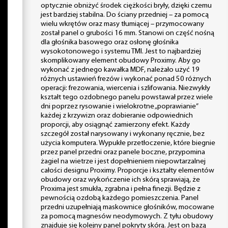
optycznie obniżyć środek ciężkości bryły, dzięki czemu
jest bardziej stabilna. Do ściany przedniej – za pomocą
wielu wkrętów oraz masy tłumiącej – przymocowany
został panel o grubości 16 mm. Stanowi on część nośną
dla głośnika basowego oraz osłonę głośnika
wysokotonowego i systemu TMI. Jest to najbardziej
skomplikowany element obudowy Proximy. Aby go
wykonać z jednego kawałka MDF, należało użyć 19
różnych ustawień frezów i wykonać ponad 50 różnych
operacji: frezowania, wiercenia i szlifowania. Niezwykły
kształt tego ozdobnego panelu powstawał przez wiele
dni poprzez rysowanie i wielokrotne „poprawianie”
każdej z krzywizn oraz dobieranie odpowiednich
proporcji, aby osiągnąć zamierzony efekt. Każdy
szczegół został narysowany i wykonany ręcznie, bez
użycia komputera. Wypukłe przetłoczenie, które biegnie
przez panel przedni oraz panele boczne, przypomina
żagiel na wietrze i jest dopełnieniem niepowtarzalnej
całości designu Proximy. Proporcje i kształty elementów
obudowy oraz wykończenie ich skórą sprawiają, że
Proxima jest smukła, zgrabna i pełna finezji. Będzie z
pewnością ozdobą każdego pomieszczenia. Panel
przedni uzupełniają maskownice głośników, mocowane
za pomocą magnesów neodymowych. Z tyłu obudowy
znajduje się kolejny panel pokryty skórą. Jest on bazą