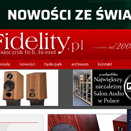
porady
nowości
hyde park
archiwum
kontakt