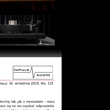
 trochę tak, jak z wywiadami – masz
rasz się na nie uzyskać odpowiedzi.