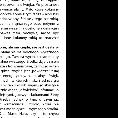
nia, bumienia, nic się nie ciągnie.
ie spowalnia dźwięku. Po prostu jest
, a więcej plamy. Mało które kolumny
 dobrze sobie z tym radzą – albo bas
podbarwiony. Stratusy tego nie robią.
ez nie najniższego basu jedynie z
e się wyżej ma doskonałą definicję i
 nawet mała odchyłka, może być
 – inne kolumny robią to znacznie
one, ale nie ciepłe, nie jest gęste w
mentami nie ma mocnego, wyraźnego
 innego. Zamiast wycinać instrumenty
neralnie wyższego środka daje czasem
duże i trójwymiarowe, zajmując w ten
gdzie zwykle jest „powietrze” tutaj
e energetyczny, namacalny dźwięk.
umnach, w których niska średnica gra
a i w ten sposób sugerując akustykę
nie więcej „dźwięków”, informacji o
eplejszymi, gładszymi kolumnami. Żeby
trzeba jednak o tym, o czym już
o wzmacniacz i źródło, które nie
 jest mocniejsze – wyższego środka.
a, Music Halla, czy – to chyba