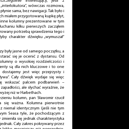
czególnie interesujący, jeśli z
 „interlokutora”, wówczas rozmowa,
łynie sama, bez nawigacji. Tak było i
rych miałem przygotowaną kupkę płyt,
j inne kolumny prezentowane w tym
słuchaniu kilku pierwszych zacząłem
ierowany potrzebą sprawdzenia tego i
dyby charakter dźwięku „wymuszał”
zy były jasne od samego początku, a
starać się je ocenić z dystansu. Od
olumny o wysokiej rozdzielczości i
menty są dla nich kluczowe i to one
i dostajemy jest więc przejrzysty i
„pływa”. Cały dźwięk wydaje się więc
afię wskazać palcem podbarwień –
zapadłości, ale słychać wyraźnie, że
wyżej niż w Harbethach.
zieniu kolumn, pan Sławomir rzucił
ała się ważna. Kolumna pierwotnie
 niemal identycznym (jeśli nie tym
ym Seasa tyle, że pochodzącym z
y zmieniła się jednak charakterystyka
 jednak. Cały zakres pokrywany przez