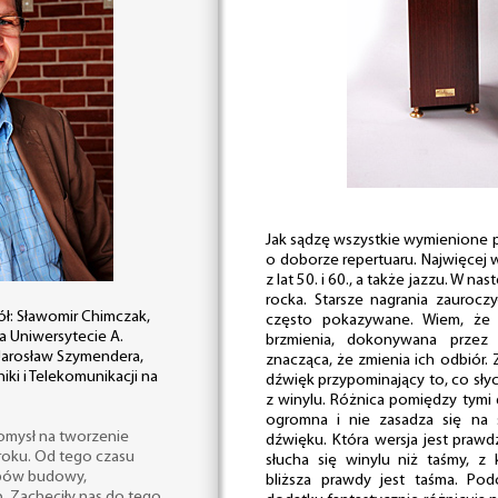
Jak sądzę wszystkie wymienione
o doborze repertuaru. Najwięcej
z lat 50. i 60., a także jazzu. W na
rocka. Starsze nagrania zauroczy
ół: Sławomir Chimczak,
często pokazywane. Wiem, że m
na Uniwersytecie A.
brzmienia, dokonywana przez 
Jarosław Szymendera,
znacząca, że zmienia ich odbiór
iki i Telekomunikacji na
dźwięk przypominający to, co sły
z winylu. Różnica pomiędzy tym
ogromna i nie zasadza się na s
omysł na tworzenie
dźwięku. Która wersja jest praw
 roku. Od tego czasu
słucha się winylu niż taśmy, z
bów budowy,
bliższa prawdy jest taśma. Pod
p. Zachęciły nas do tego