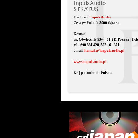
InpulsAudio
STRATUS
Producent:
InpulsAudio
Cena (w Polsce):
3900 zł/para
Kontakt:
os. Oświecenia 93/4 | 61-211 Poznań | Pol
tel.: 690 881 428, 502 161 371
e-mail:
kontakt@impulsaudio.pl
www.impulsaudio.pl
Kraj pochodzenia:
Polska