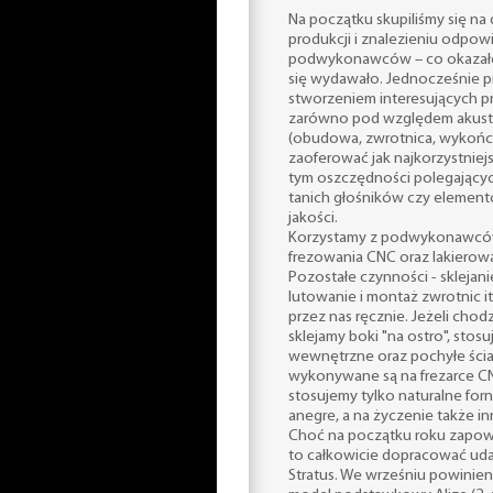
Na początku skupiliśmy się n
produkcji i znalezieniu odpow
podwykonawców – co okazało 
się wydawało. Jednocześnie 
stworzeniem interesujących p
zarówno pod względem akusty
(obudowa, zwrotnica, wykończ
zaoferować jak najkorzystniej
tym oszczędności polegającyc
tanich głośników czy element
jakości.
Korzystamy z podwykonawców 
frezowania CNC oraz lakierow
Pozostałe czynności - sklejan
lutowanie i montaż zwrotnic i
przez nas ręcznie. Jeżeli chod
sklejamy boki "na ostro", sto
wewnętrzne oraz pochyłe ścia
wykonywane są na frezarce C
stosujemy tylko naturalne forn
anegre, a na życzenie także in
Choć na początku roku zapowi
to całkowicie dopracować uda
Stratus. We wrześniu powinien