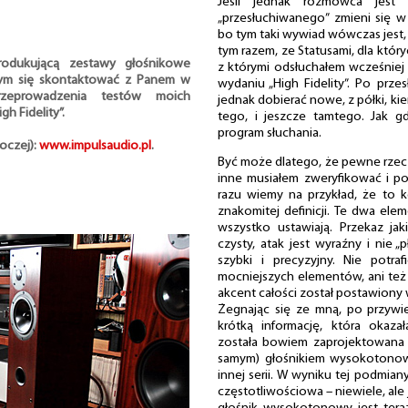
Jeśli jednak rozmówca jest sz
„przesłuchiwanego” zmieni się w
bo tym taki wywiad wówczas jest, p
tym razem, ze Statusami, dla któ
odukującą zestawy głośnikowe
z którymi odsłuchałem wcześnie
łbym się skontaktować z Panem w
wydaniu „High Fidelity”. Po prze
rzeprowadzenia testów moich
jednak dobierać nowe, z półki, k
h Fidelity”.
tego, i jeszcze tamtego. Jak g
program słuchania.
boczej):
www.impulsaudio.pl
.
Być może dlatego, że pewne rzec
inne musiałem zweryfikować i po
razu wiemy na przykład, że to k
znakomitej definicji. Te dwa ele
wszystko ustawiają. Przekaz jak
czysty, atak jest wyraźny i nie 
szybki i precyzyjny. Nie potr
mocniejszych elementów, ani też 
akcent całości został postawiony 
Żegnając się ze mną, po przywie
krótką informację, która okaz
została bowiem zaprojektowana z
samym) głośnikiem wysokotonow
innej serii. W wyniku tej podmian
częstotliwościowa – niewiele, ale