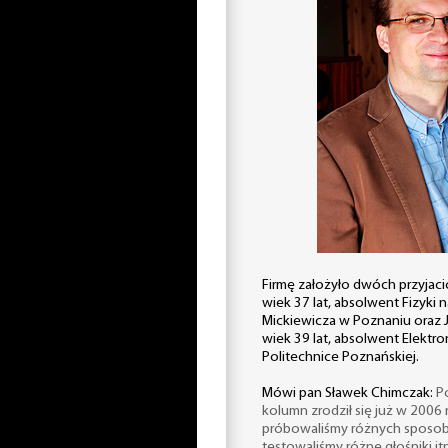
Firmę założyło dwóch przyjaci
wiek 37 lat, absolwent Fizyki 
Mickiewicza w Poznaniu oraz 
wiek 39 lat, absolwent Elektron
Politechnice Poznańskiej.
Mówi pan Sławek Chimczak:
P
kolumn zrodził się już w 2006
próbowaliśmy różnych sposo
testowaliśmy różne głośniki it