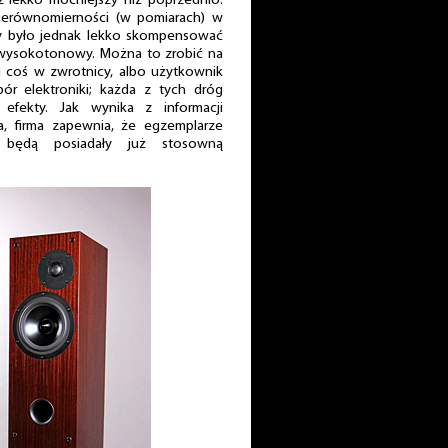
z lekko mocniejszy niż poprzednio.
ierównomierności (w pomiarach) w
by było jednak lekko skompensować
 wysokotonowy. Można to zrobić na
i coś w zwrotnicy, albo użytkownik
r elektroniki; każda z tych dróg
fekty. Jak wynika z informacji
a, firma zapewnia, że egzemplarze
 będą posiadały już stosowną