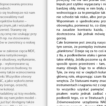
powyżej; nie ma tam jednak bucze
a dopracowaniu procesu
Impuls jest szybko wygaszany i n
iednich
bardziej obły, mniej w nim bryły
się trudniejsze niż nam
wolnostojące za te pieniądze tak
pracowaliśmy nad
nie schodzi tak nisko, albo jest 
rojektów kolumn –
Wspominam o ujednolicaniu prz
cznym, jak i wizualnym
obowiązku, ponieważ to, co dziej
enie). Staramy się
na zasadzie kontrastu każda,
szą cenę nie szukając przy
dostrzeżona. Jak jednak mówię
h np. na stosowaniu
gorzej.
ów w zwrotnicy o niskiej
Całe brzmienie jest zresztą nasyc
tym sensie, że pomiędzy instru
w zakresie cięcia MDF,
„planktonu”. Dzieje się za to coś
ania natryskowego.
z tła, a podkreślenie ataku i ge
ie obudowy, wytłumianie,
takie efekty, źródła pozorne są 
tp. - wykonywane są
sposób sporo przestrzeni – tam, 
zi o proces budowy, to
mamy dźwięk. Daje to w efekci
sujemy także wzmocnienia
Tyle, że inny niż w ciepłych kol
nki. Wszystkie otwory
główną role, eksponując szum tł
NC, a jako wykończenie
wnętrza. Ze Statusami mamy znacz
iry (venge, orzech),
instrumentach i nagraniu niż z ci
ne kolory).
to wszystko uzyskać pamiętać 
adaliśmy aż trzy modele,
pisałem: warto jednak zadbać 
ło się nam jeden model –
podkreśli tego, co w Stratusach
 już być dostępny także
Zrównoważone urządzenia NAD-