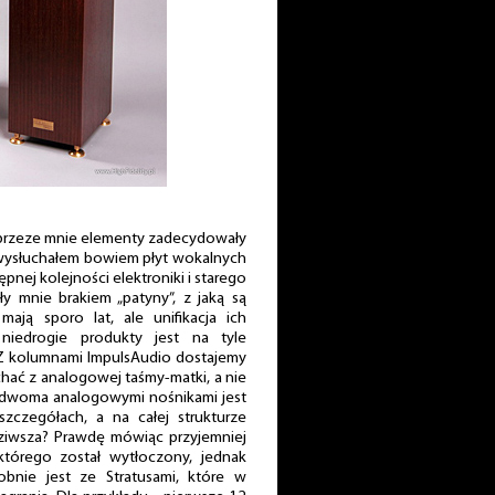
 przeze mnie elementy zadecydowały
 wysłuchałem bowiem płyt wokalnych
stępnej kolejności elektroniki i starego
ły mnie brakiem „patyny”, z jaką są
ają sporo lat, ale unifikacja ich
niedrogie produkty jest na tyle
. Z kolumnami ImpulsAudio dostajemy
chać z analogowej taśmy-matki, a nie
i dwoma analogowymi nośnikami jest
zczegółach, a na całej strukturze
dziwsza? Prawdę mówiąc przyjemniej
 którego został wytłoczony, jednak
obnie jest ze Stratusami, które w