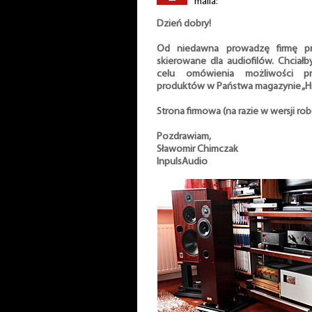
maila:
Dzień dobry!
Od niedawna prowadzę firmę pr
skierowane dla audiofilów. Chcia
celu omówienia możliwości p
produktów w Państwa magazynie „Hig
Strona firmowa (na razie w wersji ro
Pozdrawiam,
Sławomir Chimczak
InpulsAudio