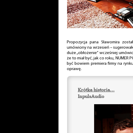
Propozycja pana Sławomira został
umówiony na wrzesień – sugerowałe
duże „obłożenie” wcześniej umówiony
że to miał być, jak co roku, NUMER PO
być bowiem premiera firmy na rynku
oprawę.
Krótka historia…
InpulsAudio