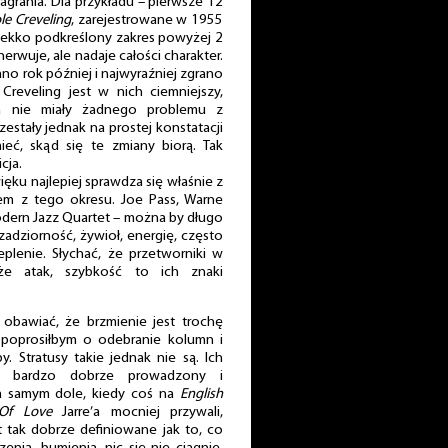
agrania. Dla przykładu – pierwsze 12
e Creveling
, zarejestrowane w 1955
ć lekko podkreślony zakres powyżej 2
nerwuje, ale nadaje całości charakter.
no rok później i najwyraźniej zgrano
Creveling jest w nich ciemniejszy,
ia nie miały żadnego problemu z
estały jednak na prostej konstatacji
ieć, skąd się te zmiany biorą. Tak
cja.
ęku najlepiej sprawdza się właśnie z
zzem z tego okresu. Joe Pass, Warne
odern Jazz Quartet – można by długo
 zadziorność, żywioł, energię, często
eplenie. Słychać, że przetworniki w
 że atak, szybkość to ich znaki
 obawiać, że brzmienie jest trochę
o, poprosiłbym o odebranie kolumn i
. Stratusy takie jednak nie są. Ich
ma bardzo dobrze prowadzony i
a samym dole, kiedy coś na
English
Of Love
Jarre’a mocniej przywali,
st tak dobrze definiowane jak to, co