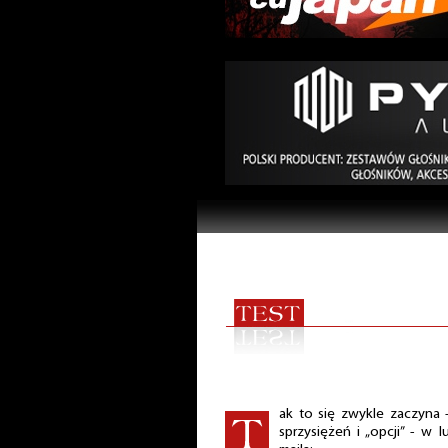
ak to się zwykle zaczyna
sprzysiężeń i „opcji” - w