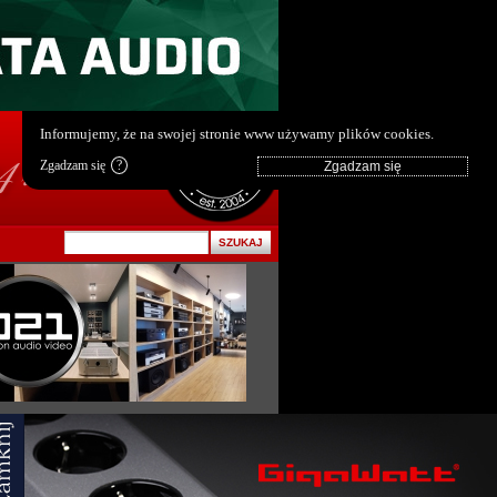
pl
|
en
Informujemy, że na swojej stronie www używamy plików cookies.
Zgadzam się
?