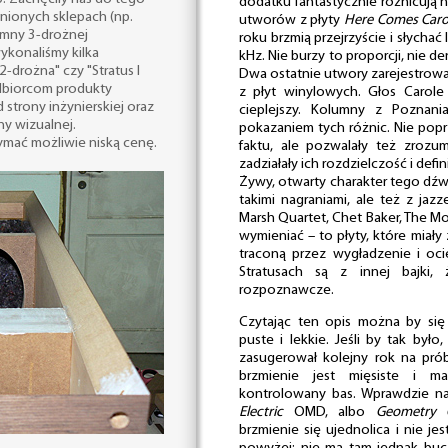
dodatku fantastycznie różnicują n
nionych sklepach (np.
utworów z płyty
Here Comes Carol
lumny 3-drożnej
roku brzmią przejrzyście i słycha
ykonaliśmy kilka
kHz. Nie burzy to proporcji, nie de
-drożna" czy "Stratus I
Dwa ostatnie utwory zarejestrowa
dbiorcom produkty
z płyt winylowych. Głos Carole 
strony inżynierskiej oraz
cieplejszy. Kolumny z Poznan
y wizualnej.
pokazaniem tych różnic. Nie poprz
ymać możliwie niską cenę.
faktu, ale pozwalały też zrozum
zadziałały ich rozdzielczość i defini
Żywy, otwarty charakter tego dźwi
takimi nagraniami, ale też z ja
Marsh Quartet, Chet Baker, The M
wymieniać – to płyty, które miały
traconą przez wygładzenie i oci
Stratusach są z innej bajki,
rozpoznawcze.
Czytając ten opis można by się
puste i lekkie. Jeśli by tak był
zasugerował kolejny rok na próby
brzmienie jest mięsiste i 
kontrolowany bas. Wprawdzie n
Electric
OMD, albo
Geometry 
brzmienie się ujednolica i nie je