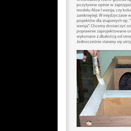
pozytywne opinie w zaprzyjaź
modelu Alize I wersja, czy ko
zamkniętej). W międzyczasie w
projektów dla znajomych np. "2
wersja". Chcemy dostarczyć o
poprawnie zaprojektowane od 
wykonane z dbałością od stron
Jednocześnie staramy się utrz