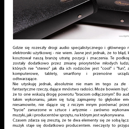
Gdzie się rozeszły drogi audio specjalistycznego i głównego 
elektroniki użytkowej - nie wiem. Jasne jest jednak, że to błąd, 
kosztował naszą branżę utratę pozycji i znaczenia. Te podk
zostały dodatkowo przez zmianę priorytetów młodych ludzi,
których nie "stereo" jak dla ich rodziców jest "cool" i "fun", 
komputerowe, tablety, smartfony i przenośne urządz
odtwarzające.
Nie utyskuję jednak, absolutnie nie mam im tego za złe 
fantastyczne rzeczy, dające mnóstwo radości. Może bowiem być i
że to one wskażą drogę powrotu "braciom odłączonym". Bo au
takim wykonaniu, jakim się tutaj zajmujemy to głębokie em
niesamowite, nie dające się z niczym innym porównać przeż
"bycie" zanurzone w sztuce i artyzmie - zarówno wykona
muzyki, jak i producentów sprzętu, na którym jest wykonywana.
Czasem zdarza się zresztą, że te dwa elementy się ze sobą łącz
muzyk staje się dodatkowo producentem. nieczęsty to przyp