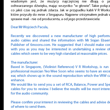
wiadomym jest, że muzycy najczęściej nie dbają o ja
odtwarzanego dźwięku, mając wszystko "w głowie". Takie połąc
co jakiś czas się jednak zdarza. Jak w przypadku kabli V R Work
które przyszły do mnie z Singapuru. Najpierw otrzymałem jednak 
sprawie mail - nie od producenta, a od jego przedstawiciela:
Dear Mr Wojciech Pacula,
Recently we discovered a new manufacturer of high perform
audio cables and shared the information with Mr Srajan Ebae
Publisher of 6moons.com. He suggested that I should make co
with you as you may be interested in undertaking a review o
cables which seem to be very high standard at reasonable prices.
The manufacturer:
Based in Singapore, (Violinist Reference) V R Workshop, is run
professional musician Yeo Wee Soon who seems to have an exce
ear, which shows up in the sound reproduction which the VRW c
enhance.
We would like to send you a set of RCA, Balance, Power and Sp
cables for you to review. I believe the results will be most intere
for the audio community.
Please confirm your interest in reviewing the cables and advise de
of where to send them.