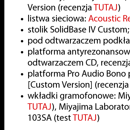
Version (recenzja
TUTAJ
)
listwa sieciowa:
Acoustic R
stolik SolidBase IV Custom
pod odtwarzaczem podkład
platforma antyrezonansowa
odtwarzaczem CD, recenzj
platforma Pro Audio Bon
[Custom Version] (recenzj
wkładki gramofonowe: Miy
TUTAJ
), Miyajima Laborato
103SA (test
TUTAJ
)