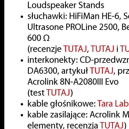
Loudspeaker Stands
słuchawki: HiFiMan HE-6, 
Ultrasone PROLine 2500, B
600 Ω
(recenzje
TUTAJ
,
TUTAJ
i
T
interkonekty: CD-przedwzm
DA6300, artykuł
TUTAJ
, p
Acrolink 8N-A2080III Evo
(test
TUTAJ
)
kable głośnikowe:
Tara La
kable zasilające: Acrolink
elementy, recenzja
TUTAJ
)