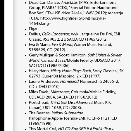
Dead Can Dance,
Anastasis
, [PIAS] Entertainment
Group, PIASR311CDX, "Special Edition Hardbound
Box Set", CD+USB drive 24/44,1 WAV (2012); recenzja
TUTAJ http://www.highfidelity.pl/@muzyka-
1464&lang=
Elgar
Delius,
Cello Concertos
, wyk. Jacqueline Du Pré, EMI
Classic, 9559052, 2 x SACD/CD (1965/2012).
Eva & Manu,
Eva & Manu
, Warner Music Finland,
5389629, CD (2012).
Gerry Mulligan & Scott Hamilton,
Soft Lights & Sweet
Music
, Concord Jazz/Mobile Fidelity, UDSACD 2017,
SACD/CD (1986/2006).
Hilary Hann,
Hilary Hann Plays Bach
, Sony Classical, SK
62793, Super Bit Mapping, 2 x CD (1997).
Laurie Anderson,
Homeland
, Nonesuch, 524055-2,
CD + DVD (2010).
Miles Davis,
Milestones
, Columbia/Mobile Fidelity,
UDSACD 2084, SACD/CD (1958/2012).
Portishead,
Third
, Go! Disc/Universal Music K.K.
(Japan), UICI-1069, CD (2008).
The Beatles,
Yellow Submarine
,
Parlophone/Apple/Toshiba-EMI, TOCP-51121, CD
(1969/1998).
This Mortal Coil,
HD-CD Box SET: It’ll End In Tears,