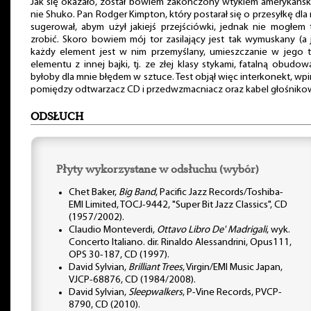
Jak się okazało, został bowiem zakończony wtykiem amerykańsk
nie Shuko. Pan Rodger Kimpton, który postarał się o przesyłkę dla
sugerował, abym użył jakiejś przejściówki, jednak nie mogłem
zrobić. Skoro bowiem mój tor zasilający jest tak wymuskany (a j
każdy element jest w nim przemyślany, umieszczanie w jego 
elementu z innej bajki, tj. ze złej klasy stykami, fatalną obudową
byłoby dla mnie błędem w sztuce. Test objął więc interkonekt, wp
pomiędzy odtwarzacz CD i przedwzmacniacz oraz kabel głośniko
ODSŁUCH
Płyty wykorzystane w odsłuchu (wybór)
Chet Baker,
Big Band
, Pacific Jazz Records/Toshiba-
EMI Limited, TOCJ-9442, "Super Bit Jazz Classics", CD
(1957/2002).
Claudio Monteverdi,
Ottavo Libro De' Madrigali
, wyk.
Concerto Italiano. dir. Rinaldo Alessandrini, Opus111,
OPS 30-187, CD (1997).
David Sylvian,
Brilliant Trees
, Virgin/EMI Music Japan,
VJCP-68876, CD (1984/2008).
David Sylvian,
Sleepwalkers
, P-Vine Records, PVCP-
8790, CD (2010).