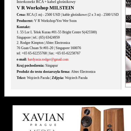
Interkonekt RCA + kabel głośnikowy
V R Workshop MILSTEIN
Cena:
RCA (1 m) - 2500 USD | kable głośnikowe (2 x 3 m) - 2500 USD
Producent:
V R Workshop/Yeo Wee Soon
Kontakt:
1. 55 Lor L Telok Kurau #01-55 Bright Centre S(425500)
Singapore | tel.: (65) 63424959
2. Rodger Kimpton | Abtec Electronica
76 Guan Chuan St #01-20 | Singapore 160076
tel: +65 65-62255768 | fax: +65 65-62258767
e-mail:
hardyasia.rodger@gmail.com
Kraj pochodzenia:
Singapur
Produkt do testu dostarczyła firma:
Abtec Electronica
Tekst:
Wojciech Pacuła |
Zdjęcia:
Wojciech Pacuła