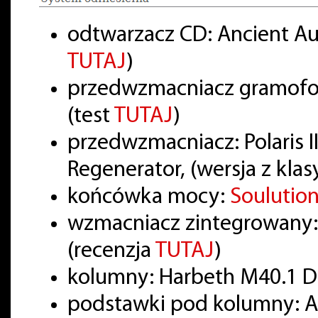
odtwarzacz CD: Ancient Aud
TUTAJ
)
przedwzmacniacz gramofon
(test
TUTAJ
)
przedwzmacniacz: Polaris II
Regenerator, (wersja z kla
końcówka mocy:
Soulutio
wzmacniacz zintegrowany:
(recenzja
TUTAJ
)
kolumny: Harbeth M40.1 D
podstawki pod kolumny: Ac