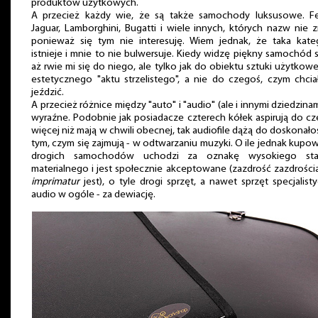
produktów użytkowych.
A przecież każdy wie, że są także samochody luksusowe. Fer
Jaguar, Lamborghini, Bugatti i wiele innych, których nazw nie 
ponieważ się tym nie interesuję. Wiem jednak, że taka kate
istnieje i mnie to nie bulwersuje. Kiedy widzę piękny samochód 
aż rwie mi się do niego, ale tylko jak do obiektu sztuki użytkowe
estetycznego "aktu strzelistego", a nie do czegoś, czym chci
jeździć.
A przecież różnice między "auto" i "audio" (ale i innymi dziedzinam
wyraźne. Podobnie jak posiadacze czterech kółek aspirują do c
więcej niż mają w chwili obecnej, tak audiofile dążą do doskonało
tym, czym się zajmują - w odtwarzaniu muzyki. O ile jednak kupo
drogich samochodów uchodzi za oznakę wysokiego sta
materialnego i jest społecznie akceptowane (zazdrość zazdrością
imprimatur
jest), o tyle drogi sprzęt, a nawet sprzęt specjalist
audio w ogóle - za dewiację.