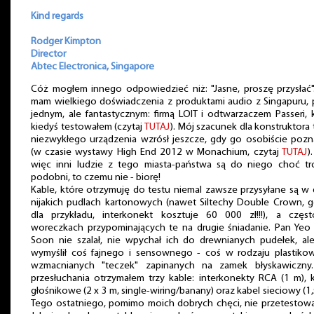
Kind regards
Rodger Kimpton
Director
Abtec Electronica, Singapore
Cóż mogłem innego odpowiedzieć niż: "Jasne, proszę przysłać"
mam wielkiego doświadczenia z produktami audio z Singapuru,
jednym, ale fantastycznym: firmą LOIT i odtwarzaczem Passeri, 
kiedyś testowałem (czytaj
TUTAJ
). Mój szacunek dla konstruktora
niezwykłego urządzenia wzrósł jeszcze, gdy go osobiście poz
(w czasie wystawy High End 2012 w Monachium, czytaj
TUTAJ
)
więc inni ludzie z tego miasta-państwa są do niego choć t
podobni, to czemu nie - biorę!
Kable, które otrzymuję do testu niemal zawsze przysyłane są w
nijakich pudlach kartonowych (nawet Siltechy Double Crown, g
dla przykładu, interkonekt kosztuje 60 000 zł!!!), a częs
woreczkach przypominających te na drugie śniadanie. Pan Ye
Soon nie szalał, nie wpychał ich do drewnianych pudełek, al
wymyślił coś fajnego i sensownego - coś w rodzaju plastiko
wzmacnianych "teczek" zapinanych na zamek błyskawiczny
przesłuchania otrzymałem trzy kable: interkonekty RCA (1 m), 
głośnikowe (2 x 3 m, single-wiring/banany) oraz kabel sieciowy (1,
Tego ostatniego, pomimo moich dobrych chęci, nie przetestow