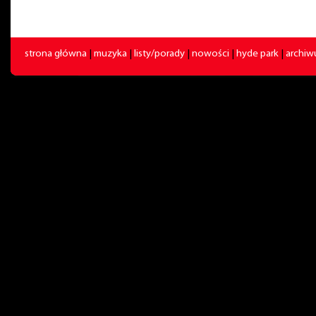
strona główna
|
muzyka
|
listy/porady
|
nowości
|
hyde park
|
archi