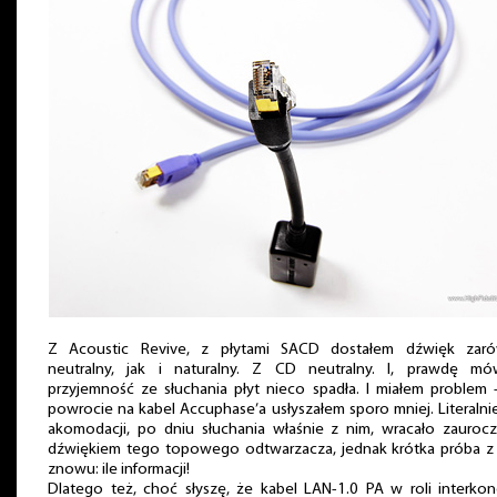
Z Acoustic Revive, z płytami SACD dostałem dźwięk zar
neutralny, jak i naturalny. Z CD neutralny. I, prawdę mów
przyjemność ze słuchania płyt nieco spadła. I miałem problem
powrocie na kabel Accuphase’a usłyszałem sporo mniej. Literalni
akomodacji, po dniu słuchania właśnie z nim, wracało zaurocz
dźwiękiem tego topowego odtwarzacza, jednak krótka próba z 
znowu: ile informacji!
Dlatego też, choć słyszę, że kabel LAN-1.0 PA w roli interko