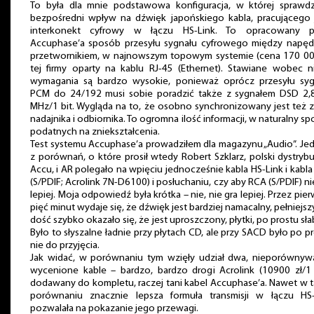
To była dla mnie podstawowa konfiguracja, w której sprawdz
bezpośredni wpływ na dźwięk japońskiego kabla, pracującego 
interkonekt cyfrowy w łączu HS-Link. To opracowany p
Accuphase’a sposób przesyłu sygnału cyfrowego między napęd
przetwornikiem, w najnowszym topowym systemie (cena 170 000
tej firmy oparty na kablu RJ-45 (Ethernet). Stawiane wobec n
wymagania są bardzo wysokie, ponieważ oprócz przesyłu syg
PCM do 24/192 musi sobie poradzić także z sygnałem DSD 2,
MHz/1 bit. Wygląda na to, że osobno synchronizowany jest też 
nadajnika i odbiornika. To ogromna ilość informacji, w naturalny s
podatnych na zniekształcenia.
Test systemu Accuphase’a prowadziłem dla magazynu „Audio”. J
z porównań, o które prosił wtedy Robert Szklarz, polski dystrybu
Accu, i AR polegało na wpięciu jednocześnie kabla HS-Link i kabl
(S/PDIF; Acrolink 7N-D6100) i posłuchaniu, czy aby RCA (S/PDIF) ni
lepiej. Moja odpowiedź była krótka – nie, nie gra lepiej. Przez pie
pięć minut wydaje się, że dźwięk jest bardziej namacalny, pełniejszy
dość szybko okazało się, że jest uproszczony, płytki, po prostu sła
Było to słyszalne ładnie przy płytach CD, ale przy SACD było po p
nie do przyjęcia.
Jak widać, w porównaniu tym wzięły udział dwa, nieporównywa
wycenione kable – bardzo, bardzo drogi Acrolink (10900 zł/1 
dodawany do kompletu, raczej tani kabel Accuphase’a. Nawet w 
porównaniu znacznie lepsza formuła transmisji w łączu HS-
pozwalała na pokazanie jego przewagi.