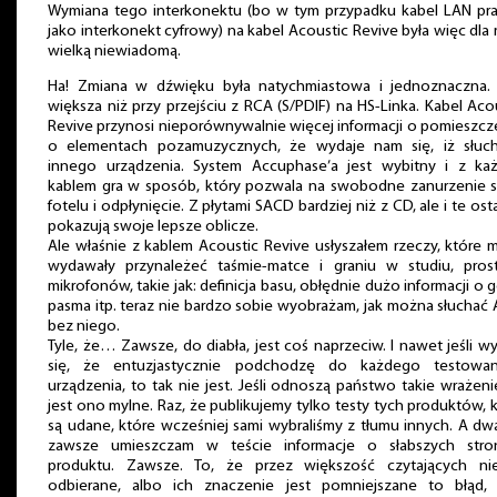
Wymiana tego interkonektu (bo w tym przypadku kabel LAN pra
jako interkonekt cyfrowy) na kabel Acoustic Revive była więc dla
wielką niewiadomą.
Ha! Zmiana w dźwięku była natychmiastowa i jednoznaczna. 
większa niż przy przejściu z RCA (S/PDIF) na HS-Linka. Kabel Aco
Revive przynosi nieporównywalnie więcej informacji o pomieszcz
o elementach pozamuzycznych, że wydaje nam się, iż słuc
innego urządzenia. System Accuphase’a jest wybitny i z ka
kablem gra w sposób, który pozwala na swobodne zanurzenie s
fotelu i odpłynięcie. Z płytami SACD bardziej niż z CD, ale i te ost
pokazują swoje lepsze oblicze.
Ale właśnie z kablem Acoustic Revive usłyszałem rzeczy, które m
wydawały przynależeć taśmie-matce i graniu w studiu, pros
mikrofonów, takie jak: definicja basu, obłędnie dużo informacji o 
pasma itp. teraz nie bardzo sobie wyobrażam, jak można słuchać
bez niego.
Tyle, że… Zawsze, do diabła, jest coś naprzeciw. I nawet jeśli w
się, że entuzjastycznie podchodzę do każdego testowa
urządzenia, to tak nie jest. Jeśli odnoszą państwo takie wrażeni
jest ono mylne. Raz, że publikujemy tylko testy tych produktów, 
są udane, które wcześniej sami wybraliśmy z tłumu innych. A dw
zawsze umieszczam w teście informacje o słabszych stro
produktu. Zawsze. To, że przez większość czytających ni
odbierane, albo ich znaczenie jest pomniejszane to błąd, 