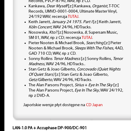
Records, PVCP-8790, WAV, rip z CD.
Kankawa,
Dear Myself
[z:] Kankawa,
Organist
, T-TOC
Records, UMVD-0001-0004, Ultimate Master Vinyl,
24/192 WAV; recenzja
TUTAJ
.
Keith Jarrett,
January 24 1975. Part I
[z:] Keith Jarrett,
Köln Concert
, WAV 24/96, HDTracks.
Nosowska,
Kto?
[z:] Nosowska,
8
, Supersam Music,
SM 01, WAV, rip z CD; recenzja
TUTAJ
.
Pieter Nooten & Michael Brook,
Searching
[z:] Pieter
Nooten & Michael Brook,
Sleeps With The Fishes
, 4AD,
GAD 710 CD, WAV, rip z CD.
Sonny Rollins
Tenor Madness
[z:] Sonny Rollins,
Tenor
Madness
, WAV 24/96, HDTracks..
Stan Getz & Joao Gilberto,
Corcovado (Quiet Nights
Of Quiet Stars)
[z:] Stan Getz & Joao Gilberto,
Getz/Gilberto
, WAV 24/96, HDTracks.
The Alan Parsons Project,
Sirius
+
Eye In The Sky
[z:]
The Alan Parsons Project,
Eye In The Sky
, WAV 24/192,
rip z DVD-A.
Japońskie wersje płyt dostępne na
CD Japan
LAN-1.0 PA + Accuphase DP-900/DC-901