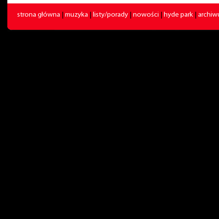
strona główna
|
muzyka
|
listy/porady
|
nowości
|
hyde park
|
archi