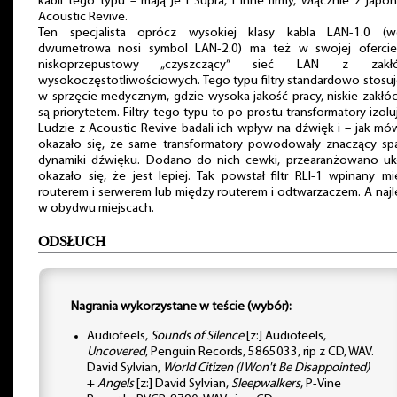
kabli tego typu – mają je i Supra, i inne firmy, włącznie z japo
Acoustic Revive.
Ten specjalista oprócz wysokiej klasy kabla LAN-1.0 (we
dwumetrowa nosi symbol LAN-2.0) ma też w swojej ofercie f
niskoprzepustowy „czyszczący” sieć LAN z zakł
wysokoczęstotliwościowych. Tego typu filtry standardowo stosuj
w sprzęcie medycznym, gdzie wysoka jakość pracy, niskie zakłó
są priorytetem. Filtry tego typu to po prostu transformatory izolu
Ludzie z Acoustic Revive badali ich wpływ na dźwięk i – jak mó
okazało się, że same transformatory powodowały znaczący sp
dynamiki dźwięku. Dodano do nich cewki, przearanżowano ukł
okazało się, że jest lepiej. Tak powstał filtr RLI-1 wpinany m
routerem i serwerem lub między routerem i odtwarzaczem. A najl
w obydwu miejscach.
ODSŁUCH
Nagrania wykorzystane w teście (wybór):
Audiofeels,
Sounds of Silence
[z:] Audiofeels,
Uncovered
, Penguin Records, 5865033, rip z CD, WAV.
David Sylvian,
World Citizen (I Won't Be Disappointed)
+
Angels
[z:] David Sylvian,
Sleepwalkers
, P-Vine