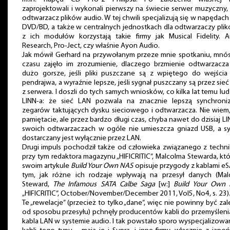
zaprojektowali i wykonali pierwszy na świecie serwer muzyczny, 
odtwarzacz plików audio. W tej chwili specjalizują się w napędach
DVD/BD, a także w centralnych jednostkach dla odtwarzaczy pli
z ich modułów korzystają takie firmy jak Musical Fidelity. A
Research, Pro-Ject, czy właśnie Ayon Audio.
Jak mówił Gerhard na przywołanym przeze mnie spotkaniu, mnó
czasu zajęło im zrozumienie, dlaczego brzmienie odtwarzacza 
dużo gorsze, jeśli pliki puszczane są z wpiętego do wejścia
pendrajwa, a wyraźnie lepsze, jeśli sygnał puszczany są przez sie
z serwera. I doszli do tych samych wniosków, co kilka lat temu lud
LINN-a: że sieć LAN pozwala na znacznie lepszą synchroniz
zegarów taktujących dysku sieciowego i odtwarzacza. Nie wiem
pamiętacie, ale przez bardzo długi czas, chyba nawet do dzisiaj L
swoich odtwarzaczach w ogóle nie umieszcza gniazd USB, a sy
dostarczany jest wyłącznie przez LAN.
Drugi impuls pochodził także od człowieka związanego z techni
przy tym redaktora magazynu „HIFICRITIC”, Malcolma Stewarda, kt
swoim artykule
Build Your Own NAS
opisuje przygody z kablami eS
tym, jak różne ich rodzaje wpływają na przesył danych (Mal
Steward,
The Infamous SATA Calbe Saga
[w:]
Build Your Own
„HIFICRITIC”, October/November/December 2011, Vol5, No4, s. 23)
Te „rewelacje” (przecież to tylko „dane”, więc nie powinny być za
od sposobu przesyłu) pchnęły producentów kabli do przemyślenia
kabla LAN w systemie audio. I tak powstało sporo wyspecjalizow