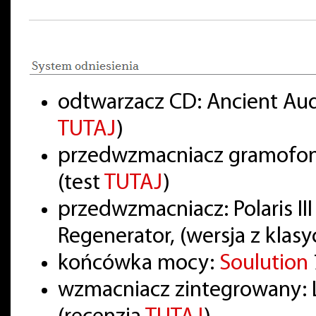
odtwarzacz CD: Ancient Audi
TUTAJ
)
przedwzmacniacz gramofon
(test
TUTAJ
)
przedwzmacniacz: Polaris III
Regenerator, (wersja z klas
końcówka mocy:
Soulution
wzmacniacz zintegrowany: