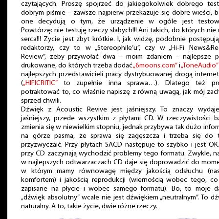
czytających. Proszę spojrzeć do jakiegokolwiek dobrego tes
dobrym piśmie – zawsze najpierw przekazuje się dobre wieści, 
one decydują o tym, że urządzenie w ogóle jest testow
Powtórzę: nie testuję rzeczy słabych!!! Ani takich, do których ni
serca!!! Życie jest zbyt krótkie. I, jak widzę, podobnie postępują
redaktorzy, czy to w „Stereophile’u”, czy w „Hi-Fi News&Re
Review”, żeby przywołać dwa – moim zdaniem – najlepsze p
drukowane, do których trzeba dodać
„6moons.com”
i
„ToneAudio”
najlepszych przedstawicieli pracy dystrybuowanej drogą intern
(
„HIFICRITIC”
to zupełnie inna sprawa…). Dlatego też pr
potraktować to, co właśnie napiszę z równą uwagą, jak mój za
sprzed chwili.
Dźwięk z Acoustic Revive jest jaśniejszy. To znaczy wydaje
jaśniejszy, przede wszystkim z płytami CD. W rzeczywistości 
zmienia się w niewielkim stopniu, jednak przybywa tak dużo infor
na górze pasma, że sprawa się zagęszcza i trzeba się do 
przyzwyczaić. Przy płytach SACD następuje to szybko i jest OK.
przy CD zaczynają wychodzić problemy tego formatu. Zwykle, n
w najlepszych odtwarzaczach CD daje się doprowadzić do mome
w którym mamy równowagę między jakością odsłuchu (na
komfortem) i jakością reprodukcji (wiernością wobec tego, co
zapisane na płycie i wobec samego formatu). Bo, to moje da
„dźwięk absolutny” wcale nie jest dźwiękiem „neutralnym”. To d
naturalny. A to, takie życie, dwie różne rzeczy.