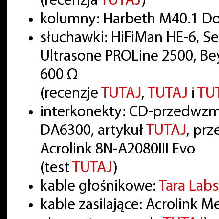
(recenzja
TUTAJ
)
kolumny: Harbeth M40.1 Do
słuchawki: HiFiMan HE-6, S
Ultrasone PROLine 2500, Be
600 Ω
(recenzje
TUTAJ
,
TUTAJ
i
TU
interkonekty: CD-przedwzma
DA6300, artykuł
TUTAJ
, pr
Acrolink 8N-A2080III Evo
(test
TUTAJ
)
kable głośnikowe:
Tara Lab
kable zasilające: Acrolink 