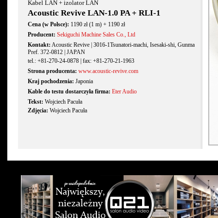
Kabel LAN + izolator LAN
Acoustic Revive LAN-1.0 PA + RLI-1
Cena (w Polsce):
1190 zł (1 m) + 1190 zł
Producent:
Sekiguchi Machine Sales Co., Ltd
Kontakt:
Acoustic Revive | 3016-1Tsunatori-machi, Isesaki-shi, Gunma
Pref. 372-0812 | JAPAN
tel.: +81-270-24-0878 | fax: +81-270-21-1963
Strona producenta:
www.acoustic-revive.com
Kraj pochodzenia:
Japonia
Kable do testu dostarczyła firma:
Eter Audio
Tekst:
Wojciech Pacuła
Zdjęcia:
Wojciech Pacuła