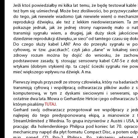
Jeśli ktoś powiedziałby mi kilka lat temu, że będę testował kable
też bym się uśmiechnął. Może bez złośliwości, bo przyzwyczaiłe
do tego, jak niewiele wiadomo (jak niewiele wiem) o mechaniz
reprodukcji dźwięku, ale też z lekkim niedowierzaniem. Ta zm
pokazuje jednak, jak że jednej strony naprawdę mało o nat
transmisji sygnału wiem, a drugiej, jak duży skok jakościo
dziedzinie reprodukcji dźwięku „w sieci” od tamtego czasu się dok
Do czego służy kabel LAN? Ano do przesyłu sygnału w pos
cyfrowej, w tzw. „paczkach”, czyli jako „dane” w lokalnej siec
zdrowy rozum można by dojść do wniosku, że zachow
podstawowe zasady, tj. stosując sensowny kabel CAT-5e z dob
wtykami (dobrym stykiem) itp. ta część ścieżki sygnału nie po
mieć większego wpływu na dźwięk. A ma.
Pierwszy impuls przyszedł ze strony człowieka, który na badaniac
transmisją cyfrową i współpracą odtwarzacza plików audio z s
komputerową, w tym z dyskami sieciowymi i serwerami, spę
ostatnie dwa lata. Mowa o Gerhardzie Hirtcie i jego odtwarzaczu S
którym pisaliśmy
TUTAJ
.
Gerhard swój odtwarzacz przegotował we współpracy z jed
najlepiej do tego predysponowaną ekipą, a mianowicie z f
StreamUnlimited z Wiednia. To grupa inżynierów z Austrii i USA, 
pracując dla holenderskiego Philipsa pod koniec lat 70. oprac
mechaniczny napęd dla płyt formatu Compact Disc, a potem odpa
m.in. napęd CD Pro-2 Philipsa. Po założeniu własnej f