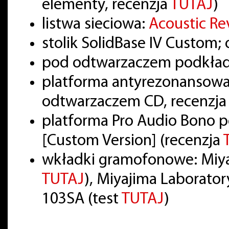
elementy, recenzja
TUTAJ
)
listwa sieciowa:
Acoustic Re
stolik SolidBase IV Custom;
pod odtwarzaczem podkładk
platforma antyrezonansowa
odtwarzaczem CD, recenzj
platforma Pro Audio Bono
[Custom Version] (recenzja
wkładki gramofonowe: Miya
TUTAJ
), Miyajima Laborator
103SA (test
TUTAJ
)