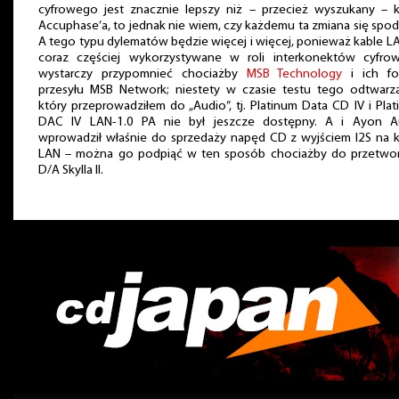
cyfrowego jest znacznie lepszy niż – przecież wyszukany – k
Accuphase’a, to jednak nie wiem, czy każdemu ta zmiana się spo
A tego typu dylematów będzie więcej i więcej, ponieważ kable L
coraz częściej wykorzystywane w roli interkonektów cyfrow
wystarczy przypomnieć chociażby
MSB Technology
i ich fo
przesyłu MSB Network; niestety w czasie testu tego odtwarza
który przeprowadziłem do „Audio”, tj. Platinum Data CD IV i Pla
DAC IV LAN-1.0 PA nie był jeszcze dostępny. A i Ayon A
wprowadził właśnie do sprzedaży napęd CD z wyjściem I2S na k
LAN – można go podpiąć w ten sposób chociażby do przetwor
D/A Skylla II.