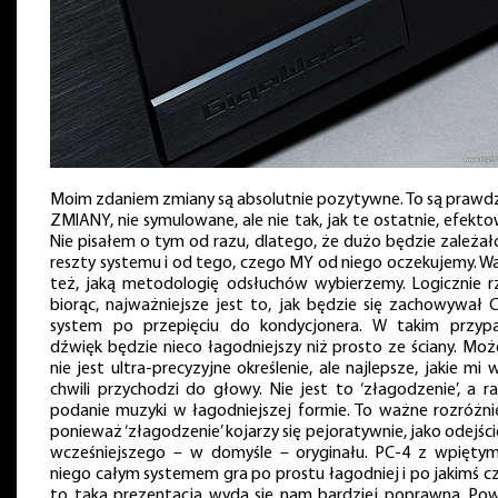
Moim zdaniem zmiany są absolutnie pozytywne. To są prawd
ZMIANY, nie symulowane, ale nie tak, jak te ostatnie, efekt
Nie pisałem o tym od razu, dlatego, że dużo będzie zależał
reszty systemu i od tego, czego MY od niego oczekujemy. W
też, jaką metodologię odsłuchów wybierzemy. Logicznie r
biorąc, najważniejsze jest to, jak będzie się zachowywał 
system po przepięciu do kondycjonera. W takim przyp
dźwięk będzie nieco łagodniejszy niż prosto ze ściany. Moż
nie jest ultra-precyzyjne określenie, ale najlepsze, jakie mi 
chwili przychodzi do głowy. Nie jest to ‘złagodzenie’, a ra
podanie muzyki w łagodniejszej formie. To ważne rozróżnie
ponieważ ‘złagodzenie’ kojarzy się pejoratywnie, jako odejśc
wcześniejszego – w domyśle – oryginału. PC-4 z wpięty
niego całym systemem gra po prostu łagodniej i po jakimś cz
to taka prezentacja wyda się nam bardziej poprawna. Po