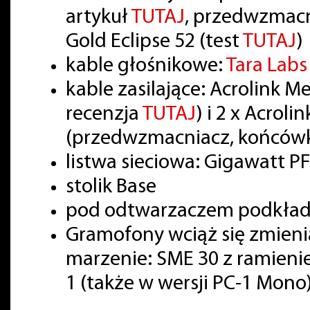
artykuł
TUTAJ
, przedwzmac
Gold Eclipse 52 (test
TUTAJ
)
kable głośnikowe:
Tara Lab
kable zasilające: Acrolink 
recenzja
TUTAJ
) i 2 x Acrol
(przedwzmacniacz, końcówk
listwa sieciowa: Gigawatt PF
stolik Base
pod odtwarzaczem podkładki
Gramofony wciąż się zmienia
marzenie: SME 30 z ramienie
1 (także w wersji PC-1 Mono)