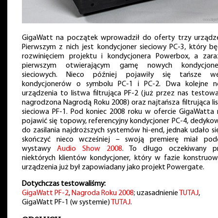
GigaWatt na początek wprowadził do oferty trzy urządze
Pierwszym z nich jest kondycjoner sieciowy PC-3, który bę
rozwinięciem projektu i kondycjonera Powerbox, a zar
pierwszym otwierającym gamę nowych kondycjon
sieciowych. Nieco później pojawiły się tańsze we
kondycjonerów o symbolu PC-1 i PC-2. Dwa kolejne 
urządzenia to listwa filtrująca PF-2 (już przez nas testowa
nagrodzona Nagrodą Roku 2008) oraz najtańsza filtrująca li
sieciowa PF-1. Pod koniec 2008 roku w ofercie GigaWatta 
pojawić się topowy, referencyjny kondycjoner PC-4, dedyko
do zasilania najdroższych systemów hi-end, jednak udało si
skończyć nieco wcześniej – swoją premierę miał pod
wystawy
Audio Show 2008
. To długo oczekiwany p
niektórych klientów kondycjoner, który w fazie konstruow
urządzenia już był zapowiadany jako projekt Powergate.
Dotychczas testowaliśmy:
GigaWatt PF-2
,
Nagroda Roku 2008
; uzasadnienie
TUTAJ
,
GigaWatt PF-1 (w systemie)
TUTAJ
.