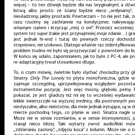
więcej – to ten dźwięk będzie dla nas ‘oryginalnym’, a dźwi
listwą albo prosto ze ściany będzie nieco „ordynarny”, 
nieuładzony, jakby prostacki. Powtarzam – to nie jest tak, 
razu rzucimy się zachłannie na kondycjoner, nakrywają
własnym ciałem i krzycząc „mój ci on!”. Przecież wcześniej
system też super (takie jest przynajmniej moje zdanie…) gra
jest jednak hi-end i tutaj do pewnych rzeczy dochodzi
stopniowo, nie szokowo. Dlatego właśnie raz zidentyfikowa
problem trudno mi było się przyzwyczaić z powrotem do lis
W końcu się udało, zapomniałem, jak to było z PC-4, ale pr
re-adaptacyjny trwał stosunkowo długo.
To, o czym mówię, świetnie było słychać chociażby przy gł
Sinatry.
Only The Lonely
to płyta monofoniczna, gdzie w
zajmuje szczególną, uprzywilejowaną względem pozosta
instrumentów pozycję. Jest więc mocny, głęboki, pełny. 
pokazał, że jest gładszy niż mi się to wcześniej wydawało
lekkie świerszczyki na wyższej średnicy, dla postronnych pe
niesłyszalne, albo nieistotne, dla mnie jednak irytujące, są w 
mierze pochodną tego, co płynie w sieci. Sinatra nagle ur
Może nie w sensie rozmiarów, a w sensie intensywności, j
stanął nieco bliżej. Taki wytarty zwrot audiofilski mó
„zdzieraniu zasłony”, „zdjęciu koca” z kolumn. Może nie o t