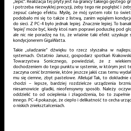
„lepić”. Realizacja tej płyty jest na granicy takiego gęstego g
i potrzeba niezwykłej precyzji, żeby tego nie pogłębić i żeb
zepsuć całego efektu. Myślę, że mój system robi to świetn
podobało mi się to także z listwą, zanim wpiąłem kondycj
do sieci. Z PC-4 było jednak lepiej. Znacznie lepiej. To bana
‘lepiej’ może być, kiedy ktoś nam poprawi poduszkę pod gł
ale nic nie poradzę na to, że właśnie taki efekt uzyskuje s
kondycjonerem GigaWatta.
Takie „uładzanie” dźwięku to rzecz słyszalna w najleps
systemach. Ostatnio Janusz, gospodarz spotkań Krakowsk
Towarzystwa Sonicznego, powiedział, że z wiekie
dochodzeniem do tego punktu w systemie, w którym jest te
zaczyna cenić brzmienie, które jeszcze jakiś czas temu wyda
mu się ciemne, zbyt pastelowe. Alleluja! Tak, to dokładnie 
chodzi – lepsze, bardziej rozdzielcze urządzenia brzm
niesamowicie gładki, nieofensywny sposób. Należy oczywi
oddzielić to od ocieplenia i złagodzenia, bo to zupełnie
innego. PC-4 pokazuje, że ciepło i delikatność to cecha urz
o niskich zniekształceniach.