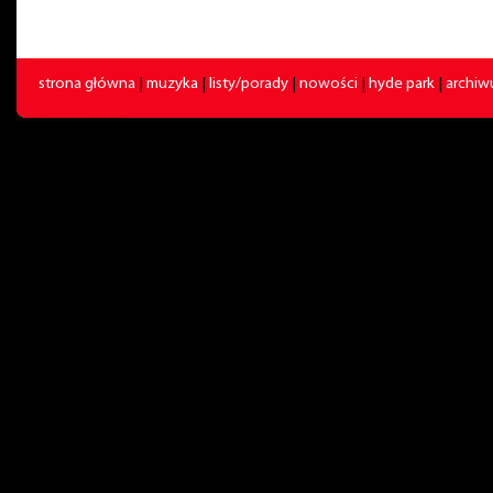
strona główna
|
muzyka
|
listy/porady
|
nowości
|
hyde park
|
archi