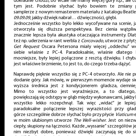
dokładnie chodzi, bo wcale nie mamy więcej góry itp., ale c
tym jest. Podobnie słychać było bowiem te zmiany 
samplerze z nowym remasterem materiału z katalogu Beatl
09.09.09
, jakby dźwięk nabrał… dźwięczności, głębi.
Jednocześnie wszystko było lekko wycofywane na scenie, j
otworzyła się dłuższa perspektywa. Bez cienia wątpliw
znacznie lepsza była akustyka otaczająca instrumenty. Dla
też np. uderzenia w rant werbla z
Corcovado
, utworze z pły
Get Request
Oscara Petersona miały więcej „oddechu” w
siebie właśnie z PC-4. Paradoksalnie, właśnie dlatego 
mocniejsze, były lepiej połączone z resztą dźwięku. I chyb
jest właściwe brzmienie, to jest to, do czego trzeba dążyć.
Naprawdę pięknie wszystko się z PC-4 otworzyło. Ale nie p
dodanie góry. Jak mówię, w pierwszym momencie wydaje się
wyższa średnica jest z kondycjonerem gładsza, ciemniej
Mimo to wszystko jest wyraźniejsze, a to dlatego
powiększają się odstępy w głąb między wykonawcami, jakby 
wszystko lekko rozepchnął. Tak więc „widać” je lepiej
paradoksalne połączenie lepszej wyrazistości przy gład
górze szczególnie dobrze słychać było przy płycie
Viaticum
e
w moim ulubionym utworze
The Well-wisher
. Jest on niez
ciepły, skupiony na łączności. Każde „wyssanie” szczegółów j
nim niezbyt dobre, ponieważ dźwięki zaczynają się do si