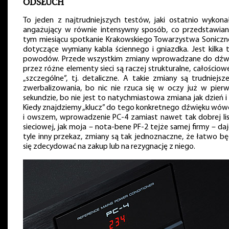
ODSŁUCH
To jeden z najtrudniejszych testów, jaki ostatnio wykona
angażujący w równie intensywny sposób, co przedstawia
tym miesiącu spotkanie Krakowskiego Towarzystwa Soniczn
dotyczące wymiany kabla ściennego i gniazdka. Jest kilka 
powodów. Przede wszystkim zmiany wprowadzane do dźw
przez różne elementy sieci są raczej strukturalne, całościow
„szczególne”, tj. detaliczne. A takie zmiany są trudniejsz
zwerbalizowania, bo nic nie rzuca się w oczy już w pierw
sekundzie, bo nie jest to natychmiastowa zmiana jak dzień i
Kiedy znajdziemy „klucz” do tego konkretnego dźwięku wów
i owszem, wprowadzenie PC-4 zamiast nawet tak dobrej li
sieciowej, jak moja – nota-bene PF-2 tejże samej firmy – da
tyle inny przekaz, zmiany są tak jednoznaczne, że łatwo bę
się zdecydować na zakup lub na rezygnację z niego.