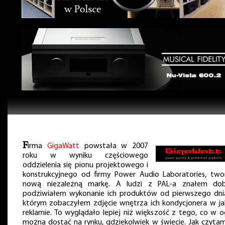
F
irma
GigaWatt
powstała w 2007
roku w wyniku częściowego
oddzielenia się pionu projektowego i
konstrukcyjnego od firmy Power Audio Laboratories, two
nową niezależną markę. A ludzi z PAL-a znałem dob
podziwiałem wykonanie ich produktów od pierwszego dni
którym zobaczyłem zdjęcie wnętrza ich kondycjonera w jak
reklamie. To wyglądało lepiej niż większość z tego, co w o
można dostać na rynku, gdziekolwiek w świecie. Jak czyta