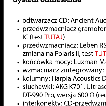
odtwarzacz CD: Ancient Aud
przedwzmacniacz gramofon
IC (test
TUTAJ
)
przedwzmacniacz: Leben RS
zmiana na Polaris II, test
TUT
końcówka mocy: Luxman M-
wzmacniacz zintegrowany: 
kolumny: Harpia Acoustics
słuchawki: AKG K701, Ultra
DT-990 Pro, wersja 600 Ω (r
interkonekty: CD-przedwzm