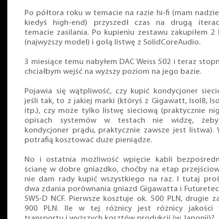
Po półtora roku w temacie na razie hi-fi (mam nadzie
kiedyś high-end) przyszedł czas na drugą itera
temacie zasilania. Po kupieniu zestawu zakupiłem 2 
(najwyższy model) i gołą listwę z SolidCoreAudio.
3 miesiące temu nabyłem DAC Weiss 502 i teraz stop
chciałbym wejść na wyższy poziom na jego bazie.
Pojawia się wątpliwość, czy kupić kondycjoner sieci
jeśli tak, to z jakiej marki (któryś z Gigawatt, Isol8, Is
itp.), czy może tylko listwę sieciową (praktycznie n
opisach systemów w testach nie widzę, żeb
kondycjoner prądu, praktycznie zawsze jest listwa). 
potrafią kosztować duże pieniądze.
No i ostatnia możliwość wpięcie kabli bezpośred
ścianę w dobre gniazdko, choćby na etap przejściow
nie dam rady kupić wszystkiego na raz. I tutaj pro
dwa zdania porównania gniazd Gigawatta i Futuretec
SWS-D NCF. Pierwsze kosztuje ok. 500 PLN, drugie za
900 PLN. Ile w tej różnicy jest różnicy jakości 
transportu i wyższych kosztów produkcji (w Japonii)?