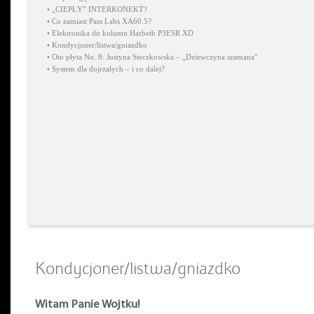
•
„CIEPŁY” INTERKONEKT?
•
Co zamiast Pass Labs XA60.5?
•
Elektronika do kolumn Harbeth P3ESR XD
•
Kondycjoner/listwa/gniazdko
•
Oto płyta No. 8: Justyna Steczkowska – „Dziewczyna szamana"
•
System dla dojrzałych – i co dalej?
Kondycjoner/listwa/gniazdko
Witam Panie Wojtku!