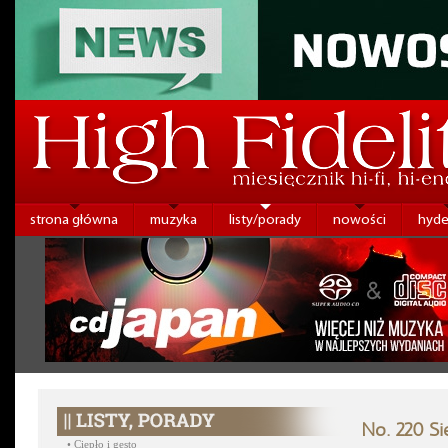
strona główna
muzyka
listy/porady
nowości
hyde
No. 220 Si
•
Ciepło i gęsto