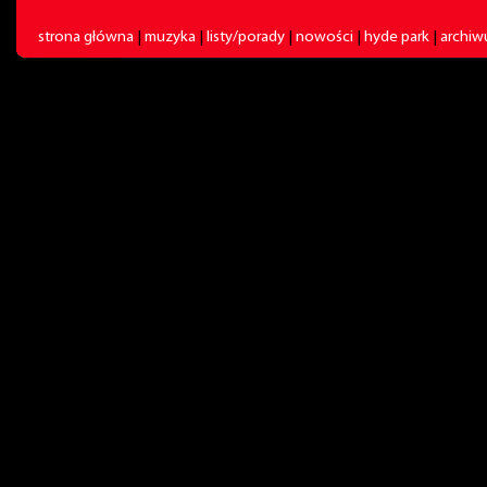
strona główna
|
muzyka
|
listy/porady
|
nowości
|
hyde park
|
archi