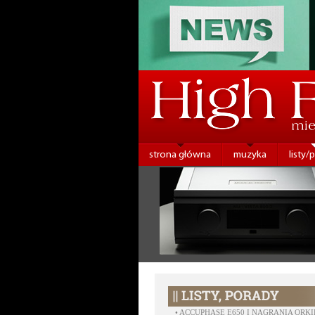
strona główna
muzyka
listy/
•
ACCUPHASE E650 I NAGRANIA ORK