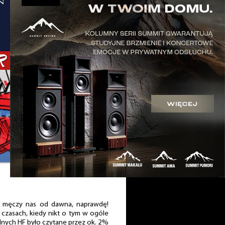
y” męczy nas od dawna, naprawdę!
czasach, kiedy nikt o tym w ogóle
ilnych HF było czytane przez ok. 2%