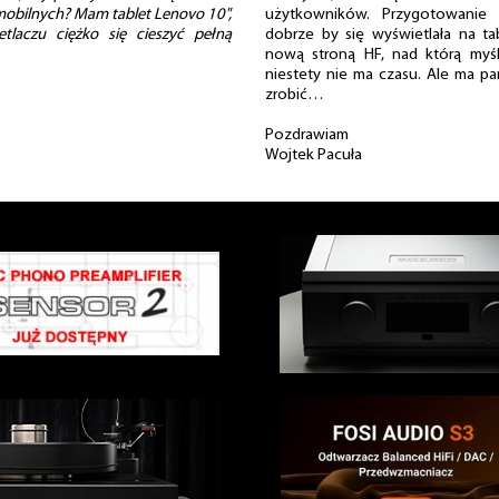
 mobilnych? Mam tablet Lenovo 10",
użytkowników. Przygotowanie ba
laczu ciężko się cieszyć pełną
dobrze by się wyświetlała na ta
nową stroną HF, nad którą myś
niestety nie ma czasu. Ale ma pa
zrobić…
Pozdrawiam
Wojtek Pacuła