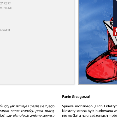
ZY XLR?
 MOBILNE
A SACD
Panie Grzegorzu!
o, jak istnieje i cieszę się z jego
Sprawa mobilnego „High Fidelit
tnio coraz rzadziej, poza pracą,
Niestety strona była budowana w 
ać, czy planujecie zmianę serwisu
nie myślał, a na urządzeniach mob