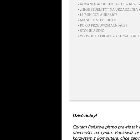
•
ADVANCE ACOUSTIC X-CD5 – RCA C
•
„HIGH FIDELITY” NA URZĄDZENIA
•
LUMIN CZY AURALIC?
•
MANLEY STEELHEAD
•
PO CO PRZEDWZMACNIACZ?
•
STOLIK AUDIO
•
WYJŚCIE CYFROWE Z ODTWARZACZ
Dzień dobry!
Czytam Państwa pismo prawie tak dług
obecności na rynku. Ponieważ osta
korzystam z komputera, chcę zapyt