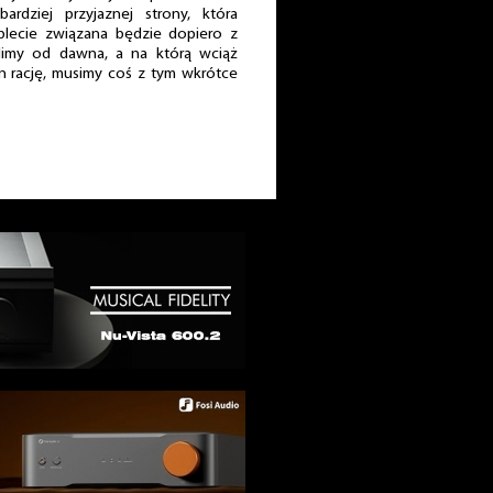
rdziej przyjaznej strony, która
blecie związana będzie dopiero z
limy od dawna, a na którą wciąż
n rację, musimy coś z tym wkrótce