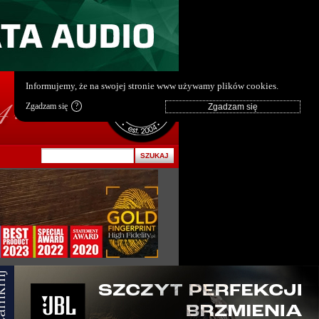
pl
|
en
Informujemy, że na swojej stronie www używamy plików cookies.
Zgadzam się
?