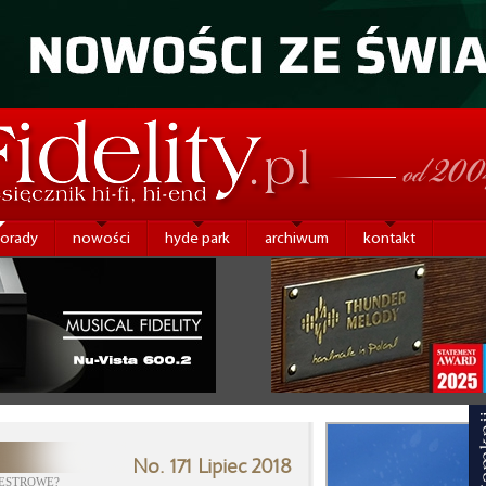
porady
nowości
hyde park
archiwum
kontakt
No. 171 Lipiec 2018
IESTROWE?