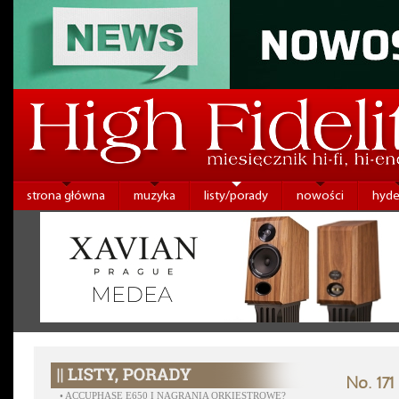
strona główna
muzyka
listy/porady
nowości
hyde
No. 171
•
ACCUPHASE E650 I NAGRANIA ORKIESTROWE?