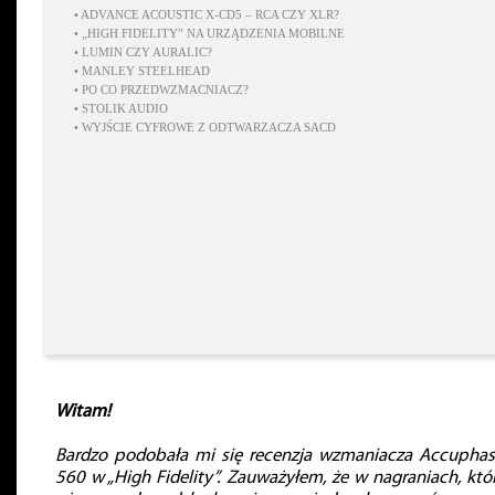
•
ADVANCE ACOUSTIC X-CD5 – RCA CZY XLR?
•
„HIGH FIDELITY” NA URZĄDZENIA MOBILNE
•
LUMIN CZY AURALIC?
•
MANLEY STEELHEAD
•
PO CO PRZEDWZMACNIACZ?
•
STOLIK AUDIO
•
WYJŚCIE CYFROWE Z ODTWARZACZA SACD
Witam!
Bardzo podobała mi się recenzja wzmaniacza Accuphas
560 w „High Fidelity”. Zauważyłem, że w nagraniach, któ