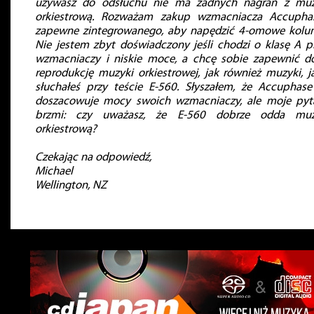
używasz do odsłuchu nie ma żadnych nagrań z mu
orkiestrową. Rozważam zakup wzmacniacza Accuphas
zapewne zintegrowanego, aby napędzić 4-omowe kolu
Nie jestem zbyt doświadczony jeśli chodzi o klasę A p
wzmacniaczy i niskie moce, a chcę sobie zapewnić d
reprodukcję muzyki orkiestrowej, jak również muzyki, ja
słuchałeś przy teście E-560. Słyszałem, że Accuphase
doszacowuje mocy swoich wzmacniaczy, ale moje pyt
brzmi: czy uważasz, że E-560 dobrze odda muz
orkiestrową?
Czekając na odpowiedź,
Michael
Wellington, NZ