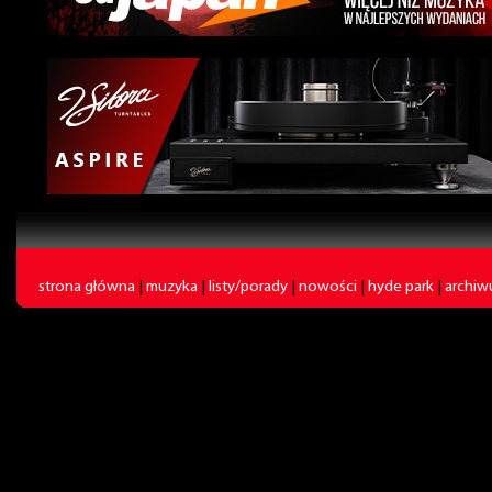
strona główna
|
muzyka
|
listy/porady
|
nowości
|
hyde park
|
archi