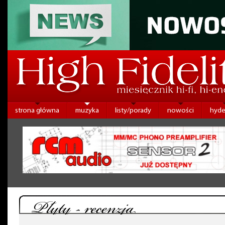
strona główna
muzyka
listy/porady
nowości
hyde
Płyty - recenzja