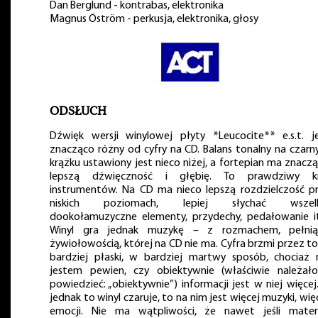
Dan Berglund - kontrabas, elektronika
Magnus Öström - perkusja, elektronika, głosy
ODSŁUCH
Dźwięk wersji winylowej płyty *Leucocite** e.s.t. j
znacząco różny od cyfry na CD. Balans tonalny na czar
krążku ustawiony jest nieco niżej, a fortepian ma znacz
lepszą dźwięczność i głębię. To prawdziwy kr
instrumentów. Na CD ma nieco lepszą rozdzielczość p
niskich poziomach, lepiej słychać wszelk
dookołamuzyczne elementy, przydechy, pedałowanie i
Winyl gra jednak muzykę – z rozmachem, pełnią
żywiołowością, której na CD nie ma. Cyfra brzmi przez t
bardziej płaski, w bardziej martwy sposób, chociaż 
jestem pewien, czy obiektywnie (właściwie należał
powiedzieć: „obiektywnie”) informacji jest w niej więcej
jednak to winyl czaruje, to na nim jest więcej muzyki, wię
emocji. Nie ma wątpliwości, że nawet jeśli mater