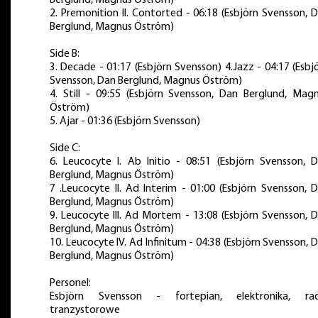
Berglund, Magnus Öström)
2. Premonition II. Contorted - 06:18 (Esbjörn Svensson, 
Berglund, Magnus Öström)
Side B:
3. Decade - 01:17 (Esbjörn Svensson) 4.Jazz - 04:17 (Esbj
Svensson, Dan Berglund, Magnus Öström)
4. Still - 09:55 (Esbjörn Svensson, Dan Berglund, Mag
Öström)
5. Ajar - 01:36 (Esbjörn Svensson)
Side C:
6. Leucocyte I. Ab Initio - 08:51 (Esbjörn Svensson, 
Berglund, Magnus Öström)
7 .Leucocyte II. Ad Interim - 01:00 (Esbjörn Svensson, 
Berglund, Magnus Öström)
9. Leucocyte III. Ad Mortem - 13:08 (Esbjörn Svensson, 
Berglund, Magnus Öström)
10. Leucocyte IV. Ad Infinitum - 04:38 (Esbjörn Svensson, 
Berglund, Magnus Öström)
Personel:
Esbjörn Svensson - fortepian, elektronika, rad
tranzystorowe