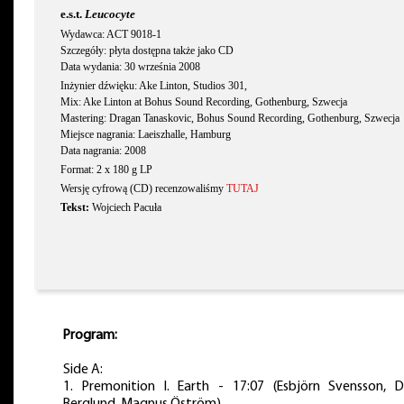
e.s.t.
Leucocyte
Wydawca: ACT 9018-1
Szczegóły: płyta dostępna także jako CD
Data wydania: 30 września 2008
Inżynier dźwięku: Ake Linton, Studios 301,
Mix: Ake Linton at Bohus Sound Recording, Gothenburg, Szwecja
Mastering: Dragan Tanaskovic, Bohus Sound Recording, Gothenburg, Szwecja
Miejsce nagrania: Laeiszhalle, Hamburg
Data nagrania: 2008
Format: 2 x 180 g LP
Wersję cyfrową (CD) recenzowaliśmy
TUTAJ
Tekst:
Wojciech Pacuła
Program:
Side A:
1. Premonition I. Earth - 17:07 (Esbjörn Svensson, 