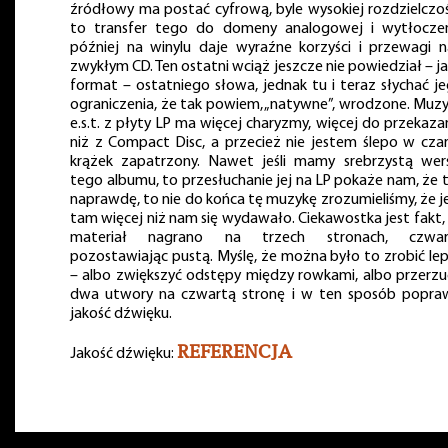
źródłowy ma postać cyfrową, byle wysokiej rozdzielczoś
to transfer tego do domeny analogowej i wytłocze
później na winylu daje wyraźne korzyści i przewagi 
zwykłym CD. Ten ostatni wciąż jeszcze nie powiedział – j
format – ostatniego słowa, jednak tu i teraz słychać j
ograniczenia, że tak powiem, „natywne”, wrodzone. Muz
e.s.t. z płyty LP ma więcej charyzmy, więcej do przekaza
niż z Compact Disc, a przecież nie jestem ślepo w cza
krążek zapatrzony. Nawet jeśli mamy srebrzystą wer
tego albumu, to przesłuchanie jej na LP pokaże nam, że 
naprawdę, to nie do końca tę muzykę zrozumieliśmy, że j
tam więcej niż nam się wydawało. Ciekawostka jest fakt,
materiał nagrano na trzech stronach, czwar
pozostawiając pustą. Myślę, że można było to zrobić lep
– albo zwiększyć odstępy między rowkami, albo przerzu
dwa utwory na czwartą stronę i w ten sposób popra
jakość dźwięku.
REFERENCJA
Jakość dźwięku: