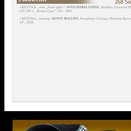
268 Si
•
MUZYKA ⸜ seria „Nasze płyty”:
ANNA MARIA JOPEK
,
Barefoot
, Universal M
016 299-2, „Promo Copy”, CD ⸜ 2001
•
MUZYKA ⸜ recenzja:
SONNY ROLLINS
,
Saxophone Colossus
, Hemiolia Recor
LP ⸜ 2026