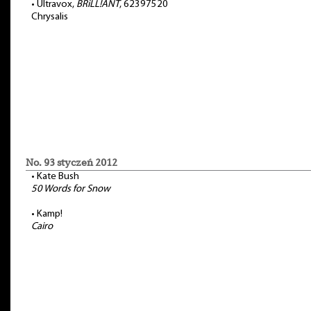
•
Ultravox,
BRiLL!ANT
, 62397520
Chrysalis
No. 93 styczeń 2012
•
Kate Bush
50 Words for Snow
•
Kamp!
Cairo