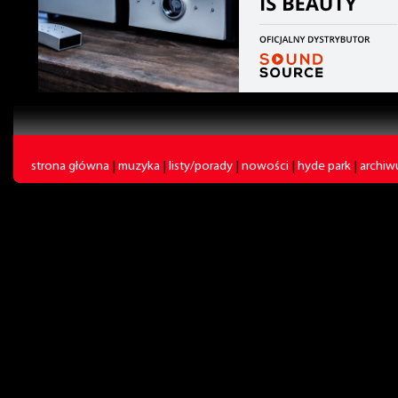
strona główna
|
muzyka
|
listy/porady
|
nowości
|
hyde park
|
archi