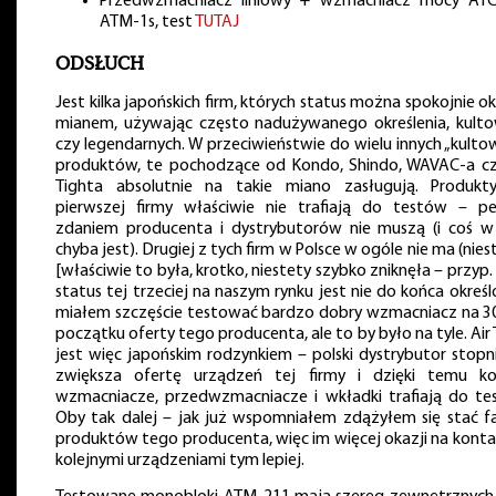
Przedwzmacniacz liniowy + wzmacniacz mocy AT
ATM-1s, test
TUTAJ
ODSŁUCH
Jest kilka japońskich firm, których status można spokojnie okr
mianem, używając często nadużywanego określenia, kult
czy legendarnych. W przeciwieństwie do wielu innych „kulto
produktów, te pochodzące od Kondo, Shindo, WAVAC-a cz
Tighta absolutnie na takie miano zasługują. Produkt
pierwszej firmy właściwie nie trafiają do testów – p
zdaniem producenta i dystrybutorów nie muszą (i coś 
chyba jest). Drugiej z tych firm w Polsce w ogóle nie ma (nies
[właściwie to była, krotko, niestety szybko zniknęła – przyp. 
status tej trzeciej na naszym rynku jest nie do końca określ
miałem szczęście testować bardzo dobry wzmacniacz na 3
początku oferty tego producenta, ale to by było na tyle. Air 
jest więc japońskim rodzynkiem – polski dystrybutor stop
zwiększa ofertę urządzeń tej firmy i dzięki temu ko
wzmacniacze, przedwzmacniacze i wkładki trafiają do te
Oby tak dalej – jak już wspomniałem zdążyłem się stać 
produktów tego producenta, więc im więcej okazji na konta
kolejnymi urządzeniami tym lepiej.