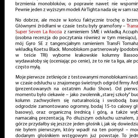
brzmienia monobloków, o poprawie nawet nie wspomin
Pewnie jeden z wyższym modeli AirTighta nada się w sam r
No dobrze, ale może w końcu faktycznie trochę o brzmi
Głównymi źródłami w czasie testu były gramofony –
Trans
Super Seven La Roccia
z ramieniem SME i wkładką Accuph
(osobna recenzja do poczytania również w tym miesiącu),
mój Gyro SE z tangencjalnym ramieniem TransFi Tomah
wkładką Koetsu Black. Monoblokom partnerowały (podobni
w teście TRI) wyborne krakowskie kolumny Basso
wydawałoby się (oceniając po cenie), że to nie ta liga, ale p
często mylą.
Moje pierwsze zetknięcie z testowanymi monoblokami nast
w czasie odsłuchu u znajomego świetnych odgród firmy Ar
(prezentowanych na ostatnim Audio Show). Od pierw
momentu było ciekawie – jako zwolennik „starej szkoły” b
kolumn zachwyciłem się naturalnością i swobodą ba
odgrodzie zamontowano ogromny, bodaj 15-to calowy gł
basowy), oraz organiczną średnicą i górą, a także wyb
namacalną prezentacją. Po dłuższym odsłuchu uznałem, 
górze przydałby się jeszcze jeden głośnik i, jak się dowiedzi
nie byłem pierwszym, który wpadł na ten pomysł – mo
dodanym głośnikiem wstęgowym już powstaje. To jed