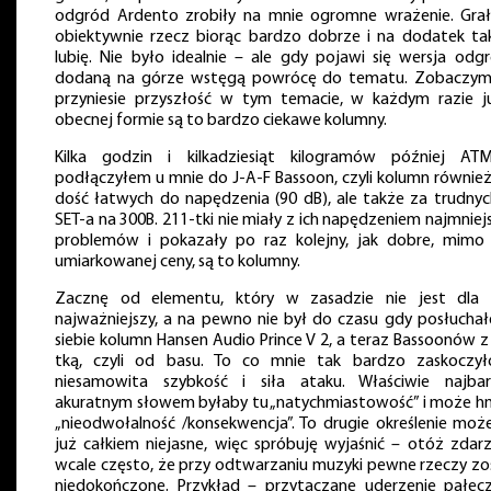
odgród Ardento zrobiły na mnie ogromne wrażenie. Gra
obiektywnie rzecz biorąc bardzo dobrze i na dodatek tak
lubię. Nie było idealnie – ale gdy pojawi się wersja odg
dodaną na górze wstęgą powrócę do tematu. Zobaczym
przyniesie przyszłość w tym temacie, w każdym razie 
obecnej formie są to bardzo ciekawe kolumny.
Kilka godzin i kilkadziesiąt kilogramów później AT
podłączyłem u mnie do J-A-F Bassoon, czyli kolumn również
dość łatwych do napędzenia (90 dB), ale także za trudnyc
SET-a na 300B. 211-tki nie miały z ich napędzeniem najmniej
problemów i pokazały po raz kolejny, jak dobre, mimo
umiarkowanej ceny, są to kolumny.
Zacznę od elementu, który w zasadzie nie jest dla
najważniejszy, a na pewno nie był do czasu gdy posłucha
siebie kolumn Hansen Audio Prince V 2, a teraz Bassoonów z
tką, czyli od basu. To co mnie tak bardzo zaskoczy
niesamowita szybkość i siła ataku. Właściwie najbar
akuratnym słowem byłaby tu „natychmiastowość” i może hm
„nieodwołalność /konsekwencja”. To drugie określenie moż
już całkiem niejasne, więc spróbuję wyjaśnić – otóż zdarz
wcale często, że przy odtwarzaniu muzyki pewne rzeczy zo
niedokończone. Przykład – przytaczane uderzenie pałec