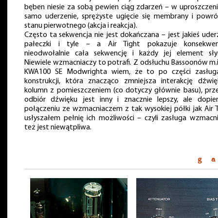
bęben niesie za sobą pewien ciąg zdarzeń – w uproszczeni
samo uderzenie, sprężyste ugięcie się membrany i powr
stanu pierwotnego (akcja i reakcja).
Często ta sekwencja nie jest dokańczana – jest jakieś uder
pałeczki i tyle – a Air Tight pokazuje konsekwent
nieodwołalnie cała sekwencję i każdy jej element sły
Niewiele wzmacniaczy to potrafi. Z odsłuchu Bassoonów m.i
KWA100 SE Modwrighta wiem, że to po części zasług
konstrukcji, która znacząco zmniejsza interakcję dźwi
kolumn z pomieszczeniem (co dotyczy głównie basu), prz
odbiór dźwięku jest inny i znacznie lepszy, ale dopi
połączeniu ze wzmacniaczem z tak wysokiej półki jak Air T
usłyszałem pełnię ich możliwości – czyli zasługa wzmacn
też jest niewątpliwa.
g a