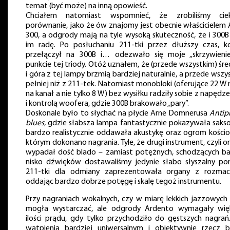
temat (być może) na inną opowieść.
Chciałem natomiast wspomnieć, że zrobiliśmy cie
porównanie, jako że ów znajomy jest obecnie właścicielem
300, a odgrody mają na tyle wysoką skuteczność, że i 300B
im radę. Po posłuchaniu 211-tki przez dłuższy czas, k
przełączył na 300B i… odezwało się moje „skrzywieni
punkcie tej triody. Otóż uznałem, że (przede wszystkim) śre
i góra z tej lampy brzmią bardziej naturalnie, a przede wszy
pełniej niż z 211-tek. Natomiast monobloki (oferujące 22 W
na kanał a nie tylko 8 W) bez wysiłku radziły sobie z napędz
i kontrolą woofera, gdzie 300B brakowało „pary”.
Doskonale było to słychać na płycie Arne Domnerusa
Antip
blues
, gdzie słabsza lampa fantastycznie pokazywała sakso
bardzo realistycznie oddawała akustykę oraz ogrom kościo
którym dokonano nagrania. Tyle, że drugi instrument, czyli o
wypadał dość blado – zamiast potężnych, schodzących b
nisko dźwięków dostawaliśmy jedynie słabo słyszalny po
211-tki dla odmiany zaprezentowała organy z rozma
oddając bardzo dobrze potęgę i skalę tegoż instrumentu.
Przy nagraniach wokalnych, czy w miarę lekkich jazzowych
mogła wystarczać, ale odgrody Ardento wymagały wię
ilości prądu, gdy tylko przychodziło do gęstszych nagrań
wątpienia bardziej uniwersalnym i obiektywnie rzecz b