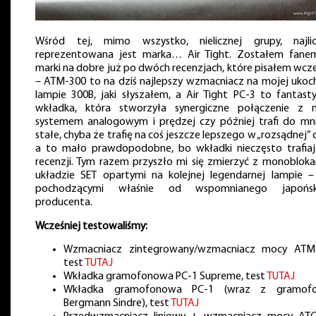
Wśród tej, mimo wszystko, nielicznej grupy, najlic
reprezentowana jest marka… Air Tight. Zostałem fane
marki na dobre już po dwóch recenzjach, które pisałem wcze
– ATM-300 to na dziś najlepszy wzmacniacz na mojej ukoc
lampie 300B, jaki słyszałem, a Air Tight PC-3 to fantast
wkładka, która stworzyła synergiczne połączenie z
systemem analogowym i prędzej czy później trafi do mn
stałe, chyba że trafię na coś jeszcze lepszego w „rozsądnej” c
a to mało prawdopodobne, bo wkładki nieczęsto trafia
recenzji. Tym razem przyszło mi się zmierzyć z monoblok
układzie SET opartymi na kolejnej legendarnej lampie –
pochodzącymi właśnie od wspomnianego japońsk
producenta.
Wcześniej testowaliśmy:
Wzmacniacz zintegrowany/wzmacniacz mocy ATM-
test
TUTAJ
Wkładka gramofonowa PC-1 Supreme, test
TUTAJ
Wkładka gramofonowa PC-1 (wraz z gramof
Bergmann Sindre), test
TUTAJ