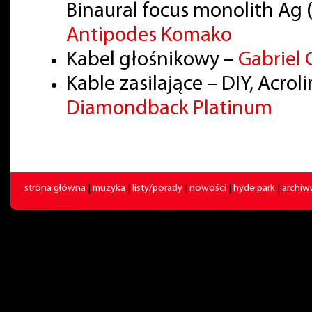
Binaural focus monolith Ag
Antipodes Komako
Kabel głośnikowy –
Gabriel 
Kable zasilające – DIY, Acro
Diamondback Platinum
strona główna
|
muzyka
|
listy/porady
|
nowości
|
hyde park
|
archi