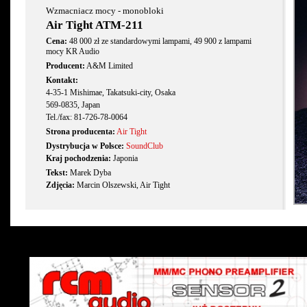
Wzmacniacz mocy - monobloki
Air Tight ATM-211
Cena:
48 000 zł ze standardowymi lampami, 49 900 z lampami
mocy KR Audio
Producent:
A&M Limited
Kontakt:
4-35-1 Mishimae, Takatsuki-city, Osaka
569-0835, Japan
Tel./fax: 81-726-78-0064
Strona producenta:
Air Tight
Dystrybucja w Polsce:
SoundClub
Kraj pochodzenia:
Japonia
Tekst:
Marek Dyba
Zdjęcia:
Marcin Olszewski, Air Tight