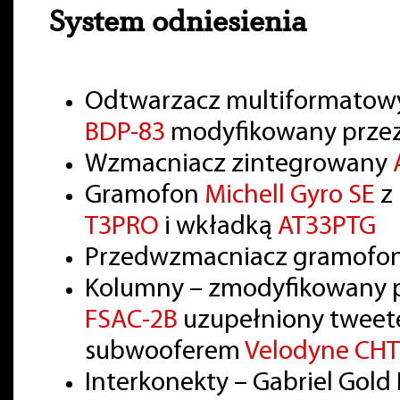
System odniesienia
Odtwarzacz multiformatowy
BDP-83
modyfikowany prze
Wzmacniacz zintegrowany
Gramofon
Michell Gyro SE
z
T3PRO
i wkładką
AT33PTG
Przedwzmacniacz gramof
Kolumny – zmodyfikowany pr
FSAC-2B
uzupełniony tweet
subwooferem
Velodyne CHT
Interkonekty – Gabriel Gol