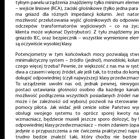
tylnym panelu urządzenia znajdziemy tylko minimum elem
– wejście liniowe (RCA), zaciski głośnikowe (tylko jedna para 
ma gniazd dla różnych impedancji kolumn. Jest nato
możliwość przelutowania wyjść głośnikowych do odpowie
odczepów transformatorów wyjściowych – co na życz
klienta może wykonać Dystrybutor). Z tyłu znajdziemy je
gniazdo IEC, oraz bezpiecznik – wszystkie wymienione ele
są oczywiście wysokiej klasy.
Potencjometry w tym końcówkach mocy pozwalają stw
minimalistyczny system – źródło (jedno!), monobloki, kolu
czego więcej trzeba? Pewnie, że większość z nas ma w sys
dwa a czasem i więcej źródeł, ale jeśli tak, to trzeba do kom
dokupić odpowiedniej (czyli najwyższej) klasy przedwzmacn
To urządzenie uwolni nas od, jednak pewnej, niewyg
postaci ustawiania głośności osobno dla każdego kanał
możliwość podłączenia wszystkich posiadanych źródeł nar
może i (w zależności od wyboru) pozwoli na sterowanie
pomocy pilota. Jak widać jeśli cenicie sobie Państwo w
obsługi swojego systemu to oprócz sporej kwoty na
wzmacniacz, będziecie musieli jeszcze sporo dołożyć, by 
odpowiedniej klasy przedwzmacniacz – moim zdaniem (op
jedynie o przypuszczenia a nie ćwiczenia praktyczne) nap
trudno będzie znaleźć taki, który choćby nie będzie