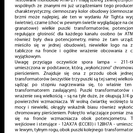
Testowane monobloki ATM-211 mają szereg zewnętrznych
wspólnych ze znanymi mi już urządzeniami tego produce
charakterystyczny, ciemnoszary kolor obudowy (ciemnoszar
brzmi może najlepiej, ale ten w wydaniu Air Tighta wy
świetnie), czarne (choć w pewnym świetle wyglądające na c
granatowe) wielkie puszki transformatorów, potencjo
regulujące głośność dla każdego kanału osobno (w AT
również były dwa potencjometry, mimo że tam urząd
mieściło się w jednej obudowie), niewielkie logo na z
tabliczce na froncie i ogólne wrażenie obcowania z 
wyjątkowym.
Uwagę przyciąga oczywiście spora lampa – 211-t
umieszczona w podstawce, którą „wykończono” chromo
pierścieniem. Znajduje się ona z przodu obok jedn
transformatorów (wszystkie trzy puszki są tej samej wielkości
sądząc po stopniu nagrzewania się, to właśnie ten
transformatorem zasilającym). Puszki transformatorów 
wrażenie swą wielkością – są na tyle duże, że okupują 3/4 g
powierzchni wzmacniacza. W wolną ćwiartkę wciśnięto 
mocy i niewielki, okrągły wskaźnik biasu również wykoń
chromowany pierścieniem. Pokrętło włączające pomiar zna
się na froncie wzmacniacza obok potencjometru. Tr
wejściowe i sterujące - 12AX7A (ECC83) i 12BH7A - umiesz
w lewym, tylnym rogu, obok puszki kolejnego transformator