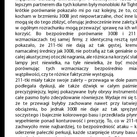
lepszym partnerem dla tych kolumn były monobloki Air Tight
krótkie porównanie pokazało mi po raz kolejny, że to, c
kocham w brzmieniu 300B jest niepowtarzalne, choć inne 
mogą się do tego zbliżyć, oferując jednocześnie inne zalety, 
w ogólnym rozrachunku mogą przeważyć sprawę na ich wł
korzyść. Bo bezpośrednie porównanie 300B i 21
wzmacniaczach tej samej firmy, z identyczną resztą sy
pokazało, że 211-tki nie dają aż tak gęstej, krem
namacalnej średnicy jak 300B, nie potrafią aż tak genialnie 
całej akustycznej otoczki nagrania, ale różnica na korzyść sła
lampy jest niewielka, na tyle niewielka, że być moż
porównując tych wzmacniaczy bezpośrednio mia
wątpliwości, czy te różnice faktycznie występują.
211-tki miały także swoje zalety – przewaga w dole pasm
podlegała dyskusji, ale także dźwięk w całym paśmi
precyzyjniejszy, lepiej pokazywane były obrysy instrument
całe pasmo było zdecydowanie równiejsze. Wydaje mi się t
że te przewagi byłyby zachowane nawet przy łatwie
obciążeniu, bo jednak 300B nie daje aż tak sprężys
soczystego i bajecznie kolorowego basu i przedkłada płynn
wypełnienie ponad konturowość i precyzję. To, co w 211-
zachwyciło mnie najbardziej, to bezpośredniość ataku – 
uderzenie pałeczki perkusji, każde szarpnięcie struny basu 