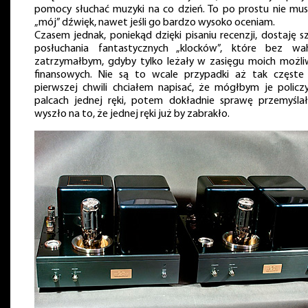
pomocy słuchać muzyki na co dzień. To po prostu nie mus
„mój” dźwięk, nawet jeśli go bardzo wysoko oceniam.
Czasem jednak, poniekąd dzięki pisaniu recenzji, dostaję s
posłuchania fantastycznych „klocków”, które bez wa
zatrzymałbym, gdyby tylko leżały w zasięgu moich możli
finansowych. Nie są to wcale przypadki aż tak częst
pierwszej chwili chciałem napisać, że mógłbym je policz
palcach jednej ręki, potem dokładnie sprawę przemyśla
wyszło na to, że jednej ręki już by zabrakło.