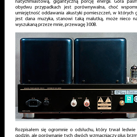
natychmiastową, gigantyczną porcję energii. Góra pa
obydwu przypadkach jest porównywalna, choć wspomn
umiejętność oddawania akustyki pomieszczeń, w których 
jest dana muzyka, stanowi taką malutką, może nieco na
wyszukaną przeze mnie, przewagę 300B.
Rozpisałem się ogromnie o odsłuchu, który trwał ledwie
godzin, ale porównanie tych dwóch wzmacniaczy plus brzm