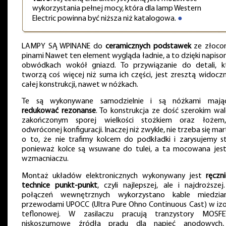
wykorzystania pełnej mocy, która dla lamp Western
Electric powinna być niższa niż katalogowa.
●
LAMPY SĄ WPINANE do
ceramicznych podstawek
ze złoco
pinami Nawet ten element wygląda ładnie, a to dzięki napiso
obwódkach wokół gniazd. To przywiązanie do detali, k
tworzą coś więcej niż suma ich części, jest zresztą widocz
całej konstrukcji, nawet w nóżkach.
Te są wykonywane samodzielnie i są nóżkami mają
redukować rezonanse
. To konstrukcja ze dość szerokim wa
zakończonym sporej wielkości stożkiem oraz łoże
odwróconej konfiguracji. Inaczej niż zwykle, nie trzeba się ma
o to, że nie trafimy kolcem do podkładki i zarysujemy sto
ponieważ kolce są wsuwane do tulei, a ta mocowana jes
wzmacniaczu.
Montaż układów elektronicznych wykonywany jest
ręczn
technice punkt-punkt
, czyli najlepszej, ale i najdroższej
połączeń wewnętrznych wykorzystano kable miedzia
przewodami UPOCC (Ultra Pure Ohno Continuous Cast) w izol
teflonowej. W zasilaczu pracują tranzystory MOSF
niskoszumowe źródła prądu dla napięć anodowych