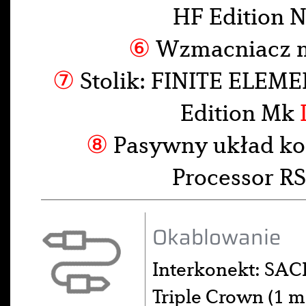
HF Edition 
⑥
Wzmacniacz 
⑦
Stolik: FINITE ELEME
Edition Mk
⑧
Pasywny układ ko
Processor 
Okablowanie
Interkonekt: SA
Triple Crown (1 