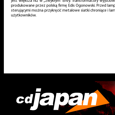
jest większa niż w „zwykłym” Envy. Transformatory wyjściow
produkowane przez polską firmę Edis Ogonowski. Przed lam
sterującymi można przykręcić metalowe siatki chroniące i lam
użytkowników.