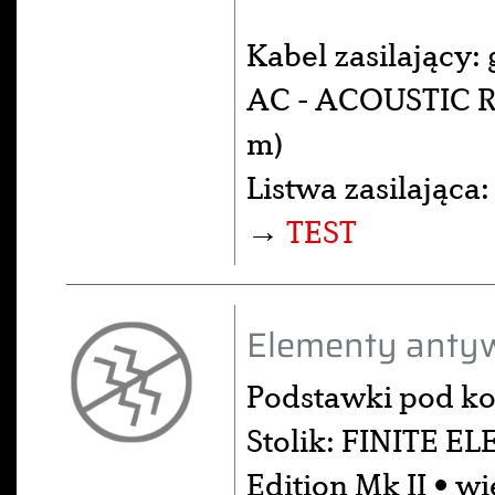
Kabel zasilający:
AC - ACOUSTIC RE
m)
Listwa zasilająca
→
TEST
Elementy antyw
Podstawki pod k
Stolik: FINITE E
Edition Mk II • w