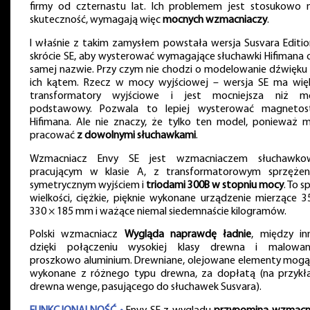
firmy od czternastu lat. Ich problemem jest stosukowo n
skuteczność, wymagają więc
mocnych wzmacniaczy
.
I właśnie z takim zamysłem powstała wersja Susvara Editio
skrócie SE, aby wysterować wymagające słuchawki Hifimana o
samej nazwie. Przy czym nie chodzi o modelowanie dźwięku
ich kątem. Rzecz w mocy wyjściowej – wersja SE ma wię
transformatory wyjściowe i jest mocniejsza niż m
podstawowy. Pozwala to lepiej wysterować magnetos
Hifimana. Ale nie znaczy, że tylko ten model, ponieważ 
pracować
z dowolnymi słuchawkami
.
Wzmacniacz Envy SE jest wzmacniaczem słuchawk
pracującym w klasie A, z transformatorowym sprzężen
symetrycznym wyjściem i
triodami 300B w stopniu mocy
. To s
wielkości, ciężkie, pięknie wykonane urządzenie mierzące 3
330 × 185 mm i ważące niemal siedemnaście kilogramów.
Polski wzmacniacz
Wygląda naprawdę ładnie
, między in
dzięki połączeniu wysokiej klasy drewna i malowa
proszkowo aluminium. Drewniane, olejowane elementy mogą
wykonane z różnego typu drewna, za dopłatą (na przykł
drewna wenge, pasującego do słuchawek Susvara).