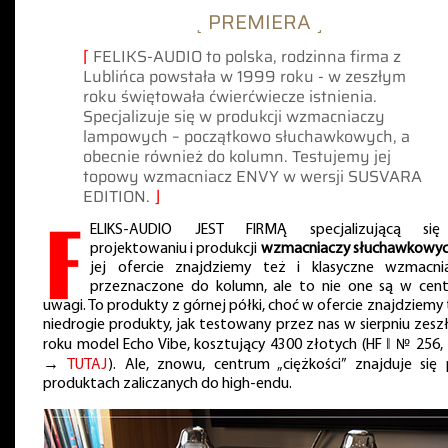
˻ PREMIERA ˼
⌈
FELIKS-AUDIO to polska, rodzinna firma z
Lublińca powstała w 1999 roku - w zeszłym
roku świętowała ćwierćwiecze istnienia.
Specjalizuje się w produkcji wzmacniaczy
lampowych – początkowo słuchawkowych, a
obecnie również do kolumn. Testujemy jej
topowy wzmacniacz ENVY w wersji SUSVARA
EDITION.
⌋
F
ELIKS-AUDIO JEST FIRMĄ specjalizującą s
projektowaniu i produkcji
wzmacniaczy słuchawkowy
jej ofercie znajdziemy też i klasyczne wzmacni
przeznaczone do kolumn, ale to nie one są w cen
uwagi. To produkty z górnej półki, choć w ofercie znajdziemy 
niedrogie produkty, jak testowany przez nas w sierpniu zesz
roku model Echo Vibe, kosztujący 4300 złotych (HF ‖ № 256, 
→
TUTAJ
). Ale, znowu, centrum „ciężkości” znajduje się 
produktach zaliczanych do high-endu.