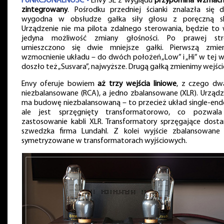
FUNKCJONALNOŚĆ •
Envy SE z wyglądu
przypomina wzmacn
zintegrowany
. Pośrodku przedniej ścianki znalazła się d
wygodna w obsłudze gałka siły głosu z poręczną sk
Urządzenie nie ma pilota zdalnego sterowania, będzie to 
jedyna możliwość zmiany głośności. Po prawej str
umieszczono się dwie mniejsze gałki. Pierwszą zmie
wzmocnienie układu – do dwóch położeń „Low” i „Hi” w tej we
doszło też „Susvara”, najwyższe. Drugą gałką zmienimy wejści
Envy oferuje bowiem
aż trzy wejścia liniowe
, z czego dw
niezbalansowane (RCA), a jedno zbalansowane (XLR). Urządz
ma budowę niezbalansowaną – to przecież układ single-end
ale jest sprzęgnięty transformatorowo, co pozwal
zastosowanie kabli XLR. Transformatory sprzęgające dosta
szwedzka firma Lundahl. Z kolei wyjście zbalansowane 
symetryzowane w transformatorach wyjściowych.