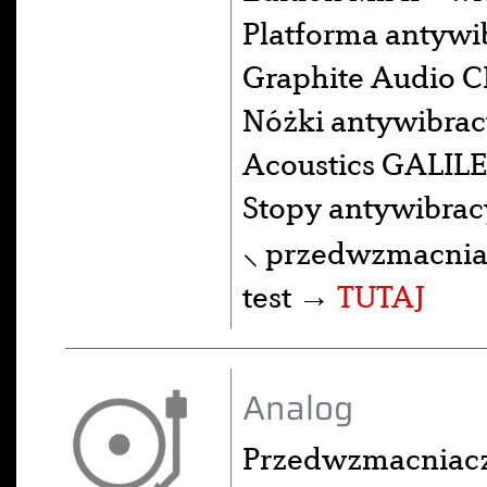
Platforma antywib
Graphite Audio 
Nóżki antywibrac
Acoustics GALILE
Stopy antywibra
⸜ przedwzmacniac
test →
TUTAJ
Analog
Przedwzmacniac