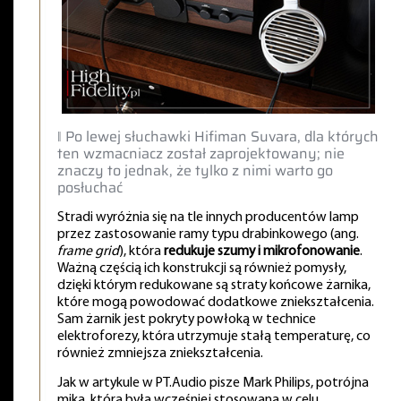
‖ Po lewej słuchawki Hifiman Suvara, dla których
ten wzmacniacz został zaprojektowany; nie
znaczy to jednak, że tylko z nimi warto go
posłuchać
Stradi wyróżnia się na tle innych producentów lamp
przez zastosowanie ramy typu drabinkowego (ang.
frame grid
), która
redukuje szumy i mikrofonowanie
.
Ważną częścią ich konstrukcji są również pomysły,
dzięki którym redukowane są straty końcowe żarnika,
które mogą powodować dodatkowe zniekształcenia.
Sam żarnik jest pokryty powłoką w technice
elektroforezy, która utrzymuje stałą temperaturę, co
również zmniejsza zniekształcenia.
Jak w artykule w PT.Audio pisze Mark Philips, potrójna
mika, która była wcześniej stosowana w celu