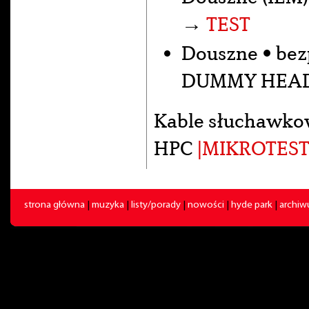
→
TEST
Douszne • be
DUMMY HEA
Kable słuchawko
HPC
|MIKROTEST
strona główna
|
muzyka
|
listy/porady
|
nowości
|
hyde park
|
archi