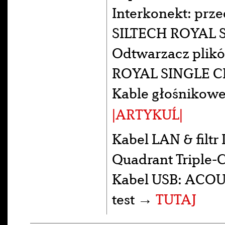
Interkonekt: pr
SILTECH ROYAL 
Odtwarzacz plik
ROYAL SINGLE C
Kable głośnikowe
|ARTYKUĹ|
Kabel LAN & fil
Quadrant Triple-
Kabel USB: ACOUS
test →
TUTAJ