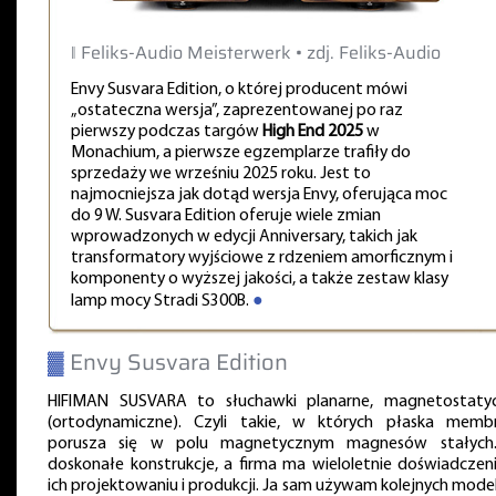
‖ Feliks-Audio Meisterwerk • zdj. Feliks-Audio
Envy Susvara Edition, o której producent mówi
„ostateczna wersja”, zaprezentowanej po raz
pierwszy podczas targów
High End 2025
w
Monachium, a pierwsze egzemplarze trafiły do
sprzedaży we wrześniu 2025 roku. Jest to
najmocniejsza jak dotąd wersja Envy, oferująca moc
do 9 W. Susvara Edition oferuje wiele zmian
wprowadzonych w edycji Anniversary, takich jak
transformatory wyjściowe z rdzeniem amorficznym i
komponenty o wyższej jakości, a także zestaw klasy
lamp mocy Stradi S300B.
●
▓
Envy Susvara Edition
HIFIMAN SUSVARA to słuchawki planarne, magnetostaty
(ortodynamiczne). Czyli takie, w których płaska memb
porusza się w polu magnetycznym magnesów stałych
doskonałe konstrukcje, a firma ma wieloletnie doświadczen
ich projektowaniu i produkcji. Ja sam używam kolejnych model