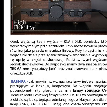
Obok wejść są też i wyjścia – RCA i XLR, pomiędzy któ
wybieramy małym przełącznikiem. Envy może bowiem prac
również
jako przedwzmacniacz liniowy
. Przy korzystaniu z 
wyjścia nie działa przełącznik zmiany wzmocnienia. Wypróbu
tę opcję w części odsłuchowej. Podstawowymi wyjściam
jednak słuchawkowe. Do dyspozycji mamy dwa: niezbalanso
TRS 6,3 mm typu „duży jack” oraz zbalansowane, na 4-pin
gnieździe XLR.
TECHNIKA •
Jak mówiliśmy, wzmacniacz Envy jest wzmacnia
pracującym w klasie A, lampowym. Na wejściu znajduje
potencjometr siły głosu, a za nim
lampy sterujące CV
Treasure Mark II chińskiej firmy Psvane. CV-181 to podwójna t
z oktalową bazą, będąca odmianą niegdyś klasycznych dla a
lamp 6SN7, 6N8 i 6N8S. Mają one charakterystyczny ksz