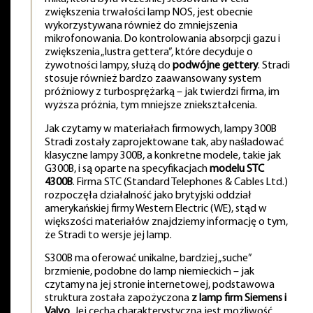
zwiększenia trwałości lamp NOS, jest obecnie
wykorzystywana również do zmniejszenia
mikrofonowania. Do kontrolowania absorpcji gazu i
zwiększenia „lustra gettera”, które decyduje o
żywotności lampy, służą do
podwójne gettery
. Stradi
stosuje również bardzo zaawansowany system
próżniowy z turbosprężarką – jak twierdzi firma, im
wyższa próżnia, tym mniejsze zniekształcenia.
Jak czytamy w materiałach firmowych, lampy 300B
Stradi zostały zaprojektowane tak, aby naśladować
klasyczne lampy 300B, a konkretne modele, takie jak
G300B, i są oparte na specyfikacjach
modelu STC
4300B
. Firma STC (Standard Telephones & Cables Ltd.)
rozpoczęła działalność jako brytyjski oddział
amerykańskiej firmy Western Electric (WE), stąd w
większości materiałów znajdziemy informację o tym,
że Stradi to wersje jej lamp.
S300B ma oferować unikalne, bardziej „suche”
brzmienie, podobne do lamp niemieckich – jak
czytamy na jej stronie internetowej, podstawowa
struktura została zapożyczona
z lamp firm Siemens i
Valvo
. Jej cechą charakterystyczną jest możliwość