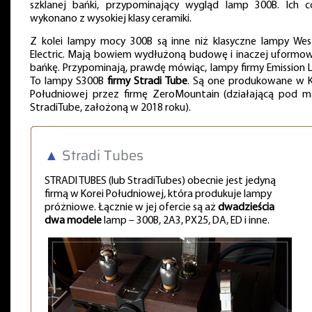
szklanej bańki, przypominający wygląd lamp 300B. Ich c
wykonano z wysokiej klasy ceramiki.
Z kolei lampy mocy 300B są inne niż klasyczne lampy Wes
Electric. Mają bowiem wydłużoną budowę i inaczej uformo
bańkę. Przypominają, prawdę mówiąc, lampy firmy Emission L
To lampy S300B
firmy Stradi Tube
. Są one produkowane w K
Południowej przez firmę ZeroMountain (działającą pod m
StradiTube, założoną w 2018 roku).
▲
Stradi Tubes
STRADI TUBES (lub StradiTubes) obecnie jest jedyną
firmą w Korei Południowej, która produkuje lampy
próżniowe. Łącznie w jej ofercie są aż
dwadzieścia
dwa modele
lamp – 300B, 2A3, PX25, DA, ED i inne.