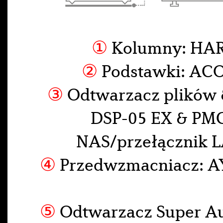
①
Kolumny: HA
②
Podstawki: ACO
③
Odtwarzacz plików 
DSP-05 EX & PM
NAS/przełącznik 
④
Przedwzmacniacz: A
⑤
Odtwarzacz Super A