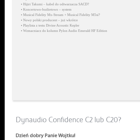
•
Hijiri Takumi – kabel do odtwarzacza SACD?
•
Koncertowo-budżetowo – system
•
Musical Fidelity Mx-Stream + Musical Fidelity M5si?
•
Nowy polski producent – już wkrótce
•
Playlista z testu Divine Acoustic Kepler
•
Wzmacniacz do kolumn Pylon Audio Emerald HF Edition
Dynaudio Confidence C2 lub C20?
Dzień dobry Panie Wojtku!