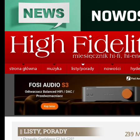
strona główna
muzyka
listy/porady
nowości
hyde
239 M
•
Dynaudio Confidence C2 lub C20?