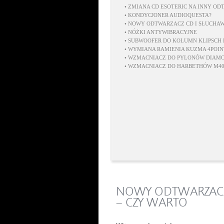
•
ZMIANA CD ESOTERIC NA INNY O
•
KONDYCJONER AUDIOQUESTA?
•
NOWY ODTWARZACZ CD I SŁUCHAW
•
NÓŻKI ANTYWIBRACYJNE
•
SUBWOOFER DO KOLUMN KLIPSCH 
•
WYMIANA RAMIENIA KUZMA 4POINT
•
WZMACNIACZ DO PYLONÓW DIAMO
•
WZMACNIACZ DO HARBETHÓW M40
NOWY ODTWARZACZ
– CZY WARTO