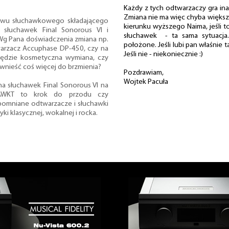
Każdy z tych odtwarzaczy gra inac
Zmiana nie ma więc chyba większ
awu słuchawkowego składającego
kierunku wyższego Naima, jeśli t
 słuchawek Final Sonorous VI i
słuchawek - ta sama sytuacja.
Wg Pana doświadczenia zmiana np.
położone. Jeśli lubi pan właśnie t
arzacz Accuphase DP-450, czy na
Jeśli nie - niekoniecznie :)
będzie kosmetyczna wymiana, czy
wnieść coś więcej do brzmienia?
Pozdrawiam,
Wojtek Pacuła
a słuchawek Final Sonorous VI na
H-AWKT to krok do przodu czy
pomniane odtwarzacze i słuchawki
i klasycznej, wokalnej i rocka.