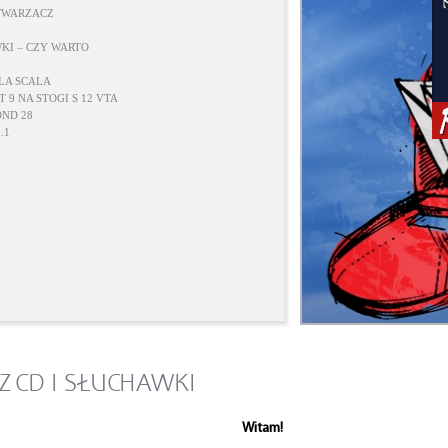
DTWARZACZ
KI – CZY WARTO
LA SCALA
 9 NA STOGI S 12 VTA
ND 28
.1
 CD I SŁUCHAWKI
Witam!