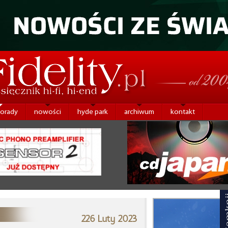
porady
nowości
hyde park
archiwum
kontakt
226 Luty 2023