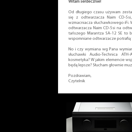
Witam serdecznie!
Od długiego czasu używam zest
się z odtwarzacza Naim CD-5si,
wzmacniacza słuchawkowego iFi. 
odtwarzacza Naim CD-5si na odtw
tańszego Marantza SA-12 SE to 
wspomniane odtwarzacze potrafią 
No i czy wymiana wg Pana wymian
słuchawki Audio-Technica AT
kosmetyka? W jakim elemencie ws
będą lepsze? Słucham głownie muzyk
Pozdrawiam,
Czytelnik