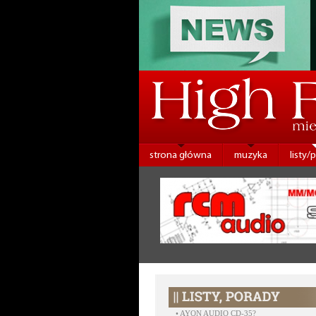
strona główna
muzyka
listy/
•
AYON AUDIO CD-35?