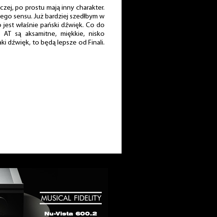
zej, po prostu mają inny charakter.
ego sensu. Już bardziej szedłbym w
o jest właśnie pański dźwięk. Co do
 AT są aksamitne, miękkie, nisko
aki dźwięk, to będą lepsze od Finali.