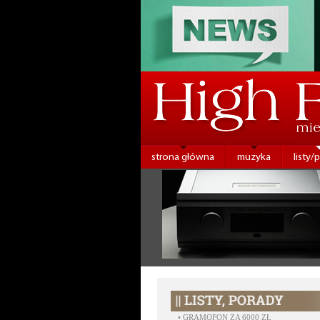
strona główna
muzyka
listy/
•
GRAMOFON ZA 6000 ZŁ