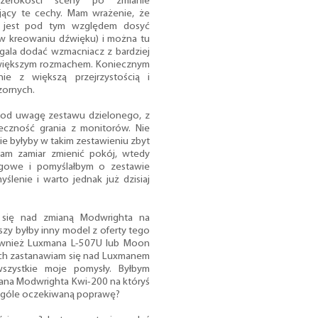
szerokości sceny po zmianie
jący te cechy. Mam wrażenie, że
a jest pod tym względem dosyć
y w kreowaniu dźwięku) i można tu
ogala dodać wzmacniacz z bardziej
 większym rozmachem. Koniecznym
ie z większą przejrzystością i
zornych.
pod uwagę zestawu dzielonego, z
eczność grania z monitorów. Nie
nie byłyby w takim zestawieniu zbyt
mam zamiar zmienić pokój, wtedy
gowe i pomyślałbym o zestawie
ślenie i warto jednak już dzisiaj
 się nad zmianą Modwrighta na
zy byłby inny model z oferty tego
ównież Luxmana L-507U lub Moon
ych zastanawiam się nad Luxmanem
wszystkie moje pomysły. Byłbym
ana Modwrighta Kwi-200 na któryś
ogóle oczekiwaną poprawę?