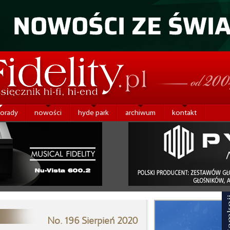
porady
nowości
hyde park
archiwum
kontakt
No. 196 Sierpień 2020