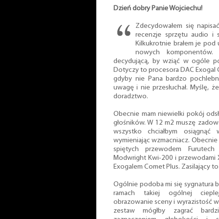
Dzień dobry Panie Wojciechu!
Zdecydowałem się napisa
recenzje sprzętu audio i 
Kilkukrotnie brałem je po
nowych komponentów. 
decydującą, by wziąć w ogóle 
Dotyczy to procesora DAC Exogal Co
gdyby nie Pana bardzo pochlebn
uwagę i nie przesłuchał. Myślę, 
doradztwo.
Obecnie mam niewielki pokój ods
głośników. W 12 m2 muszę zadowol
wszystko chciałbym osiągnąć 
wymieniając wzmacniacz. Obecnie g
spiętych przewodem Furutech
Modwright Kwi-200 i przewodami X
Exogalem Comet Plus. Zasilający to 
Ogólnie podoba mi się sygnatura b
ramach takiej ogólnej cieplej
obrazowanie sceny i wyrazistość w
zestaw mógłby zagrać bardzi