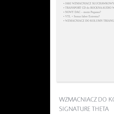
•
JAKI WZMACNIACZ SŁUCHAWKOWY
•
TRANSPORT CD do ROCKNA AUDIO Wa
•
NOWY DAC – może Pegasus?
•
VTL + Sonus faber Extrema?
•
WZMACNIACZ DO KOLUMN TRIANG
WZMACNIACZ DO K
SIGNATURE THETA