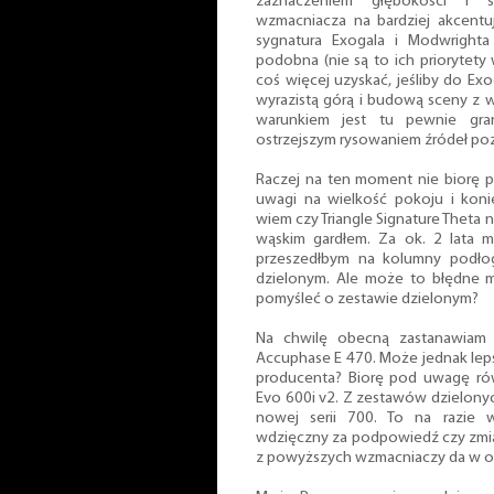
zaznaczeniem głębokości i 
wzmacniacza na bardziej akcentu
sygnatura Exogala i Modwright
podobna (nie są to ich priorytet
coś więcej uzyskać, jeśliby do Ex
wyrazistą górą i budową sceny z
warunkiem jest tu pewnie gran
ostrzejszym rysowaniem źródeł po
Raczej na ten moment nie biorę 
uwagi na wielkość pokoju i koni
wiem czy Triangle Signature Theta 
wąskim gardłem. Za ok. 2 lata 
przeszedłbym na kolumny podło
dzielonym. Ale może to błędne my
pomyśleć o zestawie dzielonym?
Na chwilę obecną zastanawiam
Accuphase E 470. Może jednak leps
producenta? Biorę pod uwagę r
Evo 600i v2. Z zestawów dzielon
nowej serii 700. To na razie 
wdzięczny za podpowiedź czy zmi
z powyższych wzmacniaczy da w 