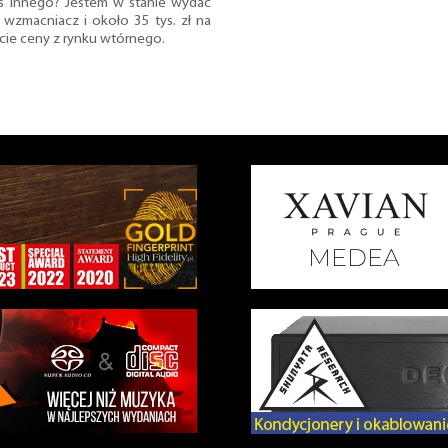
ś innego? Jestem w stanie wydać
m wzmacniacz i około 35 tys. zł na
cie ceny z rynku wtórnego.