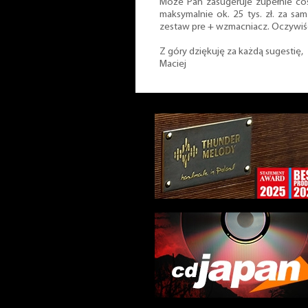
Może Pan zasugeruje zupełnie co
maksymalnie ok. 25 tys. zł. za sa
zestaw pre + wzmacniacz. Oczywiś
Z góry dziękuję za każdą sugestię,
Maciej