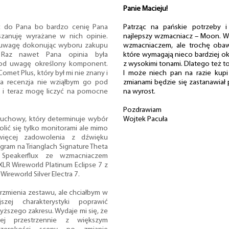
Panie Macieju!
ć do Pana bo bardzo cenię Pana
Patrząc na pańskie potrzeby 
szanuję wyrażane w nich opinie.
najlepszy wzmacniacz – Moon. W
d uwagę dokonując wyboru zakupu
wzmacniaczem, ale trochę obawia
Raz nawet Pana opinia była
które wymagają nieco bardziej ok
pod uwagę określony komponent.
z wysokimi tonami. Dlatego też t
met Plus, który był mi nie znany i
I może niech pan na razie kup
a recenzja nie wziąłbym go pod
zmianami będzie się zastanawiał 
że i teraz mogę liczyć na pomocne
na wyrost.
Pozdrawiam
łuchowy, który determinuje wybór
Wojtek Pacuła
ić się tylko monitorami ale mimo
więcej zadowolenia z dźwięku
ram na Trianglach Signature Theta
 Speakerflux ze wzmacniaczem
LR Wireworld Platinum Eclipse 7 z
Wireworld Silver Electra 7.
rzmienia zestawu, ale chciałbym w
szej charakterystyki poprawić
yższego zakresu. Wydaje mi się, że
ej przestrzennie z większym