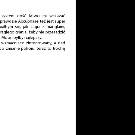
i system dość łatwo mi wskazać
prawdzie Accuphase też jest super
łbym się, jak zagra z Trianglami,
rągłego grania, żeby nie przesadzić
o Moon byłby najlepszy.
i wzmacniacz zintegrowany, a nad
po zmianie pokoju, teraz to trochę