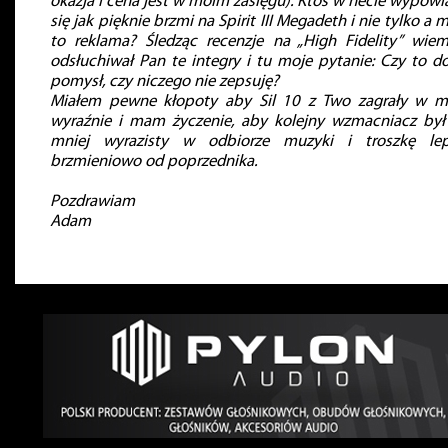
okazja i cena jest w moim zasięgu). Ktoś w necie wypowi
się jak pięknie brzmi na Spirit III Megadeth i nie tylko a 
to reklama? Śledząc recenzje na „High Fidelity” wie
odsłuchiwał Pan te integry i tu moje pytanie: Czy to d
pomysł, czy niczego nie zepsuję?
Miałem pewne kłopoty aby Sil 10 z Two zagrały w m
wyraźnie i mam życzenie, aby kolejny wzmacniacz był
mniej wyrazisty w odbiorze muzyki i troszkę lep
brzmieniowo od poprzednika.
Pozdrawiam
Adam