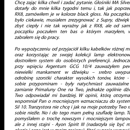
Chcę zając kilka chwil i zadać pytanie. Głośniki MA Silve
dotarły do mnie kilka tygodni temu i, tak jak poprze
RX8, zamówiłem je w kolorze black gloss. Na początku
było ciekawie, musiałem zrezygnować z Supry, dźwięk
zbyt ciepły i nie tak wyraźny jak z RX8, ale od sa
początku poczułem ten bas o którym marzyłem, w
zabrałem się do pracy.
Po wypożyczeniu od przyjaciół kilku kabelków różnej m
oraz korzystając ze swojej kolekcji lamp elektrono
dostroiłem system do osobistych preferencji. Jednocz
przy wpięciu Argentum GCG 10/4 zauważyłem pew
niewielki mankament w dźwięku – srebro uwypukl
odrobinę szorstki charakter wysokich tonów, które -
sobie przypominam - były natychmiast zauważalne
zamianie Primaluny One na Two, jednakże ogólnie dź
Two odpowiadał mi bardziej. W opinii, którą otrzym
wspomniał Pan o mocniejszym wzmacniaczu do syste
Sil 10. Tranzystora nie chcę i jak na moje potrzeby Two r
sobie nieźle. No i do tego mam pełną szufladę lamp. T
pomyślałem o trochę nowszym i mocniejszym lampo
ale z innej stajni - Ayon Spirit III (nadarzyła się być 