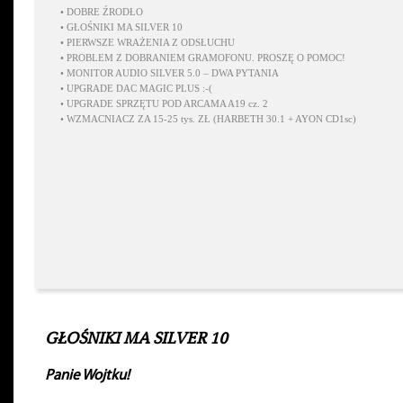
•
DOBRE ŹRODŁO
•
GŁOŚNIKI MA SILVER 10
•
PIERWSZE WRAŻENIA Z ODSŁUCHU
•
PROBLEM Z DOBRANIEM GRAMOFONU. PROSZĘ O POMOC!
•
MONITOR AUDIO SILVER 5.0 – DWA PYTANIA
•
UPGRADE DAC MAGIC PLUS :-(
•
UPGRADE SPRZĘTU POD ARCAMA A19 cz. 2
•
WZMACNIACZ ZA 15-25 tys. ZŁ (HARBETH 30.1 + AYON CD1sc)
GŁOŚNIKI MA SILVER 10
Panie Wojtku!