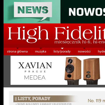
strona główna
muzyka
listy/porady
nowości
hyde
No. 119 
•
NOWE KOLUMNY ZAMIAST CELESTION F28