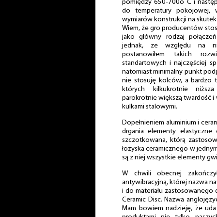
pomiędzy 650-700o C i nastę
do temperatury pokojowej, 
wymiarów konstrukcji na skute
Wiem, że gro producentów sto
jako główny rodzaj połącze
jednak, ze względu na nie
postanowiłem takich roz
standartowych i najczęściej s
natomiast minimalny punkt podp
nie stosuję kolców, a bardzo 
których kilkukrotnie niżs
parokrotnie większą twardość 
kulkami stalowymi.
Dopełnieniem aluminium i ceram
drgania elementy elastyczne
szczotkowana, którą zastoso
łożyska ceramicznego w jedny
są z niej wszystkie elementy g
W chwili obecnej zakończ
antywibracyjną, której nazwa na
i do materiału zastosowanego 
Ceramic Disc. Nazwa anglojęzy
Mam bowiem nadzieję, że uda 