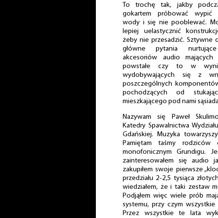
To trochę tak, jakby podcz
gokartem próbować wypić s
wody i się nie pooblewać. M
lepiej uelastycznić konstrukc
żeby nie przesadzić. Sztywne 
główne pytania nurtując
akcesoriów audio mających 
powstałe czy to w wyni
wydobywających się z wn
poszczególnych komponentów 
pochodzących od stukają
mieszkającego pod nami sąsiada
Nazywam się Paweł Skulimo
Katedry Spawalnictwa Wydział
Gdańskiej. Muzyka towarzysz
Pamiętam taśmy rodziców 
monofonicznym Grundigu. J
zainteresowałem się audio j
zakupiłem swoje pierwsze „klo
przedziału 2-2,5 tysiąca złoty
wiedziałem, że i taki zestaw m
Podjąłem więc wiele prób maj
systemu, przy czym wszystkie 
Przez wszystkie te lata wyk