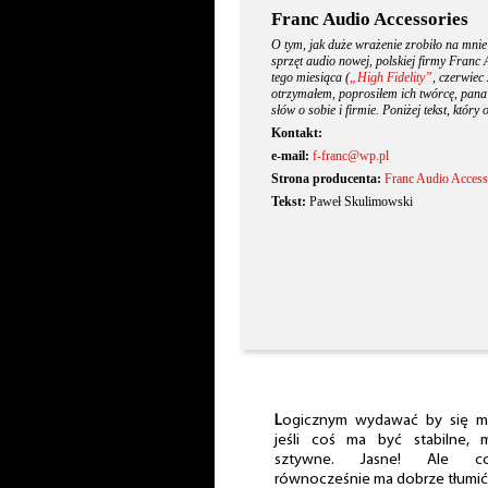
Franc Audio Accessories
O tym, jak duże wrażenie zrobiło na mni
sprzęt audio nowej, polskiej firmy Franc
tego miesiąca (
„High Fidelity”
, czerwiec
otrzymałem, poprosiłem ich twórcę, pan
słów o sobie i firmie. Poniżej tekst, który
Kontakt:
e-mail:
f-franc@wp.pl
Strona producenta:
Franc Audio Access
Tekst:
Paweł Skulimowski
L
ogicznym wydawać by się m
jeśli coś ma być stabilne, 
sztywne. Jasne! Ale c
równocześnie ma dobrze tłumić