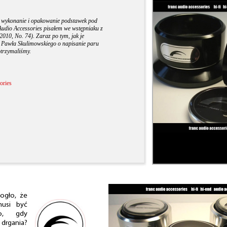
e wykonanie i opakowanie podstawek pod
 Audio Accessories pisałem we wstępniaku z
 2010, No. 74). Zaraz po tym, jak je
a Pawła Skulimowskiego o napisanie paru
 otrzymaliśmy.
ories
ogło, że
musi być
o, gdy
 drgania?