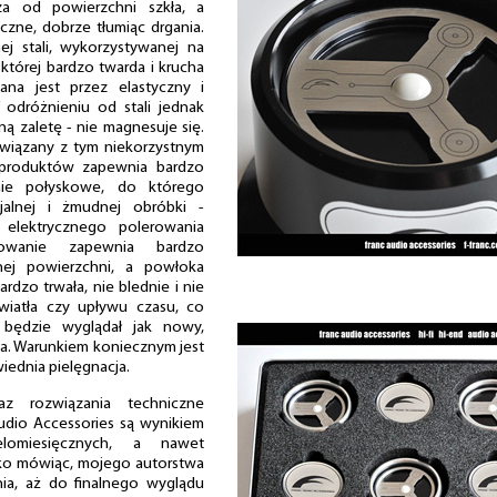
sza od powierzchni szkła, a
czne, dobrze tłumiąc drgania.
ej stali, wykorzystywanej na
której bardzo twarda i krucha
ana jest przez elastyczny i
 odróżnieniu od stali jednak
ną zaletę - nie magnesuje się.
wiązany z tym niekorzystnym
d produktów zapewnia bardzo
ie połyskowe, do którego
alnej i żmudnej obróbki -
 elektrycznego polerowania
towanie zapewnia bardzo
ej powierzchni, a powłoka
rdzo trwała, nie blednie i nie
iatła czy upływu czasu, co
 będzie wyglądał jak nowy,
a. Warunkiem koniecznym jest
ednia pielęgnacja.
az rozwiązania techniczne
udio Accessories są wynikiem
elomiesięcznych, a nawet
tko mówiąc, mojego autorstwa
ia, aż do finalnego wyglądu