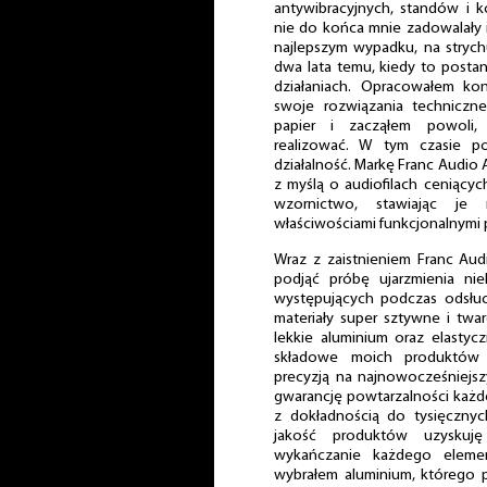
antywibracyjnych, standów i k
nie do końca mnie zadowalały 
najlepszym wypadku, na strychu
dwa lata temu, kiedy to postan
działaniach. Opracowałem ko
swoje rozwiązania techniczne
papier i zacząłem powoli,
realizować. W tym czasie p
działalność. Markę Franc Audi
z myślą o audiofilach ceniący
wzornictwo, stawiając je
właściwościami funkcjonalnymi 
Wraz z zaistnieniem Franc Au
podjąć próbę ujarzmienia nie
występujących podczas odsłu
materiały super sztywne i twar
lekkie aluminium oraz elastyczn
składowe moich produktów 
precyzją na najnowocześniejs
gwarancję powtarzalności każ
z dokładnością do tysięcznyc
jakość produktów uzyskuj
wykańczanie każdego eleme
wybrałem aluminium, którego