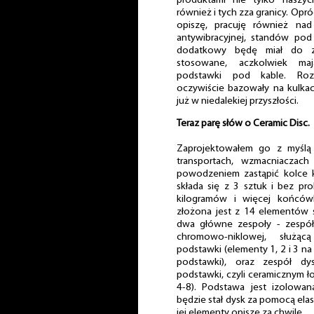
produktami nie tylko naszyc
również i tych zza granicy. Opr
opiszę, pracuję również nad
antywibracyjnej, standów pod
dodatkowy będę miał do z
stosowane, aczkolwiek ma
podstawki pod kable. Roz
oczywiście bazowały na kulka
już w niedalekiej przyszłości.
Teraz parę słów o Ceramic Disc.
Zaprojektowałem go z myślą
transportach, wzmacniaczach
powodzeniem zastąpić kolce 
składa się z 3 sztuk i bez p
kilogramów i więcej końcó
złożona jest z 14 elementów 
dwa główne zespoły - zespół
chromowo-niklowej, służąc
podstawki (elementy 1, 2 i 3 
podstawki), oraz zespół 
podstawki, czyli ceramicznym 
4-8). Podstawa jest izolowan
będzie stał dysk za pomocą ela
jej elementy opiszę za chwilę.