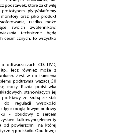
h rodzimych audiofilów, ale
ócz podstawek, które za chwilę
 prototypem płyty/platformy
 monitory oraz jako produkt
aoferowania, rzadko może
jące swoich zwolenników,
wiązania techniczne będą
ch ceramicznych. To wszystko
 o odtwarzaczach CD, DVD,
 itp., lecz również może z
kolumn. Zestaw do tłumienia
roblemu podtrzyma ważącą 50
wkę mocy. Każda podstawka
składowych, stanowiących jej
 podstawy ze śrubą ze stali
ą do regulacji wysokości
na zdjęciu poglądowym budowy
dysku - obudowy z sercem
łożyskiem kulkowym (elementy
a od powierzchni, na której
stycznej podkładki. Obudowę i