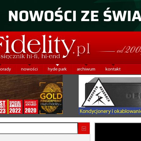
porady
nowości
hyde park
archiwum
kontakt