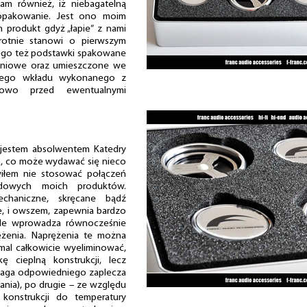
am również, iż niebagatelną
opakowanie. Jest ono moim
 produkt gdyż „łapie” z nami
krotnie stanowi o pierwszym
tego też podstawki spakowane
miniowe oraz umieszczone we
anego wkładu wykonanego z
kowo przed ewentualnymi
 jestem absolwentem Katedry
m, co może wydawać się nieco
wiłem nie stosować połączeń
dowych moich produktów.
echaniczne, skręcane bądź
e, i owszem, zapewnia bardzo
 ale wprowadza równocześnie
ężenia. Naprężenia te można
emal całkowicie wyeliminować,
 cieplną konstrukcji, lecz
maga odpowiedniego zaplecza
ania), po drugie – ze względu
konstrukcji do temperatury