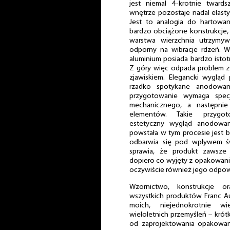
jest niemal 4-krotnie tward
wnętrze pozostaje nadal elasty
Jest to analogia do hartowan
bardzo obciążone konstrukcje, 
warstwa wierzchnia utrzymyw
odporny na wibracje rdzeń. W
aluminium posiada bardzo istot
Z góry więc odpada problem z
zjawiskiem. Elegancki wyglą
rzadko spotykane anodowan
przygotowanie wymaga specj
mechanicznego, a następnie
elementów. Takie przygo
estetyczny wygląd anodowan
powstała w tym procesie jest ba
odbarwia się pod wpływem św
sprawia, że produkt zawsze
dopiero co wyjęty z opakowani
oczywiście również jego odpowi
Wzornictwo, konstrukcje or
wszystkich produktów Franc A
moich, niejednokrotnie wi
wieloletnich przemyśleń – kró
od zaprojektowania opakowan