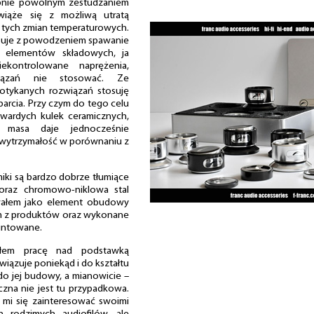
pnie powolnym zestudzaniem
wiąże się z możliwą utratą
k tych zmian temperaturowych.
suje z powodzeniem spawanie
ń elementów składowych, ja
kontrolowane naprężenia,
wiązań nie stosować. Ze
potykanych rozwiązań stosuję
arcia. Przy czym do tego celu
twardych kulek ceramicznych,
za masa daje jednocześnie
i wytrzymałość w porównaniu z
iki są bardzo dobrze tłumiące
 oraz chromowo-niklowa stal
wałem jako element obudowy
m z produktów oraz wykonane
wintowane.
yłem pracę nad podstawką
wiązuje poniekąd i do kształtu
do jej budowy, a mianowicie –
czna nie jest tu przypadkowa.
mi się zainteresować swoimi