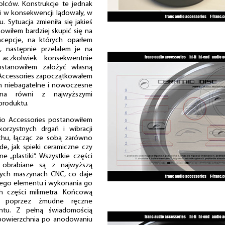
olców. Konstrukcje te jednak
i w konsekwencji lądowały, w
. Sytuacja zmieniła się jakieś
owiłem bardziej skupić się na
ncepcje, na których oparłem
, następnie przelałem je na
 aczkolwiek konsekwentnie
ostanowiłem założyć własną
o Accessories zapoczątkowałem
ch niebagatelne i nowoczesne
 na równi z najwyższymi
produktu.
dio Accessories postanowiłem
korzystnych drgań i wibracji
chu, łącząc ze sobą zarówno
de, jak spieki ceramiczne czy
e „plastiki”. Wszystkie części
obrabiane są z najwyższą
zych maszynach CNC, co daje
dego elementu i wykonania go
h części milimetra. Końcową
ę poprzez żmudne ręczne
ntu. Z pełną świadomością
 powierzchnia po anodowaniu