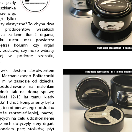
as jazdy
zklankę
oże więc
ję? Tylko
czy elastyczne? To chyba dwa
e producentów wszelkich
za zadanie tłumić drgania,
ku ruchu mas powietrza
ętrza kolumn, czy drgań
zestawu, czy może wibracji
cej w podłogę szczotki,
.
wski. Jestem absolwentem
u Mechanicznego Politechniki
y mi w zasadzie od dziecka.
odsłuchiwane na maleńkim
ednak tak na dobrą sprawę
akieś 12-15 lat temu, kiedy
cki”. I choć komponenty był z
ch, to od pierwszego odsłuchu
oże zabrzmieć lepiej, inaczej.
ących na celu udoskonalenie
z nich dotyczyły sfery drgań.
onałem parę stolików, płyt