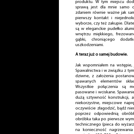
produktu. W tym miejscu dod
sprawą jest dla mnie samo 
zdaniem równie ważne jak sam
pierwszy kontakt i niejedno
wyborze, czy też zakupie. Dla
są w eleganckie pudełko alu
wnętrzu miękkiego, frezow
gąbki, chroniącego dodat
uszkodzeniami.
A teraz już o samej budowie.
Jak wspomniałem na wstępie,
Spawalnictwa i w związku z ty
dziwne, z założenia postano
spawanych elementów skła
Wszystkie połączenia są m
pasowane i wciskane. Spawani
dużą sztywność konstrukcji,
niekorzystne, miejscowe napr
oczywiście złagodzić, bądź ni
poprzez odpowiednią obróbkę
obróbka taka po pierwsze wy
technicznego (pieca do wyżarz
na konieczność nagrzewania 