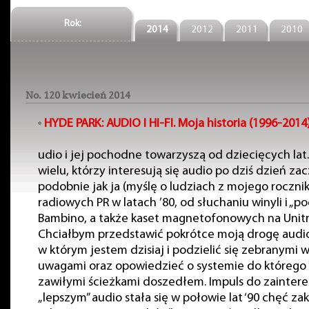
Rok:
2014
2012
2011
2010
No. 120 kwiecień 2014
HYDE PARK:
AUDIO I HI-FI. Moja historia (1996-2014
udio i jej pochodne towarzyszą od dziecięcych lat.
wielu, którzy interesują się audio po dziś dzień za
podobnie jak ja (myślę o ludziach z mojego rocznik
radiowych PR w latach ’80, od słuchaniu winyli i „p
Bambino, a także kaset magnetofonowych na Unitr
Chciałbym przedstawić pokrótce moją drogę audio
w którym jestem dzisiaj i podzielić się zebranymi 
uwagami oraz opowiedzieć o systemie do którego 
zawiłymi ścieżkami doszedłem. Impuls do zaintere
„lepszym” audio stała się w połowie lat ‘90 chęć za