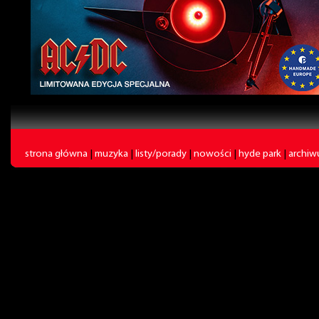
strona główna
|
muzyka
|
listy/porady
|
nowości
|
hyde park
|
archi