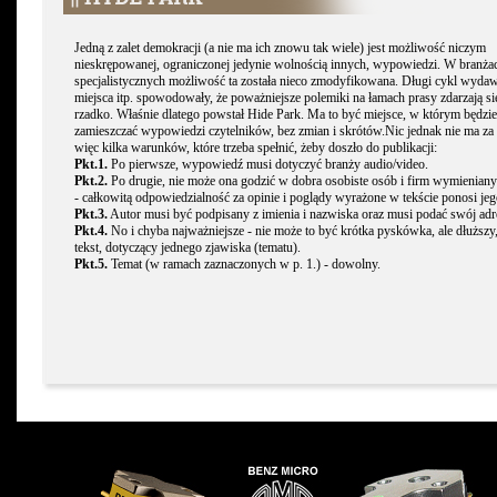
Jedną z zalet demokracji (a nie ma ich znowu tak wiele) jest możliwość niczym
nieskrępowanej, ograniczonej jedynie wolnością innych, wypowiedzi. W branża
specjalistycznych możliwość ta została nieco zmodyfikowana. Długi cykl wydaw
miejsca itp. spowodowały, że poważniejsze polemiki na łamach prasy zdarzają s
rzadko. Właśnie dlatego powstał Hide Park. Ma to być miejsce, w którym będzi
zamieszczać wypowiedzi czytelników, bez zmian i skrótów.Nic jednak nie ma za 
więc kilka warunków, które trzeba spełnić, żeby doszło do publikacji:
Pkt.1.
Po pierwsze, wypowiedź musi dotyczyć branży audio/video.
Pkt.2.
Po drugie, nie może ona godzić w dobra osobiste osób i firm wymieniany
- całkowitą odpowiedzialność za opinie i poglądy wyrażone w tekście ponosi jeg
Pkt.3.
Autor musi być podpisany z imienia i nazwiska oraz musi podać swój adr
Pkt.4.
No i chyba najważniejsze - nie może to być krótka pyskówka, ale dłuższy
tekst, dotyczący jednego zjawiska (tematu).
Pkt.5.
Temat (w ramach zaznaczonych w p. 1.) - dowolny.